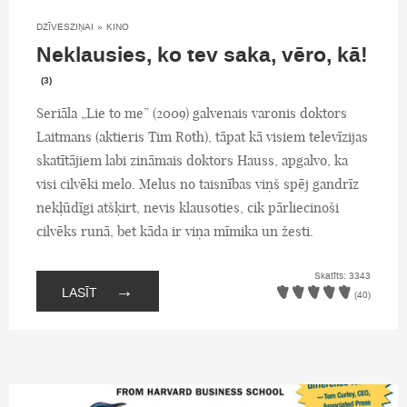
DZĪVESZIŅAI
»
KINO
Neklausies, ko tev saka, vēro, kā!
(3)
Seriāla „Lie to me” (2009) galvenais varonis doktors
Laitmans (aktieris Tim Roth), tāpat kā visiem televīzijas
skatītājiem labi zināmais doktors Hauss, apgalvo, ka
visi cilvēki melo. Melus no taisnības viņš spēj gandrīz
nekļūdīgi atšķirt, nevis klausoties, cik pārliecinoši
cilvēks runā, bet kāda ir viņa mīmika un žesti.
Skatīts: 3343
→
LASĪT
(40)