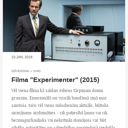
10.JAN, 2016
DZĪVESZIŅAI
»
KINO
Filma "Experimenter" (2015)
Vēl viena filma kā saldais ēdiens tārpiņam domu
grauzim. Emocionālā un vizuāli baudāmā ziņā maz
saistoša, taču vēl viens mūsdienām aktuāls, būtisks
aicinājums aizdomāties - cik patiesībā ļauns vai cik
bezmugurkaulisks vai nekritiski domājošs var būt
cilvēks autoritātes un sabiedrības nospiedošā viedokļa