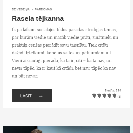
DZĪVESZIŅAI
»
PĀRDOMAS
Rasela tējkanna
Ik pa laikam sociālajos tīklos parādās strīdīgas tēmas,
par kurām viedie un mazāk viedie prāti, zinātnieki un
praktiķi cenšas pierādīt savu taisnību. Tiek citēti
dažādi izteikumi, kopētas saites uz pētījumiem utt.
Vieni aizrautīgi pierāda, ka tā ir, citi – ka tā nav, un
nevis tāpēc, ka ir kaut kā citādi, bet nav, tāpēc ka nav
un būt nevar.
Skatīts: 234
→
LASĪT
(3)