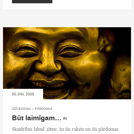
05.JAN, 2009
DZĪVESZIŅAI
»
PĀRDOMAS
Būt laimīgam…
(9)
Skaidrības labad, jāteic, ka šis raksts un šīs pārdomas