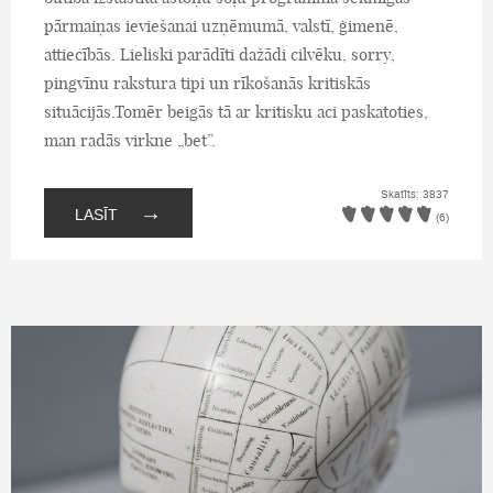
pārmaiņas ieviešanai uzņēmumā, valstī, ģimenē,
attiecībās. Lieliski parādīti dažādi cilvēku, sorry,
pingvīnu rakstura tipi un rīkošanās kritiskās
situācijās.Tomēr beigās tā ar kritisku aci paskatoties,
man radās virkne „bet”.
Skatīts: 3837
→
LASĪT
(6)