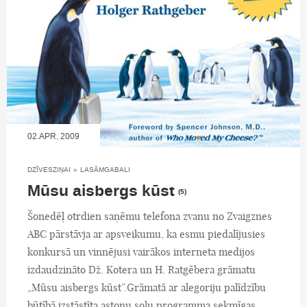
02.APR, 2009
DZĪVESZIŅAI
»
LASĀMGABALI
Mūsu aisbergs kūst
(5)
Šonedēļ otrdien saņēmu telefona zvanu no Zvaigznes
ABC pārstāvja ar apsveikumu, ka esmu piedalījusies
konkursā un vinnējusi vairākos interneta medijos
izdaudzināto Dž. Kotera un H. Ratgēbera grāmatu
„Mūsu aisbergs kūst”.Grāmatā ar alegoriju palīdzību
būtībā izstāstīta astoņu soļu programma sekmīgas