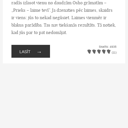
radās izlasot vienu no daudzām Osho grāmatām –
„Prieks – laime tevī”. Ja dzenaties pēc laimes, skaidrs
ir viens: jūs to nekad negūsiet. Laimes vienmēr ir
blakus parādība. Tas nav tiekšanās rezultāts. Tā notiek,
kad jūs par to pat nedomājat.
Skatīts: 4935
→
LASĪT
(11)