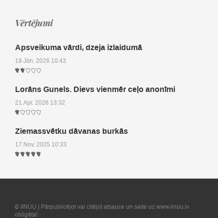
Vērtējumi
Apsveikuma vārdi, dzeja izlaidumā
19.Jūn, 2026 10:43
Lorāns Gunels. Dievs vienmēr ceļo anonīmi
21.Apr, 2026 13:32
Ziemassvētku dāvanas burkās
17.Nov, 2025 10:33
© IINUU | Pārpublicējot vai citējot atsauce un saite uz www.iinuu.lv
obligāta!