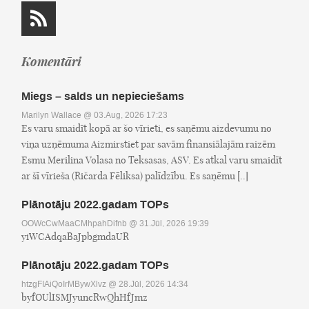
Komentāri
Miegs – salds un nepieciešams
Marilyn Wallace
@ 03.Aug, 2026 17:23
Es varu smaidīt kopā ar šo vīrieti, es saņēmu aizdevumu no
viņa uzņēmuma Aizmirstiet par savām finansiālajām raizēm
Esmu Merilina Volasa no Teksasas, ASV. Es atkal varu smaidīt
ar šī vīrieša (Ričarda Fēliksa) palīdzību. Es saņēmu [..]
Plānotāju 2022.gadam TOPs
OOWcCwMaaCMhpahDifnb
@ 31.Jūl, 2026 19:39
yiWCAdqaBaJpbgmdaUR
Plānotāju 2022.gadam TOPs
htzgFIAiQoIrMBywXlvz
@ 28.Jūl, 2026 14:34
byfOUlISMJyuncRwQhHfJmz