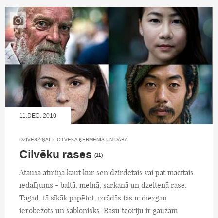
11.DEC, 2010
DZĪVESZIŅAI
»
CILVĒKA ĶERMENIS UN DABA
Cilvēku rases
(11)
Atausa atmiņā kaut kur sen dzirdētais vai pat mācītais
iedalījums - baltā, melnā, sarkanā un dzeltenā rase.
Tagad, tā sīkāk papētot, izrādās tas ir diezgan
ierobežots un šablonisks. Rasu teoriju ir gaužām