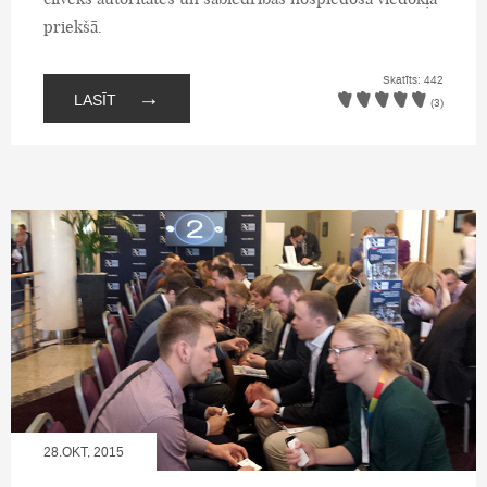
priekšā.
Skatīts: 442
→
LASĪT
(3)
28.OKT, 2015