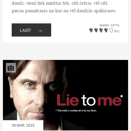
daudz, vienā tiek minētas trīs, citā četras, vēl citā
piecas pamatrases un kur nu vēl daudzās apakšrases.
Skatīts: 23774
→
LASĪT
(51)
28.MAR, 2010