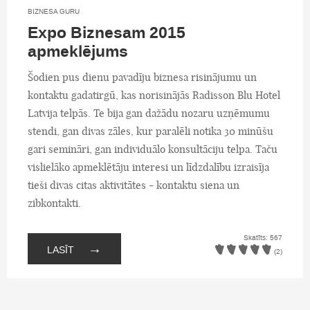
BIZNESA GURU
Expo Biznesam 2015
apmeklējums
Šodien pus dienu pavadīju biznesa risinājumu un
kontaktu gadatirgū, kas norisinājās Radisson Blu Hotel
Latvija telpās. Te bija gan dažādu nozaru uzņēmumu
stendi, gan divas zāles, kur paralēli notika 30 minūšu
gari semināri, gan individuālo konsultāciju telpa. Taču
vislielāko apmeklētāju interesi un līdzdalību izraisīja
tieši divas citas aktivitātes - kontaktu siena un
zibkontakti.
Skatīts: 567
→
LASĪT
(2)