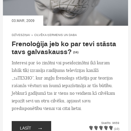
03.MAR, 2009
DZĪVESZIŅAI
»
CILVĒKA ĶERMENIS UN DABA
Frenoloģija jeb ko par tevi stāsta
tavs galvaskauss?
(16)
Interesi par šo zinātni vai pseidozinātni (kā kuram
labāk tīk) izraisīja raidījums televīzijas kanālā
„24TEXHO”, kur angļu frenologs stāstīja par teorijas
rašanās vēsturi un īsumā iepazīstināja ar tās būtību.
Jebkurā gadījumā tas ir viens no veidiem kā cilvēkam
iepazīt sevi un otru cilvēku, apjaust savu
predisponētību vienai vai citai lietai.
Skatīts: 9659
→
LASĪT
(10)