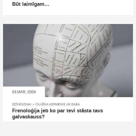
Būt laimīgam…
03.MAR, 2009
DZĪVESZIŅAI
»
CILVĒKA ĶERMENIS UN DABA
Frenoloģija jeb ko par tevi stāsta tavs
galvaskauss?