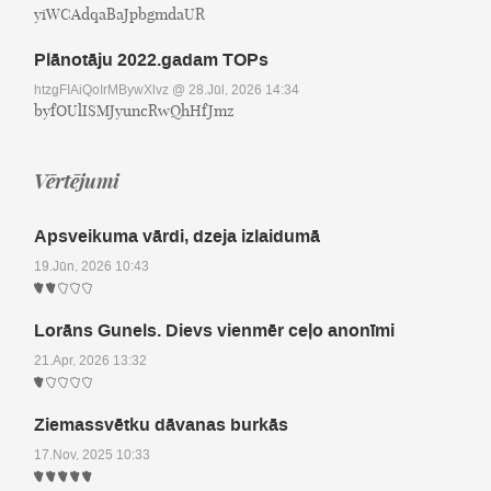
yiWCAdqaBaJpbgmdaUR
Plānotāju 2022.gadam TOPs
htzgFIAiQoIrMBywXlvz
@ 28.Jūl, 2026 14:34
byfOUlISMJyuncRwQhHfJmz
Vērtējumi
Apsveikuma vārdi, dzeja izlaidumā
19.Jūn, 2026 10:43
Lorāns Gunels. Dievs vienmēr ceļo anonīmi
21.Apr, 2026 13:32
Ziemassvētku dāvanas burkās
17.Nov, 2025 10:33