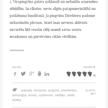
3. Virspingvīns gatavs uzklausīt un nebaidās uzņemties
atbildību, lai rīkotos, nevis slīgtu pašapmierinātībā un
pašlabuma baudīšanā. Ja pingvīnu Direktoru padome
nekustinātu pleznas, ticiet man neviens aktīvists
nevarētu likt veselai ciltij mainīt savus senču
ieradumus un pievērsties citām vērtībām.
DALIES:
NOVĒRTĒ:
(
6
)
,
,
,
,
grāmata
komanda
pingvīns
priekšnieks
SKATĪTS:
3837
,
,
,
,
,
psiholoģija
teorija
uzņēmums
vadītājs
valsts
vērtība