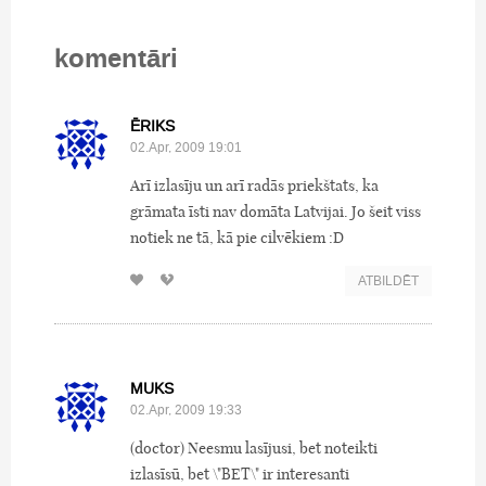
komentāri
ĒRIKS
02.Apr, 2009 19:01
Arī izlasīju un arī radās priekštats, ka
grāmata īsti nav domāta Latvijai. Jo šeit viss
notiek ne tā, kā pie cilvēkiem :D
ATBILDĒT
MUKS
02.Apr, 2009 19:33
(doctor) Neesmu lasījusi, bet noteikti
izlasīsū, bet \"BET\" ir interesanti