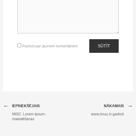
SŪTĪT
Paziņot par jauniem komentāriem
←
→
IEPRIEKŠĒJAIS
NĀKAMAIS
MISC: Lorem Ipsum -
www.iinuu.lv gadiņš
maketēšanas