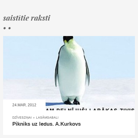
saistītie raksti
• •
24.MAR, 2012
DZĪVESZIŅAI
»
LASĀMGABALI
Pikniks uz ledus. A.Kurkovs