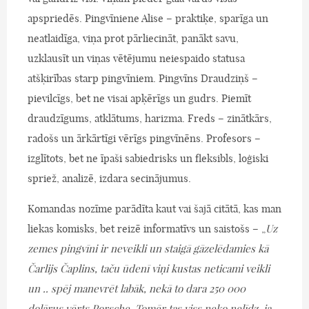
apspriedēs. Pingvīniene Alise – praktiķe, sparīga un
neatlaidīga, viņa prot pārliecināt, panākt savu,
uzklausīt un viņas vētējumu neiespaido statusa
atšķirības starp pingvīniem. Pingvīns Draudziņš –
pievilcīgs, bet ne visai apķērīgs un gudrs. Piemīt
draudzīgums, atklātums, harizma. Freds – zinātkārs,
radošs un ārkārtīgi vērīgs pingvīnēns. Profesors –
izglītots, bet ne īpaši sabiedrisks un fleksibls, loģiski
spriež, analizē, izdara secinājumus.
Komandas nozīme parādīta kaut vai šajā citātā, kas man
liekas komisks, bet reizē informatīvs un saistošs – „
Uz
zemes pingvīni ir neveikli un staigā gāzelēdamies kā
Čarlijs Čaplins, taču ūdenī viņi kustas neticami veikli
un .. spēj manevrēt labāk, nekā to dara 250 000
dolārus vērts Porsche. Tomēr tas viss neko nelīdz, ja