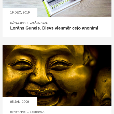
19.DEC, 2019
DZĪVESZIŅAI
»
LASĀMGABALI
Lorāns Gunels. Dievs vienmēr ceļo anonīmi
05.JAN, 2009
DZĪVESZIŅAI
»
PĀRDOMAS