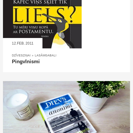
12.FEB, 2011
DZĪVESZIŅAI
»
LASĀMGABALI
Pingvīnismi