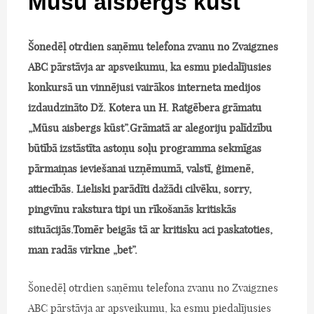
Mūsu aisbergs kūst
Šonedēļ otrdien saņēmu telefona zvanu no Zvaigznes
ABC pārstāvja ar apsveikumu, ka esmu piedalījusies
konkursā un vinnējusi vairākos interneta medijos
izdaudzināto Dž. Kotera un H. Ratgēbera grāmatu
„Mūsu aisbergs kūst”.Grāmatā ar alegoriju palīdzību
būtībā izstāstīta astoņu soļu programma sekmīgas
pārmaiņas ieviešanai uzņēmumā, valstī, ģimenē,
attiecībās. Lieliski parādīti dažādi cilvēku, sorry,
pingvīnu rakstura tipi un rīkošanās kritiskās
situācijās.Tomēr beigās tā ar kritisku aci paskatoties,
man radās virkne „bet”.
Šonedēļ otrdien saņēmu telefona zvanu no Zvaigznes
ABC pārstāvja ar apsveikumu, ka esmu piedalījusies