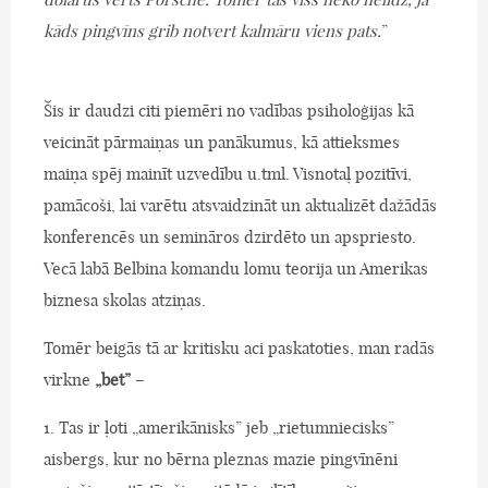
kāds pingvīns grib notvert kalmāru viens pats.
”
Šis ir daudzi citi piemēri no vadības psiholoģijas kā
veicināt pārmaiņas un panākumus, kā attieksmes
maiņa spēj mainīt uzvedību u.tml. Visnotaļ pozitīvi,
pamācoši, lai varētu atsvaidzināt un aktualizēt dažādās
konferencēs un semināros dzirdēto un apspriesto.
Vecā labā Belbina komandu lomu teorija un Amerikas
biznesa skolas atziņas.
Tomēr beigās tā ar kritisku aci paskatoties, man radās
virkne
„bet”
–
1. Tas ir ļoti „amerikānisks” jeb „rietumniecisks”
aisbergs, kur no bērna pleznas mazie pingvīnēni