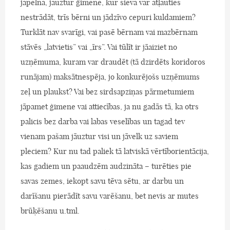
jāpelna, jāuztur ģimene, kur sieva var atļauties
nestrādāt, trīs bērni un jādzīvo cepuri kuldamiem?
Turklāt nav svarīgi, vai pasē bērnam vai mazbērnam
stāvēs „latvietis” vai „īrs”. Vai tūlīt ir jāaiziet no
uzņēmuma, kuram var draudēt (tā dzirdēts koridoros
runājam) maksātnespēja, jo konkurējošs uzņēmums
zeļ un plaukst? Vai bez sirdsapziņas pārmetumiem
jāpamet ģimene vai attiecības, ja nu gadās tā, ka otrs
palicis bez darba vai labas veselības un tagad tev
vienam pašam jāuztur visi un jāvelk uz saviem
pleciem? Kur nu tad paliek tā latviskā vērtīborientācija,
kas gadiem un paaudzēm audzināta – turēties pie
savas zemes, iekopt savu tēva sētu, ar darbu un
darīšanu pierādīt savu varēšanu, bet nevis ar mutes
brūķēšanu u.tml.