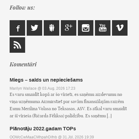
Follow us:
Komentāri
Miegs – salds un nepieciešams
Marilyn Wallace
@ 03.Aug, 2026 17:23
Es varu smaidīt kopā ar šo vīrieti, es saņēmu aizdevumu no
viņa uzņēmuma Aizmirstiet par savām finansiālajām raizēm
Esmu Merilina Volasa no Teksasas, ASV. Es atkal varu smaidīt
ar šī vīrieša (Ričarda Fēliksa) palīdzību. Es saņēmu [..]
Plānotāju 2022.gadam TOPs
OOWcCwMaaCMhpahDifnb
@ 31.Jūl, 2026 19:39