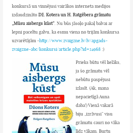
konkursā un vinnējusi vairākos interneta medijos
izdaudzināto
Dž. Kotera un H. Ratgēbera grāmatu
„Mūsu aisbergs kūst”
. Nu būs jāsoļo pakaļ balvai ar
lepni paceltu galvu, ka esmu viena no trijām konkursa
uzvarētājām -
http://www.zvaigzne.lv/lv/apgads-
zvaigzne-abc/konkursi/article.php?id=24968
:)
Prieks būtu vēl lielāks,
ja šo grāmatu vēl
nebūtu paspējusi
izlasīt. (Ak, mana
nepacietīgā Auna
daba!) Vienā vakarā
biju „izrāvusi” visu
grāmatu cauri no vāka
līdz vākam. Burtu