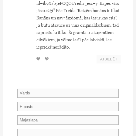
id=ib9Xzb5eFGQC&redir_esc=y. Kāpēc viss
jāsarežģī? Pēc Freida "Reizēm banāns ir tikai
Banāns un nav jāizdomā, kas tas ir kas cits".
Ja būtu atsauce uz viņa oriģināldarbiem, tad
saprastu kritiku. Šī grāmta ir aizņemtiem
cilvēkiem, ja vēlme lasīt pēc latviskā, lasi
iepriekš norādīto.
ATBILDĒT