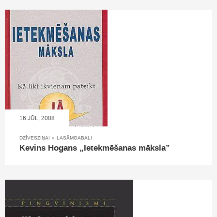
16.JŪL, 2008
DZĪVESZIŅAI
»
LASĀMGABALI
Kevins Hogans „Ietekmēšanas māksla”