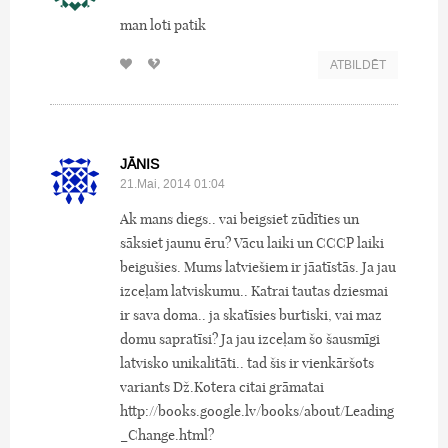
man loti patik
ATBILDĒT
JĀNIS
21.Mai, 2014 01:04
Ak mans diegs.. vai beigsiet zūdīties un
sāksiet jaunu ēru? Vācu laiki un CCCP laiki
beigušies. Mums latviešiem ir jāatīstās. Ja jau
izceļam latviskumu.. Katrai tautas dziesmai
ir sava doma.. ja skatīsies burtiski, vai maz
domu sapratīsi? Ja jau izceļam šo šausmīgi
latvisko unikalitāti.. tad šis ir vienkāršots
variants Dž.Kotera citai grāmatai
http://books.google.lv/books/about/Leading
_Change.html?