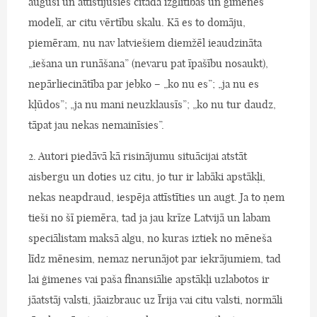
auguši un attīstījušies citādā izglītības un ģimenes
modelī, ar citu vērtību skalu. Kā es to domāju,
piemēram, nu nav latviešiem diemžēl ieaudzināta
„iešana un runāšana” (nevaru pat īpašību nosaukt),
nepārliecinātība par jebko – „ko nu es”; „ja nu es
kļūdos”; „ja nu mani neuzklausīs”; „ko nu tur daudz,
tāpat jau nekas nemainīsies”.
2. Autori piedāvā kā risinājumu situācijai atstāt
aisbergu un doties uz citu, jo tur ir labāki apstākļi,
nekas neapdraud, iespēja attīstīties un augt. Ja to ņem
tieši no šī piemēra, tad ja jau krīze Latvijā un labam
speciālistam maksā algu, no kuras iztiek no mēneša
līdz mēnesim, nemaz nerunājot par iekrājumiem, tad
lai ģimenes vai paša finansiālie apstākļi uzlabotos ir
jāatstāj valsti, jāaizbrauc uz Īrija vai citu valsti, normāli