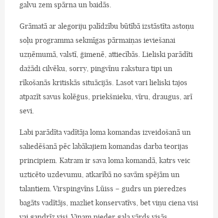
galvu zem spārna un baidās.
Grāmatā ar alegoriju palīdzību būtībā izstāstīta astoņu
soļu programma sekmīgas pārmaiņas ieviešanai
uzņēmumā, valstī, ģimenē, attiecībās. Lieliski parādīti
dažādi cilvēku, sorry, pingvīnu rakstura tipi un
rīkošanās kritiskās situācijās. Lasot vari lieliski tajos
atpazīt savus kolēģus, priekšnieku, vīru, draugus, arī
sevi.
Labi parādīta vadītāja loma komandas izveidošanā un
saliedēšanā pēc labākajiem komandas darba teorijas
principiem. Katram ir sava loma komandā, katrs veic
uzticēto uzdevumu, atkarībā no savām spējām un
talantiem. Virspingvīns Lūiss – gudrs un pieredzes
bagāts vadītājs, mazliet konservatīvs, bet viņu ciena visi
vai gandrīz visi. Viņam pieder gala vārds visās