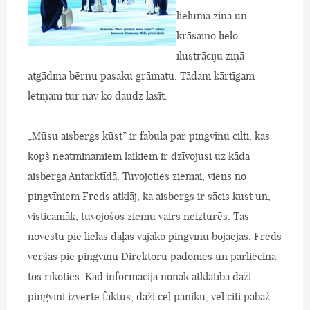
lieluma ziņā un
krāsaino lielo
ilustrāciju ziņā
atgādina bērnu pasaku grāmatu. Tādam kārtīgam
letiņam tur nav ko daudz lasīt.
„Mūsu aisbergs kūst” ir fabula par pingvīnu cilti, kas
kopš neatminamiem laikiem ir dzīvojusi uz kāda
aisberga Antarktīdā. Tuvojoties ziemai, viens no
pingvīniem Freds atklāj, ka aisbergs ir sācis kust un,
visticamāk, tuvojošos ziemu vairs neizturēs. Tas
novestu pie lielas daļas vājāko pingvīnu bojāejas. Freds
vēršas pie pingvīnu Direktoru padomes un pārliecina
tos rīkoties. Kad informācija nonāk atklātībā daži
pingvīni izvērtē faktus, daži ceļ paniku, vēl citi pabāž