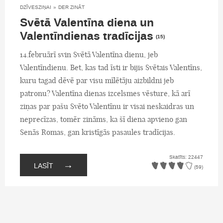
DZĪVESZIŅAI
»
DER ZINĀT
Svētā Valentīna diena un
Valentīndienas tradīcijas
(15)
14.februārī svin Svētā Valentīna dienu, jeb
Valentīndienu. Bet, kas tad īsti ir bijis Svētais Valentīns,
kuru tagad dēvē par visu mīlētāju aizbildni jeb
patronu? Valentīna dienas izcelsmes vēsture, kā arī
ziņas par pašu Svēto Valentīnu ir visai neskaidras un
neprecīzas, tomēr zināms, ka šī diena apvieno gan
Senās Romas, gan kristīgās pasaules tradīcijas.
Skatīts: 22447
→
LASĪT
(59)