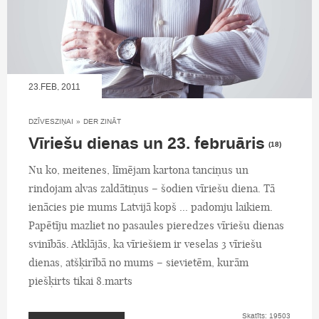
23.FEB, 2011
DZĪVESZIŅAI
»
DER ZINĀT
Vīriešu dienas un 23. februāris
(18)
Nu ko, meitenes, līmējam kartona tanciņus un
rindojam alvas zaldātiņus – šodien vīriešu diena. Tā
ienācies pie mums Latvijā kopš ... padomju laikiem.
Papētīju mazliet no pasaules pieredzes vīriešu dienas
svinībās. Atklājās, ka vīriešiem ir veselas 3 vīriešu
dienas, atšķirībā no mums – sievietēm, kurām
piešķirts tikai 8.marts
Skatīts: 19503