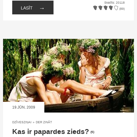
Skatīts: 20118
→
LASĪT
(89)
19.JŪN, 2009
DZĪVESZIŅAI
»
DER ZINĀT
Kas ir papardes zieds?
(5)