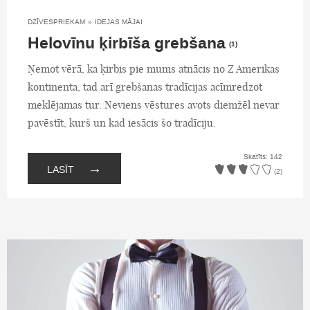
DZĪVESPRIEKAM
»
IDEJAS MĀJAI
Helovīnu ķirbīša grebšana
(1)
Ņemot vērā, ka ķirbis pie mums atnācis no Z Amerikas
kontinenta, tad arī grebšanas tradīcijas acīmredzot
meklējamas tur. Neviens vēstures avots diemžēl nevar
pavēstīt, kurš un kad iesācis šo tradīciju.
Skatīts: 142
→
LASĪT
(2)