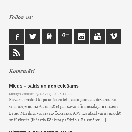
Follow us:
Komentāri
Miegs – salds un nepieciešams
Marilyn Wallace
@ 03.Aug, 2026 17:23
Es varu smaidīt kopā ar šo vīrieti, es saņēmu aizdevumu no
viņa uzņēmuma Aizmirstiet par savām finansiālajām raizēm
Esmu Merilina Volasa no Teksasas, ASV. Es atkal varu smaidīt
ar šī vīrieša (Ričarda Fēliksa) palīdzību. Es saņēmu [..]