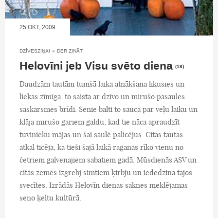
25.OKT, 2009
DZĪVESZIŅAI
»
DER ZINĀT
Helovīni jeb Visu svēto diena
(18)
Daudzām tautām tumšā laika atnākšana likusies un
liekas zīmīga, to saista ar dzīvo un mirušo pasaules
saskarsmes brīdi. Senie balti to sauca par veļu laiku un
klāja mirušo gariem galdu, kad tie nāca apraudzīt
tuvinieku mājas un šai saulē palicējus. Citas tautas
atkal ticēja, ka tieši šajā laikā raganas rīko vienu no
četriem galvenajiem sabatiem gadā. Mūsdienās ASV un
citās zemēs izgrebj simtiem ķirbju un iededzina tajos
svecītes. Izrādās Helovīn dienas saknes meklējamas
seno ķeltu kultūrā.