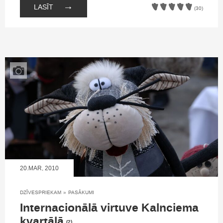
→
LASĪT
(30)
20.MAR, 2010
DZĪVESPRIEKAM
»
PASĀKUMI
Internacionālā virtuve Kalnciema
kvartālā
(2)