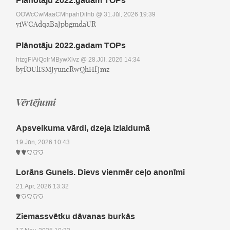
Plānotāju 2022.gadam TOPs
OOWcCwMaaCMhpahDifnb
@ 31.Jūl, 2026 19:39
yiWCAdqaBaJpbgmdaUR
Plānotāju 2022.gadam TOPs
htzgFIAiQoIrMBywXlvz
@ 28.Jūl, 2026 14:34
byfOUlISMJyuncRwQhHfJmz
Vērtējumi
Apsveikuma vārdi, dzeja izlaidumā
19.Jūn, 2026 10:43
Lorāns Gunels. Dievs vienmēr ceļo anonīmi
21.Apr, 2026 13:32
Ziemassvētku dāvanas burkās