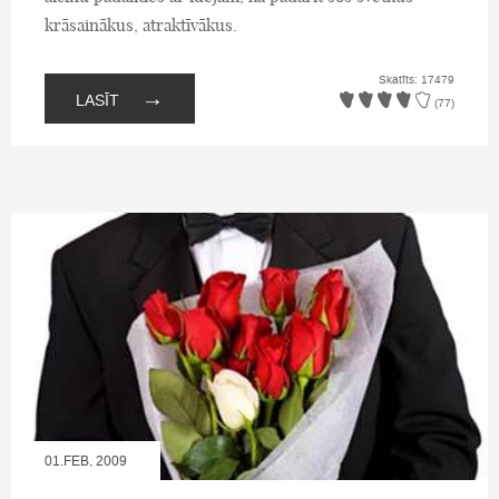
krāsainākus, atraktīvākus.
Skatīts: 17479
→
LASĪT
(77)
01.FEB, 2009