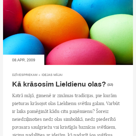
08.APR, 2009
DZĪVESPRIEKAM
»
IDEJAS MĀJAI
Kā krāsosim Lieldienu olas?
(12)
Katrā mājā, ģimenē ir zināmas tradīcijas, pie kurām
pieturas krāsojot olas Lieldienu svētku galam. Varbūt
ir laiks pamēģināt kādu citu paņēmienu? Šoreiz
neiedziļinoties nedz olas simbolikā, nedz piederībā
pavasara saulgriežu vai kristīgās baznīcas svētkiem,
aicinu padalīties ar idejām, kā padarīt šos svētkus