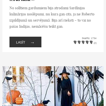
No solītiem gardumiem bija atrodami Sardīnijas
kulinārijas noslēpumi, nu kura gan cita, ja ne Roberto
izpildījumā un servējumā. Bija arī rieksti – to vai no
pašas Indijas, nemācēšu teikt gan.
Skatīts: 1734
→
LASĪT
(2)