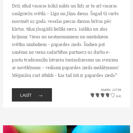
Drīz atkal vasaras īsākā nakts un līdz ar to arī vasaras
saulgriežu svētki – Līgo un Jāņu diena. Šogad tā varēs
nosvinēt uz goda, veselas piecas dienas brīvas pēc
kārtas, tikai jāsagādā lielāki siera, šašlika un alus
krājumi. Viens no neatņemamiem un mistiskiem
svētku simboliem - papardes zieds. Šodien pat
saņēmu no viena sadarbības partnera uz darba e-
pastu tradicionālu latviešu tautasdziesmu un sveicinu
ar novēlējumu – veiksmi papardes zieda meklējumos!
Mēģināšu rast atbildi - kas tad īsti ir papardes zieds?
Skatīts: 12728
→
LASĪT
(14)