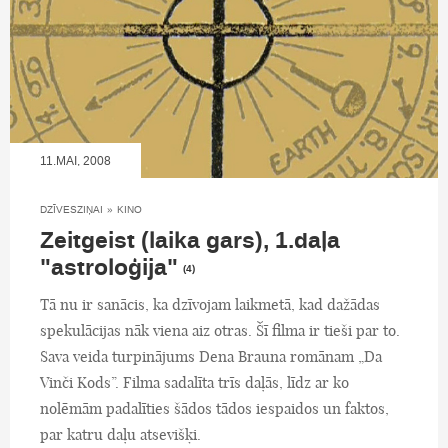
11.MAI, 2008
DZĪVESZIŅAI
»
KINO
Zeitgeist (laika gars), 1.daļa
"astroloģija"
(4)
Tā nu ir sanācis, ka dzīvojam laikmetā, kad dažādas
spekulācijas nāk viena aiz otras. Šī filma ir tieši par to.
Sava veida turpinājums Dena Brauna romānam „Da
Vinči Kods”. Filma sadalīta trīs daļās, līdz ar ko
nolēmām padalīties šādos tādos iespaidos un faktos,
par katru daļu atsevišķi.