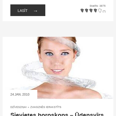
Skatīts: 3875
→
LASĪT
(7)
24.JAN, 2010
DZĪVESZIŅAI
»
ZVAIGZNĒS IERAKSTĪTS
Sievietes horoskops – Ūdensvīrs