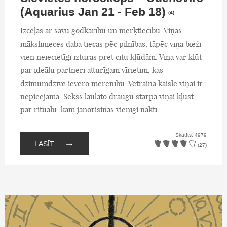
(Aquarius Jan 21 - Feb 18)
(4)
Izceļas ar savu godkārību un mērķtiecību. Viņas
mākslinieces daba tiecas pēc pilnības, tāpēc viņa bieži
vien neiecietīgi izturas pret citu kļūdām. Viņa var kļūt
par ideālu partneri atturīgam vīrietim, kas
dzimumdzīvē ievēro mērenību. Vētraina kaisle viņai ir
nepieejama. Sekss laulāto draugu starpā viņai kļūst
par rituālu, kam jānorisinās vienīgi naktī.
Skatīts: 4979
→
LASĪT
(27)