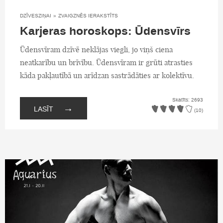
DZĪVESZIŅAI
»
ZVAIGZNĒS IERAKSTĪTS
Karjeras horoskops: Ūdensvīrs
Ūdensvīram dzīvē neklājas viegli, jo viņš ciena
neatkarību un brīvību. Ūdensvīram ir grūti atrasties
kāda pakļautībā un arīdzan sastrādāties ar kolektīvu.
Skatīts: 2693
→
LASĪT
(10)