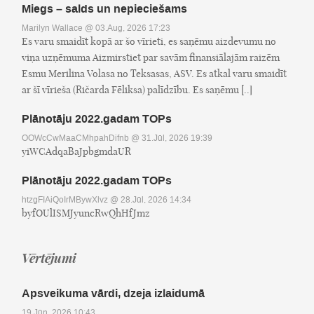
Miegs – salds un nepieciešams
Marilyn Wallace
@ 03.Aug, 2026 17:23
Es varu smaidīt kopā ar šo vīrieti, es saņēmu aizdevumu no
viņa uzņēmuma Aizmirstiet par savām finansiālajām raizēm
Esmu Merilina Volasa no Teksasas, ASV. Es atkal varu smaidīt
ar šī vīrieša (Ričarda Fēliksa) palīdzību. Es saņēmu [..]
Plānotāju 2022.gadam TOPs
OOWcCwMaaCMhpahDifnb
@ 31.Jūl, 2026 19:39
yiWCAdqaBaJpbgmdaUR
Plānotāju 2022.gadam TOPs
htzgFIAiQoIrMBywXlvz
@ 28.Jūl, 2026 14:34
byfOUlISMJyuncRwQhHfJmz
Vērtējumi
Apsveikuma vārdi, dzeja izlaidumā
19.Jūn, 2026 10:43