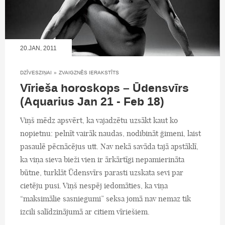
20.JAN, 2011
DZĪVESZIŅAI
»
ZVAIGZNĒS IERAKSTĪTS
Vīrieša horoskops – Ūdensvīrs
(Aquarius Jan 21 - Feb 18)
Viņš mēdz apsvērt, ka vajadzētu uzsākt kaut ko
nopietnu: pelnīt vairāk naudas, nodibināt ģimeni, laist
pasaulē pēcnācējus utt. Nav nekā savāda tajā apstāklī,
ka viņa sieva bieži vien ir ārkārtīgi nepamierināta
būtne, turklāt Ūdensvīrs parasti uzskata sevi par
cietēju pusi. Viņš nespēj iedomāties, ka viņa
“maksimālie sasniegumi” seksa jomā nav nemaz tik
izcili salīdzinājumā ar citiem vīriešiem.