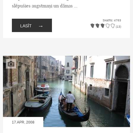
slēpušies augstmaņi un dāmas ...
Skatīts: 4763
→
LASĪT
(13)
17.APR, 2008