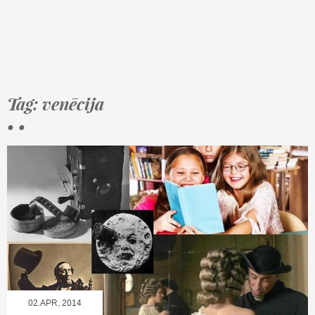
Tag: venēcija
• •
02.APR, 2014