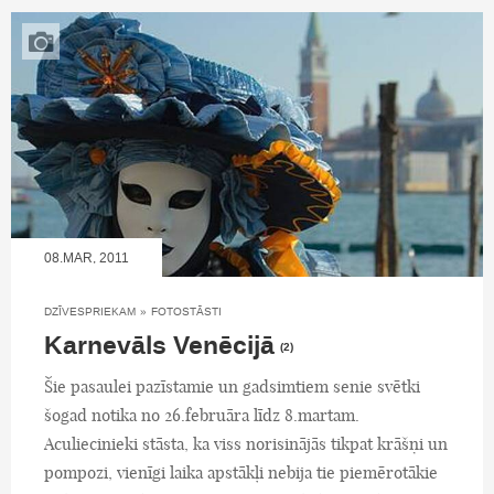
08.MAR, 2011
DZĪVESPRIEKAM
»
FOTOSTĀSTI
Karnevāls Venēcijā
(2)
Šie pasaulei pazīstamie un gadsimtiem senie svētki
šogad notika no 26.februāra līdz 8.martam.
Aculiecinieki stāsta, ka viss norisinājās tikpat krāšņi un
pompozi, vienīgi laika apstākļi nebija tie piemērotākie