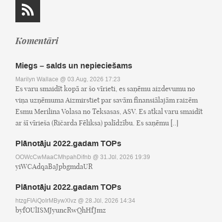
Komentāri
Miegs – salds un nepieciešams
Marilyn Wallace
@ 03.Aug, 2026 17:23
Es varu smaidīt kopā ar šo vīrieti, es saņēmu aizdevumu no
viņa uzņēmuma Aizmirstiet par savām finansiālajām raizēm
Esmu Merilina Volasa no Teksasas, ASV. Es atkal varu smaidīt
ar šī vīrieša (Ričarda Fēliksa) palīdzību. Es saņēmu [..]
Plānotāju 2022.gadam TOPs
OOWcCwMaaCMhpahDifnb
@ 31.Jūl, 2026 19:39
yiWCAdqaBaJpbgmdaUR
Plānotāju 2022.gadam TOPs
htzgFIAiQoIrMBywXlvz
@ 28.Jūl, 2026 14:34
byfOUlISMJyuncRwQhHfJmz