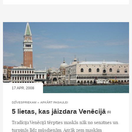
17.APR, 2008
DZĪVESPRIEKAM
»
APKĀRT PASAULEI
5 lietas, kas jāizdara Venēcijā
(1)
Tradīcija Venēcijā tērpties maskās nāk no senatnes un
turpinās līdz mūsdienām. Agrāk zem maskām