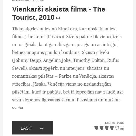
Vienkārši skaista filma - The
Tourist, 2010
(1)
Tikko atgriezāmies no KinoLora, kur noskatījāmies
filmu „The Tourist” (2010). Sižets pat ne tik vienreizējs
un oriģināls, kaut gan diezgan spraigs un ar intrigu,
bet iesaiņojums gan ļoti baudāms. Skaisti cilvēki
(Johnny Depp, Angelina Jolie, Timothy Dalton, Rufus
Sewell), skaisti apģērbi un interjers, skaistas un
romantiskas pilsētas – Parīze un Venēcija, skaistas
attiecības. Jāsaka, Venēcija viena no nedaudzajām
pilsētām, kurā ir pabūts, bet tā joprojām nav zaudējusi
savu slepenās ilgošanās šarmu. Pazīstama un mūžam
sveša.
Skatīts: 1985
→
LASĪT
(8)