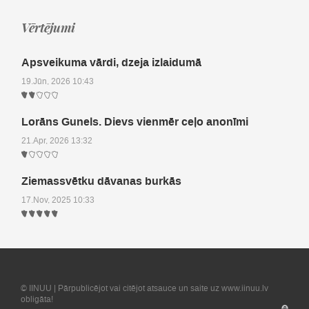
Vērtējumi
Apsveikuma vārdi, dzeja izlaidumā
19.Jūn, 2026 10:43
Lorāns Gunels. Dievs vienmēr ceļo anonīmi
21.Apr, 2026 13:32
Ziemassvētku dāvanas burkās
17.Nov, 2025 10:33
© IINUU | Pārpublicējot vai citējot atsauce un saite uz www.iinuu.lv
obligāta!