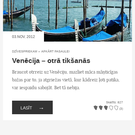
03.NOV, 2012
DZĪVESPRIEKAM
»
APKĀRT PASAULEI
Venēcija – otrā tikšanās
Braucot otrreiz uz Venēciju, mazliet māca māņticīgas
bažas par to, ja atgriežas vietā, kur kādreiz ļoti patika,
var iespaidu sabojāt. Bet tā nebija.
Skatīts: 827
→
LASĪT
(3)