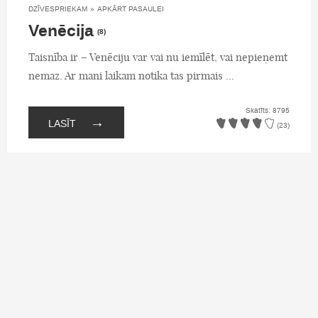
DZĪVESPRIEKAM
»
APKĀRT PASAULEI
Venēcija
(8)
Taisnība ir – Venēciju var vai nu iemīlēt, vai nepieņemt
nemaz. Ar mani laikam notika tas pirmais ...
Skatīts: 8795
→
LASĪT
(23)