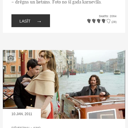
– drēgns un lietains. Foto no šī gada karnevāla.
Skatīts: 2064
→
LASĪT
(28)
10.JAN, 2011
DZĪVESZIŅAI
»
KINO