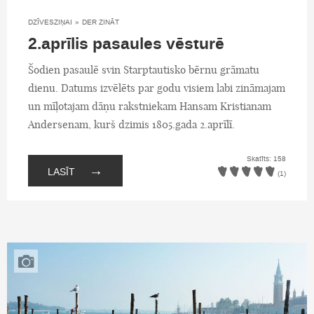
DZĪVESZIŅAI
»
DER ZINĀT
2.aprīlis pasaules vēsturē
Šodien pasaulē svin Starptautisko bērnu grāmatu
dienu. Datums izvēlēts par godu visiem labi zināmajam
un mīļotajam dāņu rakstniekam Hansam Kristianam
Andersenam, kurš dzimis 1805.gada 2.aprīlī.
Skatīts: 158
→
LASĪT
(1)