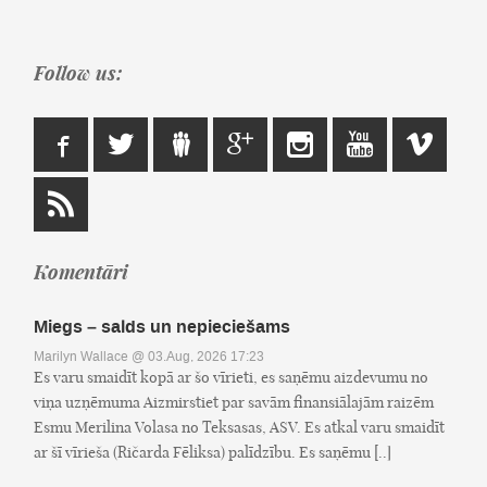
Follow us:
Komentāri
Miegs – salds un nepieciešams
Marilyn Wallace
@ 03.Aug, 2026 17:23
Es varu smaidīt kopā ar šo vīrieti, es saņēmu aizdevumu no
viņa uzņēmuma Aizmirstiet par savām finansiālajām raizēm
Esmu Merilina Volasa no Teksasas, ASV. Es atkal varu smaidīt
ar šī vīrieša (Ričarda Fēliksa) palīdzību. Es saņēmu [..]