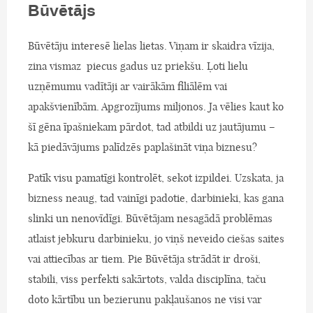
Būvētājs
Būvētāju interesē lielas lietas. Viņam ir skaidra vīzija,
zina vismaz piecus gadus uz priekšu. Ļoti lielu
uzņēmumu vadītāji ar vairākām filiālēm vai
apakšvienībām. Apgrozījums miljonos. Ja vēlies kaut ko
šī gēna īpašniekam pārdot, tad atbildi uz jautājumu –
kā piedāvājums palīdzēs paplašināt viņa biznesu?
Patīk visu pamatīgi kontrolēt, sekot izpildei. Uzskata, ja
bizness neaug, tad vainīgi padotie, darbinieki, kas gana
slinki un nenovīdīgi. Būvētājam nesagādā problēmas
atlaist jebkuru darbinieku, jo viņš neveido ciešas saites
vai attiecības ar tiem. Pie Būvētāja strādāt ir droši,
stabili, viss perfekti sakārtots, valda disciplīna, taču
doto kārtību un bezierunu pakļaušanos ne visi var