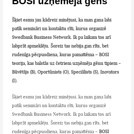
BOSI uzņēmēja gēns
Šķiet esmu jau kādreiz minējusi, ka man gana labi
patīk semināri un kontaktu rīti, kurus organizē
Swedbank Business Network. Ik pa laikam tos arī
labprāt apmeklēju. Šoreiz tas nebija gan rīts, bet
rudenīga pēcpusdiena, kuras pamattēma – BOSI
teorija, kas balstās uz četriem uzņēmēja gēnu tipiem -
Būvētājs (B), Oportūnists (O), Speciālists (S), Inovators
(I).
Šķiet esmu jau kādreiz minējusi, ka man gana labi
patīk semināri un kontaktu rīti, kurus organizē
Swedbank Business Network. Ik pa laikam tos arī
labprāt apmeklēju. Šoreiz tas nebija gan rīts, bet
rudenīga pēcpusdiena, kuras pamattēma –
BOSI