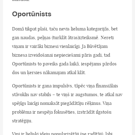
Oportūnists
Domā tikpat plaši, taču nevis lieluma kategorijās, bet
gan naudas, peļņas (turklāt ātras)izteiksmē. Nereti
viņam ir vairāki biznesi vienlaicīgi. Ja Būvētājam
biznesa izveidošanai nepieciešami pāris gadi, tad
Oportūnists to paveiks gada laikā, iespējams pārdos
dos un ķersies nākamajam atkal klāt.
Oportūnists ir gana impulsīvs, tāpēc viņa finansiālais
stāvoklis nav stabils – te viņš ir augstumos, te atkal nav
spējīgs laicīgi nomaksāt piegādātāju rēķinus. Viņa
problēma ir nespēja fokusēties, izstrādāt ilgstošu
stratēģiju.
Viņi ir lieliski ideju popularizētāji (ne radītāji), labi