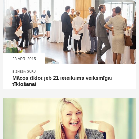
23.APR, 2015
BIZNESA GURU
Mācos tīklot jeb 21 ieteikums veiksmīgai
tīklošanai