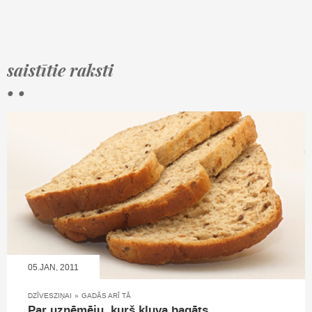
saistītie raksti
• •
05.JAN, 2011
DZĪVESZIŅAI
»
GADĀS ARĪ TĀ
Par uzņēmēju, kurš kļuva bagāts