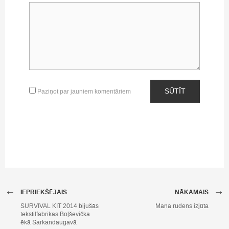
SŪTĪT
Paziņot par jauniem komentāriem
←
→
IEPRIEKŠĒJAIS
NĀKAMAIS
SURVIVAL KIT 2014 bijušās
Mana rudens izjūta
tekstilfabrikas Boļševička
ēkā Sarkandaugavā