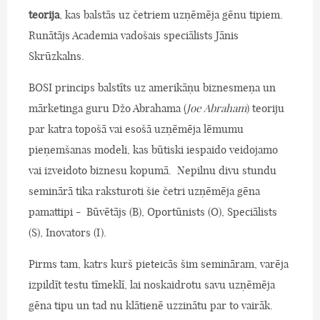
teorija
, kas balstās uz četriem uzņēmēja gēnu tipiem.
Runātājs Academia vadošais speciālists Jānis
Skrūzkalns.
BOSI princips balstīts uz amerikāņu biznesmeņa un
mārketinga guru Džo Abrahama (
Joe Abraham
) teoriju
par katra topošā vai esošā uzņēmēja lēmumu
pieņemšanas modeli, kas būtiski iespaido veidojamo
vai izveidoto biznesu kopumā. Nepilnu divu stundu
seminārā tika raksturoti šie četri uzņēmēja gēna
pamattipi - Būvētājs (B), Oportūnists (O), Speciālists
(S), Inovators (I).
Pirms tam, katrs kurš pieteicās šim semināram, varēja
izpildīt testu tīmeklī, lai noskaidrotu savu uzņēmēja
gēna tipu un tad nu klātienē uzzinātu par to vairāk.