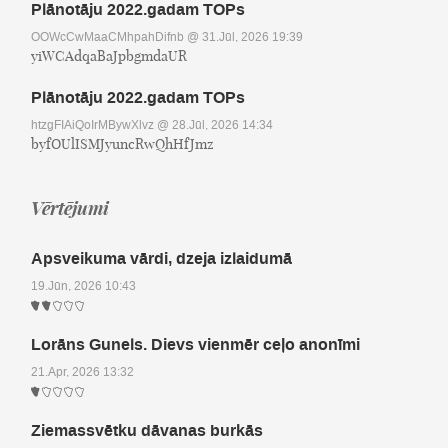
Plānotāju 2022.gadam TOPs
OOWcCwMaaCMhpahDifnb
@ 31.Jūl, 2026 19:39
yiWCAdqaBaJpbgmdaUR
Plānotāju 2022.gadam TOPs
htzgFIAiQoIrMBywXlvz
@ 28.Jūl, 2026 14:34
byfOUlISMJyuncRwQhHfJmz
Vērtējumi
Apsveikuma vārdi, dzeja izlaidumā
19.Jūn, 2026 10:43
Lorāns Gunels. Dievs vienmēr ceļo anonīmi
21.Apr, 2026 13:32
Ziemassvētku dāvanas burkās