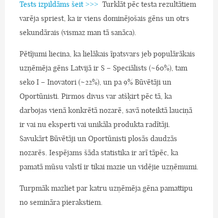
Tests izpildāms šeit >>>
Turklāt pēc testa rezultātiem
varēja spriest, ka ir viens dominējošais gēns un otrs
sekundārais (vismaz man tā sanāca).
Pētījumi liecina, ka lielākais īpatsvars jeb populārākais
uzņēmēja gēns Latvijā ir S – Speciālists (~60%), tam
seko I – Inovatori (~22%), un pa 9% Būvētāji un
Oportūnisti. Pirmos divus var atšķirt pēc tā, ka
darbojas vienā konkrētā nozarē, savā noteiktā lauciņā
ir vai nu eksperti vai unikāla produkta radītāji.
Savukārt Būvētāji un Oportūnisti plosās daudzās
nozarēs. Iespējams šāda statistika ir arī tāpēc, ka
pamatā mūsu valstī ir tikai mazie un vidējie uzņēmumi.
Turpmāk mazliet par katru uzņēmēja gēna pamattipu
no semināra pierakstiem.