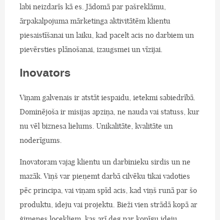
labi neizdarīs kā es. Jādomā par pašreklāmu,
ārpakalpojuma mārketinga aktivitātēm klientu
piesaistīšanai un laiku, kad pacelt acis no darbiem un
pievērsties plānošanai, izaugsmei un vīzijai.
Inovators
Viņam galvenais ir atstāt iespaidu, ietekmi sabiedrībā.
Dominējoša ir misijas apziņa, ne nauda vai statuss, kur
nu vēl biznesa lielums. Unikalitāte, kvalitāte un
noderīgums.
Inovatoram vajag klientu un darbinieku sirdis un ne
mazāk. Viņš var pieņemt darbā cilvēku tikai vadoties
pēc principa, vai viņam spīd acis, kad viņš runā par šo
produktu, ideju vai projektu. Bieži vien strādā kopā ar
ģimenes locekļiem, kas arī deg par kopīgu ideju.