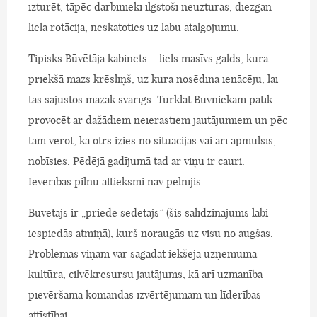
izturēt, tāpēc darbinieki ilgstoši neuzturas, diezgan
liela rotācija, neskatoties uz labu atalgojumu.
Tipisks Būvētāja kabinets – liels masīvs galds, kura
priekšā mazs krēsliņš, uz kura nosēdina ienācēju, lai
tas sajustos mazāk svarīgs. Turklāt Būvniekam patīk
provocēt ar dažādiem neierastiem jautājumiem un pēc
tam vērot, kā otrs izies no situācijas vai arī apmulsīs,
nobīsies. Pēdējā gadījumā tad ar viņu ir cauri.
Ievērības pilnu attieksmi nav pelnījis.
Būvētājs ir „priedē sēdētājs” (šis salīdzinājums labi
iespiedās atmiņā), kurš noraugās uz visu no augšas.
Problēmas viņam var sagādāt iekšējā uzņēmuma
kultūra, cilvēkresursu jautājums, kā arī uzmanība
pievēršama komandas izvērtējumam un līderības
attīstībai.