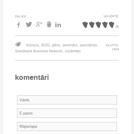
DALIES:
NOVĒRTĒ:
(
3
)
,
,
,
,
,
bizness
BOSI
gēns
seminārs
speciālists
SKATĪTS:
1608
,
Swedbank Business Network
uzņēmējs
komentāri