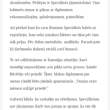
atsauksmēm. Pēdējais ir Speciālista jājamzirdziņš. Viņa
kabineta sienas ir pilnas ar diplomiem,
rekomendācijām, apbalvojumiem, pateicībām.
Arī pērkot kaut ko savu lēmumu Speciālists balsta uz
reputāciju, kam seko izmaksu faktors un tikai pēc tam
nāk peļņa. Pēc dabas metodisks, analītisks. Parasti pats
kā darbinieks ikdienā strādā savā biznesā.
Te arī salīdzinājums ar kaismīgu sēņotāju, kurš
nemitīgi nepaceldams acis pilda savus grozus, kamēr
Būvētājs sēž priedē. Šķiet, blakus diplomiem pie
sienas rāmītī būtu jāieliek apņemšanās: „Vismaz reizi
mēnesi uzkāpt priedē!”
Galvenā kļūda, ko saskatīju no stāstījuma, Speciālistam
nav jāuzņemas darīt visu pašam ar apziņu, ka cits tik