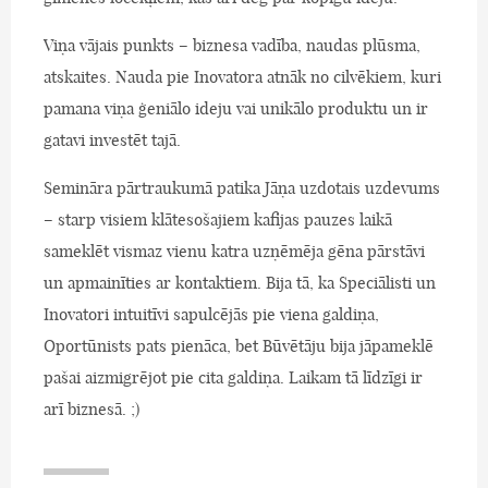
Viņa vājais punkts – biznesa vadība, naudas plūsma,
atskaites. Nauda pie Inovatora atnāk no cilvēkiem, kuri
pamana viņa ģeniālo ideju vai unikālo produktu un ir
gatavi investēt tajā.
Semināra pārtraukumā patika Jāņa uzdotais uzdevums
– starp visiem klātesošajiem kafijas pauzes laikā
sameklēt vismaz vienu katra uzņēmēja gēna pārstāvi
un apmainīties ar kontaktiem. Bija tā, ka Speciālisti un
Inovatori intuitīvi sapulcējās pie viena galdiņa,
Oportūnists pats pienāca, bet Būvētāju bija jāpameklē
pašai aizmigrējot pie cita galdiņa. Laikam tā līdzīgi ir
arī biznesā. ;)