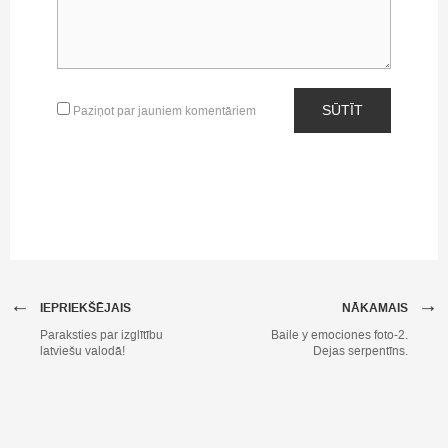
SŪTĪT
Paziņot par jauniem komentāriem
←
→
IEPRIEKŠĒJAIS
NĀKAMAIS
Paraksties par izglītību
Baile y emociones foto-2.
latviešu valodā!
Dejas serpentīns.