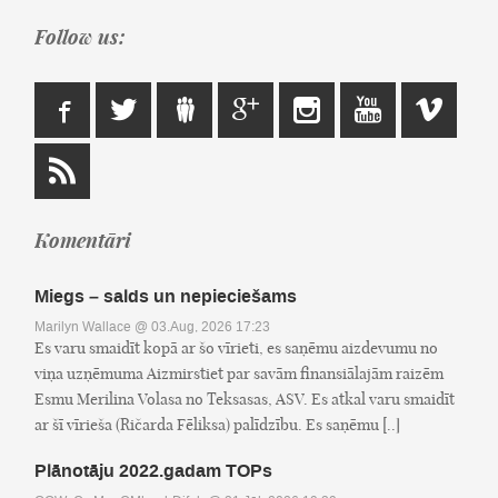
Follow us:
Komentāri
Miegs – salds un nepieciešams
Marilyn Wallace
@ 03.Aug, 2026 17:23
Es varu smaidīt kopā ar šo vīrieti, es saņēmu aizdevumu no
viņa uzņēmuma Aizmirstiet par savām finansiālajām raizēm
Esmu Merilina Volasa no Teksasas, ASV. Es atkal varu smaidīt
ar šī vīrieša (Ričarda Fēliksa) palīdzību. Es saņēmu [..]
Plānotāju 2022.gadam TOPs