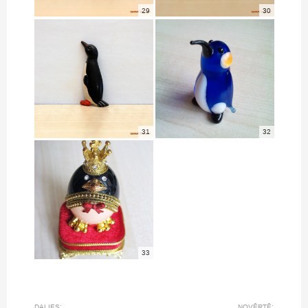
29
30
31
32
33
DALIES:
NOVĒRTĒ: