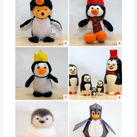
5
6
7
8