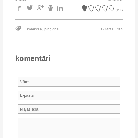
(
112
)
,
kolekcija
pingvīns
SKATĪTS: 1259
komentāri