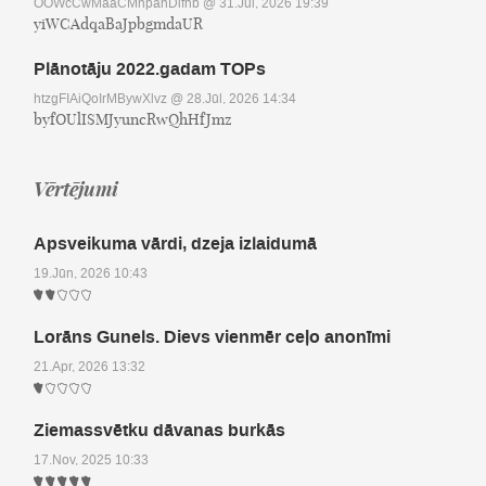
OOWcCwMaaCMhpahDifnb
@ 31.Jūl, 2026 19:39
yiWCAdqaBaJpbgmdaUR
Plānotāju 2022.gadam TOPs
htzgFIAiQoIrMBywXlvz
@ 28.Jūl, 2026 14:34
byfOUlISMJyuncRwQhHfJmz
Vērtējumi
Apsveikuma vārdi, dzeja izlaidumā
19.Jūn, 2026 10:43
Lorāns Gunels. Dievs vienmēr ceļo anonīmi
21.Apr, 2026 13:32
Ziemassvētku dāvanas burkās
17.Nov, 2025 10:33