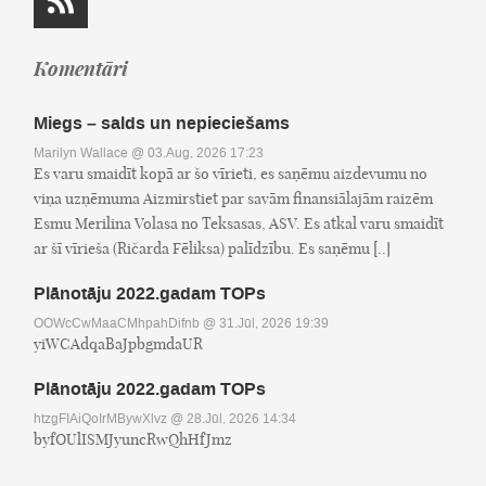
Komentāri
Miegs – salds un nepieciešams
Marilyn Wallace
@ 03.Aug, 2026 17:23
Es varu smaidīt kopā ar šo vīrieti, es saņēmu aizdevumu no
viņa uzņēmuma Aizmirstiet par savām finansiālajām raizēm
Esmu Merilina Volasa no Teksasas, ASV. Es atkal varu smaidīt
ar šī vīrieša (Ričarda Fēliksa) palīdzību. Es saņēmu [..]
Plānotāju 2022.gadam TOPs
OOWcCwMaaCMhpahDifnb
@ 31.Jūl, 2026 19:39
yiWCAdqaBaJpbgmdaUR
Plānotāju 2022.gadam TOPs
htzgFIAiQoIrMBywXlvz
@ 28.Jūl, 2026 14:34
byfOUlISMJyuncRwQhHfJmz