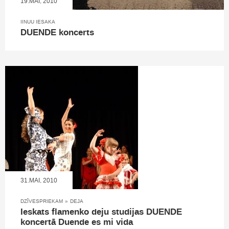
19.MAI, 2010
IINUU IESAKA
DUENDE koncerts
31.MAI, 2010
DZĪVESPRIEKAM
»
DEJA
Ieskats flamenko deju studijas DUENDE
koncertā Duende es mi vida