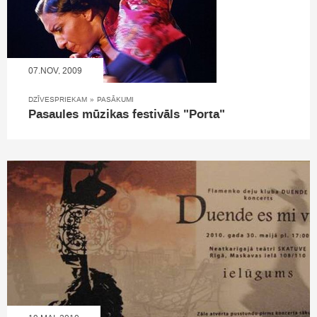
07.NOV, 2009
DZĪVESPRIEKAM
»
PASĀKUMI
Pasaules mūzikas festivāls "Porta"