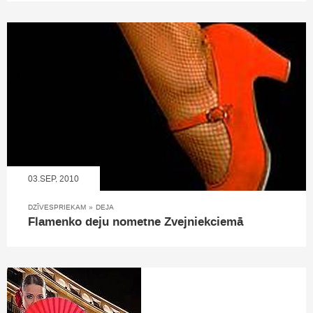
03.SEP, 2010
DZĪVESPRIEKAM
»
DEJA
Flamenko deju nometne Zvejniekciemā