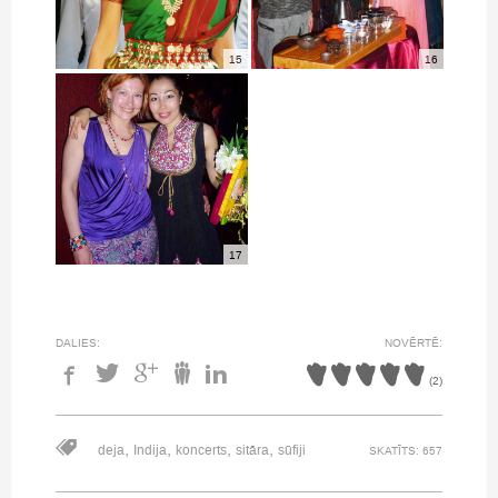
15
16
17
DALIES:
NOVĒRTĒ:
(
2
)
,
,
,
,
deja
Indija
koncerts
sitāra
sūfiji
SKATĪTS: 657