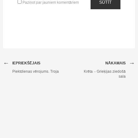
SŪTĪT
Paziņot par jauniem komentāriem
←
→
IEPRIEKŠĒJAIS
NĀKAMAIS
Piektdienas vērojums. Troja
Krēta – Grieķijas ziedošā
sala