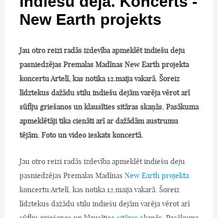
Indiešu deja. Koncerts -
New Earth projekts
Jau otro reizi radās izdevība apmeklēt indiešu deju
pasniedzējas Premalas Madīnas New Earth projekta
koncertu Artelī, kas notika 12.maija vakarā. Šoreiz
līdztekus dažādu stilu indiešu dejām varēja vērot arī
sūfiju griešanos un klausīties sitāras skaņās. Pasākuma
apmeklētāji tika cienāti arī ar dažādām austrumu
tējām. Foto un video ieskats koncertā.
Jau otro reizi radās izdevība apmeklēt indiešu deju
pasniedzējas Premalas Madīnas
New Earth projekta
koncertu Artelī, kas notika 12.maija vakarā. Šoreiz
līdztekus dažādu stilu indiešu dejām varēja vērot arī
sūfiju griešanos un klausīties
sitāras
skaņās. Pasākuma