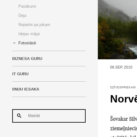
Pasākumi
Deja
Nopietni pa jokam
Idejas mājai
Fotostāsti
BIZNESA GURU
06.SEP, 2010
IT GURU
DZĪVESPRIEKAM
IINUU IESAKA
Norvē
Šovakar Silv
ziemeļnieci