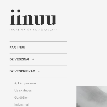
PAR IINUU
DZĪVESZIŅAI
DZĪVESPRIEKAM
Apkārt pasaulei
Uz skatuves
Gardēžiem
Iedvesmai