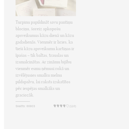
Turpinu papildināt savu pantiņu
blociņu, šoreiz apkopošu
apsveikumus kāzu dienā un kāzu
gadadienās. Vienmēr ir licies, ka
tieši kāzu apsveikumu kartiņas ir
īpašas – tik baltas, trauslas un
izsmalcinātas. Ar zināmu bijību
vienmēr esmu ņēmusi rokā un
izvēlējusies smalku melnu
pildspalvu, lai raksts izskatītos
pēc iespējas smalkāks un
graciozāk.
Skatīts: 66803
(110)