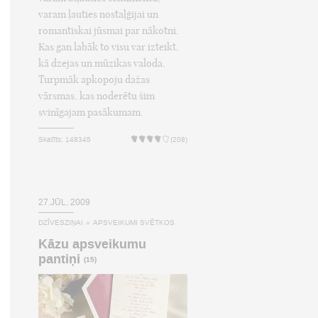
varam ļauties nostaļģijai un
romantiskai jūsmai par nākotni.
Kas gan labāk to visu var izteikt,
kā dzejas un mūzikas valoda.
Turpmāk apkopoju dažas
vārsmas, kas noderētu šim
svinīgajam pasākumam.
Skatīts: 148345
(208)
27.JŪL, 2009
DZĪVESZIŅAI
»
APSVEIKUMI SVĒTKOS
Kāzu apsveikumu
pantiņi
(15)