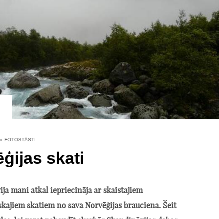
»
FOTOSTĀSTI
ģijas skati
ija mani atkal iepriecināja ar skaistajiem
skajiem skatiem no sava Norvēģijas brauciena. Šeit