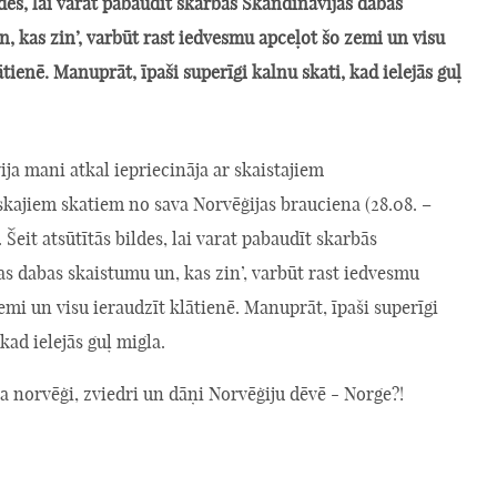
ldes, lai varat pabaudīt skarbās Skandināvijas dabas
, kas zin’, varbūt rast iedvesmu apceļot šo zemi un visu
ātienē. Manuprāt, īpaši superīgi kalnu skati, kad ielejās guļ
ija mani atkal iepriecināja ar skaistajiem
skajiem skatiem no sava Norvēģijas brauciena (28.08. –
. Šeit atsūtītās bildes, lai varat pabaudīt skarbās
s dabas skaistumu un, kas zin’, varbūt rast iedvesmu
emi un visu ieraudzīt klātienē. Manuprāt, īpaši superīgi
 kad ielejās guļ migla.
 ka norvēģi, zviedri un dāņi Norvēģiju dēvē - Norge?!