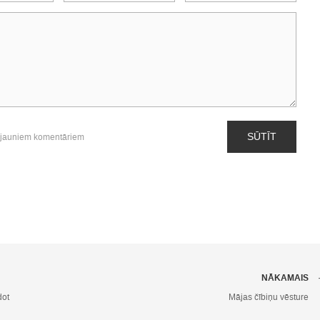
SŪTĪT
 jauniem komentāriem
NĀKAMAIS
dot
Mājas čībiņu vēsture