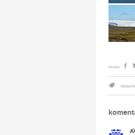
DALIES:
ceļojum
koment
JŪ