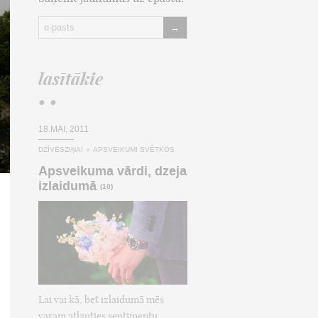
→
lasītākie
• •
18.MAI, 2011
DZĪVESZIŅAI
»
APSVEIKUMI SVĒTKOS
Apsveikuma vārdi, dzeja
izlaidumā
(10)
Lai vai kā, bet izlaidumā mēs
varam atļauties sentimentu,