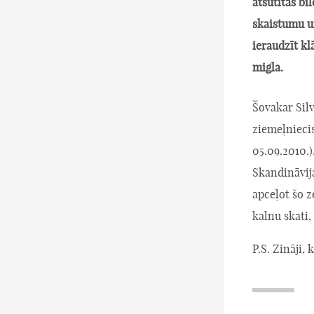
atsūtītās bi
skaistumu un
ieraudzīt kl
migla.
Šovakar Silv
ziemeļnieci
05.09.2010.)
Skandināvija
apceļot šo z
kalnu skati,
P.S. Zināji,