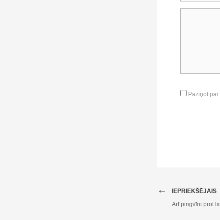
Paziņot par
←
IEPRIEKŠĒJAIS
Arī pingvīni prot li