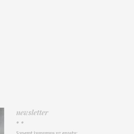
newsletter
• •
Saņemt jaunumus uz epastu: