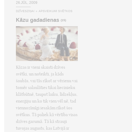
26.JŪL, 2009
DZĪVESZIŅAI
»
APSVEIKUMI SVĒTKOS
Kāzu gadadienas
(15)
Kāzas ir vieni skaisti dzīves
svētki, un noteikti, ja kāds
šaubās, vai tās rīkot ar vērienu vai
tomēr salaulāties tikai liecinieku
klātbūtnē, taupot laiku, līdzekļus,
enerģiju un ko tik vien vēl nē, tad
viennozīmīgi iesakām rīkot šos
svētkus. Tā paliek kā vērtība visas
dzīves garumā. Tā kā strauji
tuvojas augusts, kas Latvijā ir