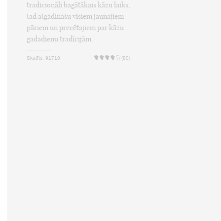
tradicionāli bagātākais kāzu laiks,
tad atgādināšu visiem jaunajiem
pāriem un precētajiem par kāzu
gadadienu tradīcijām.
Skatīts: 91718
(80)