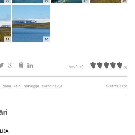
25
26
27
28
29
30
NOVĒRTĒ:
(
9
)
,
,
,
,
s
daba
kalni
norvēģija
skandināvija
SKATĪTS: 1850
āri
LIJA