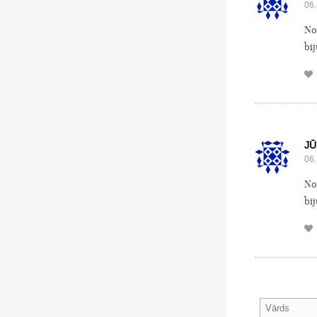
06.
No
bij
JŪ
06.
No
bij