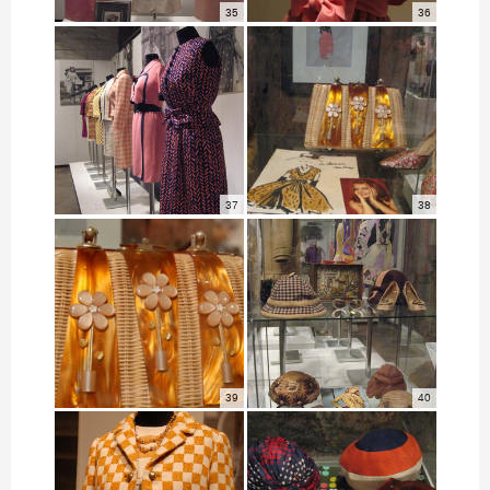
35
36
37
38
39
40