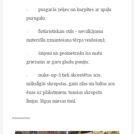
· pusgarās zeķes un kurpītes ar apaļu
purngalu;
· futūristiskais stils - nevalkājamu
materiālu izmantošana tērpa veidošanā;
· šinjoni un ģeometrisks īss matu
griezums ar garu gludu poniju;
· make-up-ā tiek akcentētas acis,
mākslīgās skropstas, gaiši zilas un baltas acu
ēnas uz plakstiņiem, tumšas skropstu
līnijas, lūpas miesas tonī.