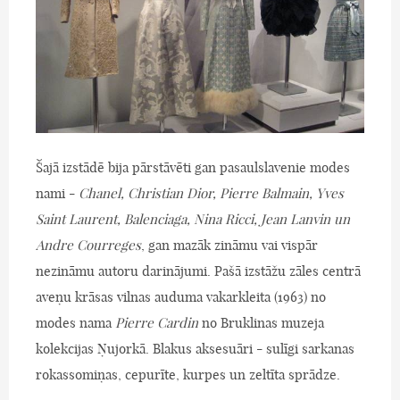
Šajā izstādē bija pārstāvēti gan pasaulslavenie modes
nami -
Chanel, Christian Dior, Pierre Balmain, Yves
Saint Laurent, Balenciaga, Nina Ricci, Jean Lanvin un
Andre Courreges
, gan mazāk zināmu vai vispār
nezināmu autoru darinājumi. Pašā izstāžu zāles centrā
aveņu krāsas vilnas auduma vakarkleita (1963) no
modes nama
Pierre Cardin
no Bruklinas muzeja
kolekcijas Ņujorkā. Blakus aksesuāri - sulīgi sarkanas
rokassomiņas, cepurīte, kurpes un zeltīta sprādze.