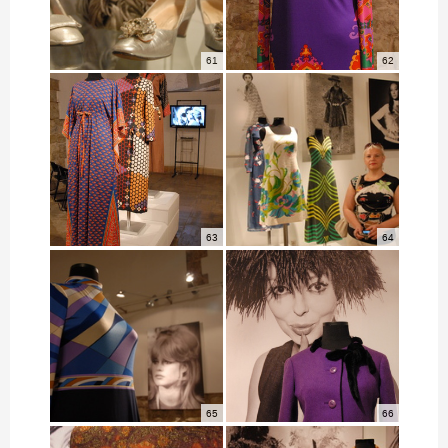
61
62
63
64
65
66