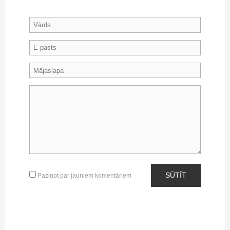
SŪTĪT
Paziņot par jauniem komentāriem