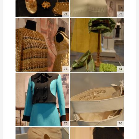
71
72
73
74
75
76