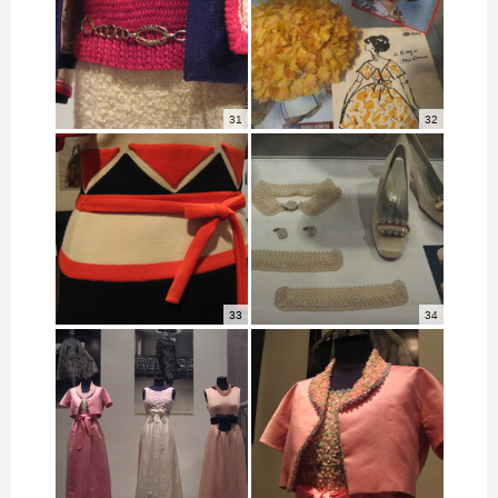
31
32
33
34