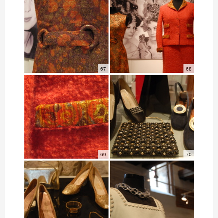
67
68
69
70