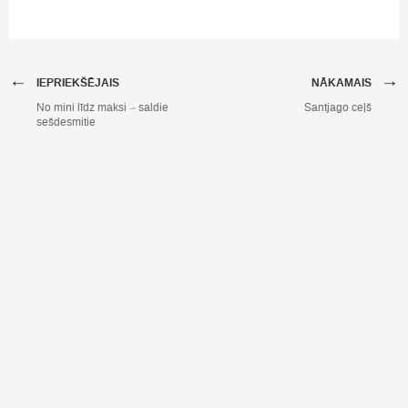
←
→
IEPRIEKŠĒJAIS
NĀKAMAIS
No mini līdz maksi – saldie
Santjago ceļš
sešdesmitie