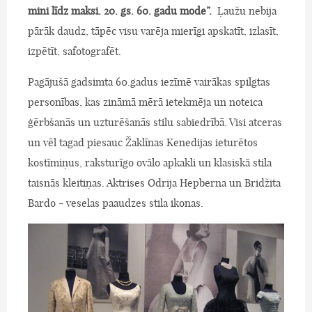
mini līdz maksi. 20. gs. 60. gadu mode”.
Ļaužu nebija
pārāk daudz, tāpēc visu varēja mierīgi apskatīt, izlasīt,
izpētīt, safotografēt.
Pagājušā gadsimta 60.gadus iezīmē vairākas spilgtas
personības, kas zināmā mērā ietekmēja un noteica
ģērbšanās un uzturēšanās stilu sabiedrībā. Visi atceras
un vēl tagad piesauc Žaklīnas Kenedijas ieturētos
kostīmiņus, raksturīgo ovālo apkakli un klasiskā stila
taisnās kleitiņas. Aktrises Odrija Hepberna un Bridžita
Bardo - veselas paaudzes stila ikonas.