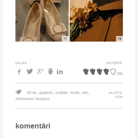
77
78
DALIES:
NOVĒRTĒ:
(
22
)
,
,
,
,
,
60-tie
apģērbs
izstāde
mode
stils
SKATĪTS:
3236
Aleksandrs Vasiļjevs
komentāri