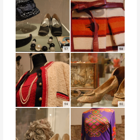
57
58
59
60