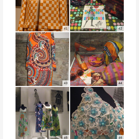
41
42
43
44
45
46