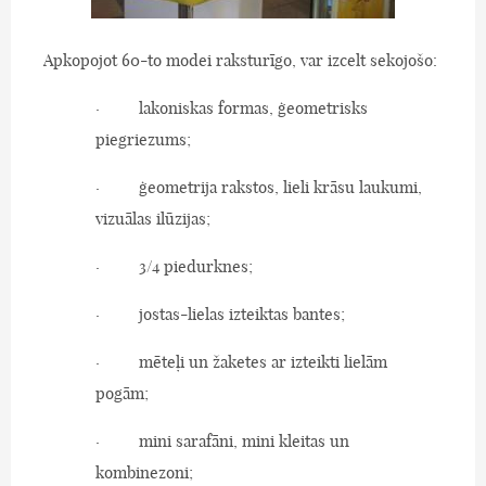
Apkopojot 60-to modei raksturīgo, var izcelt sekojošo:
· lakoniskas formas, ģeometrisks
piegriezums;
· ģeometrija rakstos, lieli krāsu laukumi,
vizuālas ilūzijas;
· 3/4 piedurknes;
· jostas-lielas izteiktas bantes;
· mēteļi un žaketes ar izteikti lielām
pogām;
· mini sarafāni, mini kleitas un
kombinezoni;