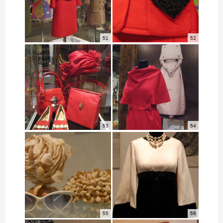
51
52
53
54
55
56