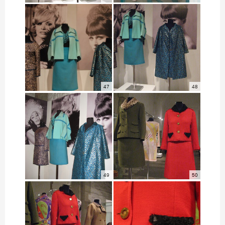
47
48
49
50