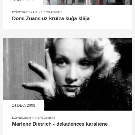
DZĪVESPRIEKAM
»
UZ SKATUVES
Dons Žuans uz kruīza kuģa klāja
14.DEC, 2008
DZĪVESZIŅAI
»
PERSONĪBAS
Marlene Dietrich - dekadences karaliene