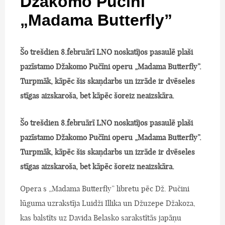
Džakomo Pučīni
„Madama Butterfly”
Šo trešdien 8.februārī LNO noskatījos pasaulē plaši
pazīstamo Džakomo Pučīni operu „Madama Butterfly”.
Turpmāk, kāpēc šis skaņdarbs un izrāde ir dvēseles
stīgas aizskaroša, bet kāpēc šoreiz neaizskāra.
Šo trešdien 8.februārī LNO noskatījos pasaulē plaši
pazīstamo Džakomo Pučīni operu „Madama Butterfly”.
Turpmāk, kāpēc šis skaņdarbs un izrāde ir dvēseles
stīgas aizskaroša, bet kāpēc šoreiz neaizskāra.
Opera s „Madama Butterfly” libretu pēc Dž. Pučini
lūguma uzrakstīja Luidži Illika un Džuzepe Džakoza,
kas balstīts uz Davida Belasko sarakstītās japāņu