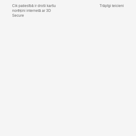
Cik patiesībā ir droši karšu
Trāpīgi teicieni
norēķini internetā ar 3D
Secure