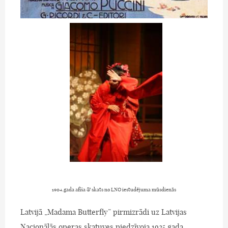
1904.gada afiša & skats no LNO iestudējuma mūsdienās
Latvijā „Madama Butterfly” pirmizrādi uz Latvijas
Nacionālās operas skatuves piedzīvoja 1925.gada