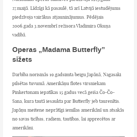
27.maijā. Līdzīgi kā pasaulē, tā arī Latvijā iestudējums
piedzīvoja vairākus atjauninājumus. Pēdējais
2006.gada 3.novembrī režisora Vladimira Okuņa
vadībā.
Operas „Madama Butterfly”
sižets
Darbība norisinās 19.gadsimta beigu Japānā, Nagasaki
pilsētas tuvumā. Amerikāņu flotes virsniekam
Pinkertonam iepatīkas 15 gadus vecā geiša Čo-Čo-
Sana, kura tautā iesaukta par Butterfly jeb taurenītis.
Japāņu meitene neprātīgi iemīlas amerikānī un atsakās
no savas ticības, radiem, tautības, lai apprecētos ar
amerikāni.