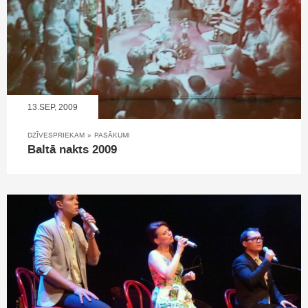
13.SEP, 2009
DZĪVESPRIEKAM
»
PASĀKUMI
Baltā nakts 2009