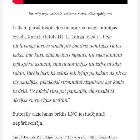
Butterfly ārija „Un bel di, vedremo” Maria Callas izpildījumā
Laikam pārāk inspirējos no operas programmiņas
ievada, kurā ievietots Dž. L. Longa teksts: „
Viņa
pietuvināja ieroča smaili pie gandrīz nejūtīgās vietas
kaklā, par kuru zina ikviens japānis, un sāka lēnītēm
tajā spiest asmeni, viņa nenoturējās un izdvesa sīku
vaidu. Varēja just, kā asinis tek lejup pa kaklu: uz pleca
tās sadalījās, platākajai straumītei aizplūstot gar kakla
bedrīti. Uz mirkli viņa pat pamanīja, cik smalki tā
aizvijas starp viņas krūtīm.
”
Butterfly aiziešanas brīdis LNO iestudējumā
nepārliecināja.
Izmantotie materiāli: wikipedia.org; attēli - opera.lv; 4u2find.blogspot.com.