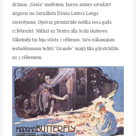
drāmas „Geiša” motīviem, kurus autors savukārt
aizguvis no žurnālista Džona Lutera Longa
sacerējuma. Operas pirmizrāde notika 1904.gada
17.februārī Milānā uz Teatro alla Scala skatuves.
Sākotnēji tas bija stāsts 2 cēlienos, taču nākamajam
iestudējumam teātrī “Grande” maijā tika pārstrādāts
uz 3 cēlieniem.