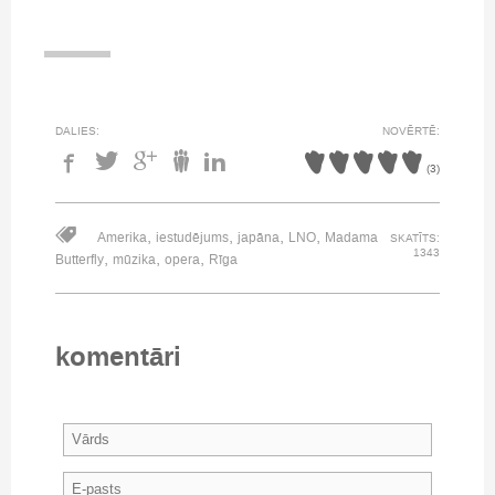
DALIES:
NOVĒRTĒ:
(
3
)
,
,
,
,
Amerika
iestudējums
japāna
LNO
Madama
SKATĪTS:
1343
,
,
,
Butterfly
mūzika
opera
Rīga
komentāri