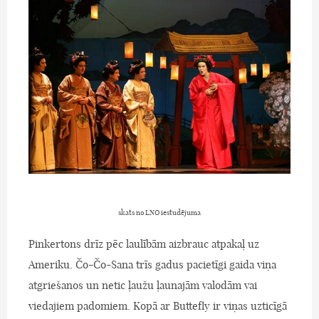
skats no LNO iestudējuma
Pinkertons drīz pēc laulībām aizbrauc atpakaļ uz
Ameriku. Čo-Čo-Sana trīs gadus pacietīgi gaida viņa
atgriešanos un netic ļaužu ļaunajām valodām vai
viedajiem padomiem. Kopā ar Buttefly ir viņas uzticīgā