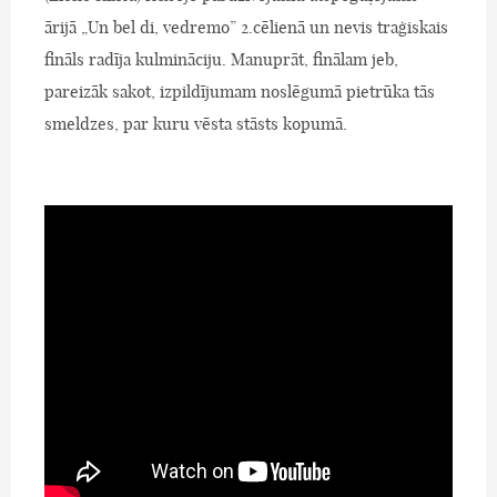
ārijā „Un bel di, vedremo” 2.cēlienā un nevis traģiskais
fināls radīja kulmināciju. Manuprāt, finālam jeb,
pareizāk sakot, izpildījumam noslēgumā pietrūka tās
smeldzes, par kuru vēsta stāsts kopumā.