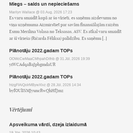
Miegs – salds un nepieciešams
Marilyn Wallace
@ 03.Aug, 2026 17:23
Es varu smaidīt kopā ar šo vīrieti, es saņēmu aizdevumu no
viņa uzņēmuma Aizmirstiet par savām finansiālajām raizēm
Esmu Merilina Volasa no Teksasas, ASV. Es atkal varu smaidīt
ar šī vīrieša (Ričarda Fēliksa) palīdzību. Es saņēmu [..]
Plānotāju 2022.gadam TOPs
OOWcCwMaaCMhpahDifnb
@ 31.Jūl, 2026 19:39
yiWCAdqaBaJpbgmdaUR
Plānotāju 2022.gadam TOPs
htzgFIAiQoIrMBywXlvz
@ 28.Jūl, 2026 14:34
byfOUlISMJyuncRwQhHfJmz
Vērtējumi
Apsveikuma vārdi, dzeja izlaidumā
19.Jūn, 2026 10:43