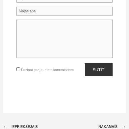
SŪTĪT
Paziņot par jauniem komentāriem
←
→
IEPRIEKŠĒJAIS
NĀKAMAIS