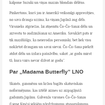
kalpone Suzuki un viņas mazais blondais dēlēns.
Pinkertons, kurš jau ir Amerikā veiksmīgi apprecējies,
no sava drauga uzzina, ka viņam Japānā aug dēls.
Virsnieks atgriežas, lai atņemtu Čo-Čo-Sanai dēlu un
aizvestu to audzināšanai uz Ameriku. Savukārt pats ir
tik mazdūšīgs, ka neierodas personiski, bet liek visu
nokārtot draugam un savai sievai. Čo-Čo-Sana piekrīt
atdot dēlu un izdara pašnāvību, sakot „ar godu mirst
tā, kura vairs nevar dzīvot ar godu”.
Par „Madama Butterfly” LNO
Skaists, gaismēnu un krāsu bagāts skatuviskais
noformējums, kas iztēlē aiznes uz aizpagājušā
gadsimta Japānu. Galvenās varones Čo-Čo-Sanas
(Liene Kinča) iekšējo pārdzīvojumu atspoguļojums