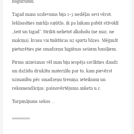
nogurumu.
Tagad mans uzdevums bija 2-3 nedēļas sevi vērot.
Ieklausīties mirkļa sajūtās, ik pa laikam pabūt stāvoklī
„šeit un tagad”. Strikti nelietot alkoholu (ne maz, ne
malciņa), kvasu vai tinktūras uz spirta bāzes. Mēģināt
pieturēties pie smadzeņu higiēnas sešiem baušļiem.
Pirms aiziešanas vēl man bija iespēja savākties daudz
un dažādu drukātu materiālu par to, kam pievērst
uzmanību pēc smadzeņu treniņa; ieteikumi un
rekomendācijas; pašnovērtējuma anketa u.c.
Turpinājums sekos ...