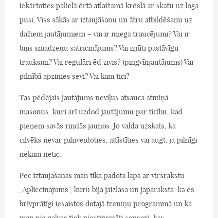
iekārtoties palielā ērtā atlaižamā krēslā ar skatu uz loga
pusi. Viss sākās ar iztaujāšanu un ātru atbildēšanu uz
dažiem jautājumiem – vai ir miega traucējumi? Vai ir
bijis smadzeņu satricinājums? Vai izjūti pastāvīgu
trauksmi? Vai regulāri ēd zivis? (pingvīnjautājums) Vai
pilnībā apzinies sevi? Vai kam tici?
Tas pēdējais jautājums neviļus atsauca atmiņā
masonus, kuri arī uzdod jautājumu par ticību, kad
pieņem savās rindās jaunos. Jo valda uzskats, ka
cilvēks nevar pilnveidoties, attīstīties vai augt, ja pilnīgi
nekam netic.
Pēc iztaujāšanas man tika padota lapa ar virsrakstu
„Apliecinājums”, kuru bija jāizlasa un jāparaksta, ka es
brīvprātīgi iesaistos dotajā treniņu programmā un ka
man pie galvas tiek piestiprināti sensori, kas