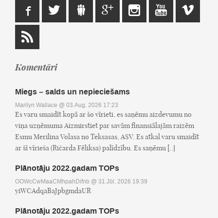
Komentāri
Miegs – salds un nepieciešams
Marilyn Wallace
@ 03.Aug, 2026 17:23
Es varu smaidīt kopā ar šo vīrieti, es saņēmu aizdevumu no
viņa uzņēmuma Aizmirstiet par savām finansiālajām raizēm
Esmu Merilina Volasa no Teksasas, ASV. Es atkal varu smaidīt
ar šī vīrieša (Ričarda Fēliksa) palīdzību. Es saņēmu [..]
Plānotāju 2022.gadam TOPs
OOWcCwMaaCMhpahDifnb
@ 31.Jūl, 2026 19:39
yiWCAdqaBaJpbgmdaUR
Plānotāju 2022.gadam TOPs