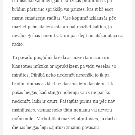
ritmiskāku vai mierīgāku. Mūzikas plūdumu ik pa
brīdim pārtrauc sprakšķi vai pauzes, kas it kā esot
manu smadzeņu radītas. Viss kopumā izklausās pēc
mazliet pabojāta ieraksta un pat mazliet kaitina, jo
neviļus gribas izņemt CD un pārslēgt no atskaņotāja uz
radio.
Tā pavadu pusguļus krēslā ar aizvērtām acīm un
klausoties mūziku ar sprakšķiem pa vidu veselas 30
minūtes. Pilnībā neko nedomāt nesanāk, jo ik pa
brīdim domas aizklīst uz darāmajiem darbiem. Tik
pašās beigās, kad stingri nolemju vairs ne par ko
nedomāt, laiks ir cauri. Pašsajūta pirms un pēc nav
mainījusies, vismaz neko tādu nemanu vai nevaru
noformulēt. Varbūt tikai mazliet atpūtusies, jo darba
dienas beigās biju sajutusi zināmu pavasara