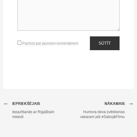
SŪTĪT
Paziņot par jauniem komentāriem
←
→
IEPRIEKŠĒJAIS
NĀKAMAIS
Iepazīšanās ar RigaBrain
Humora deva svētdienas
metodi
vakaram jeb #SabojāFilmu