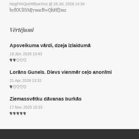
htzgFIAiQoIrMBywXlvz
@ 28.Jūl, 2026 14:34
byfOUlISMJyuncRwQhHfJmz
Vērtējumi
Apsveikuma vārdi, dzeja izlaidumā
19.Jūn, 2026 10:43
Lorāns Gunels. Dievs vienmēr ceļo anonīmi
21.Apr, 2026 13:32
Ziemassvētku dāvanas burkās
17.Nov, 2025 10:33