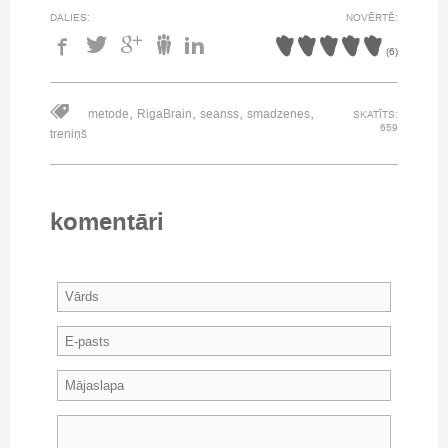
DALIES:
NOVĒRTĒ:
(
6
)
,
,
,
,
metode
RigaBrain
seanss
smadzenes
SKATĪTS:
659
treniņš
komentāri