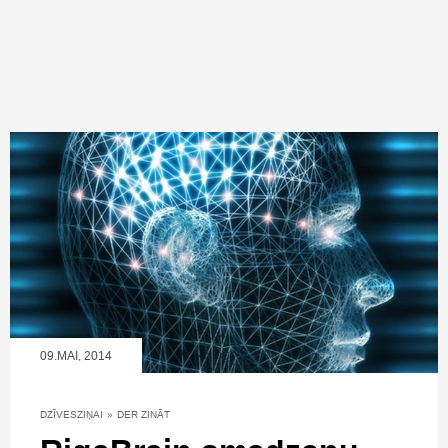
09.MAI, 2014
DZĪVESZIŅAI
»
DER ZINĀT