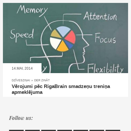
14.MAI, 2014
DZĪVESZIŅAI
»
DER ZINĀT
Vērojumi pēc RigaBrain smadzeņu treniņa
apmeklējuma
Follow us: