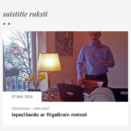
saistītie raksti
• •
07.MAI, 2014
DZĪVESZIŅAI
»
DER ZINĀT
Iepazīšanās ar RigaBrain metodi