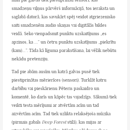
smadzeņu viļņus pārvērš informācijā, tos ieraksta un
saglabā datorā, kas savukārt spēj veidot atgriezenisko
saiti smadzenēm audio skaņas vai digitālās bildes
veidā. Seko vienpadsmit punktu uzskaitījums „es
apzinos, ka …” un četru punktu uzskatījums „piekrītu
(kam)...”. Tāda kā līguma parakstīšana, lai vēlāk nebūtu
nekādu pretenziju.
Tad pie abām ausīm un katrā galvas pusē tiek
piestiprinātas mērierīces (sensori). Turklāt katru
darbību vai pieskārienu Pēteris paskaidro un
komentē, ko darīs un kāpēc tas vajadzīgs. Sākumā tiek
veikti testa mērījumi ar atvērtām acīm un tad
aizvērtām acīm. Tad tiek uzlikta relaksējoša mūzika
(pirmais gabals
Deep Forest
stilā), kas mijas ar