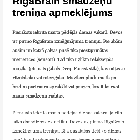
RigaBrain smadzeņu
treniņa apmeklējums
Pieraksts iekrita marta pēdējās dienas vakarā. Devos
uz pirmo RigaBrain izmēģinājuma treniņu. Pie abām
ausīm un katrā galvas pusē tika piestiprinātas
mērierīces (sensori). Tad tika uzlikta relaksējoša
mūzika (pirmais gabals Deep Forest stilā), kas mijās ar
ritmiskāku vai mierīgāku. Mūzikas plūdumu ik pa
brīdim pārtrauca sprakšķi vai pauzes, kas it kā esot
manu smadzeņu radītas.
Pieraksts iekrita marta pēdējās dienas vakarā, jo citā
laikā darbdienās es netiku. Devos uz pirmo RigaBrain
izmēģinājuma treniņu. Bija pagājušas tieši 30 dienas,
kopš biju te pirmoreiz uz iepazīšanās pēcpusdienu.