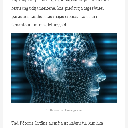
Mani sagaidīja meitene, kas piedāvāja atģērbties,
pārauties tamborētās mājas čībiņās, ko es arī
izmantoju, un mazliet uzgaidīt.
Attēls no www.theverge.com
Tad Pēteris Urtāns aicināja uz kabinetu, kur lika