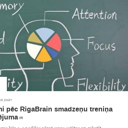
ER ZINĀT
i pēc RigaBrain smadzeņu treniņa
ējuma
(4)