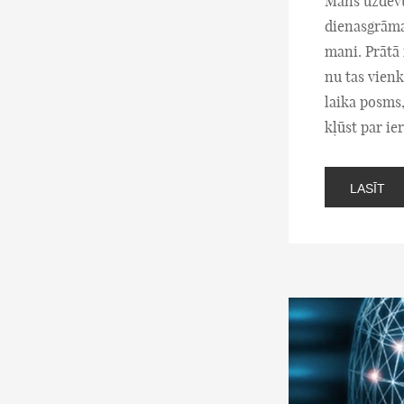
Mans uzdevum
dienasgrāmat
mani. Prātā 
nu tas vienk
laika posms,
kļūst par i
LASĪT