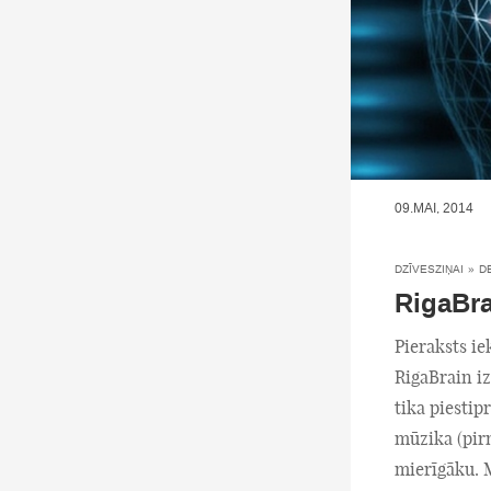
09.MAI, 2014
DZĪVESZIŅAI
»
D
RigaBr
Pieraksts ie
RigaBrain i
tika piestip
mūzika (pirm
mierīgāku. 