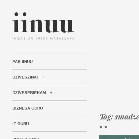
PAR IINUU
DZĪVESZIŅAI
DZĪVESPRIEKAM
BIZNESA GURU
Tag: smadz
IT GURU
• •