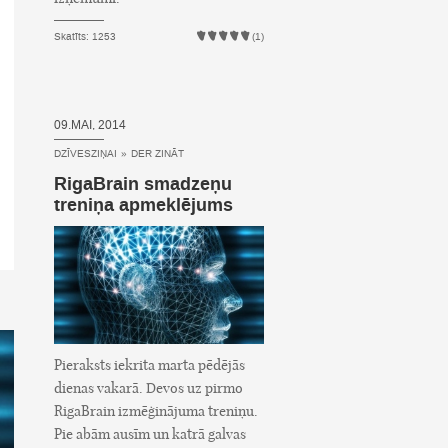
Skatīts: 1253
(1)
09.MAI, 2014
DZĪVESZIŅAI
»
DER ZINĀT
RigaBrain smadzeņu
treniņa apmeklējums
Pieraksts iekrita marta pēdējās
dienas vakarā. Devos uz pirmo
RigaBrain izmēģinājuma treniņu.
Pie abām ausīm un katrā galvas