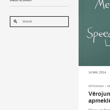
IINUU IESAKA
14.MAI, 2014
DZĪVESZIŅAI
»
D
Vērojum
apmekl