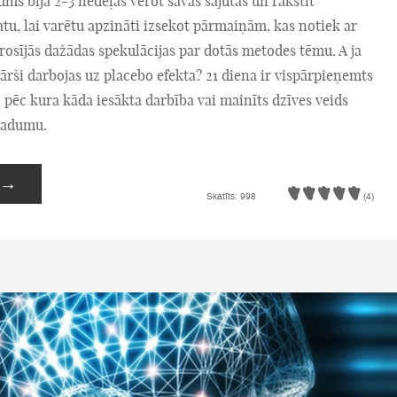
s bija 2-3 nedēļas vērot savas sajūtas un rakstīt
u, lai varētu apzināti izsekot pārmaiņām, kas notiek ar
rosījās dažādas spekulācijas par dotās metodes tēmu. A ja
ārši darbojas uz placebo efekta? 21 diena ir vispārpieņemts
 pēc kura kāda iesākta darbība vai mainīts dzīves veids
eradumu.
→
Skatīts: 998
(4)