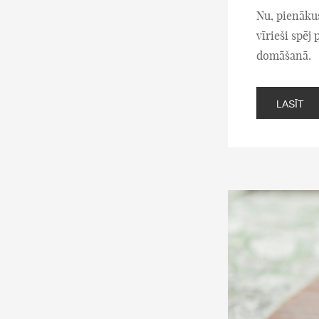
Nu, pienākus
vīrieši spēj
domāšanā.
LASĪT