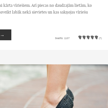
i kārta vīriešiem. Arī piecas no daudzajām lietām, ko
 paveikt labāk nekā sievietes un kas sakņojas vīriešu
→
Skatīts: 1107
(7)