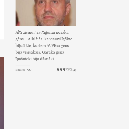
Altruismu / savtīgumu nosaka
gēns... Atklājās, ka vissavtīgākie
bijuši tie, kuriem AVPR1a gēns
bija visīsākais. Garāka gēna
īpašnieki bija dāsnāki.
Skatīts: 727
(4)