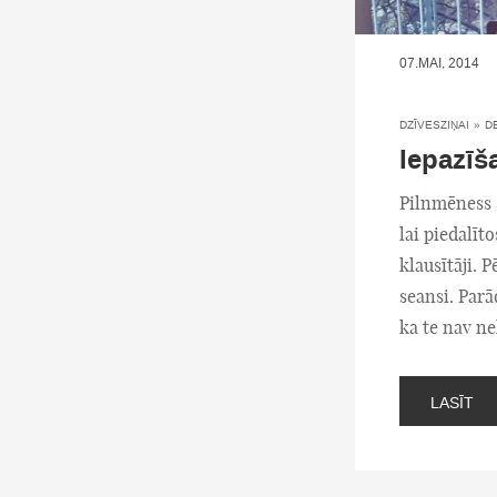
07.MAI, 2014
DZĪVESZIŅAI
»
D
Iepazīš
Pilnmēness s
lai piedalīt
klausītāji. 
seansi. Parā
ka te nav ne
LASĪT