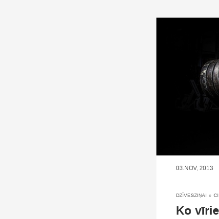
03.NOV, 2013
DZĪVESZIŅAI
»
C
Ko vīri