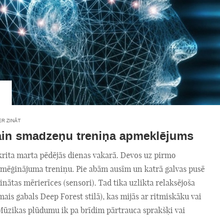
ER ZINĀT
ain smadzeņu treniņa apmeklējums
krita marta pēdējās dienas vakarā. Devos uz pirmo
zmēģinājuma treniņu. Pie abām ausīm un katrā galvas pusē
rinātas mērierīces (sensori). Tad tika uzlikta relaksējoša
ais gabals Deep Forest stilā), kas mijās ar ritmiskāku vai
Mūzikas plūdumu ik pa brīdim pārtrauca sprakšķi vai