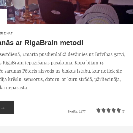
ER ZINĀT
anās ar RigaBrain metodi
estdienā, 1.marta pusdienlaikā devāmies uz Brīvības gatvi,
os RigaBrain iepazīšanās pasākumā. Kopā bijām 14
Pēc sarunas Pēteris aizveda uz blakus istabu, kur notiek šie
dīja krēslu, sensorus, datoru, ar kuru strādā, pārliecināja,
kā neparasta.
→
Skatīts: 1177
(9)