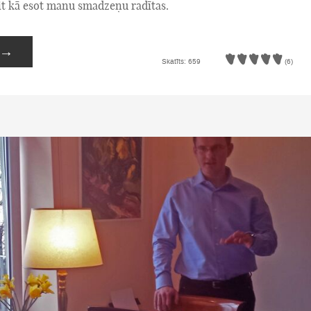
 it kā esot manu smadzeņu radītas.
→
Skatīts: 659
(6)