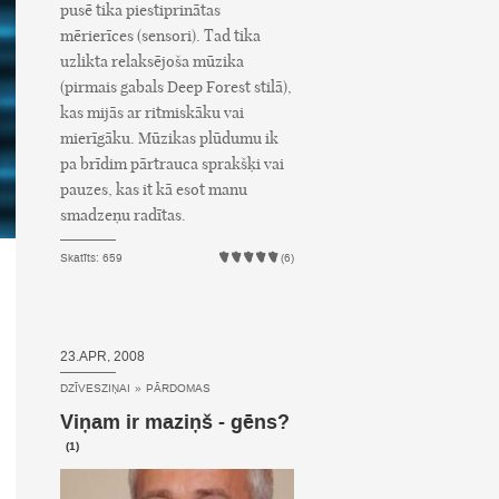
pusē tika piestiprinātas
mērierīces (sensori). Tad tika
uzlikta relaksējoša mūzika
(pirmais gabals Deep Forest stilā),
kas mijās ar ritmiskāku vai
mierīgāku. Mūzikas plūdumu ik
pa brīdim pārtrauca sprakšķi vai
pauzes, kas it kā esot manu
smadzeņu radītas.
Skatīts: 659
(6)
23.APR, 2008
DZĪVESZIŅAI
»
PĀRDOMAS
Viņam ir maziņš - gēns?
(1)