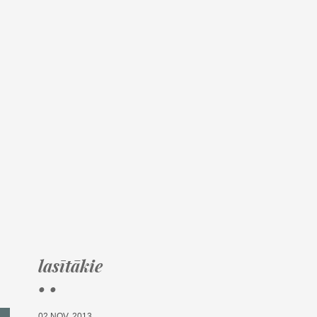
lasītākie
• •
02.NOV, 2013