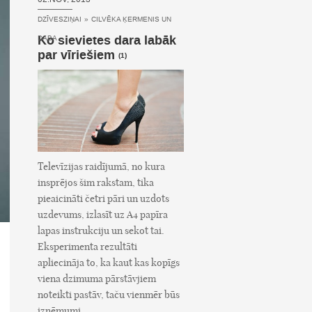
DZĪVESZIŅAI
»
CILVĒKA ĶERMENIS UN
Ko sievietes dara labāk
DABA
par vīriešiem
(1)
Televīzijas raidījumā, no kura
insprējos šim rakstam, tika
pieaicināti četri pāri un uzdots
uzdevums, izlasīt uz A4 papīra
lapas instrukciju un sekot tai.
Eksperimenta rezultāti
apliecināja to, ka kaut kas kopīgs
viena dzimuma pārstāvjiem
noteikti pastāv, taču vienmēr būs
izņēmumi.