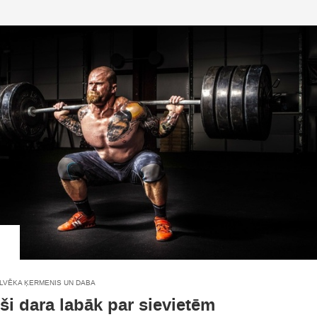
ILVĒKA ĶERMENIS UN DABA
eši dara labāk par sievietēm