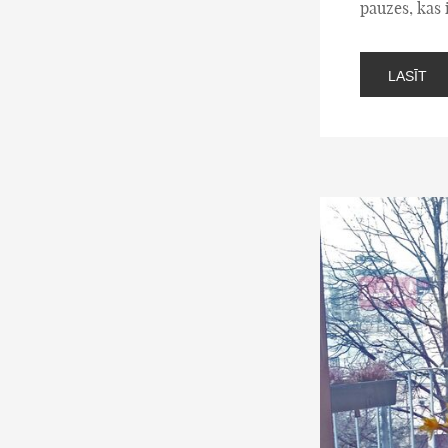
pauzes, kas
LASĪT