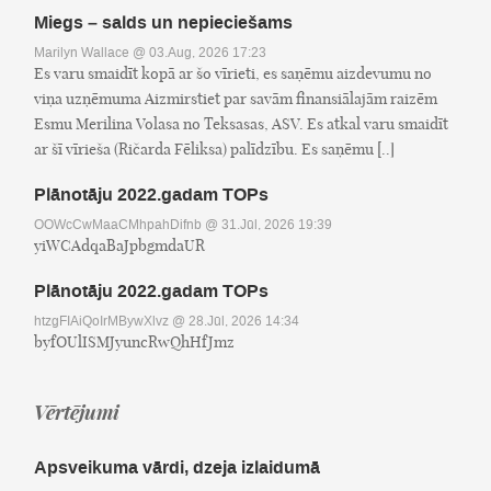
Miegs – salds un nepieciešams
Marilyn Wallace
@ 03.Aug, 2026 17:23
Es varu smaidīt kopā ar šo vīrieti, es saņēmu aizdevumu no
viņa uzņēmuma Aizmirstiet par savām finansiālajām raizēm
Esmu Merilina Volasa no Teksasas, ASV. Es atkal varu smaidīt
ar šī vīrieša (Ričarda Fēliksa) palīdzību. Es saņēmu [..]
Plānotāju 2022.gadam TOPs
OOWcCwMaaCMhpahDifnb
@ 31.Jūl, 2026 19:39
yiWCAdqaBaJpbgmdaUR
Plānotāju 2022.gadam TOPs
htzgFIAiQoIrMBywXlvz
@ 28.Jūl, 2026 14:34
byfOUlISMJyuncRwQhHfJmz
Vērtējumi
Apsveikuma vārdi, dzeja izlaidumā