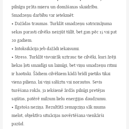
pilnīgu prāta mieru un domāšanas skaidrību.
Smadzeņu darbību var ietekmēt:
• Dažādas traumas. Turklāt smadzeņu satricinājuma
sekas parasti cilvēks neizjūt tūlīt, bet gan pēc 15 vai pat
20 gadiem.
• Intoksikācija jeb dažādi iekaisumi.
• Stress. Turklāt visvairāk uztrauc tie cilvēki, kuri ārēji
liekas ļoti smaidīgi un laimīgi, bet viņu smadzeņu ritmi
ir haotiski. Šādiem cilvēkiem kādā brīdī pietiks tikai
viena piliena, lai viņi salūztu vai norautos. Sevis
turēšana rokās, ja iekšienē ārdās pilnīgi pretējas
sajūtas, patērē milzum lielu enerģijas daudzumu.
• Ilgstoša neziņa. Rezultātā zemapziņa sāk mums
melot, objektīva situācijas novērtēšana vienkārši
pazūd.