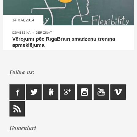
14.MAI, 2014
DZĪVESZIŅAI
»
DER ZINĀT
Vērojumi pēc RigaBrain smadzeņu treniņa
apmeklējuma
Follow us:
Komentāri