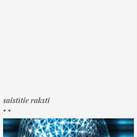
saistītie raksti
• •