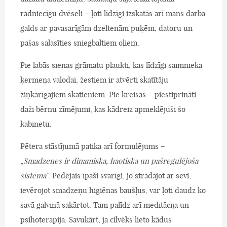
radniecīgu dvēseli – ļoti līdzīgi izskatās arī mans darba
galds ar pavasarīgām dzeltenām puķēm, datoru un
pašas salasīties sniegbaltiem oļiem.
Pie labās sienas grāmatu plaukti, kas līdzīgi saimnieka
ķermeņa valodai, žestiem ir atvērti skatītāju
ziņkārīgajiem skatieniem. Pie kreisās – piestiprināti
daži bērnu zīmējumi, kas kādreiz apmeklējuši šo
kabinetu.
Pētera stāstījumā patika arī formulējums –
„
Smadzenes ir dinamiska, haotiska un pašregulējoša
sistēma
”. Pēdējais īpaši svarīgi, jo strādājot ar sevi,
ievērojot smadzeņu higiēnas baušļus, var ļoti daudz ko
savā galviņā sakārtot. Tam palīdz arī meditācija un
psihoterapija. Savukārt, ja cilvēks lieto kādus