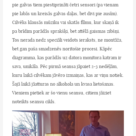
pie galvas tiem piestiprināti četri sensori (pa vienam
pie labās un kreisās galvas daļas, bet divi pie ausīm).
Cilvēks klausās mūziku vai skatās filmu, kur skaņā ik
pa brīdim parādās sprakšķi, bet attēlā gaismas zibšņi.
Tos nerada nedz speciāli veidots ieraksts, ne montāža,
bet gan paša smadzenēs noritošie procesi. Kāpēc
diagramma, kas parādās uz datora monitora katram ir
sava, unikāla. Pēc pirmā seansa jāpaiet 2-3 nedēļām,
kuru laikā cilvēkam jāvēro izmaiņas, kas ar viņu notiek.
Šajā laikā jāatturas no alkohola un kvasa lietošanas.
Vieniem pietiek ar šo vienu seansu, citiem jāiziet
noteikts seansu cikls.