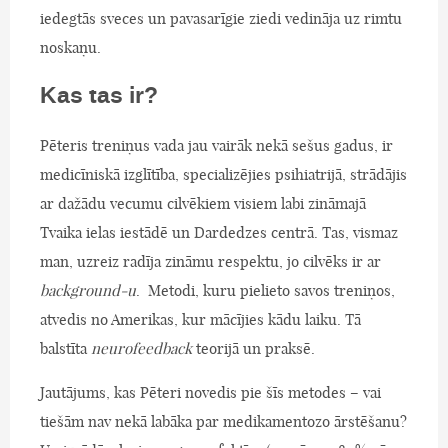
iedegtās sveces un pavasarīgie ziedi vedināja uz rimtu
noskaņu.
Kas tas ir?
Pēteris treniņus vada jau vairāk nekā sešus gadus, ir
medicīniskā izglītība, specializējies psihiatrijā, strādājis
ar dažādu vecumu cilvēkiem visiem labi zināmajā
Tvaika ielas iestādē un Dardedzes centrā. Tas, vismaz
man, uzreiz radīja zināmu respektu, jo cilvēks ir ar
background-u
. Metodi, kuru pielieto savos treniņos,
atvedis no Amerikas, kur mācījies kādu laiku. Tā
balstīta
neurofeedback
teorijā un praksē.
Jautājums, kas Pēteri novedis pie šīs metodes – vai
tiešām nav nekā labāka par medikamentozo ārstēšanu?