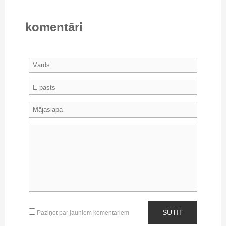
komentāri
SŪTĪT
Paziņot par jauniem komentāriem