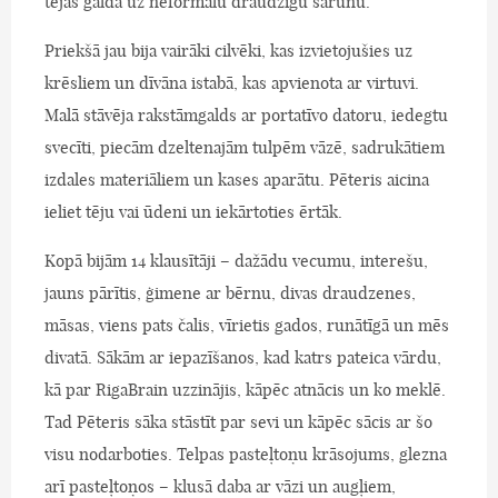
tējas galda uz neformālu draudzīgu sarunu.
Priekšā jau bija vairāki cilvēki, kas izvietojušies uz
krēsliem un dīvāna istabā, kas apvienota ar virtuvi.
Malā stāvēja rakstāmgalds ar portatīvo datoru, iedegtu
svecīti, piecām dzeltenajām tulpēm vāzē, sadrukātiem
izdales materiāliem un kases aparātu. Pēteris aicina
ieliet tēju vai ūdeni un iekārtoties ērtāk.
Kopā bijām 14 klausītāji – dažādu vecumu, interešu,
jauns pārītis, ģimene ar bērnu, divas draudzenes,
māsas, viens pats čalis, vīrietis gados, runātīgā un mēs
divatā. Sākām ar iepazīšanos, kad katrs pateica vārdu,
kā par RigaBrain uzzinājis, kāpēc atnācis un ko meklē.
Tad Pēteris sāka stāstīt par sevi un kāpēc sācis ar šo
visu nodarboties. Telpas pasteļtoņu krāsojums, glezna
arī pasteļtoņos – klusā daba ar vāzi un augļiem,