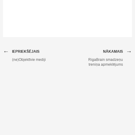
←
→
IEPRIEKŠĒJAIS
NĀKAMAIS
(ne)Objektīvie mediji
RigaBrain smadzeņu
treniņa apmeklējums