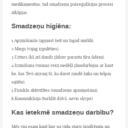
medikamentus, tad smadzeņu pašregulācijas procesi
atkāpjas.
Smadzeņu higiēna:
1.Apzināšanās (apjaust šeit un tagad mirkli).
2.Miegs (vajag izgulēties).
3.Uzturs (kā arī daudz jādzer parastu tīru ūdeni).
4.Izzināšana (vismaz reizi nedēļā jānodarbojas ar kaut
ko, kas Tevi aizrauj tā, ka darot zaudē laika un telpas
sajūtu).
5.Fiziskās aktivitātes (smadzeņu apasiņošana).
6.Komunikācija (turklāt dzīvā, nevis skype).
Kas ietekmē smadzeņu darbību?
Mēs visi esam kaut kur pa vidu starp šizofrēniju un