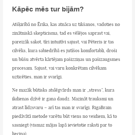
Kāpēc mēs tur bijām?
Atšķirībā no Ērika, kas atnāca uz tikšanos, vadoties no
zinātniskā skepticisma, tad es vēlējos saprast vai,
pareizāk sakot, tīri intuitīvi sajust, vai Pēteris ir tas
cilvēks, kura sabiedrībā es jutīšos komfortabli, droši
un būšu atvērta kārtējam pašizziņas un pašizaugsmes
procesam. Sajust, vai varu konkrētam cilvēkam
uzticēties, man ir svarīgi.
Ne mazāk būtisks atslēgvārds man ir „stress”, kura
ikdienas dzīvē ir gana daudz. Mazināt trauksmi un
atrast līdzsvaru – arī tas man ir svarīgi. RigaBrain
piedāvātā metode varētu būt viens no veidiem, kā to
sasniegt (vismaz mājas lapā ievietotie raksti par to
liecina).