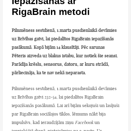
Iepazīšanās ar
RigaBrain metodi
Pilnmēness sestdienā, 1.marta pusdienlaikā devāmies
uz Brīvības gatvi, lai piedalītos RigaBrain iepazīšanās
pasākumā. Kopā bijām 14 klausītāji. Pēc sarunas
Pēteris aizveda uz blakus istabu, kur notiek šie seansi.
Parādīja krēslu, sensorus, datoru, ar kuru strādā,
pārliecināja, ka te nav nekā neparasta.
Pilnmēness sestdienā, 1.marta pusdienlaikā devāmies
uz Brīvības gatvi 232-54, lai piedalītos RigaBrain
iepazīšanās pasākumā. Lai arī bijām sekojuši un lasījuši
par RigaBrain sociālajos tīklos, lēmums nākt bija
impulsīvs, kad ieraudzījām ziņu
Facebook
un
iepriekšējā dienā pieteicāmies pa e-pastu. Uz