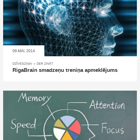
09.MAI, 2014
DZĪVESZIŅAI
»
DER ZINĀT
RigaBrain smadzeņu treniņa apmeklējums