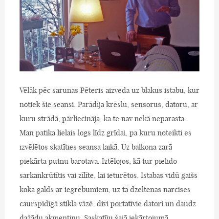
Vēlāk pēc sarunas Pēteris aizveda uz blakus istabu, kur
notiek šie seansi. Parādīja krēslu, sensorus, datoru, ar
kuru strādā, pārliecināja, ka te nav nekā neparasta.
Man patika lielais logs līdz grīdai, pa kuru noteikti es
izvēlētos skatīties seansa laikā. Uz balkona zarā
piekārta putnu barotava. Iztēlojos, kā tur pielido
sarkankrūtītis vai zīlīte, lai ieturētos. Istabas vidū gaišs
koka galds ar iegrebumiem, uz tā dzeltenas narcises
caurspīdīgā stikla vāzē, divi portatīvie datori un daudz
dažādu akmentiņu. Saskatīju šajā iekārtojumā