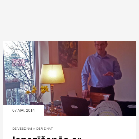
07.MAI, 2014
DZĪVESZIŅAI
»
DER ZINĀT