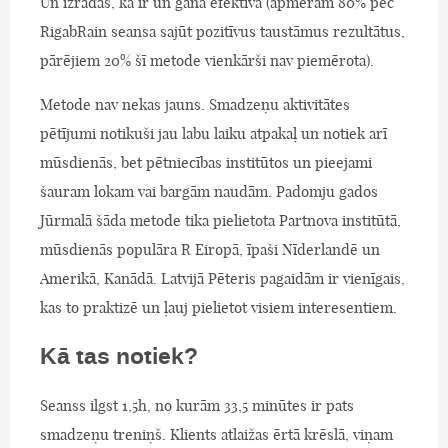
Un izrādās, ka ir un gana efektīva (apmēram 80% pēc
RigabRain seansa sajūt pozitīvus taustāmus rezultātus,
pārējiem 20% šī metode vienkārši nav piemērota).
Metode nav nekas jauns. Smadzeņu aktivitātes
pētījumi notikuši jau labu laiku atpakaļ un notiek arī
mūsdienās, bet pētniecības institūtos un pieejami
šauram lokam vai bargām naudām. Padomju gados
Jūrmalā šāda metode tika pielietota Partnova institūtā,
mūsdienās populāra R Eiropā, īpaši Nīderlandē un
Amerikā, Kanādā. Latvijā Pēteris pagaidām ir vienīgais,
kas to praktizē un ļauj pielietot visiem interesentiem.
Kā tas notiek?
Seanss ilgst 1,5h, no kurām 33,5 minūtes ir pats
smadzeņu treniņš. Klients atlaižas ērtā krēslā, viņam