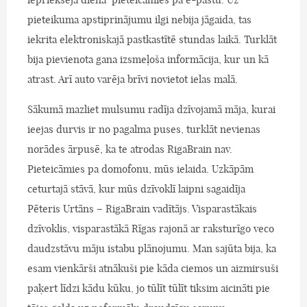
pieteikuma apstiprinājumu ilgi nebija jāgaida, tas
iekrita elektroniskajā pastkastītē stundas laikā. Turklāt
bija pievienota gana izsmeļoša informācija, kur un kā
atrast. Arī auto varēja brīvi novietot ielas malā.
Sākumā mazliet mulsumu radīja dzīvojamā māja, kurai
ieejas durvis ir no pagalma puses, turklāt nevienas
norādes ārpusē, ka te atrodas RigaBrain nav.
Pieteicāmies pa domofonu, mūs ielaida. Uzkāpām
ceturtajā stāvā, kur mūs dzīvoklī laipni sagaidīja
Pēteris Urtāns – RigaBrain vadītājs. Visparastākais
dzīvoklis, visparastākā Rīgas rajonā ar raksturīgo veco
daudzstāvu māju istabu plānojumu. Man sajūta bija, ka
esam vienkārši atnākuši pie kāda ciemos un aizmirsuši
paķert līdzi kādu kūku, jo tūlīt tūlīt tiksim aicināti pie