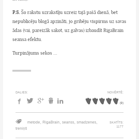
P.S.
Šo rakstu uzrakstīju uzreiz tajā pašā dienā, bet
nepublicēju blogā apzināti, jo gribēju vispirms uz savas
ādas (vai, pareizāk sakot, uz galvas) izbaudīt RigaBrain
seansa efektu.
Turpinājums sekos …
DALIES:
NOVĒRTĒ:
(
9
)
,
,
,
,
metode
RigaBrain
seanss
smadzenes
SKATĪTS:
1177
treniņš