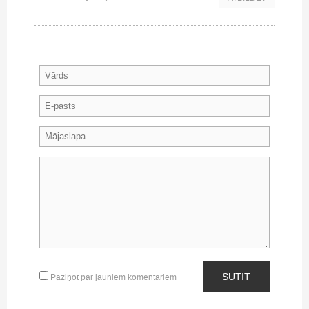
SŪTĪT
Paziņot par jauniem komentāriem