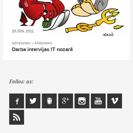
20.JŪN, 2011
DZĪVESZIŅAI
»
PĀRDOMAS
Darba intervijas IT nozarē
Follow us: