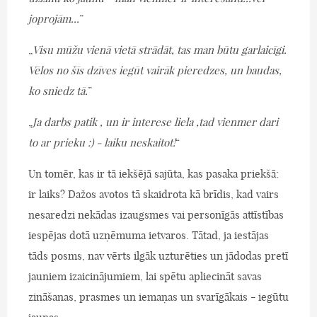
joprojām...
”
„
Visu mūžu vienā vietā strādāt, tas man būtu garlaicīgi.
Vēlos no šīs dzīves iegūt vairāk pieredzes, un baudas,
ko sniedz tā.
”
„
Ja darbs patik , un ir interese liela ,tad vienmer dari
to ar prieku :) - laiku neskaitot!
“
Un tomēr, kas ir tā iekšējā sajūta, kas pasaka priekšā:
ir laiks? Dažos avotos tā skaidrota kā brīdis, kad vairs
nesaredzi nekādas izaugsmes vai personīgās attīstības
iespējas dotā uzņēmuma ietvaros. Tātad, ja iestājas
tāds posms, nav vērts ilgāk uzturēties un jādodas pretī
jauniem izaicinājumiem, lai spētu apliecināt savas
zināšanas, prasmes un iemaņas un svarīgākais - iegūtu