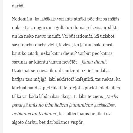
darbā.
Nedomāju, ka labākais variants atnākt pēc darba mājās,
nokrist aiz noguruma gultā un domāt, cik viss ir slikti
un ka neko nevar mainīt. Varbūt izdomāt, kā uzlabot
savu darbu darba vietā, ieviest, ko jaunu, sākt darīt
kaut ko citādi, nekā katru dienu? Varbūt pēc katras
sarunas ar klientu viņam novēlēt -
Jauku dienu
?!
Uzaicināt sen nesatiktu draudzeni uz tiešām labas
kafijas tasi mājīgā, labi iekārtotā kafejnīcā, tas nekas, ka
kūciņai naudas pietrūkst. Iet dejot, sportot, piedalīties
talkā vai kādā labdarības akcijā. Ir labs teiciens „
Darbs
pasargā mūs no trim lieliem ļaunumiem: garlaicības,
netikuma un trūkuma
”, kas attiecināms ne tikai uz
algoto darbu, bet darbošanos vispār.