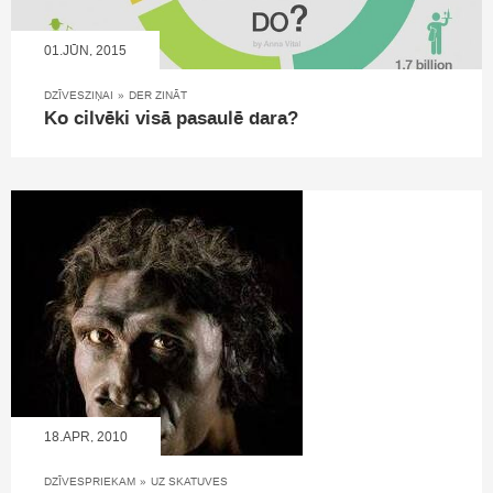
01.JŪN, 2015
DZĪVESZIŅAI
»
DER ZINĀT
Ko cilvēki visā pasaulē dara?
18.APR, 2010
DZĪVESPRIEKAM
»
UZ SKATUVES