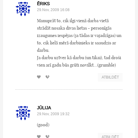
ĒRIKS
29.Nov, 2009 16:08
Manuprāt to, cik ilgi vienā darba vietā
strādāt nosaka divas lietas - personīgās
izaugsmes iespējas (ja tādas ir vajadzīgas) un
to, cik lielā mērā darbinieks ir saaudzis ar
darbu.
Ja darbu uztver kā darbu (un tikai), tad droši
vien arī gadu būs grūti novilkt...(grumble)
ATBILDĒT
JŪLIJA
29.Nov, 2009 19:32
(good)
ATBILDĒT