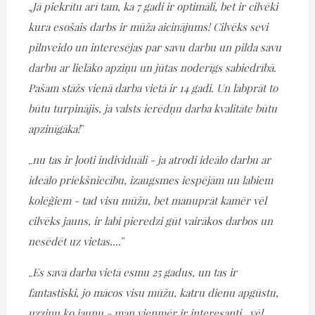
„
Jā piekrītu arī tam, ka 7 gadi ir optimāli, bet ir cilvēki
kura esošais darbs ir mūža aicinājums! Cilvēks sevi
pilnveido un interesējas par savu darbu un pilda savu
darbu ar lielāko apziņu un jūtas noderīgs sabiedrībā.
Pašam stāžs vienā darba vietā ir 14 gadi. Un labprāt to
būtu turpinājis, ja valsts ierēdņu darba kvalitāte būtu
apzinīgāka!
”
„
nu tas ir ļooti individuāli - ja atrodi ideālo darbu ar
ideālo priekšniecību, izaugsmes iespējām un labiem
kolēģiem - tad visu mūžu, bet manuprāt kamēr vēl
cilvēks jauns, ir labi pieredzi gūt vairākos darbos un
nesēdēt uz vietas....
”
„
Es savā darba vietā esmu 25 gadus, un tas ir
fantastiski, jo mācos visu mūžu, katru dienu apgūstu,
uzzinu ko jaunu - man vienmēr ir interesanti...vēl