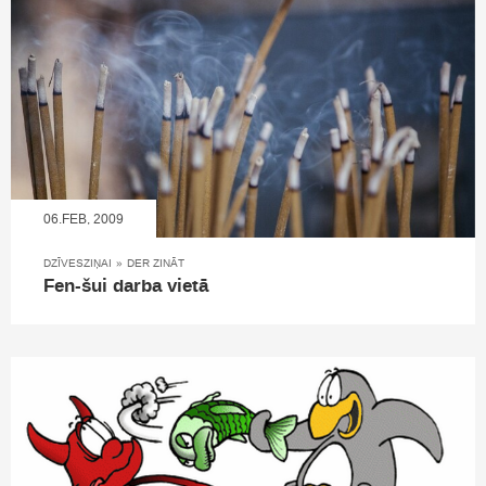
06.FEB, 2009
DZĪVESZIŅAI
»
DER ZINĀT
Fen-šui darba vietā