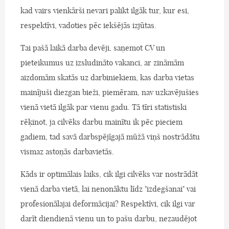
kad vairs vienkārši nevari palikt ilgāk tur, kur esi,
respektīvi, vadoties pēc iekšējās izjūtas.
Tai pašā laikā darba devēji, saņemot CV un
pieteikumus uz izsludināto vakanci, ar zināmām
aizdomām skatās uz darbiniekiem, kas darba vietas
mainījuši diezgan bieži, piemēram, nav uzkavējušies
vienā vietā ilgāk par vienu gadu. Tā tīri statistiski
rēķinot, ja cilvēks darbu mainītu ik pēc pieciem
gadiem, tad savā darbspējīgajā mūžā viņš nostrādātu
vismaz astoņās darbavietās.
Kāds ir optimālais laiks, cik ilgi cilvēks var nostrādāt
vienā darba vietā, lai nenonāktu līdz "izdegšanai" vai
profesionālajai deformācijai? Respektīvi, cik ilgi var
darīt diendienā vienu un to pašu darbu, nezaudējot