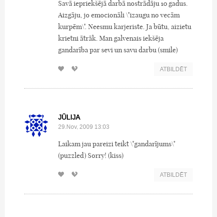
Savā iepriekšējā darbā nostrādāju 10 gadus.
Aizgāju, jo emocionāli \"izaugu no vecām
kurpēm\". Neesmu karjeriste. Ja būtu, aizietu
krietni ātrāk. Man galvenais iekšēja
gandarība par sevi un savu darbu (smile)
ATBILDĒT
JŪLIJA
29.Nov, 2009 13:03
Laikam jau pareizi teikt \"gandarījums\"
(puzzled) Sorry! (kiss)
ATBILDĒT