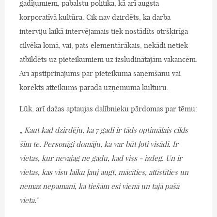
gadījumiem, pabalstu politika, kā arī augsta
korporatīvā kultūra. Cik nav dzirdēts, ka darba
interviju laikā intervējamais tiek nostādīts otršķirīga
cilvēka lomā, vai, pats elementārākais, nekādi netiek
atbildēts uz pieteikumiem uz izsludinātajām vakancēm.
Arī apstiprinājums par pieteikuma saņemšanu vai
korekts atteikums parāda uzņēmuma kultūru.
Lūk, arī dažas aptaujas dalībnieku pārdomas par tēmu:
„
Kaut kad dzirdēju, ka 7 gadi ir tāds optimālais cikls
šim te. Personīgi domāju, ka var būt ļoti visādi. Ir
vietas, kur nevajag ne gadu, kad viss - izdeg. Un ir
vietas, kas visu laiku ļauj augt, mācīties, attīstīties un
nemaz nepamani, ka tiešām esi vienā un tajā pašā
vietā.
”