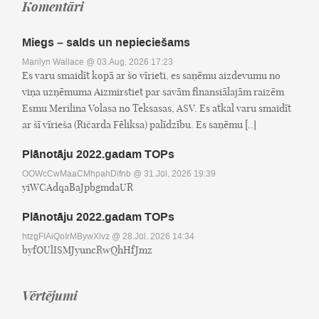
Komentāri
Miegs – salds un nepieciešams
Marilyn Wallace
@ 03.Aug, 2026 17:23
Es varu smaidīt kopā ar šo vīrieti, es saņēmu aizdevumu no
viņa uzņēmuma Aizmirstiet par savām finansiālajām raizēm
Esmu Merilina Volasa no Teksasas, ASV. Es atkal varu smaidīt
ar šī vīrieša (Ričarda Fēliksa) palīdzību. Es saņēmu [..]
Plānotāju 2022.gadam TOPs
OOWcCwMaaCMhpahDifnb
@ 31.Jūl, 2026 19:39
yiWCAdqaBaJpbgmdaUR
Plānotāju 2022.gadam TOPs
htzgFIAiQoIrMBywXlvz
@ 28.Jūl, 2026 14:34
byfOUlISMJyuncRwQhHfJmz
Vērtējumi