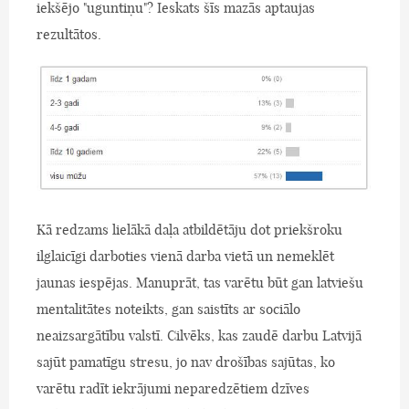
iekšējo "uguntiņu"? Ieskats šīs mazās aptaujas
rezultātos.
Kā redzams lielākā daļa atbildētāju dot priekšroku
ilglaicīgi darboties vienā darba vietā un nemeklēt
jaunas iespējas. Manuprāt, tas varētu būt gan latviešu
mentalitātes noteikts, gan saistīts ar sociālo
neaizsargātību valstī. Cilvēks, kas zaudē darbu Latvijā
sajūt pamatīgu stresu, jo nav drošības sajūtas, ko
varētu radīt iekrājumi neparedzētiem dzīves