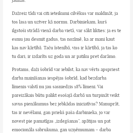
jaunas.
Dažreiz tādi vai citi ieteikumi cilvēkus var maldināt, ja
tos lasa un uztver kā normu. Darbiniekam, kurš
ilgstoši strādā vienā darba vietā, var sākt likties: ja es te
esmu jau desmit gadus, tas nozīmē, ka ar mani kaut
kas nav kārtībā. Taču īstenībā, viss ir kārtībā, ja tas ko
tu dari, ir izdarīts uz goda un ar patiku pret darāmo.
Protams, daži šobrīd var iebilst, ka nav vērts apspriest
darba mainīšanas iespējas šobrīd, kad bezdarba
līmenis valstī nu jau sasniedzis 18% līmeni. Vai
pareizākais būtu palikt esošajā darbā un turpināt veikt
savus pienākumus bez jebkādas iniciatīvas? Manuprāt,
tas ir nevēlami, gan priekš paša darbinieka, jo var
novest pie pamatīgas „izdegšanas”, apātijas un pat
emocionāla sabrukuma, gan uzņēmumam – darba