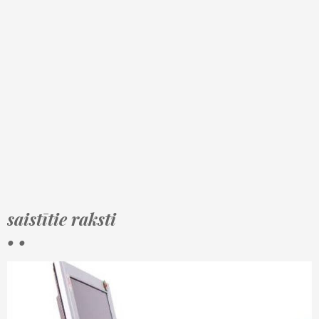
saistītie raksti
• •