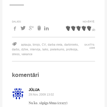
DALIES:
NOVĒRTĒ:
(
2
)
,
,
,
,
,
aptauja
birojs
CV
darba vieta
darbinieks
SKATĪTS:
4386
,
,
,
,
,
,
darbs
dzīve
intervija
laiks
pieteikums
profesija
,
stress
vakance
komentāri
JŪLIJA
29.Nov, 2009 13:02
Nu ko, sāpīga tēma (crazy)