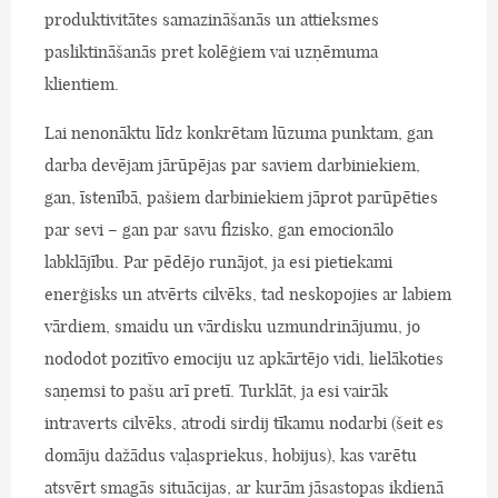
produktivitātes samazināšanās un attieksmes
pasliktināšanās pret kolēģiem vai uzņēmuma
klientiem.
Lai nenonāktu līdz konkrētam lūzuma punktam, gan
darba devējam jārūpējas par saviem darbiniekiem,
gan, īstenībā, pašiem darbiniekiem jāprot parūpēties
par sevi – gan par savu fizisko, gan emocionālo
labklājību. Par pēdējo runājot, ja esi pietiekami
enerģisks un atvērts cilvēks, tad neskopojies ar labiem
vārdiem, smaidu un vārdisku uzmundrinājumu, jo
nododot pozitīvo emociju uz apkārtējo vidi, lielākoties
saņemsi to pašu arī pretī. Turklāt, ja esi vairāk
intraverts cilvēks, atrodi sirdij tīkamu nodarbi (šeit es
domāju dažādus vaļaspriekus, hobijus), kas varētu
atsvērt smagās situācijas, ar kurām jāsastopas ikdienā