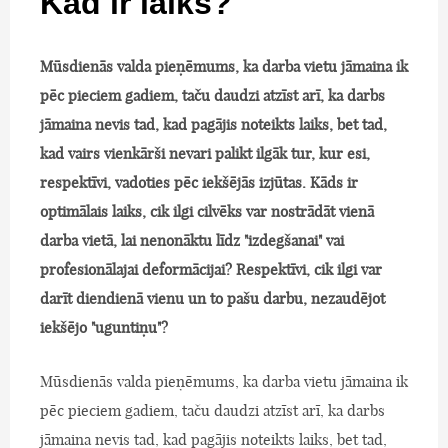
Kad ir laiks?
Mūsdienās valda pieņēmums, ka darba vietu jāmaina ik
pēc pieciem gadiem, taču daudzi atzīst arī, ka darbs
jāmaina nevis tad, kad pagājis noteikts laiks, bet tad,
kad vairs vienkārši nevari palikt ilgāk tur, kur esi,
respektīvi, vadoties pēc iekšējās izjūtas. Kāds ir
optimālais laiks, cik ilgi cilvēks var nostrādāt vienā
darba vietā, lai nenonāktu līdz "izdegšanai" vai
profesionālajai deformācijai? Respektīvi, cik ilgi var
darīt diendienā vienu un to pašu darbu, nezaudējot
iekšējo "uguntiņu"?
Mūsdienās valda pieņēmums, ka darba vietu jāmaina ik
pēc pieciem gadiem, taču daudzi atzīst arī, ka darbs
jāmaina nevis tad, kad pagājis noteikts laiks, bet tad,