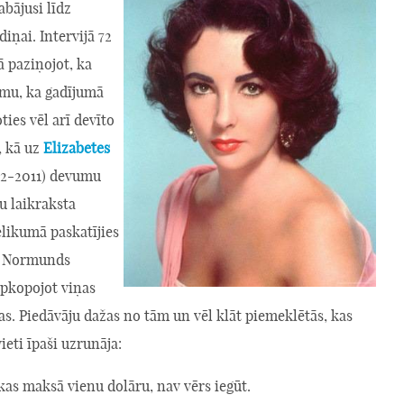
abājusi līdz
diņai. Intervijā 72
 paziņojot, ka
umu, ka gadījumā
ies vēl arī devīto
a, kā uz
Elizabetes
32-2011) devumu
u laikraksta
likumā paskatījies
s Normunds
pkopojot viņas
as. Piedāvāju dažas no tām un vēl klāt piemeklētās, kas
ieti īpaši uzrunāja:
kas maksā vienu dolāru, nav vērs iegūt.