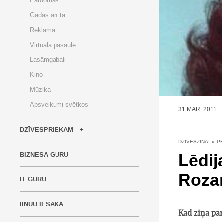
Pārdomas
Gadās arī tā
Reklāma
Virtuālā pasaule
Lasāmgabali
Kino
Mūzika
Apsveikumi svētkos
31.MAR, 2011
DZĪVESPRIEKAM
DZĪVESZIŅAI
»
P
Lēdij
BIZNESA GURU
Rozam
IT GURU
IINUU IESAKA
Kad ziņa par