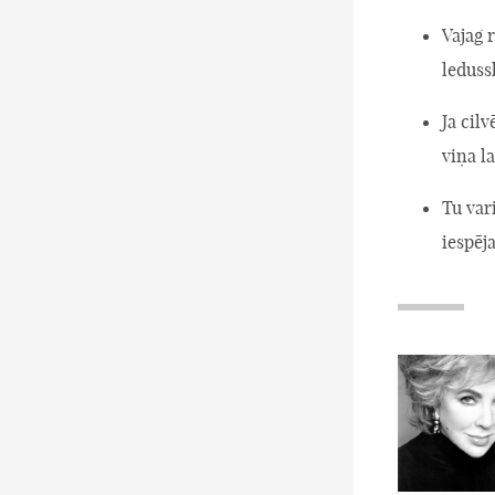
Vajag 
leduss
Ja cil
viņa l
Tu var
iespēj