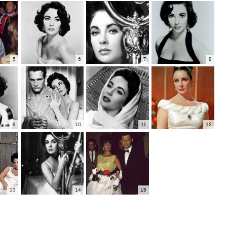
5
6
7
8
9
10
11
12
13
14
15