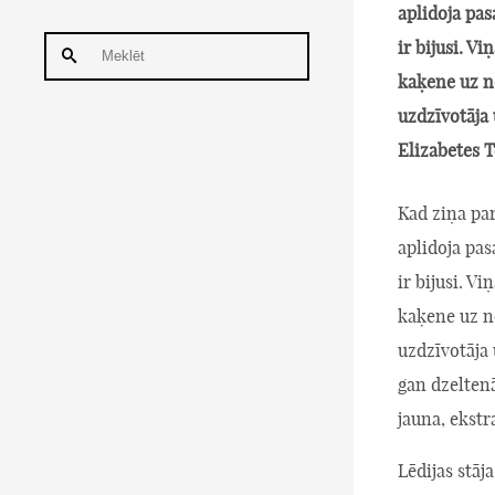
aplidoja pas
ir bijusi. V
kaķene uz n
uzdzīvotāja 
Elizabetes T
Kad ziņa par
aplidoja pas
ir bijusi. V
kaķene uz n
uzdzīvotāja 
gan dzelten
jauna, ekst
Lēdijas stāj