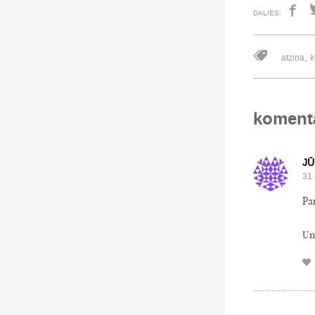
DALIES:
,
atziņa
k
koment
JŪ
31.
Pa
Un