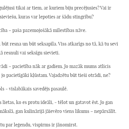
ulējusi tikai ar tiem, ar kuriem biju precējusies? Vai ir
sieviešu, kuras var lepoties ar šādu stingrību?
cība – paša pazemojošākā mīlestības nāve.
 būt resna un būt seksapīla. Viss atkarīgs no tā, kā tu sevi
kā resnuli vai seksīgu sievieti.
vādi – pacietība nāk ar gadiem. Jo mazāk mums atlicis
 jo pacietīgāki kļūstam. Vajadzētu būt tieši otrādi, ne?
ls - vislabākais savedējs pasaulē.
s lietas, ko es protu ideāli, - tēlot un gatavot ēst. Jo gan
mākslā, gan kulinārijā jāievēro viens likums – nepārsālīt.
ūtu par leģendu, vispirms ir jānomirst.