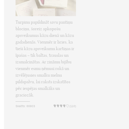
Turpinu papildināt savu pantiņu
blociņu, šoreiz apkopošu
apsveikumus kāzu dienā un kāzu
gadadienās. Vienmēr ir licies, ka
tieši kāzu apsveikumu kartiņas ir
īpašas – tik baltas, trauslas un
izsmalcinātas. Ar zināmu bijību
vienmēr esmu ņēmusi rokā un
izvēlējusies smalku melnu
pildspalvu, lai raksts izskatītos
pēc iespējas smalkāks un
graciozāk.
Skatīts: 66803
(110)