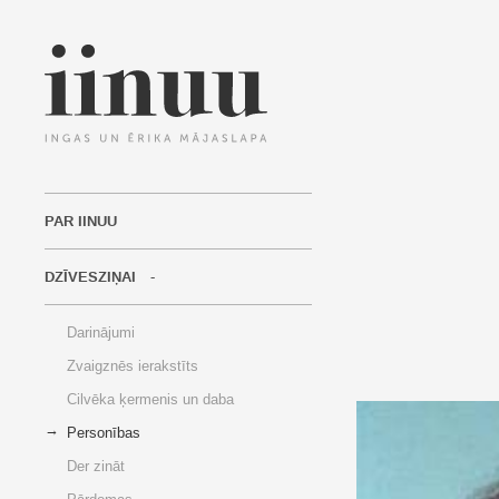
PAR IINUU
DZĪVESZIŅAI
Darinājumi
Zvaigznēs ierakstīts
Cilvēka ķermenis un daba
Personības
Der zināt