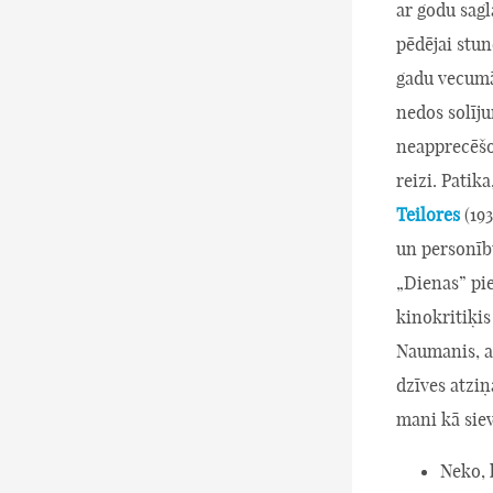
ar godu sagl
pēdējai stun
gadu vecumā
nedos solīj
neapprecēšot
reizi. Patik
Teilores
(19
un personīb
„Dienas” pie
kinokritiķi
Naumanis, a
dzīves atziņ
mani kā siev
Neko, 