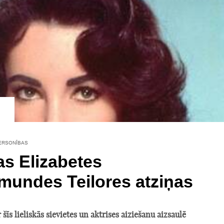
ERSONĪBAS
as Elizabetes
undes Teilores atziņas
 šīs lieliskās sievietes un aktrises aiziešanu aizsaulē