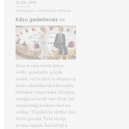
26.JŪL, 2009
DZĪVESZIŅAI
»
APSVEIKUMI SVĒTKOS
Kāzu gadadienas
(15)
Kāzas ir vieni skaisti dzīves
svētki, un noteikti, ja kāds
šaubās, vai tās rīkot ar vērienu vai
tomēr salaulāties tikai liecinieku
klātbūtnē, taupot laiku, līdzekļus,
enerģiju un ko tik vien vēl nē, tad
viennozīmīgi iesakām rīkot šos
svētkus. Tā paliek kā vērtība visas
dzīves garumā. Tā kā strauji
tuvojas augusts, kas Latvijā ir