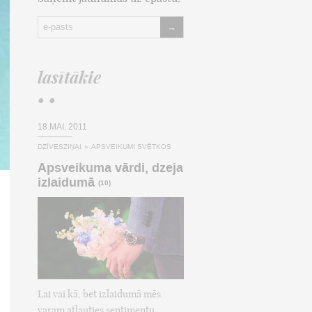
→
lasītākie
• •
18.MAI, 2011
DZĪVESZIŅAI
»
APSVEIKUMI SVĒTKOS
Apsveikuma vārdi, dzeja
izlaidumā
(10)
Lai vai kā, bet izlaidumā mēs
varam atļauties sentimentu,