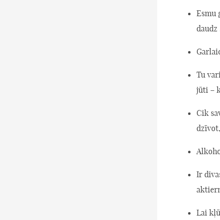
Esmu g
daudz 
Garlai
Tu vari
jūti – 
Cik sa
dzīvot,
Alkoho
Ir diva
aktier
Lai kļ