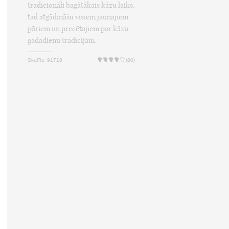
tradicionāli bagātākais kāzu laiks,
tad atgādināšu visiem jaunajiem
pāriem un precētajiem par kāzu
gadadienu tradīcijām.
Skatīts: 91718
(80)