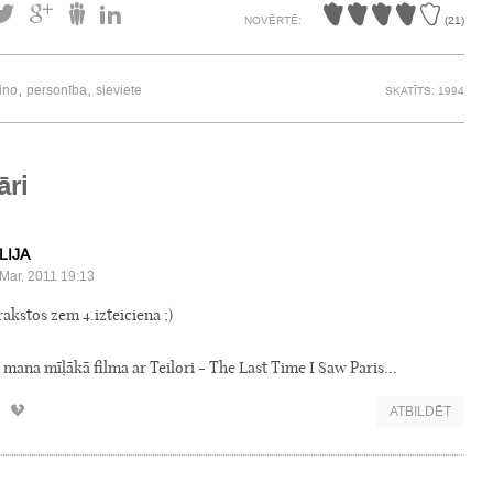
NOVĒRTĒ:
(
21
)
,
,
ino
personība
sieviete
SKATĪTS: 1994
āri
LIJA
Mar, 2011 19:13
rakstos zem 4.izteiciena ;)
 mana mīļākā filma ar Teilori - The Last Time I Saw Paris...
ATBILDĒT