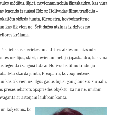
aules mēdijus, šķiet, nevienam nebija jāpaskaidro, kas viņa
iņas leģenda izaugusi līdz ar Holivudas filmu tradīciju –
okaitēta skārda jumta, Kleopatra, kovbojmeitene,
un kas tik vien ne. Šeit dažas atziņas iz dzīves no
eilores krājuma.
 šīs lieliskās sievietes un aktrises aiziešanu aizsaulē
aules mēdijus, šķiet, nevienam nebija jāpaskaidro, kas viņa
iņas leģenda izaugusi līdz ar Holivudas filmu tradīciju –
okaitēta skārda jumta, Kleopatra, kovbojmeitene,
un kas tik vien ne. Ilgus gadus bijusi gan glancētu žurnālu,
ās preses iekārots apspriedes objektu. Kā nu ne, mūžam
ravaganta ar astoņām laulībām kontā.
a un koķetums, ko