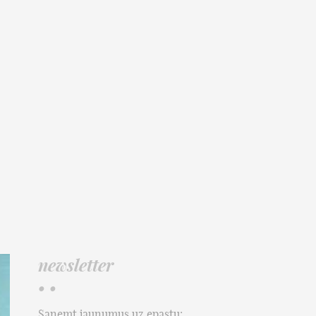
newsletter
• •
Saņemt jaunumus uz epastu: