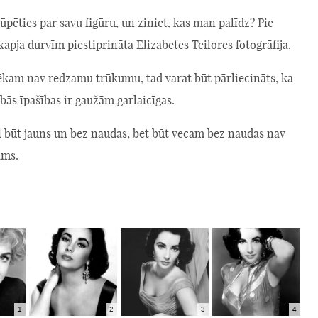
rūpēties par savu figūru, un ziniet, kas man palīdz? Pie
kapja durvīm piestiprināta Elizabetes Teilores fotogrāfija.
vēkam nav redzamu trūkumu, tad varat būt pārliecināts, ka
abās īpašības ir gaužām garlaicīgas.
i būt jauns un bez naudas, bet būt vecam bez naudas nav
ams.
1
2
3
4