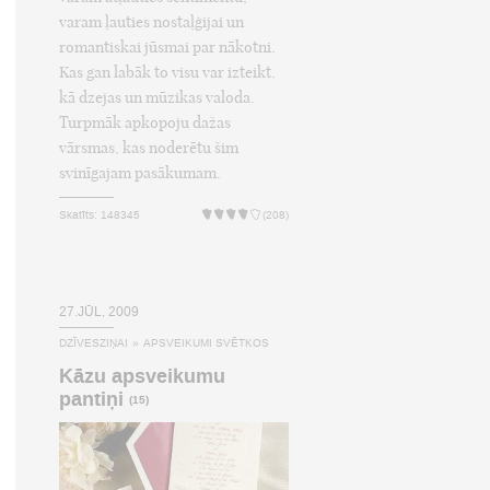
varam ļauties nostaļģijai un
romantiskai jūsmai par nākotni.
Kas gan labāk to visu var izteikt,
kā dzejas un mūzikas valoda.
Turpmāk apkopoju dažas
vārsmas, kas noderētu šim
svinīgajam pasākumam.
Skatīts: 148345
(208)
27.JŪL, 2009
DZĪVESZIŅAI
»
APSVEIKUMI SVĒTKOS
Kāzu apsveikumu
pantiņi
(15)