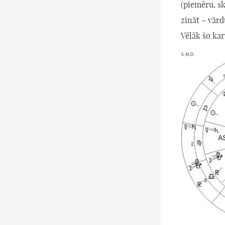
(piemēru, s
zināt – vārd
Vēlāk šo kar