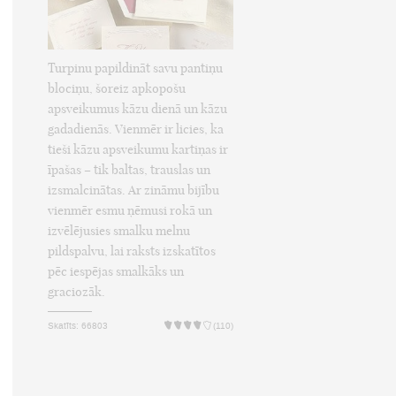
Turpinu papildināt savu pantiņu
blociņu, šoreiz apkopošu
apsveikumus kāzu dienā un kāzu
gadadienās. Vienmēr ir licies, ka
tieši kāzu apsveikumu kartiņas ir
īpašas – tik baltas, trauslas un
izsmalcinātas. Ar zināmu bijību
vienmēr esmu ņēmusi rokā un
izvēlējusies smalku melnu
pildspalvu, lai raksts izskatītos
pēc iespējas smalkāks un
graciozāk.
Skatīts: 66803
(110)