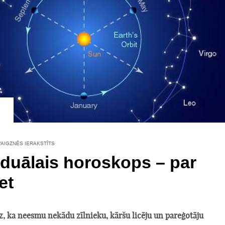
VAIGZNĒS IERAKSTĪTS
iduālais horoskops – par
et
z, ka neesmu nekādu zīlnieku, kāršu licēju un pareģotāju