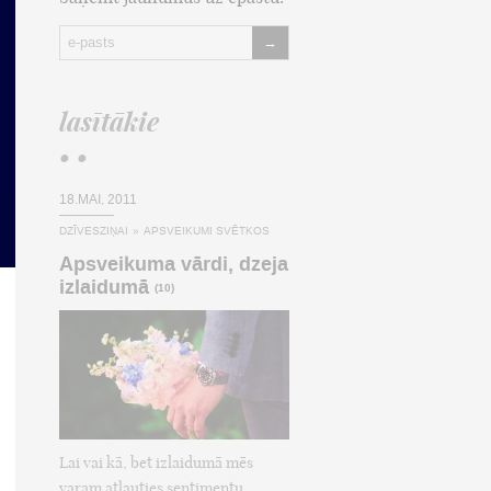
→
lasītākie
• •
18.MAI, 2011
DZĪVESZIŅAI
»
APSVEIKUMI SVĒTKOS
Apsveikuma vārdi, dzeja
izlaidumā
(10)
Lai vai kā, bet izlaidumā mēs
varam atļauties sentimentu,