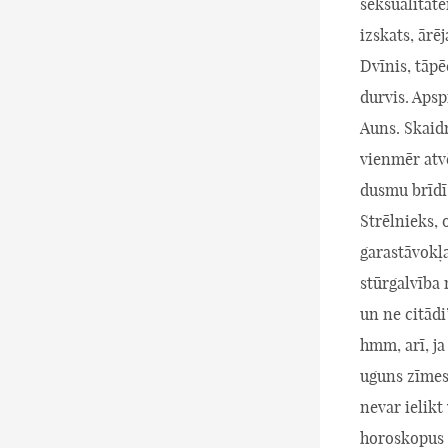
seksualitāte
izskats, ārē
Dvīnis, tāpē
durvis. Apsp
Auns. Skaidr
vienmēr atv
dusmu brīdī 
Strēlnieks, 
garastāvokļ
stūrgalvība 
un ne citādi
hmm, arī, ja
uguns zīmes 
nevar ielikt
horoskopus 