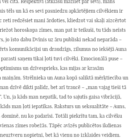
i vēl cita. Respektīvi (atklāšu mazliet par sevi), mans
jais tēls un kā es sevi pasniedzu apkārtējiem cilvēkiem ir
c reti redzēsiet mani ārdoties, kliedzot vai skaļi aizcērtot
riežot horoskopa zīmes, man pat ir teikuši, tu tāds neīsts
s, jo īsto dabu Dvīnis uz āru publiski nekad neparāda –
ērts komunikācijai un draudzīgs, zilumus no iekšējā Auna
parasti saņem tikai ļoti tuvi cilvēki. Emocionālā puse –
optimisms un dzīvesprieks, kas mijas ar krasām
a maiņām. Strēlnieka un Auna kopā saliktā mērķtiecība un
man dzīvē dikti palīdz, bet arī traucē – „man vajag tieši tā
”. Un, ja kāds man nepatīk, tad to sajutīs gaisa vibrācijā,
 kāds man ļoti iepatīkas. Raksturs un seksualitāte – Auns,
dominē, nu ko padarīsi. Totāli piekrītu tam, ka cilvēku
 vienas zīmes robežās. Tāpēc avīzēs publicētos ikdienas
neuztveru nopietni, bet kā vienu no izklaides veidiem.