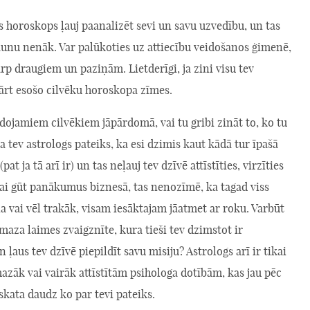
s horoskops ļauj paanalizēt sevi un savu uzvedību, un tas
aunu nenāk. Var palūkoties uz attiecību veidošanos ģimenē,
rp draugiem un paziņām. Lietderīgi, ja zini visu tev
ārt esošo cilvēku horoskopa zīmes.
dojamiem cilvēkiem jāpārdomā, vai tu gribi zināt to, ko tu
 Ja tev astrologs pateiks, ka esi dzimis kaut kādā tur īpašā
t ja tā arī ir) un tas neļauj tev dzīvē attīstīties, virzīties
vai gūt panākumus biznesā, tas nenozīmē, ka tagad viss
a vai vēl trakāk, visam iesāktajam jāatmet ar roku. Varbūt
 maza laimes zvaigznīte, kura tieši tev dzimstot ir
n ļaus tev dzīvē piepildīt savu misiju? Astrologs arī ir tikai
mazāk vai vairāk attīstītām psihologa dotībām, kas jau pēc
zskata daudz ko par tevi pateiks.