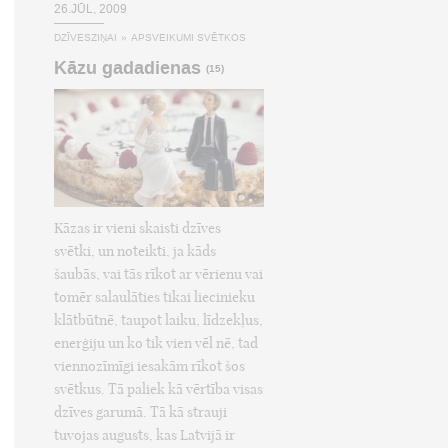
26.JŪL, 2009
DZĪVESZIŅAI
»
APSVEIKUMI SVĒTKOS
Kāzu gadadienas
(15)
Kāzas ir vieni skaisti dzīves
svētki, un noteikti, ja kāds
šaubās, vai tās rīkot ar vērienu vai
tomēr salaulāties tikai liecinieku
klātbūtnē, taupot laiku, līdzekļus,
enerģiju un ko tik vien vēl nē, tad
viennozīmīgi iesakām rīkot šos
svētkus. Tā paliek kā vērtība visas
dzīves garumā. Tā kā strauji
tuvojas augusts, kas Latvijā ir