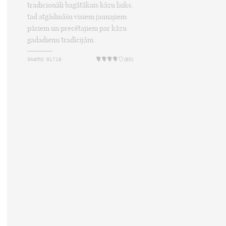
tradicionāli bagātākais kāzu laiks,
tad atgādināšu visiem jaunajiem
pāriem un precētajiem par kāzu
gadadienu tradīcijām.
Skatīts: 91718
(80)