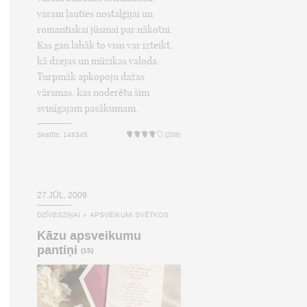
varam ļauties nostaļģijai un
romantiskai jūsmai par nākotni.
Kas gan labāk to visu var izteikt,
kā dzejas un mūzikas valoda.
Turpmāk apkopoju dažas
vārsmas, kas noderētu šim
svinīgajam pasākumam.
Skatīts: 148345
(208)
27.JŪL, 2009
DZĪVESZIŅAI
»
APSVEIKUMI SVĒTKOS
Kāzu apsveikumu
pantiņi
(15)