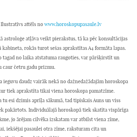
Ilustratīvs attēls no
www.horoskopupasaule.lv
ā astroloģe atļāva veikt pierakstus, tā ka pēc konsultācijas
ā kabineta, rokās turot sešas aprakstītas A4 formāta lapas.
 jo tagad no laika atstatuma raugoties, var pāršķirstīt un
u caur četru gadu prizmu.
 ka ieguvu daudz vairāk nekā no dažnedažādajām horoskopa
ur tiek aprakstīta tikai viena horoskopa pamatzīme.
 tu esi dzimis aprīļa sākumā, tad tipiskais Auns un viss
ek pakārtots. Individuālajā horoskopā tiek skatīta vispārīga
kme, jo ārējam cilvēka izskatam var atbilst viena zīme,
i, iekšējai pasaulei otra zīme, raksturam cita un