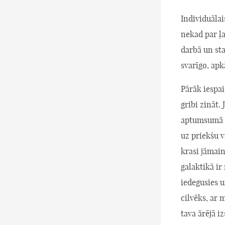
Individuālai
nekad par ļ
darbā un sta
svarīgo, apk
Pārāk iespai
gribi zināt.
aptumsumā (pa
uz priekšu 
krasi jāmain
galaktikā ir
iedegusies u
cilvēks, ar 
tava ārējā i