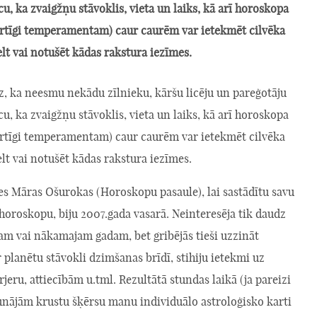
icu, ka zvaigžņu stāvoklis, vieta un laiks, kā arī horoskopa
ērtīgi temperamentam) caur caurēm var ietekmēt cilvēka
elt vai notušēt kādas rakstura iezīmes.
z, ka neesmu nekādu zīlnieku, kāršu licēju un pareģotāju
icu, ka zvaigžņu stāvoklis, vieta un laiks, kā arī horoskopa
ērtīgi temperamentam) caur caurēm var ietekmēt cilvēka
elt vai notušēt kādas rakstura iezīmes.
es Māras Ošurokas (Horoskopu pasaule), lai sastādītu savu
horoskopu, biju 2007.gada vasarā. Neinteresēja tik daudz
am vai nākamajam gadam, bet gribējās tieši uzzināt
r planētu stāvokli dzimšanas brīdī, stihiju ietekmi uz
rjeru, attiecībām u.tml. Rezultātā stundas laikā (ja pareizi
runājām krustu šķērsu manu individuālo astroloģisko karti