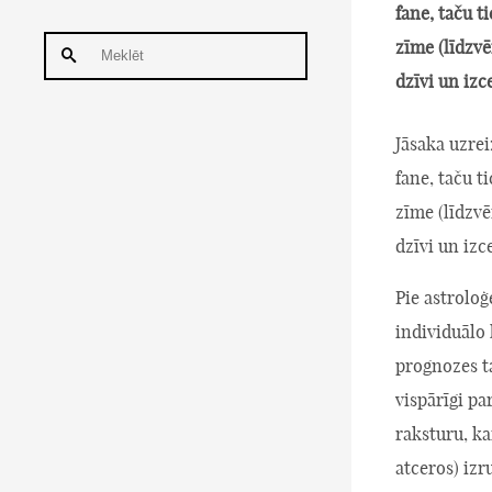
fane, taču t
zīme (līdzv
dzīvi un izc
Jāsaka uzrei
fane, taču t
zīme (līdzv
dzīvi un izc
Pie astroloģ
individuālo 
prognozes t
vispārīgi pa
raksturu, ka
atceros) iz