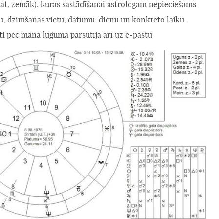
kat. zemāk), kuras sastādīšanai astrologam nepieciešams
u, dzimšanas vietu, datumu, dienu un konkrēto laiku.
ti pēc mana lūguma pārsūtīja arī uz e-pastu.