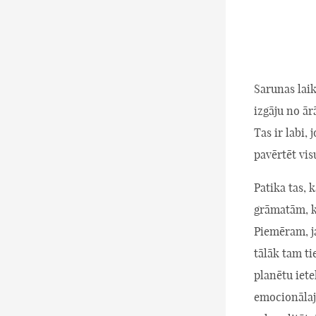
Sarunas laik
izgāju no ār
Tas ir labi,
pavērtēt vis
Patika tas,
grāmatām, k
Piemēram, ja
tālāk tam ti
planētu iete
emocionālaja