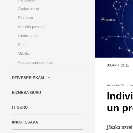
Pārdomas
Gadās arī tā
Reklāma
Virtuālā pasaule
Lasāmgabali
Kino
Mūzika
Apsveikumi svētkos
03.APR, 2011
DZĪVESPRIEKAM
DZĪVESZIŅAI
»
Z
Indiv
BIZNESA GURU
un pr
IT GURU
IINUU IESAKA
Jāsaka uzrei