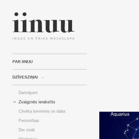
PAR IINUU
DZĪVESZIŅAI
Darinājumi
Zvaigznēs ierakstīts
Cilvēka ķermenis un daba
Personības
Der zināt