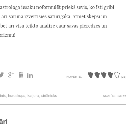
 astrologa iesaku noformulēt priekš sevis, ko īsti gribi
 arī saruna izvērtīsies saturīgāka. Atmet skepsi un
 bet arī visu teikto analizē caur savas pieredzes un
prizmu!
NOVĒRTĒ:
(
28
)
,
,
,
īnis
horoskops
karjera
strēlnieks
SKATĪTS: 13956
āri