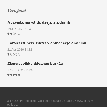
Vērtējumi
Apsveikuma vārdi, dzeja izlaidumā
19.Jūn, 2026 10:43
Lorāns Gunels. Dievs vienmēr ceļo anonīmi
21.Apr, 2026 13:32
Ziemassvētku dāvanas burkās
17.Nov, 2025 10:33
© IINUU | Pārpublicējot vai citējot atsauce un saite uz www.iinuu.lv
obligāta!