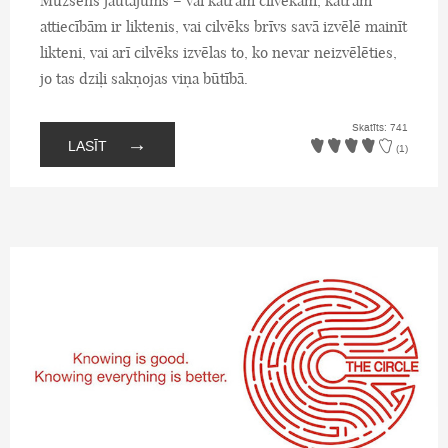
Mūžsens jautājums – vai katram cilvēkam, katrām
attiecībām ir liktenis, vai cilvēks brīvs savā izvēlē mainīt
likteni, vai arī cilvēks izvēlas to, ko nevar neizvēlēties,
jo tas dziļi sakņojas viņa būtībā.
Skatīts: 741
→
LASĪT
(1)