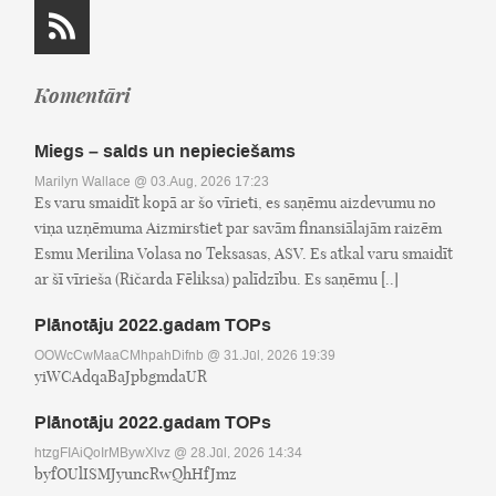
Komentāri
Miegs – salds un nepieciešams
Marilyn Wallace
@ 03.Aug, 2026 17:23
Es varu smaidīt kopā ar šo vīrieti, es saņēmu aizdevumu no
viņa uzņēmuma Aizmirstiet par savām finansiālajām raizēm
Esmu Merilina Volasa no Teksasas, ASV. Es atkal varu smaidīt
ar šī vīrieša (Ričarda Fēliksa) palīdzību. Es saņēmu [..]
Plānotāju 2022.gadam TOPs
OOWcCwMaaCMhpahDifnb
@ 31.Jūl, 2026 19:39
yiWCAdqaBaJpbgmdaUR
Plānotāju 2022.gadam TOPs
htzgFIAiQoIrMBywXlvz
@ 28.Jūl, 2026 14:34
byfOUlISMJyuncRwQhHfJmz