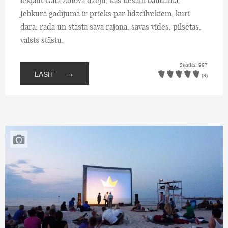
iekļaut Gata Zotova dzeju, kas tiešām baudāma.
Jebkurā gadījumā ir prieks par līdzcilvēkiem, kuri
dara, rada un stāsta sava rajona, savas vides, pilsētas,
valsts stāstu.
Skatīts: 997
→
LASĪT
(3)