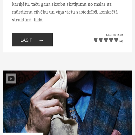
kariķētu, taču gana skarbu skatījumu no malas uz
mūsdienu cilvēku un viņa vietu sabiedrībā, konkrētā
struktūrā, tīklā.
Skatīts: 519
→
LASĪT
(4)