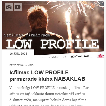
16.JŪN, 2013
DZĪVESZIŅAI
»
KINO
Īsfilmas LOW PROFILE
pirmizrāde klubā NABAKLAB
Viennozīmīgi LOW PROFILE ir noskaņu filma. Par
sižetu vai tajā iekļauto domu noteiktu vēl varētu
diskutēt, taču, manuprāt, lieliska doma bija filmā