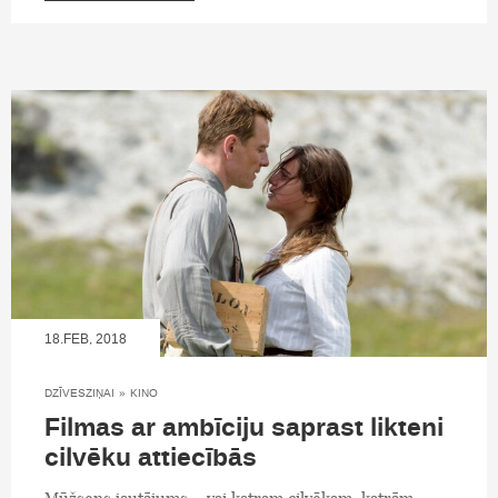
18.FEB, 2018
DZĪVESZIŅAI
»
KINO
Filmas ar ambīciju saprast likteni
cilvēku attiecībās