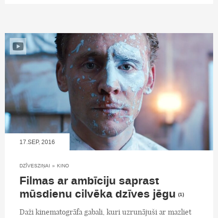
17.SEP, 2016
DZĪVESZIŅAI
»
KINO
Filmas ar ambīciju saprast
mūsdienu cilvēka dzīves jēgu
(1)
Daži kinematogrāfa gabali, kuri uzrunājuši ar mazliet