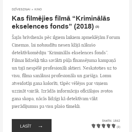
DZĪVESZIŅAI
»
KINO
Kas filmējies filmā “Kriminālās
ekselences fonds” (2018)
(3)
Šajās brīvdienās pēc ilgiem laikiem apmeklējām Forum
Cinemas, lai nobaudītu nesen klājā nākušo
detektīvkomēdiju “Kriminālās ekselences fonds”.
Filmai līdzekļi tika savākti pūļa finansējuma kampaņā
un tajā nespēlē profesionāli aktieri. Neskatoties uz to
visu, filma sanākusi profesionāla un garšīga. Lomu
atveidotāji gana kolorīti, tāpēc vēlējos par viņiem
uzzināt vairāk. Izrādās informācija oficiālajos avotos
gana skopa, nācās līdzīgi kā detektīvam vākt
pierādījumus pa visu plašo tīmekli.
Skatīts: 1842
→
LASĪT
(3)