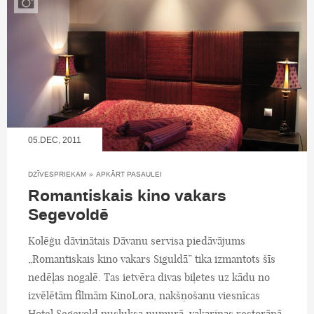
05.DEC, 2011
DZĪVESPRIEKAM
»
APKĀRT PASAULEI
Romantiskais kino vakars
Segevoldē
Kolēģu dāvinātais Dāvanu servisa piedāvājums
„Romantiskais kino vakars Siguldā” tika izmantots šīs
nedēļas nogalē. Tas ietvēra divas biļetes uz kādu no
izvēlētām filmām KinoLora, nakšņošanu viesnīcas
Hotel Segevold pusluksa numurā, vakariņas restorānā