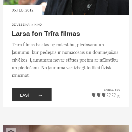
05.FEB, 2012
DZĪVESZIŅAI
»
KINO
Larsa fon Trīra filmas
Trīra filmas balstās uz mīlestību, piedošanu un
ļaunumu, kur pēdējais ir nomācošais un dominējošais
cilvēkos. Ļaunumam nevar stāties pretim ar mīlestību
un piedošanu. No ļaunuma var izbēgt to tikai fiziski
iznīcinot.
Skatīts: 579
→
LASĪT
(5)