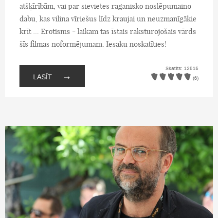
atšķīrībām, vai par sievietes raganisko noslēpumaino
dabu, kas vilina vīriešus līdz kraujai un neuzmanīgākie
krīt ... Erotisms - laikam tas īstais raksturojošais vārds
šīs filmas noformējumam. Iesaku noskatīties!
Skatīts: 12515
→
LASĪT
(6)