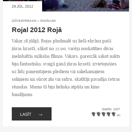
29.JŪL, 2012
DZĪVESPRIEKAM
»
PASĀKUMI
Rojal 2012 Rojā
Vakar,28.jūlijā, Rojas pludmalē uz lielā ekrāna pašā
jūras krastā, sākot no 22:00, varēja noskatīties divas
melnbaltās mākslas filmas. Vakars, pareizāk sakot nakts
bija fantastiska, svaigā gaisā jūras krastā, izvietojušies
uz līdz paņemtajiem plediem vai saliekamajiem
soliņiem un sūcot alu vai sidru, skatītāji pavadīja četras
stundas. Mums tā bija lieliska atpūta un kino
baudījums.
Skatīts: 1007
→
LASĪT
(4)