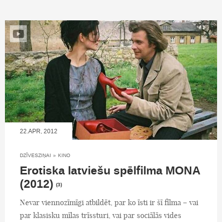
22.APR, 2012
DZĪVESZIŅAI
»
KINO
Erotiska latviešu spēlfilma MONA
(2012)
(3)
Nevar viennozīmīgi atbildēt, par ko īsti ir šī filma – vai
par klasisku mīlas trīssturi, vai par sociālās vides