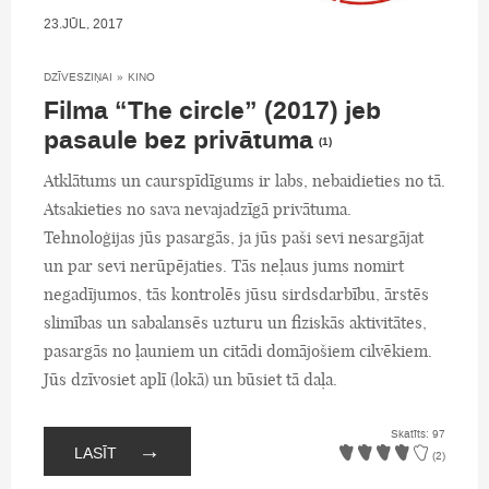
23.JŪL, 2017
DZĪVESZIŅAI
»
KINO
Filma “The circle” (2017) jeb
pasaule bez privātuma
(1)
Atklātums un caurspīdīgums ir labs, nebaidieties no tā.
Atsakieties no sava nevajadzīgā privātuma.
Tehnoloģijas jūs pasargās, ja jūs paši sevi nesargājat
un par sevi nerūpējaties. Tās neļaus jums nomirt
negadījumos, tās kontrolēs jūsu sirdsdarbību, ārstēs
slimības un sabalansēs uzturu un fiziskās aktivitātes,
pasargās no ļauniem un citādi domājošiem cilvēkiem.
Jūs dzīvosiet aplī (lokā) un būsiet tā daļa.
Skatīts: 97
→
LASĪT
(2)