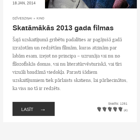
18.JAN, 2014
DZĪVESZIŅAI
»
KINO
Skatāmākās 2013 gada filmas
Šajā uzskaitījumā gribētu padalīties ar pagājušā gadā
izražotām un redzētām filmām, kuras atzinām par
labām esam, izejot no principa – uzrunāja vai nu no
filozofiskās domas, vai nu literatūrvēsturiskā, vai tīri
vizuāli baudāmā viedokļa. Parasti šādiem
uzskaitījumiem tiek pārlaists skatiens, lai pārliecinātos,
ka viss no tā ir redzēts.
Skatīts: 1261
→
LASĪT
(4)