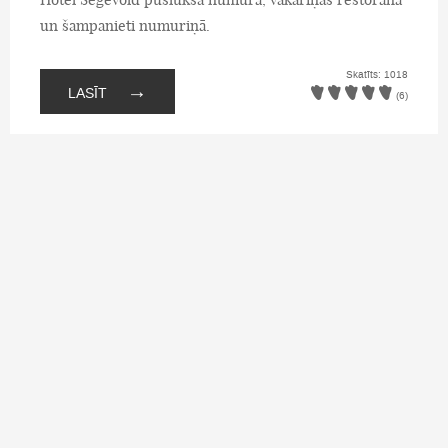
un šampanieti numuriņā.
Skatīts: 1018
→
LASĪT
(6)