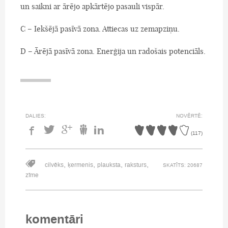
un saikni ar ārējo apkārtējo pasauli vispār.
C – Iekšējā pasīvā zona. Attiecas uz zemapziņu.
D – Ārējā pasīvā zona. Enerģija un radošais potenciāls.
DALIES:
NOVĒRTĒ:
(
117
)
,
,
,
,
cilvēks
ķermenis
plauksta
raksturs
SKATĪTS: 20687
zīme
komentāri