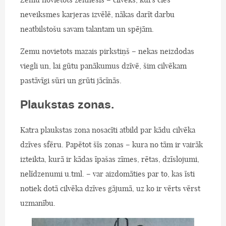
neveiksmes karjeras izvēlē, nākas darīt darbu
neatbilstošu savam talantam un spējām.
Zemu novietots mazais pirkstiņš – nekas neizdodas
viegli un, lai gūtu panākumus dzīvē, šim cilvēkam
pastāvīgi sūri un grūti jācīnās.
Plaukstas zonas.
Katra plaukstas zona nosacīti atbild par kādu cilvēka
dzīves sfēru. Papētot šīs zonas – kura no tām ir vairāk
izteikta, kurā ir kādas īpašas zīmes, rētas, dzīslojumi,
nelīdzenumi u.tml. – var aizdomāties par to, kas īsti
notiek dotā cilvēka dzīves gājumā, uz ko ir vērts vērst
uzmanību.