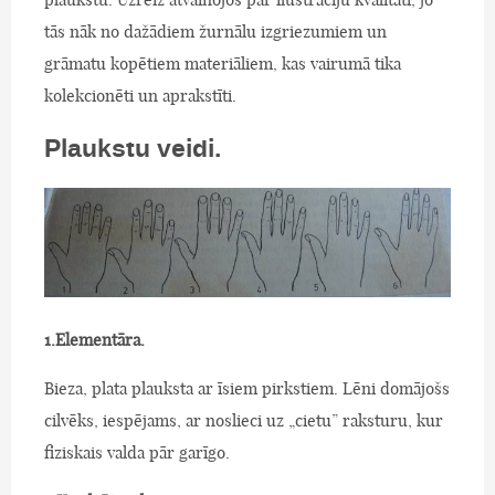
tās nāk no dažādiem žurnālu izgriezumiem un
grāmatu kopētiem materiāliem, kas vairumā tika
kolekcionēti un aprakstīti.
Plaukstu veidi.
1.Elementāra.
Bieza, plata plauksta ar īsiem pirkstiem. Lēni domājošs
cilvēks, iespējams, ar noslieci uz „cietu” raksturu, kur
fiziskais valda pār garīgo.