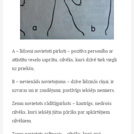
A – līdzeni novietoti pirksti – pozitīva personība ar
attīstītu veselo saprātu, cilvēks, kurš dzīvē tiek viegli
uz priekšu.
B – nevienāds novietojums – dzīve līdzinās cīņai, ir
uzvaras un ir zaudējumi, pastāvīgs iekšējs nemiers.
Zemu novietots rādītājpirksts – kautrīgs, nedrošs
cilvēks, kurš iekšēji jūtas pārāks par apkārtējiem
cilvēkiem.
Zemu novietots zeltnesis – cilvēks, kurš cieš