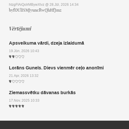
htzgFIAiQoIrMBywXlvz
@ 28.Jūl, 2026 14:34
byfOUlISMJyuncRwQhHfJmz
Vērtējumi
Apsveikuma vārdi, dzeja izlaidumā
19.Jūn, 2026 10:43
Lorāns Gunels. Dievs vienmēr ceļo anonīmi
21.Apr, 2026 13:32
Ziemassvētku dāvanas burkās
17.Nov, 2025 10:33