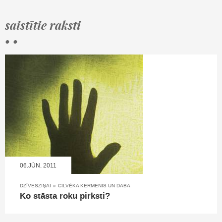
saistītie raksti
• •
06.JŪN, 2011
DZĪVESZIŅAI
»
CILVĒKA ĶERMENIS UN DABA
Ko stāsta roku pirksti?