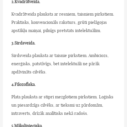
2.Kvadrātveida.
Kvadrātveida plauksta ar resniem, taisniem pirkstiem.
Praktisks, konvencionāls raksturs, grūti pielāgojas
apstākļu maiņai, pilnīgs pretstats intelektuālim.
3.Sirdsveida.
Sirdsveida plauksta ar taisnie pirkstiem. Ambiciozs,
enerģisks, patstāvīgs, bet intelektuāli ne pārāk
apdāvināts cilvēks.
4.Filozofiska.
Plata plauksta ar stipri mezglotiem pirkstiem. Loģisks
un piesardzīgs cilvēks, ar tieksmi uz pārdomām,
intraverts, drīzāk analītisks nekā radošs.
5.Mākslinieciska.