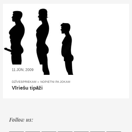
11.JŪN, 2009
DZĪVESPRIEKAM
»
NOPIETNI PA JOKAM
Vīriešu tipāži
Follow us: