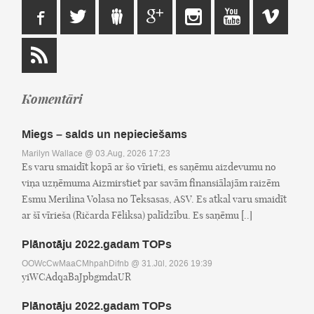
Komentāri
Miegs – salds un nepieciešams
Marilyn Wallace
@ 03.Aug, 2026 17:23
Es varu smaidīt kopā ar šo vīrieti, es saņēmu aizdevumu no
viņa uzņēmuma Aizmirstiet par savām finansiālajām raizēm
Esmu Merilina Volasa no Teksasas, ASV. Es atkal varu smaidīt
ar šī vīrieša (Ričarda Fēliksa) palīdzību. Es saņēmu [..]
Plānotāju 2022.gadam TOPs
OOWcCwMaaCMhpahDifnb
@ 31.Jūl, 2026 19:39
yiWCAdqaBaJpbgmdaUR
Plānotāju 2022.gadam TOPs