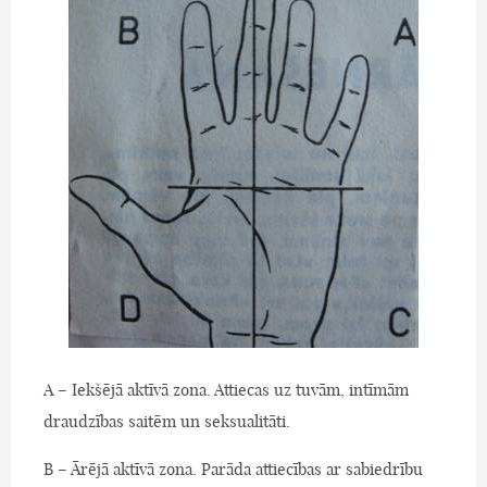
A – Iekšējā aktīvā zona. Attiecas uz tuvām, intīmām
draudzības saitēm un seksualitāti.
B – Ārējā aktīvā zona. Parāda attiecības ar sabiedrību