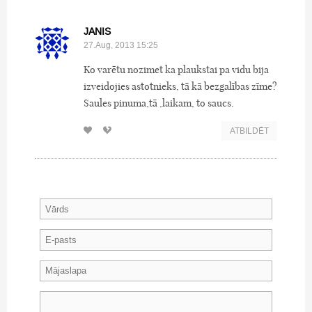
JANIS
27.Aug, 2013 15:25
Ko varētu nozimet ka plaukstai pa vidu bija
izveidojies astotnieks, tā kā bezgalības zīme?
Saules pinuma,tā ,laikam, to saucs.
ATBILDĒT