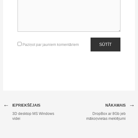
SŪTĪT
Paziņot par jauniem komentāriem
←
→
IEPRIEKŠĒJAIS
NĀKAMAIS
3D desktop MS Windows
DropBox ar 8Gb jeb
videi
mākoņvietas meklējumi