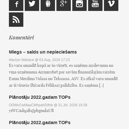
Komentāri
Miegs – salds un nepieciešams
Marilyn Wallace
@ 03.Aug, 2026 17:23
Es varu smaidīt kopā ar šo vīrieti, es saņēmu aizdevumu no
viņa uzņēmuma Aizmirstiet par savām finansiālajām raizēm
Esmu Merilina Volasa no Teksasas, ASV. Es atkal varu smaidīt
ar šī vīrieša (Ričarda Fēliksa) palīdzību. Es saņēmu [..]
Plānotāju 2022.gadam TOPs
OOWcCwMaaCMhpahDifnb
@ 31.Jūl, 2026 19:39
yiWCAdqaBaJpbgmdaUR
Plānotāju 2022.gadam TOPs