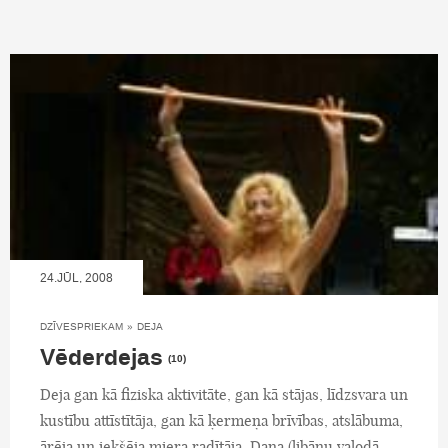
24.JŪL, 2008
DZĪVESPRIEKAM
»
DEJA
Vēderdejas
(10)
Deja gan kā fiziska aktivitāte, gan kā stājas, līdzsvara un
kustību attīstītāja, gan kā ķermeņa brīvības, atslābuma,
ārēja un iekšēja miera radītāja. Dana (libāņu valodā