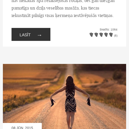
nav nekādas Spa relaksējošās rotaļas, bet gan diezgan
pamatīga un dziļa veselības masāža, kas tiecas
iekustināt pilnīgi visas ķermeņa iestāvējušās vietiņas.
Skatīts: 1064
→
LASĪT
(6)
08.JŪN, 2015