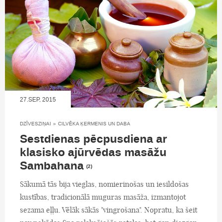
27.SEP, 2015
DZĪVESZIŅAI
»
CILVĒKA ĶERMENIS UN DABA
Sestdienas pēcpusdiena ar
klasisko ajūrvēdas masāžu
Sambahana
(2)
Sākumā tās bija vieglas, nomierinošas un iesildošas
kustības, tradicionālā muguras masāža, izmantojot
sezama eļļu. Vēlāk sākās "vingrošana". Nopratu, ka šeit