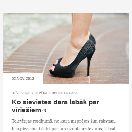
02.NOV, 2013
DZĪVESZIŅAI
»
CILVĒKA ĶERMENIS UN DABA
Ko sievietes dara labāk par
vīriešiem
(1)
Televīzijas raidījumā, no kura insprējos šim rakstam,
tika pieaicināti četri pāri un uzdots uzdevums, izlasīt