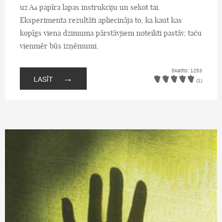
uz A4 papīra lapas instrukciju un sekot tai.
Eksperimenta rezultāti apliecināja to, ka kaut kas
kopīgs viena dzimuma pārstāvjiem noteikti pastāv, taču
vienmēr būs izņēmumi.
Skatīts: 1253
→
LASĪT
(1)