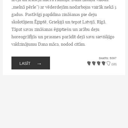
„melnā pērle”) ar vēderdejām nodarbojas vairāk nekā 5
gadus. Pastāvīgi papildina zināšanas pie deju
skolotājiem Ēģiptē, Grieķijā un tepat Latvijā, Rīgā.
Tāpat savas zināšanas ēģiptiešu un arābu deju
horeogrāfijās un prasmes parādīt dejā savu sievišķīgo
valdzinājumu Dana māca, nodod citām.
Skatīts: 5097
→
LASĪT
(10)