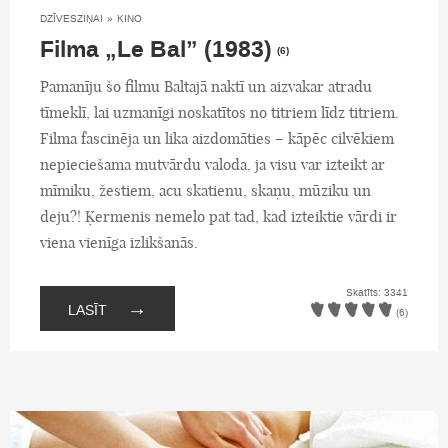
DZĪVESZIŅAI
»
KINO
Filma „Le Bal” (1983)
(6)
Pamanīju šo filmu Baltajā naktī un aizvakar atradu
tīmeklī, lai uzmanīgi noskatītos no titriem līdz titriem.
Filma fascinēja un lika aizdomāties – kāpēc cilvēkiem
nepieciešama mutvārdu valoda, ja visu var izteikt ar
mīmiku, žestiem, acu skatienu, skaņu, mūziku un
deju?! Ķermenis nemelo pat tad, kad izteiktie vārdi ir
viena vienīga izlikšanās.
Skatīts: 3341
→
LASĪT
(6)