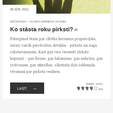
06.JŪN, 2011
DZĪVESZIŅAI
»
CILVĒKA ĶERMENIS UN DABA
Ko stāsta roku pirksti?
(2)
Paturpinot tēmu par cilvēka ķermeņa proporcijām,
šoreiz vairāk pievērsīšos detaļām - pirkstu un nagu
raksturojumam. Kaut gan visu vienmēr jāskata
kopumā – gan formu, gan lokanumu, gan nokrāsu, gan
izvērsumu, gan attiecības, sākotnēji daži šabloniski
vērojumi par pirkstu veidiem.
Skatīts: 11041
→
LASĪT
(93)