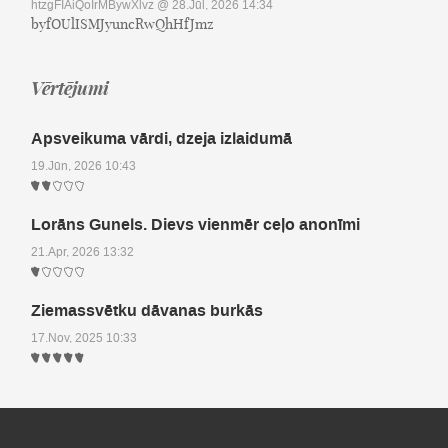
htzgFIAiQoIrMBywXlvz
@ 28.Jūl, 2026 14:34
byfOUlISMJyuncRwQhHfJmz
Vērtējumi
Apsveikuma vārdi, dzeja izlaidumā
19.Jūn, 2026 10:43
Lorāns Gunels. Dievs vienmēr ceļo anonīmi
21.Apr, 2026 13:32
Ziemassvētku dāvanas burkās
17.Nov, 2025 10:33