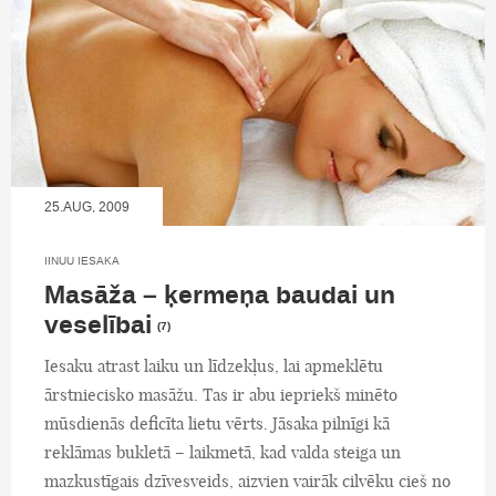
25.AUG, 2009
IINUU IESAKA
Masāža – ķermeņa baudai un
veselībai
(7)
Iesaku atrast laiku un līdzekļus, lai apmeklētu
ārstniecisko masāžu. Tas ir abu iepriekš minēto
mūsdienās deficīta lietu vērts. Jāsaka pilnīgi kā
reklāmas bukletā – laikmetā, kad valda steiga un
mazkustīgais dzīvesveids, aizvien vairāk cilvēku cieš no