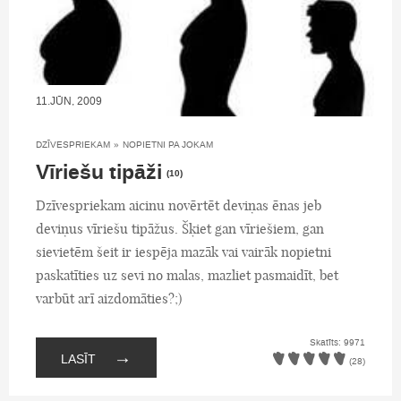
11.JŪN, 2009
DZĪVESPRIEKAM
»
NOPIETNI PA JOKAM
Vīriešu tipāži
(10)
Dzīvespriekam aicinu novērtēt deviņas ēnas jeb
deviņus vīriešu tipāžus. Šķiet gan vīriešiem, gan
sievietēm šeit ir iespēja mazāk vai vairāk nopietni
paskatīties uz sevi no malas, mazliet pasmaidīt, bet
varbūt arī aizdomāties?;)
Skatīts: 9971
→
LASĪT
(28)