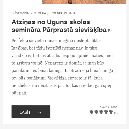
DZĪVESZIŅAI
»
CILVĒKA ĶERMENIS UN DABA
Atziņas no Uguns skolas
semināra Pārprastā sievišķība
(1)
Perfektā sieviete mūsos mēģina noslēpt sliktās
īpašības, bet tādu īstenībā nemaz nav. Ir tikai
vajadzības, bet tās atradīs iespēju apmierināties, mēs
to gribam vai nē. Nepareizi ir domāt, ja man būs
panākumi, es būšu laimīga. Ir otrādi – ja būsi laimīga,
tev būs panākumi. Sievišķīga sieviete ir tā, kura
neizliekas vai neiztaisās par to, kas nav, bet gan spēj
būt pati.
Skatīts: 1403
→
LASĪT
(5)