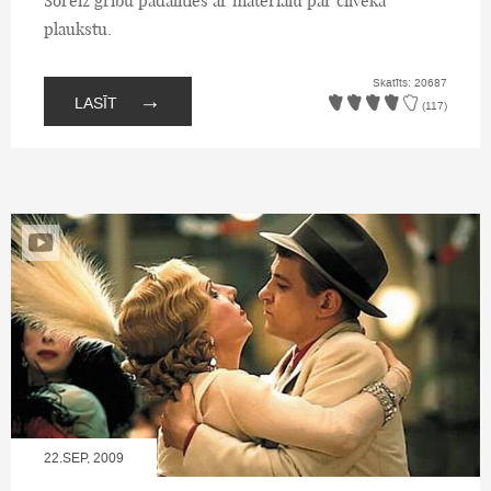
Šoreiz gribu padalīties ar materiālu par cilvēka
plaukstu.
Skatīts: 20687
→
LASĪT
(117)
22.SEP, 2009