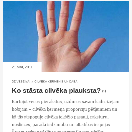
21.MAI, 2011
DZĪVESZIŅAI
»
CILVĒKA ĶERMENIS UN DABA
Ko stāsta cilvēka plauksta?
(1)
Kārtojot vecos pierakstus, uzdūros savam kādreizējam
hobijam – cilvēka ķermeņa proporciju pētījumiem un
kā tās atspoguļo cilvēka iekšējo pasauli, raksturu,
noslieces, parāda iedzimtību un attīstības iespējas.