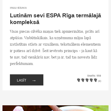
IINUU IESAKA
Lutinām sevi ESPA Rīga termālajā
kompleksā
Visas piecas cilvēka maņas tiek apmierinātas, prāts arī
atpūšas. Visbūtiskākais, ka uzņēmuma mājas lapā
izstāstītais stāsts ar vizuāliem, tekstuāliem elementiem
ir patiess arī dzīvē. Šeit ievērots princips - ja kaut kā
te nav, tad vienkārši nav, bet ja ir, tad tas novests līdz
perfektumam.
Skatīts: 558
→
LASĪT
(4)