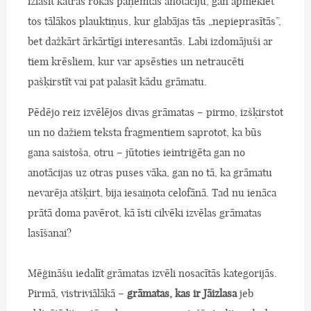
izlasīt katras rokās paņemtās anotāciju, gan apmeklēt
tos tālākos plauktiņus, kur glabājas tās „nepieprasītās”,
bet dažkārt ārkārtīgi interesantās. Labi izdomājuši ar
tiem krēsliem, kur var apsēsties un netraucēti
pašķirstīt vai pat palasīt kādu grāmatu.
Pēdējo reiz izvēlējos divas grāmatas – pirmo, izšķirstot
un no dažiem teksta fragmentiem saprotot, ka būs
gana saistoša, otru – jūtoties ieintriģēta gan no
anotācijas uz otras puses vāka, gan no tā, ka grāmatu
nevarēja atšķirt, bija iesaiņota celofānā. Tad nu ienāca
prātā doma pavērot, kā īsti cilvēki izvēlas grāmatas
lasīšanai?
Mēģināšu iedalīt grāmatas izvēli nosacītās kategorijās.
Pirmā, vistriviālākā –
grāmatas, kas ir Jāizlasa
jeb