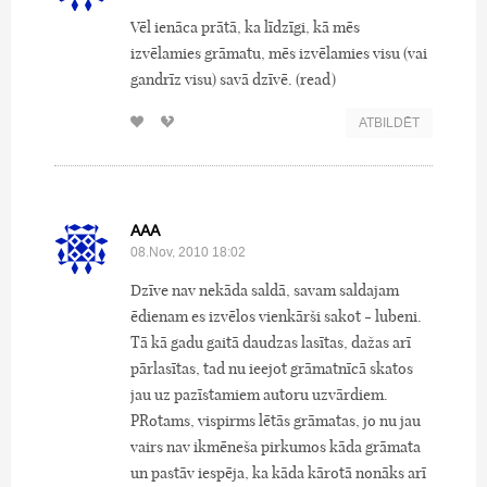
Vēl ienāca prātā, ka līdzīgi, kā mēs
izvēlamies grāmatu, mēs izvēlamies visu (vai
gandrīz visu) savā dzīvē. (read)
ATBILDĒT
AAA
08.Nov, 2010 18:02
Dzīve nav nekāda saldā, savam saldajam
ēdienam es izvēlos vienkārši sakot - lubeni.
Tā kā gadu gaitā daudzas lasītas, dažas arī
pārlasītas, tad nu ieejot grāmatnīcā skatos
jau uz pazīstamiem autoru uzvārdiem.
PRotams, vispirms lētās grāmatas, jo nu jau
vairs nav ikmēneša pirkumos kāda grāmata
un pastāv iespēja, ka kāda kārotā nonāks arī