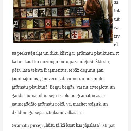
as
int
uit
īvā
izv
ēl
es
piekritēji ilgi un dikti klīst gar grāmatu plauktiem, it
kā tur kaut ko nozīmīgu būtu pazaudējuši. Šķirsta,
pēta, lasa teksta fragmentus, iebāž degunu gan
jauninājumos, gan veco izdevumu un nocenoto
grāmatu plauktiņā. Beigu beigās, vai nu atvieglotu un
gandarījuma pilnu seju izsoļo no grāmatnīcas ar
jauniegādāto grāmatu rokā, vai mazliet saīguši un
dziļdomīgu sejas izteiksmi velkas ārā.
Grāmatu pircēji
„būtu tā kā kaut kas jāpalasa”
īsti pat