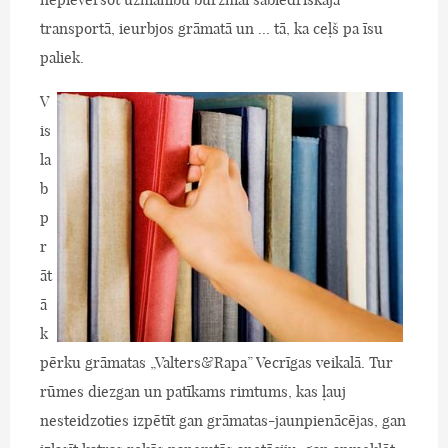
transportā, ieurbjos grāmatā un ... tā, ka ceļš pa īsu
paliek.
V
is
la
b
p
r
āt
ā
k
pērku grāmatas „Valters&Rapa” Vecrīgas veikalā. Tur
rūmes diezgan un patīkams rimtums, kas ļauj
nesteidzoties izpētīt gan grāmatas-jaunpienācējas, gan