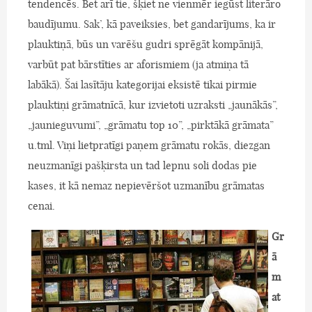
tendencēs. Bet arī tie, šķiet ne vienmēr iegūst literāro
baudījumu. Sak’, kā paveiksies, bet gandarījums, ka ir
plauktiņā, būs un varēšu gudri sprēgāt kompānijā,
varbūt pat bārstīties ar aforismiem (ja atmiņa tā
labākā). Šai lasītāju kategorijai eksistē tikai pirmie
plauktiņi grāmatnīcā, kur izvietoti uzraksti „jaunākās”,
„jaunieguvumi”, „grāmatu top 10”, „pirktākā grāmata”
u.tml. Viņi lietpratīgi paņem grāmatu rokās, diezgan
neuzmanīgi pašķirsta un tad lepnu soli dodas pie
kases, it kā nemaz nepievēršot uzmanību grāmatas
cenai.
Gr
ā
m
at