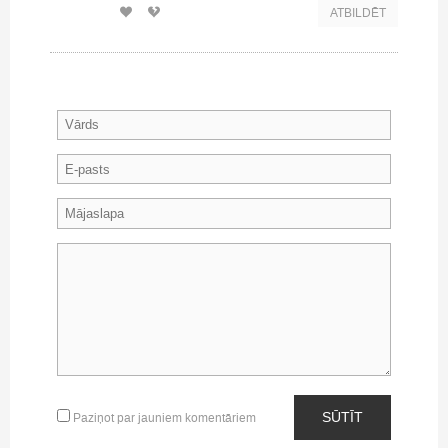
ATBILDĒT
SŪTĪT
Paziņot par jauniem komentāriem