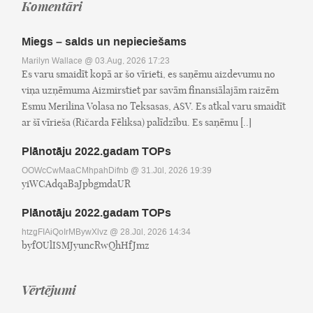
Komentāri
Miegs – salds un nepieciešams
Marilyn Wallace
@ 03.Aug, 2026 17:23
Es varu smaidīt kopā ar šo vīrieti, es saņēmu aizdevumu no
viņa uzņēmuma Aizmirstiet par savām finansiālajām raizēm
Esmu Merilina Volasa no Teksasas, ASV. Es atkal varu smaidīt
ar šī vīrieša (Ričarda Fēliksa) palīdzību. Es saņēmu [..]
Plānotāju 2022.gadam TOPs
OOWcCwMaaCMhpahDifnb
@ 31.Jūl, 2026 19:39
yiWCAdqaBaJpbgmdaUR
Plānotāju 2022.gadam TOPs
htzgFIAiQoIrMBywXlvz
@ 28.Jūl, 2026 14:34
byfOUlISMJyuncRwQhHfJmz
Vērtējumi