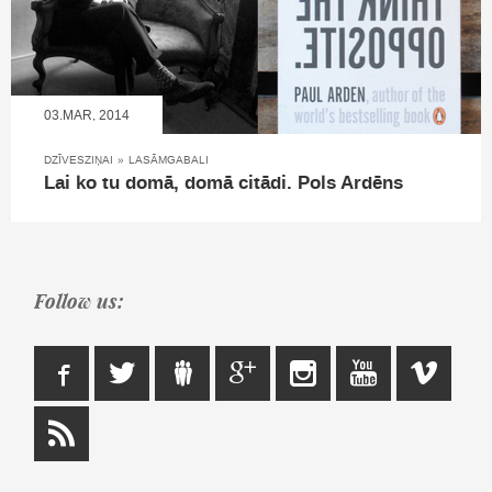
03.MAR, 2014
DZĪVESZIŅAI
»
LASĀMGABALI
Lai ko tu domā, domā citādi. Pols Ardēns
Follow us: