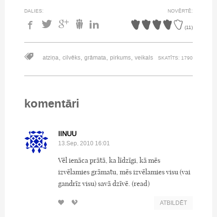
DALIES:
NOVĒRTĒ:
(
11
)
,
,
,
,
atziņa
cilvēks
grāmata
pirkums
veikals
SKATĪTS: 1790
komentāri
IINUU
13.Sep, 2010 16:01
Vēl ienāca prātā, ka līdzīgi, kā mēs
izvēlamies grāmatu, mēs izvēlamies visu (vai
gandrīz visu) savā dzīvē. (read)
ATBILDĒT