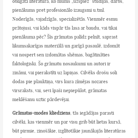
obligātā literatūra, ko mums „uzspiež” studijas, darbs,
pienākums pret profesionālo izaugsmi u.tml.
Noderīgās, vajadzīgās, specializētās. Vienmēr esmu
prātojusi, vai kāds vispār tās lasa ar baudu, vai tikai
pienākuma pēc? Šīs grāmatas palīdz pelnīt, saprast
likumsakarīgas materiālā un garīgā pasaulē, izdomāt
vai nospert sen izdomātas shēmas, bagātināties
faktoloģiski. Šo grāmatu nosaukumi un autori ir
zināmi, vai pierakstīti uz lapiņas. Cilvēks drošu soli
dodas pie plauktiņa, virs kura zīmējas nozares
virsraksts, vai, sevi īpaši nepiepūlot, grāmatas
meklēšanu uztic pārdevējai.
Grāmatas-modes kliedziens
, tās iegādājas parasti
cilvēki, kas vienmēr un par visu grib būt lietas kursā,
būt pirmie, zinošākie, izglītotākie jaunākajās literatūras