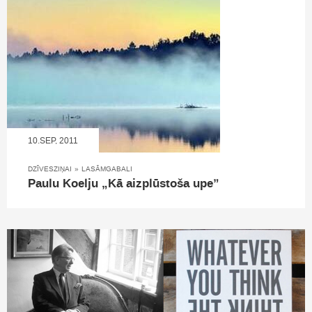
10.SEP, 2011
DZĪVESZIŅAI
»
LASĀMGABALI
Paulu Koelju „Kā aizplūstoša upe”