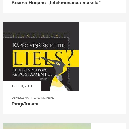
Kevins Hogans „Ietekmēšanas māksla”
12.FEB, 2011
DZĪVESZIŅAI
»
LASĀMGABALI
Pingvīnismi