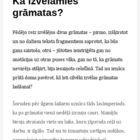
Kā izvēlamies
grāmatas?
Pēdējo reiz izvēlējos divas grāmatas – pirmo, izšķirstot
un no dažiem teksta fragmentiem saprotot, ka būs
gana saistoša, otru – jūtoties ieintriģēta gan no
anotācijas uz otras puses vāka, gan no tā, ka grāmatu
nevarēja atšķirt, bija iesaiņota celofānā. Tad nu ienāca
prātā doma pavērot, kā īsti cilvēki izvēlas grāmatas
lasīšanai?
Šoruden pēc ilgiem laikiem uznāca tāds lasāmperiods,
ka pa grāmatai vienā nedēļā izrauju cauri. Mainījās
biroja atrašanās vieta un laiks, kuru jāpavada ceļā uz
darbu, ir ilgāks. Tad nu to izmantoju savtīgos nolūkos,
nepievēršot uzmanību burzmai sabiedriskajā