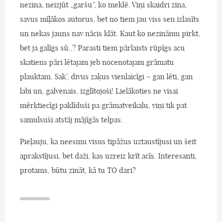
nezina, neizjūt „garšu”, ko meklē. Viņi skaidri zina,
savus mīļākos autorus, bet no tiem jau viss sen izlasīts
un nekas jauns nav nācis klāt. Kaut ko nezināmu pirkt,
bet ja galīgs sū..? Parasti tiem pārlaists rūpīgs acu
skatiens pāri lētajam jeb nocenotajam grāmatu
plauktam. Sak’, divus zaķus vienlaicīgi – gan lēti, gan
labi un, galvenais, izglītojoši! Lielākoties ne visai
mērķtiecīgi paklīduši pa grāmatveikalu, viņi tik pat
samulsuši atstāj mājīgās telpas.
Pieļauju, ka neesmu visus tipāžus uztaustījusi un šeit
aprakstījusi, bet daži, kas uzreiz krīt acīs. Interesanti,
protams, būtu zināt, kā tu TO dari?