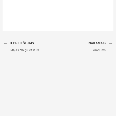
←
→
IEPRIEKŠĒJAIS
NĀKAMAIS
Mājas čībiņu vēsture
Ieradums