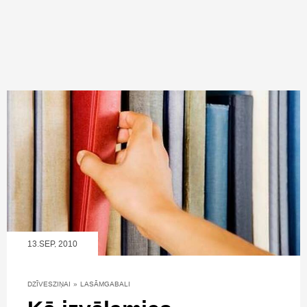
13.SEP, 2010
DZĪVESZIŅAI
»
LASĀMGABALI