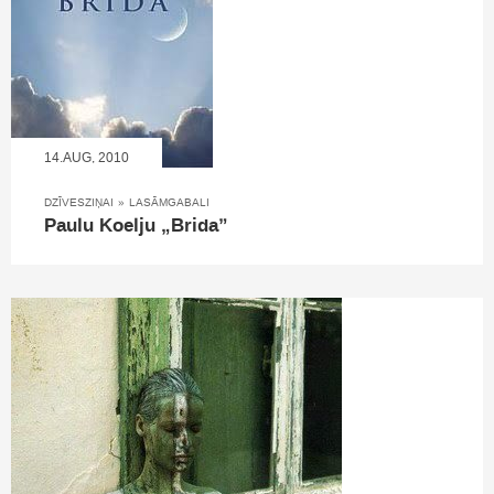
14.AUG, 2010
DZĪVESZIŅAI
»
LASĀMGABALI
Paulu Koelju „Brida”