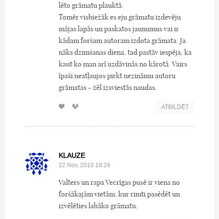
lēto grāmatu plauktā.
Tomēr visbiežāk es eju grāmatu izdevēju
mājas lapās un paskatos jaunumus vai ir
kādam foršam autoram izdota grāmata. Ja
nāks dzimšanas diena, tad pastāv iespēja, ka
kaut ko man arī uzdāvinās no kārotā. Vairs
īpaši neatļaujos pirkt nezināmu autoru
grāmatas - žēl izsviestās naudas.
ATBILDĒT
KLAUZE
22.Nov, 2010 18:26
Valters un rapa Vecrīgas pusē ir viena no
foršākajām vietām, kur rimti pasēdēt un
izvēlēties labāko grāmatu.