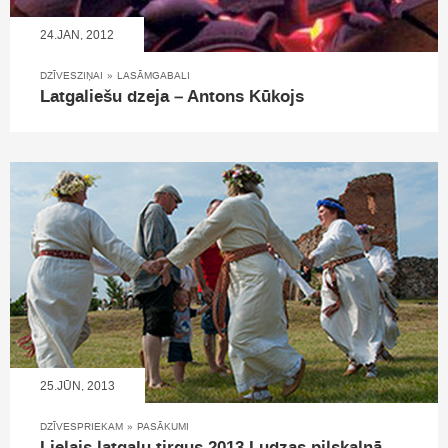
24.JAN, 2012
DZĪVESZIŅAI
»
LASĀMGABALI
Latgaliešu dzeja – Antons Kūkojs
25.JŪN, 2013
DZĪVESPRIEKAM
»
PASĀKUMI