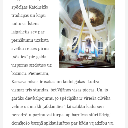
spēcīgas Katoliskās
tradīcijas un kapu
kultūra. Īstens
latgalietis sev par
pienākumu uzskata
svētku reizēs pirms
„sēsties” pie galda
vispirms aizdoties uz
baznīcu. Piemēram,
Kārsavā mises ir īsākas un kodolīgākas. Ludzā –
vismaz trīs stundas, bet Viļānos visas piecas. Un, jo
garāks dievkalpojums, jo spēcīgāka ir vīrieša cilvēka
vēlme uz mirkli „atklanīties”, lai satiktu kādu sen
neredzētu paziņu vai turpat ap baznīcas stūri līdzīgi
domājošo bariņā apklaušinātos par kādu vajadzību vai