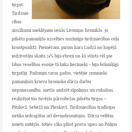
tirgot.
Tirdznie
cības
aizsākumi meklējami senās Livonijas hronikās, jo
pilsēta pamanījās uzcelties nozīmīgo tirdzniecības ceļu
krustpunktā. Piemēram, pirms kara Ludzā no kopējā
iedzīvotāju skaita 74% bija ebreji un kā stāsta vēl pie
labas veselības esošie tā laika liecinieki - bija brīnišķīgi
tirgotāji. Padomju varas gados, vietējie zemnieki
pamanījuši krievu hronisko dārza darbu
nepanesamību, metās audzēt sīpoliņus un ruksīšus,
realizējot tos tuvējās pārrobežas pilsētu tirgos –
Pitalovā, Sebežā un Pleskavā. Tirdzniecības tradīcijas
netika iedragātas arī deviņdesmitajos. Dārza veltēm
noiets mitējās, toties sāka plūst preču upes no Polijas