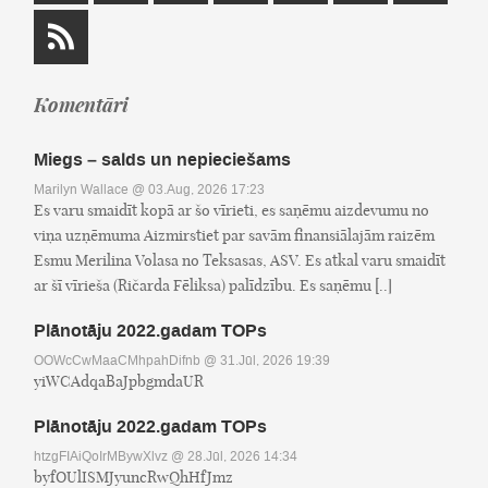
Komentāri
Miegs – salds un nepieciešams
Marilyn Wallace
@ 03.Aug, 2026 17:23
Es varu smaidīt kopā ar šo vīrieti, es saņēmu aizdevumu no
viņa uzņēmuma Aizmirstiet par savām finansiālajām raizēm
Esmu Merilina Volasa no Teksasas, ASV. Es atkal varu smaidīt
ar šī vīrieša (Ričarda Fēliksa) palīdzību. Es saņēmu [..]
Plānotāju 2022.gadam TOPs
OOWcCwMaaCMhpahDifnb
@ 31.Jūl, 2026 19:39
yiWCAdqaBaJpbgmdaUR
Plānotāju 2022.gadam TOPs
htzgFIAiQoIrMBywXlvz
@ 28.Jūl, 2026 14:34
byfOUlISMJyuncRwQhHfJmz