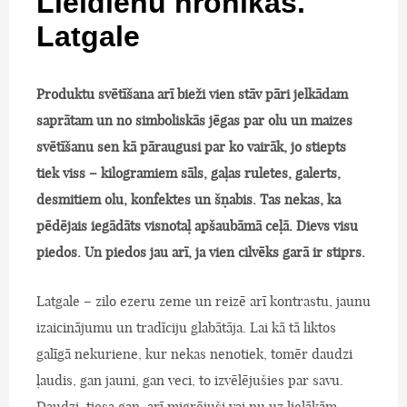
Lieldienu hronikas.
Latgale
Produktu svētīšana arī bieži vien stāv pāri jelkādam
saprātam un no simboliskās jēgas par olu un maizes
svētīšanu sen kā pāraugusi par ko vairāk, jo stiepts
tiek viss – kilogramiem sāls, gaļas ruletes, galerts,
desmitiem olu, konfektes un šņabis. Tas nekas, ka
pēdējais iegādāts visnotaļ apšaubāmā ceļā. Dievs visu
piedos. Un piedos jau arī, ja vien cilvēks garā ir stiprs.
Latgale – zilo ezeru zeme un reizē arī kontrastu, jaunu
izaicinājumu un tradīciju glabātāja. Lai kā tā liktos
galīgā nekuriene, kur nekas nenotiek, tomēr daudzi
ļaudis, gan jauni, gan veci, to izvēlējušies par savu.
Daudzi, tiesa gan, arī migrējuši vai nu uz lielākām