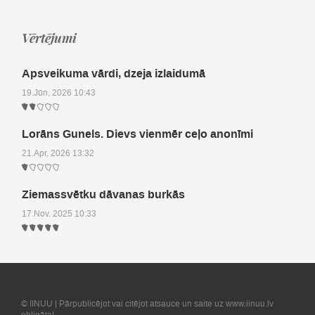
Vērtējumi
Apsveikuma vārdi, dzeja izlaidumā
19.Jūn, 2026 10:43
Lorāns Gunels. Dievs vienmēr ceļo anonīmi
21.Apr, 2026 13:32
Ziemassvētku dāvanas burkās
17.Nov, 2025 10:33
© IINUU | Pārpublicējot vai citējot atsauce un saite uz www.iinuu.lv
obligāta!