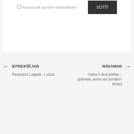
SŪTĪT
Paziņot par jauniem komentāriem
←
→
IEPRIEKŠĒJAIS
NĀKAMAIS
Pavasaris Latgalē - Ludza
Kāda ir tava būtība –
grāmata, avīze vai žurnāls?
(tests)