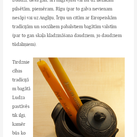
pilsētām, piemēram, Rīgu (par to galva nevienam
nesāp) vai uz Angliju, Īriju un citām ar Eiropeiskām
tradīcijām un sociāliem pabalstiem bagātām valstīm
(par to gan skaļa kladzināšana daudziem, jo daudziem
tūdaliņiem).
Tirdznie
cības
tradīcijā
m bagātā
Ludza
pastāvēs
tik ilgi,
kamēr
būs ko