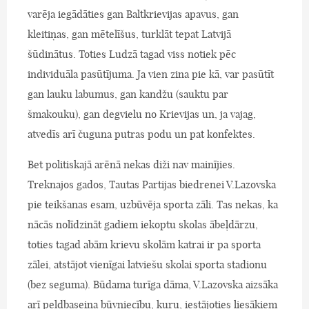
varēja iegādāties gan Baltkrievijas apavus, gan
kleitiņas, gan mētelīšus, turklāt tepat Latvijā
šūdinātus. Toties Ludzā tagad viss notiek pēc
individuāla pasūtījuma. Ja vien zina pie kā, var pasūtīt
gan lauku labumus, gan kandžu (sauktu par
šmakouku), gan degvielu no Krievijas un, ja vajag,
atvedīs arī čuguna putras podu un pat konfektes.
Bet politiskajā arēnā nekas diži nav mainījies.
Treknajos gados, Tautas Partijas biedrenei V.Lazovska
pie teikšanas esam, uzbūvēja sporta zāli. Tas nekas, ka
nācās nolīdzināt gadiem iekoptu skolas ābeļdārzu,
toties tagad abām krievu skolām katrai ir pa sporta
zālei, atstājot vienīgai latviešu skolai sporta stadionu
(bez seguma). Būdama turīga dāma, V.Lazovska aizsāka
arī peldbaseina būvniecību, kuru, iestājoties liesākiem