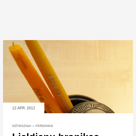
12.APR, 2012
DZĪVESZIŅAI
»
PĀRDOMAS