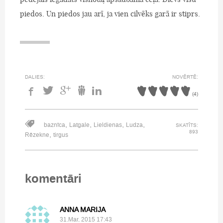
piedos. Un piedos jau arī, ja vien cilvēks garā ir stiprs.
DALIES:
NOVĒRTĒ:
(
4
)
,
,
,
,
baznīca
Latgale
Lieldienas
Ludza
SKATĪTS:
893
,
Rēzekne
tirgus
komentāri
ANNA MARIJA
31.Mar, 2015 17:43