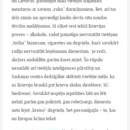
un Lietuvas, pastumjot malā vietējos daiļamata
meistarus ar saviem „roku” darinājumiem. Bet, arī tas
drīz rimās un apsviedīgi ļaudis devās citu naudas
tērcīšu meklējumos, tā sākot vest iekšā Krievijas
preces – alkoholu, radot pamatīgu nervozitāti vietējam
„točku” biznesam, cigaretes un degvielu, kurš savukārt
radīja nervozitāti Ieņēmumu dienestam, jo redz,
akcīzes nodoklītis garām kasei aiziet. Šo rūpalu
nesmādē arī vietējās inteliģences pārstāvji un
Saskaņas centra dedzīgākie aktīvisti (vietējie mēļo, ka
uz Krieviju braukā pat krievu skolas direktore, SC
biedrene). Savukārt iespēju iepirkties labi un lēti
nelaiž garām gan policisti, gan robežsargi, dienesta
auto lejot „kreiso” degvielu, bet personīgajās – to, kas
no Eiropas krāna tekot.