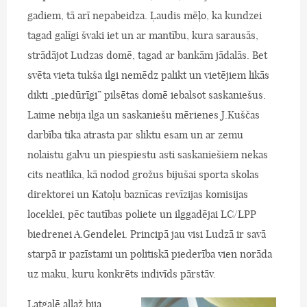
gadiem, tā arī nepabeidza. Ļaudis mēļo, ka kundzei
tagad galīgi švaki iet un ar mantību, kura sarausās,
strādājot Ludzas domē, tagad ar bankām jādalās. Bet
svēta vieta tukša ilgi nemēdz palikt un vietējiem likās
dikti „piedūrīgi” pilsētas domē iebalsot saskaniešus.
Laime nebija ilga un saskaniešu mērienes J.Kuščas
darbība tika atrasta par sliktu esam un ar zemu
nolaistu galvu un piespiestu asti saskaniešiem nekas
cits neatlika, kā nodod grožus bijušai sporta skolas
direktorei un Katoļu baznīcas revīzijas komisijas
loceklei, pēc tautības poliete un ilggadējai LC/LPP
biedrenei A.Gendelei. Principā jau visi Ludzā ir savā
starpā ir pazīstami un politiskā piederība vien norāda
uz maku, kuru konkrēts indivīds pārstāv.
Latgalē allaž bija