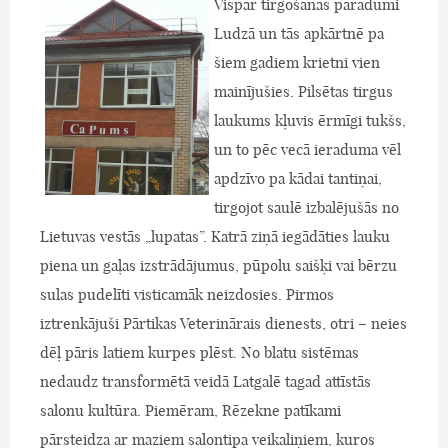
Vispār tirgošanās paradumi
Ludzā un tās apkārtnē pa
šiem gadiem krietni vien
mainījušies. Pilsētas tirgus
laukums kļuvis ērmīgi tukšs,
un to pēc vecā ieraduma vēl
apdzīvo pa kādai tantiņai,
tirgojot saulē izbalējušās no
Lietuvas vestās „lupatas”. Katrā ziņā iegādāties lauku
piena un gaļas izstrādājumus, pūpolu saišķi vai bērzu
sulas pudelīti visticamāk neizdosies. Pirmos
iztrenkājuši Pārtikas Veterinārais dienests, otri – neies
dēļ pāris latiem kurpes plēst. No blatu sistēmas
nedaudz transformētā veidā Latgalē tagad attīstās
salonu kultūra. Piemēram, Rēzekne patīkami
pārsteidza ar maziem salontipa veikaliņiem, kuros