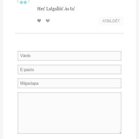
Hei! Latgalīši! As ta!
ATBILDĒT