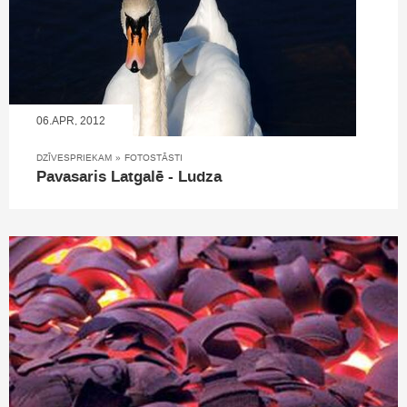
06.APR, 2012
DZĪVESPRIEKAM
»
FOTOSTĀSTI
Pavasaris Latgalē - Ludza