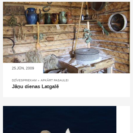
25.JŪN, 2009
DZĪVESPRIEKAM
»
APKĀRT PASAULEI
Jāņu dienas Latgalē