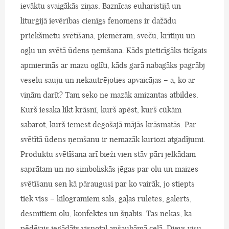
ievāktu svaigākās ziņas. Baznīcas euharistijā un
liturģijā ievērības cienīgs fenomens ir dažādu
priekšmetu svētīšana, piemēram, sveču, krītiņu un
ogļu un svētā ūdens ņemšana. Kāds pieticīgāks ticīgais
apmierinās ar mazu oglīti, kāds garā nabagāks pagrābj
veselu sauju un nekautrējoties apvaicājas – a, ko ar
viņām darīt? Tam seko ne mazāk amizantas atbildes.
Kurš iesaka likt krāsnī, kurš apēst, kurš cūkām
sabarot, kurš iemest degošajā mājās krāsmatās. Par
svētītā ūdens ņemšanu ir nemazāk kuriozi atgadījumi.
Produktu svētīšana arī bieži vien stāv pāri jelkādam
saprātam un no simboliskās jēgas par olu un maizes
svētīšanu sen kā pāraugusi par ko vairāk, jo stiepts
tiek viss – kilogramiem sāls, gaļas ruletes, galerts,
desmitiem olu, konfektes un šņabis. Tas nekas, ka
pēdējais iegādāts visnotaļ apšaubāmā ceļā. Dievs visu