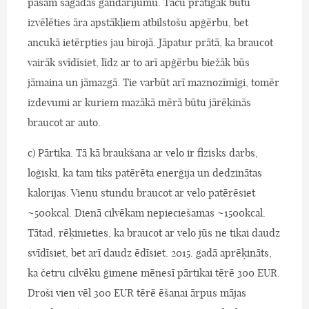
pašam sagādās gandarījumu. Taču prātīgāk būtu
izvēlēties āra apstākļiem atbilstošu apģērbu, bet
ancukā ietērpties jau birojā. Jāpatur prātā, ka braucot
vairāk svīdīsiet, līdz ar to arī apģērbu biežāk būs
jāmaina un jāmazgā. Tie varbūt arī maznozīmīgi, tomēr
izdevumi ar kuriem mazākā mērā būtu jārēķinās
braucot ar auto.
c) Pārtika. Tā kā braukšana ar velo ir fizisks darbs,
loģiski, ka tam tiks patērēta enerģija un dedzinātas
kalorijas. Vienu stundu braucot ar velo patērēsiet
~500kcal. Dienā cilvēkam nepieciešamas ~1500kcal.
Tātad, rēķinieties, ka braucot ar velo jūs ne tikai daudz
svīdīsiet, bet arī daudz ēdīsiet. 2015. gadā aprēķināts,
ka četru cilvēku ģimene mēnesī pārtikai tērē 300 EUR.
Droši vien vēl 300 EUR tērē ēšanai ārpus mājas