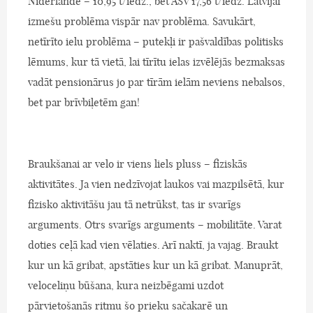
Nīderlande – 10,95 t/iedz., bet ASV 17,56 t/iedz. Latvijai
izmešu problēma vispār nav problēma. Savukārt,
netīrīto ielu problēma – putekļi ir pašvaldības politisks
lēmums, kur tā vietā, lai tīrītu ielas izvēlējās bezmaksas
vadāt pensionārus jo par tīrām ielām neviens nebalsos,
bet par brīvbiļetēm gan!
Braukšanai ar velo ir viens liels pluss – fiziskās
aktivitātes. Ja vien nedzīvojat laukos vai mazpilsētā, kur
fizisko aktivitāšu jau tā netrūkst, tas ir svarīgs
arguments. Otrs svarīgs arguments – mobilitāte. Varat
doties ceļā kad vien vēlaties. Arī naktī, ja vajag. Braukt
kur un kā gribat, apstāties kur un kā gribat. Manuprāt,
veloceliņu būšana, kura neizbēgami uzdot
pārvietošanās ritmu šo prieku sačakarē un