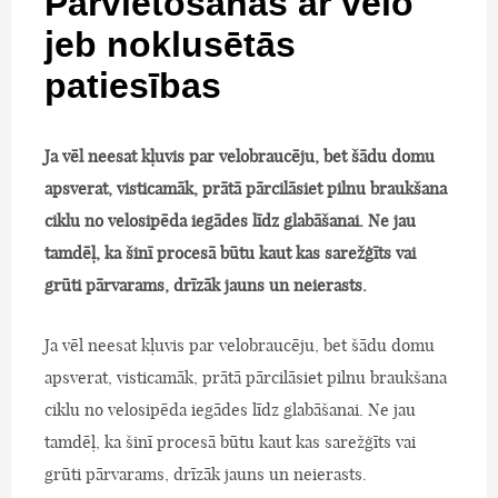
Pārvietošanās ar velo
jeb noklusētās
patiesības
Ja vēl neesat kļuvis par velobraucēju, bet šādu domu
apsverat, visticamāk, prātā pārcilāsiet pilnu braukšana
ciklu no velosipēda iegādes līdz glabāšanai. Ne jau
tamdēļ, ka šinī procesā būtu kaut kas sarežģīts vai
grūti pārvarams, drīzāk jauns un neierasts.
Ja vēl neesat kļuvis par velobraucēju, bet šādu domu
apsverat, visticamāk, prātā pārcilāsiet pilnu braukšana
ciklu no velosipēda iegādes līdz glabāšanai. Ne jau
tamdēļ, ka šinī procesā būtu kaut kas sarežģīts vai
grūti pārvarams, drīzāk jauns un neierasts.