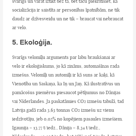
svarīgs un varat iztikt bez tā, bet taču piekritīsiet, ka
socializācija ir saistīta ar personības īpatnībām, ne tik
daudz ar dzīvesveidu un ne tik – braucat vai nebraucat
ar velo.
5. Ekoloģija.
Svarīgs velomīļu arguments par labu braukšanai ar
velo ir ekoloģiskums, jo kā zināms, automašīnas rada
izmešus. Velomīļi un automīļi ir kā suns ar kaķi, kā
Vienotība un Saskaņa, ka Iņ un Jaņ. Kā ilustratīvus un
pamācošus piemērus piesaucot pētījumus no Dānijas
vai Nīderlandes. Ja paskatāmies CO2 izmešu tabulā, tad
Latvija gadā rada 3,63 tonnas CO2 izmešu uz vienu
iedzīvotāju, jeb 0,02% no kopējiem pasaules izmešiem.
Igaunija – 13,77 t/iedz., Dānija – 8,34 t/iedz.,