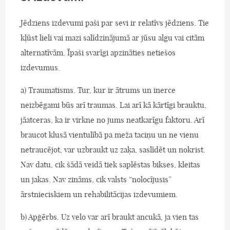
Jēdziens izdevumi paši par sevi ir relatīvs jēdziens. Tie
kļūst lieli vai mazi salīdzinājumā ar jūsu algu vai citām
alternatīvām. Īpaši svarīgi apzināties netiešos
izdevumus.
a) Traumatisms. Tur, kur ir ātrums un inerce
neizbēgami būs arī traumas. Lai arī kā kārtīgi brauktu,
jāatceras, ka ir virkne no jums neatkarīgu faktoru. Arī
braucot klusā vientulībā pa meža taciņu un ne vienu
netraucējot, var uzbraukt uz zaķa, saslīdēt un nokrist.
Nav datu, cik šādā veidā tiek saplēstas bikses, kleitas
un jakas. Nav zināms, cik valsts “nolocījusis”
ārstnieciskiem un rehabilitācijas izdevumiem.
b) Apģērbs. Uz velo var arī braukt ancukā, ja vien tas