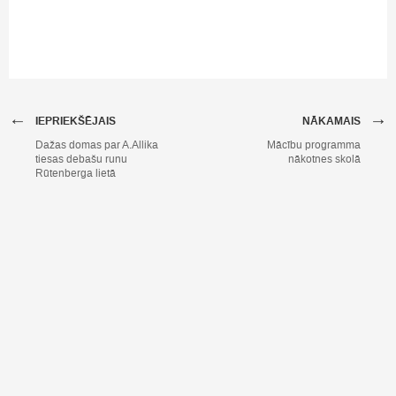
←
→
IEPRIEKŠĒJAIS
NĀKAMAIS
Dažas domas par A.Allika
Mācību programma
tiesas debašu runu
nākotnes skolā
Rūtenberga lietā