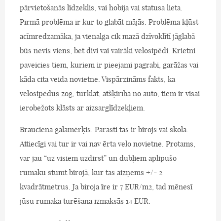
pārvietošanās līdzeklis, vai hobija vai statusa lieta.
Pirmā problēma ir kur to glabāt mājās. Problēma kļūst
acīmredzamāka, ja vienalga cik mazā dzīvoklītī jāglabā
būs nevis viens, bet divi vai vairāki velosipēdi. Krietni
paveicies tiem, kuriem ir pieejami pagrabi, garāžas vai
kāda cita veida novietne. Vispārzināms fakts, ka
velosipēdus zog, turklāt, atšķirībā no auto, tiem ir visai
ierobežots klāsts ar aizsarglīdzekļiem.
Brauciena galamērķis. Parasti tas ir birojs vai skola.
Attiecīgi vai tur ir vai nav ērta velo novietne. Protams,
var jau “uz visiem uzdirst” un dubļiem aplipušo
rumaku stumt birojā, kur tas aizņems +/- 2
kvadrātmetrus. Ja biroja īre ir 7 EUR/m2, tad mēnesī
jūsu rumaka turēšana izmaksās 14 EUR.