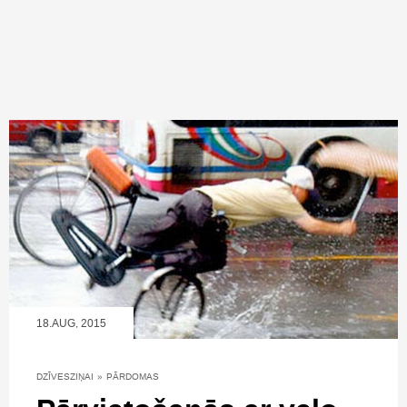
18.AUG, 2015
DZĪVESZIŅAI
»
PĀRDOMAS