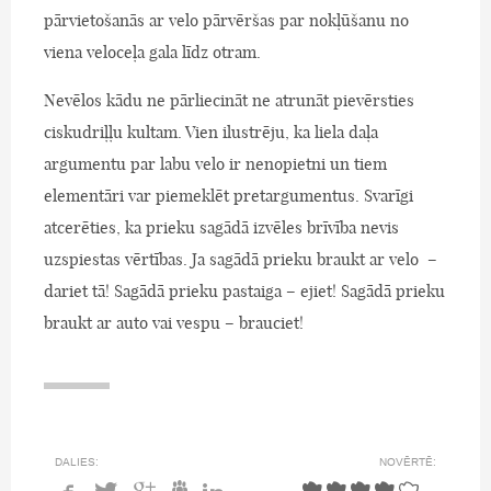
pārvietošanās ar velo pārvēršas par nokļūšanu no
viena veloceļa gala līdz otram.
Nevēlos kādu ne pārliecināt ne atrunāt pievērsties
ciskudriļļu kultam. Vien ilustrēju, ka liela daļa
argumentu par labu velo ir nenopietni un tiem
elementāri var piemeklēt pretargumentus. Svarīgi
atcerēties, ka prieku sagādā izvēles brīvība nevis
uzspiestas vērtības. Ja sagādā prieku braukt ar velo –
dariet tā! Sagādā prieku pastaiga – ejiet! Sagādā prieku
braukt ar auto vai vespu – brauciet!
DALIES:
NOVĒRTĒ: