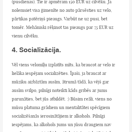
(pusdienas). Tie ir apmēram 150 EUR uz cilvēku. Ja
nolemsiet visa ģimenīte no auto pārsēsties uz velo,
pārtikas patēriņš pieaugs. Varbūt ne uz pusi, bet
tomēr. Mehāniski rēķinot tas pieaugs par 75 EUR uz
vienu cilvēku.
4. Socializācija.
Vēl viens velomīļu izplatīts mīts, ka braucot ar velo ir
lielāka iespējam socializēties. Īpaši, ja braucat ar
mūziku aizbāztām ausīm, ātrumā tādā, ka vējš gar
ausīm svilpo, pilnīgi noteikti kāds gribēs ar jums
parunāties, bet jūs atbildēt. :) Būsim reāli, viens no
mūsu platuma grādiem un mentalitātei spēcīgiem
socializēšanās ierosinātājiem ir alkohols. Pilnīgi
iespējams, ka alkohols jums un jūsu draugiem nav