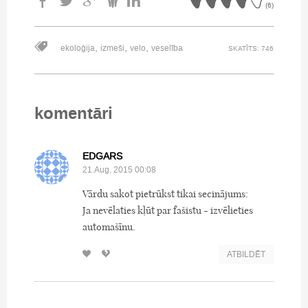
(
6
)
,
,
,
ekoloģija
izmeši
velo
veselība
SKATĪTS: 746
komentāri
EDGARS
21.Aug, 2015 00:08
Vārdu sakot pietrūkst tikai secinājums:
Ja nevēlaties kļūt par fašistu - izvēlieties
automašīnu.
ATBILDĒT