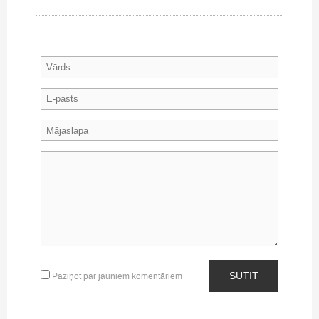
SŪTĪT
Paziņot par jauniem komentāriem