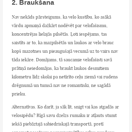
2. Braukšana
Nav nekāds pārsteigums, ka velo kustību, ko asākā
vārdu apmaiņā dažkārt nodēvēt par velofašismu,
koncentrējas lielajās pilsētās. Ļoti iespējams, tas
saistīts ar to, ka mazpilsētās un laukos ar velo brauc
kopš mazotnes un pieaugušajā vecumā uz to vairs nav
tāda iekāre. Domājams, tā saucamie velofašisti savā
prātiņā neiedomājas, ka braukt laukos desmitiem
kilometru līdz skolai pa netīrīto ceļu ziemā vai rudens
drēgnumā un tumsā nav ne romantiski, ne sagādā
prieku.
Alternatīvas. Ko darīt, ja sāk līt, snigt vai kas atgadās ar
velosipēdu? Rīgā savu dzelzs rumaku ir atļauts stumt
iekšā piebāztajā sabiedriskajā transportā, pretī