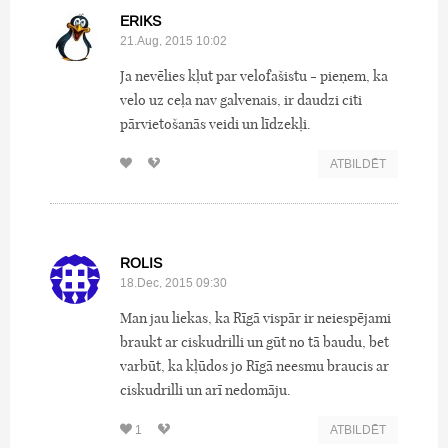
ERIKS
21.Aug, 2015 10:02
Ja nevēlies kļut par velofašistu - pieņem, ka
velo uz ceļa nav galvenais, ir daudzi citi
pārvietošanās veidi un līdzekļi.
ATBILDĒT
ROLIS
18.Dec, 2015 09:30
Man jau liekas, ka Rīgā vispār ir neiespējami
braukt ar ciskudrilli un gūt no tā baudu, bet
varbūt, ka kļūdos jo Rīgā neesmu braucis ar
ciskudrilli un arī nedomāju.
1
ATBILDĒT