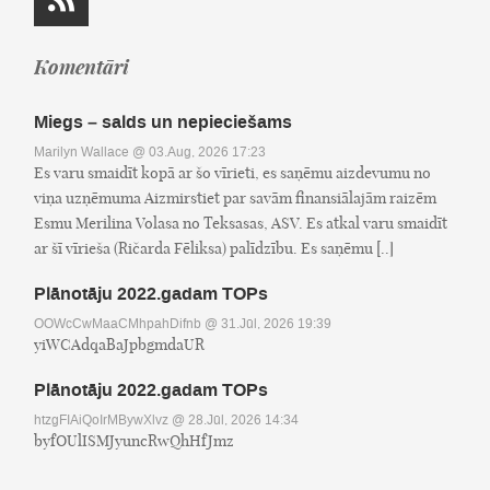
Komentāri
Miegs – salds un nepieciešams
Marilyn Wallace
@ 03.Aug, 2026 17:23
Es varu smaidīt kopā ar šo vīrieti, es saņēmu aizdevumu no
viņa uzņēmuma Aizmirstiet par savām finansiālajām raizēm
Esmu Merilina Volasa no Teksasas, ASV. Es atkal varu smaidīt
ar šī vīrieša (Ričarda Fēliksa) palīdzību. Es saņēmu [..]
Plānotāju 2022.gadam TOPs
OOWcCwMaaCMhpahDifnb
@ 31.Jūl, 2026 19:39
yiWCAdqaBaJpbgmdaUR
Plānotāju 2022.gadam TOPs
htzgFIAiQoIrMBywXlvz
@ 28.Jūl, 2026 14:34
byfOUlISMJyuncRwQhHfJmz