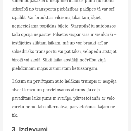
saņemot pasažieru neapmierinātības pilnu ņurdoņu.
Atkarībā no transporta piebāztības pakāpes tā var arī
izpalikt. Var braukt ar vilcienu, tikai tam, šķiet,
nepieciešama papildus biļete. Starppilsētu autobusos
tāda opcija nepastāv. Pilsētās vispār viss ir vienkārši –
iestājoties sliktam laikam, mājup var braukt arī ar
sabiedrisko transportu vai pat taksi, velopēdu atstājot
birojā vai skolā. Slikti laika apstākļi neērtību ziņā
pielīdzināmi mājas aizmirstam lietussargam.
Taksim un privātajam auto lielākais trumpis ir iespēja
atvest kravu un pārvietošanās ātrums. Ja ceļā
pavadītais laiks jums ir svarīgs, pārvietošanās ar velo
varētu nebūt laba alternatīva, pārvietošanās kājām ne
tik.
3. Izdevumi