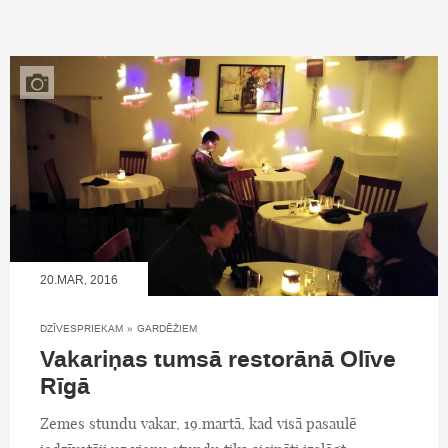
20.MAR, 2016
DZĪVESPRIEKAM
»
GARDĒŽIEM
Vakariņas tumsā restorānā Olīve
Rīgā
Zemes stundu vakar, 19.martā, kad visā pasaulē