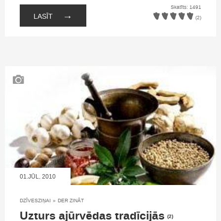
Skatīts: 1491
→
LASĪT
(2)
01.JŪL, 2010
DZĪVESZIŅAI
»
DER ZINĀT
Uzturs ajūrvēdas tradīcijās
(2)