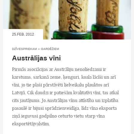
25.FEB, 2012
DZĪVESPRIEKAM
»
GARDĒŽIEM
Austrālijas vīni
Pirmās asociācijas ar Austrāliju nenoliedzami ir
karstums, sarkanā zeme, ķenguri, koala lācīši un arī
vīni, jo tie plaši pārstāvēti lielveikalu plauktos arī
Latvijā. Cik daudzi ir patiešām kvalitatīvi vīni, tas atkal
cits jautājums. Jo Austrālijas vīnu attīstība un izplatība
pasaulē ir bijusi sprādzienveidīga, līdz vīna eksporta
ziņā ieguvusi godpilno ceturto vietu starp vīna
eksportētājvalstīm.