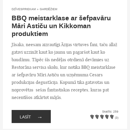
DZĪVESPRIEKAM
»
GARDĒŽIEM
BBQ meistarklase ar šefpavāru
Māri Astiču un Kikkoman
produktiem
Jāsaka, neesam aizrautīgi Āzijas virtuves fani, taču allaž
gatavi uzzināt kaut ko jaunu un pagaršot kaut ko
baudāmu. Tāpēc šīs nedēļas otrdienā devāmies uz
Restorāna servisa skolu, kur notika BBQ meistarklase
ar šefpavāru Māri Astiču un uzņēmuma Cesars
produkcijas degustācija. Kopumā tika gatavotas un
noprovētas sešas fantastiskas receptes, kuras pat
necentīšos atkārtot mājās.
Skatīts: 259
→
LASĪT
(3)