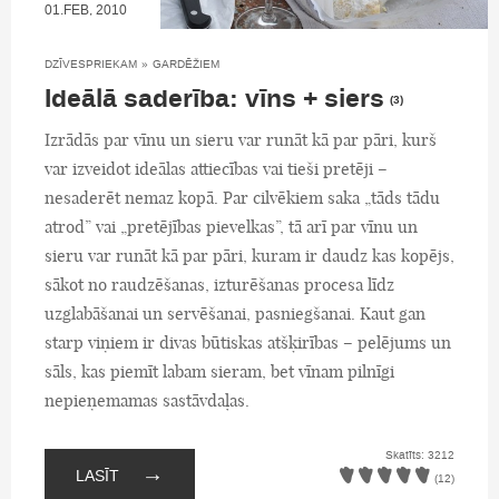
01.FEB, 2010
DZĪVESPRIEKAM
»
GARDĒŽIEM
Ideālā saderība: vīns + siers
(3)
Izrādās par vīnu un sieru var runāt kā par pāri, kurš
var izveidot ideālas attiecības vai tieši pretēji –
nesaderēt nemaz kopā. Par cilvēkiem saka „tāds tādu
atrod” vai „pretējības pievelkas”, tā arī par vīnu un
sieru var runāt kā par pāri, kuram ir daudz kas kopējs,
sākot no raudzēšanas, izturēšanas procesa līdz
uzglabāšanai un servēšanai, pasniegšanai. Kaut gan
starp viņiem ir divas būtiskas atšķirības – pelējums un
sāls, kas piemīt labam sieram, bet vīnam pilnīgi
nepieņemamas sastāvdaļas.
Skatīts: 3212
→
LASĪT
(12)