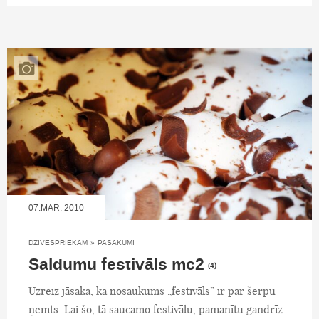
07.MAR, 2010
DZĪVESPRIEKAM
»
PASĀKUMI
Saldumu festivāls mc2
(4)
Uzreiz jāsaka, ka nosaukums „festivāls” ir par šerpu
ņemts. Lai šo, tā saucamo festivālu, pamanītu gandrīz