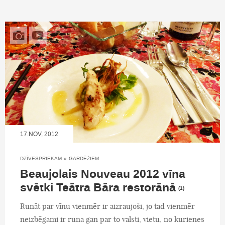
17.NOV, 2012
DZĪVESPRIEKAM
»
GARDĒŽIEM
Beaujolais Nouveau 2012 vīna
svētki Teātra Bāra restorānā
(1)
Runāt par vīnu vienmēr ir aizraujoši, jo tad vienmēr
neizbēgami ir runa gan par to valsti, vietu, no kurienes