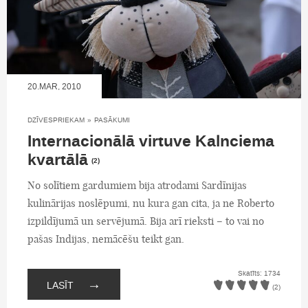
20.MAR, 2010
DZĪVESPRIEKAM
»
PASĀKUMI
Internacionālā virtuve Kalnciema
kvartālā
(2)
No solītiem gardumiem bija atrodami Sardīnijas
kulinārijas noslēpumi, nu kura gan cita, ja ne Roberto
izpildījumā un servējumā. Bija arī rieksti – to vai no
pašas Indijas, nemācēšu teikt gan.
Skatīts: 1734
→
LASĪT
(2)