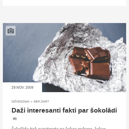
29.NOV, 2009
DZĪVESZIŅAI
»
DER ZINĀT
Daži interesanti fakti par šokolādi
(4)
Šokolāde tiek pagatavota no kakao pulvera, kakao