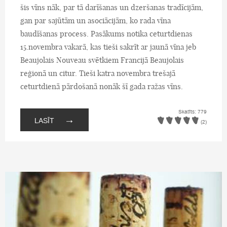
šis vīns nāk, par tā darīšanas un dzeršanas tradīcijām,
gan par sajūtām un asociācijām, ko rada vīna
baudīšanas process. Pasākums notika ceturtdienas
15.novembra vakarā, kas tieši sakrīt ar jaunā vīna jeb
Beaujolais Nouveau svētkiem Francijā Beaujolais
reģionā un citur. Tieši katra novembra trešajā
ceturtdienā pārdošanā nonāk šī gada ražas vīns.
Skatīts: 779
→
LASĪT
(2)