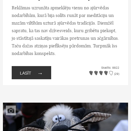
Reklāmas uzrunāta apmeklēju vienu no ajūrvēdas
nodarbībām, kurā bija solīts runāt par meditāciju un
mazām viltībām uzturā ajūrvēdas tradīcijās. Diemžēl
sapratu, ka tas nav dzīvesveids, kuru gribētu piekopt,
jo stāstītajā saskatīju vairākas pretrunas un ačgārnības.
Taču dažas atziņas piefiksēju pārdomām. Turpmāk īss
nodarbības konspekts.
Skatīts: 8822
→
LASĪT
(29)