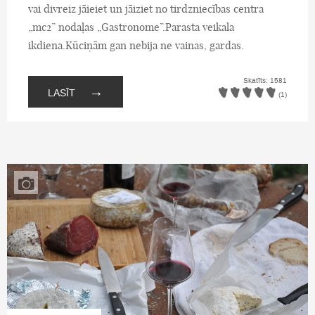
vai divreiz jāieiet un jāiziet no tirdzniecības centra
„mc2” nodaļas „Gastronome”.Parasta veikala
ikdiena.Kūciņām gan nebija ne vainas, gardas.
Skatīts: 1581
→
LASĪT
(1)