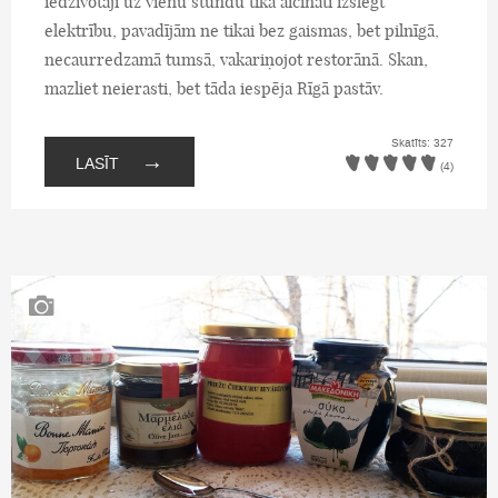
iedzīvotāji uz vienu stundu tika aicināti izslēgt
elektrību, pavadījām ne tikai bez gaismas, bet pilnīgā,
necaurredzamā tumsā, vakariņojot restorānā. Skan,
mazliet neierasti, bet tāda iespēja Rīgā pastāv.
Skatīts: 327
→
LASĪT
(4)