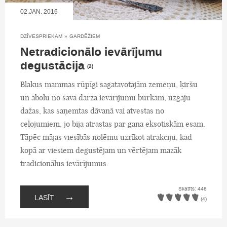
02.JAN, 2016
DZĪVESPRIEKAM
»
GARDĒŽIEM
Netradicionālo ievārījumu
degustācija
(2)
Blakus mammas rūpīgi sagatavotajām zemeņu, ķiršu
un ābolu no sava dārza ievārījumu burkām, uzgāju
dažas, kas saņemtas dāvanā vai atvestas no
ceļojumiem, jo bija atrastas par gana eksotiskām esam.
Tāpēc mājas viesībās nolēmu uzrīkot atrakciju, kad
kopā ar viesiem degustējam un vērtējam mazāk
tradicionālus ievārījumus.
Skatīts: 446
→
LASĪT
(4)