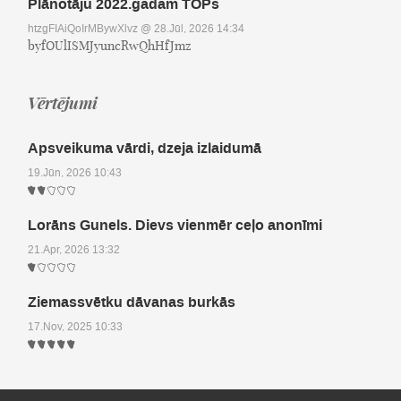
Plānotāju 2022.gadam TOPs
htzgFIAiQoIrMBywXlvz
@ 28.Jūl, 2026 14:34
byfOUlISMJyuncRwQhHfJmz
Vērtējumi
Apsveikuma vārdi, dzeja izlaidumā
19.Jūn, 2026 10:43
Lorāns Gunels. Dievs vienmēr ceļo anonīmi
21.Apr, 2026 13:32
Ziemassvētku dāvanas burkās
17.Nov, 2025 10:33