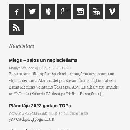
Komentāri
Miegs – salds un nepieciešams
Marilyn Wallace
@ 03.Aug, 2026 17:23
Es varu smaidīt kopā ar šo vīrieti, es saņēmu aizdevumu no
viņa uzņēmuma Aizmirstiet par savām finansiālajām raizēm
Esmu Merilina Volasa no Teksasas, ASV. Es atkal varu smaidīt
ar šī vīrieša (Ričarda Fēliksa) palīdzību. Es saņēmu [..]
Plānotāju 2022.gadam TOPs
OOWcCwMaaCMhpahDifnb
@ 31.Jūl, 2026 19:39
yiWCAdqaBaJpbgmdaUR