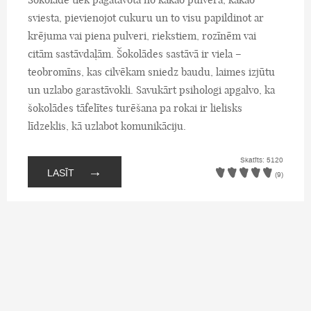
sviesta, pievienojot cukuru un to visu papildinot ar
krējuma vai piena pulveri, riekstiem, rozīnēm vai
citām sastāvdaļām. Šokolādes sastāvā ir viela –
teobromīns, kas cilvēkam sniedz baudu, laimes izjūtu
un uzlabo garastāvokli. Savukārt psihologi apgalvo, ka
šokolādes tāfelītes turēšana pa rokai ir lielisks
līdzeklis, kā uzlabot komunikāciju.
Skatīts: 5120
→
LASĪT
(9)