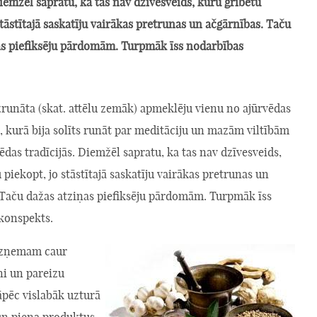
Diemžēl sapratu, ka tas nav dzīvesveids, kuru gribētu
stāstītajā saskatīju vairākas pretrunas un ačgārnības. Taču
as piefiksēju pārdomām. Turpmāk īss nodarbības
runāta (skat. attēlu zemāk) apmeklēju vienu no ajūrvēdas
 kurā bija solīts runāt par meditāciju un mazām viltībām
ēdas tradīcijās. Diemžēl sapratu, ka tas nav dzīvesveids,
 piekopt, jo stāstītajā saskatīju vairākas pretrunas un
 Taču dažas atziņas piefiksēju pārdomām. Turpmāk īss
konspekts.
uzņemam caur
ni un pareizu
āpēc vislabāk uzturā
un piena produktus,