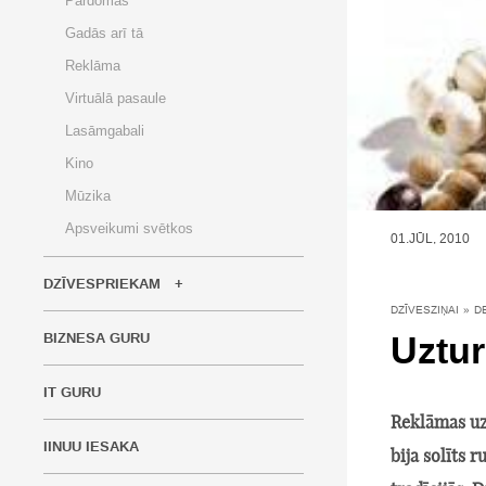
Pārdomas
Gadās arī tā
Reklāma
Virtuālā pasaule
Lasāmgabali
Kino
Mūzika
Apsveikumi svētkos
01.JŪL, 2010
DZĪVESPRIEKAM
DZĪVESZIŅAI
»
D
Uztur
BIZNESA GURU
IT GURU
Reklāmas uz
IINUU IESAKA
bija solīts 