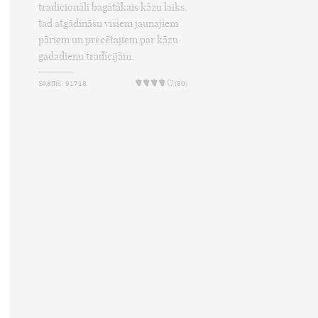
tradicionāli bagātākais kāzu laiks,
tad atgādināšu visiem jaunajiem
pāriem un precētajiem par kāzu
gadadienu tradīcijām.
Skatīts: 91718
(80)