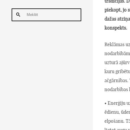
tradīcijās. 
piekopt, jo 
dažas atziņ
konspekts.
Reklāmas uz
nodarbībām,
uzturā ajūrv
kuru gribētu
ačgārnības.
nodarbības 
• Enerģiju 
ēdienu, ūde
elpošanu. T
lietot augu 