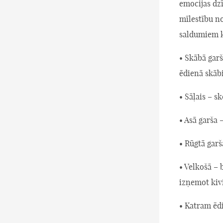
emocijas dzī
mīlestību no
saldumiem 
• Skābā garš
ēdienā skāb
• Sāļais – s
• Asā garša 
• Rūgtā garš
• Velkošā – 
izņemot kiv
• Katram ēdi