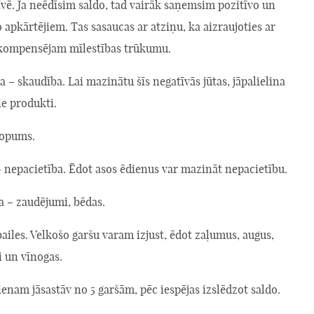
vē. Ja neēdīsim saldo, tad vairāk saņemsim pozitīvo un
 apkārtējiem. Tas sasaucas ar atziņu, ka aizraujoties ar
kompensējam mīlestības trūkumu.
a – skaudība. Lai mazinātu šīs negatīvās jūtas, jāpalielina
ie produkti.
kopums.
– nepacietība. Ēdot asos ēdienus var mazināt nepacietību.
a – zaudējumi, bēdas.
bailes. Velkošo garšu varam izjust, ēdot zaļumus, augus,
i un vīnogas.
enam jāsastāv no 5 garšām, pēc iespējas izslēdzot saldo.