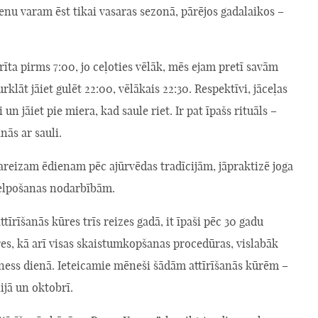
enu varam ēst tikai vasaras sezonā, pārējos gadalaikos –
 rīta pirms 7:00, jo ceļoties vēlāk, mēs ejam pretī savām
rklāt jāiet gulēt 22:00, vēlākais 22:30. Respektīvi, jāceļas
 un jāiet pie miera, kad saule riet. Ir pat īpašs rituāls –
nās ar sauli.
areizam ēdienam pēc ajūrvēdas tradīcijām, jāpraktizē joga
 elpošanas nodarbībām.
ttīrīšanās kūres trīs reizes gadā, it īpaši pēc 30 gadu
es, kā arī visas skaistumkopšanas procedūras, vislabāk
ness dienā. Ieteicamie mēneši šādām attīrīšanās kūrēm –
nijā un oktobrī.