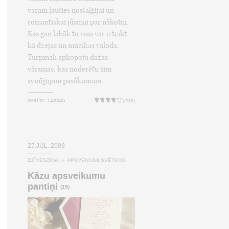
varam ļauties nostaļģijai un
romantiskai jūsmai par nākotni.
Kas gan labāk to visu var izteikt,
kā dzejas un mūzikas valoda.
Turpmāk apkopoju dažas
vārsmas, kas noderētu šim
svinīgajam pasākumam.
Skatīts: 148345
(208)
27.JŪL, 2009
DZĪVESZIŅAI
»
APSVEIKUMI SVĒTKOS
Kāzu apsveikumu
pantiņi
(15)