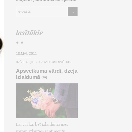
→
lasītākie
• •
18.MAI, 2011
DZĪVESZIŅAI
»
APSVEIKUMI SVĒTKOS
Apsveikuma vārdi, dzeja
izlaidumā
(10)
Lai vai kā, bet izlaidumā mēs
varam atļauties sentimentu,