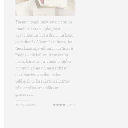
Turpinu papildināt savu pantiņu
blociņu, šoreiz apkopošu
apsveikumus kāzu dienā un kāzu
gadadienās. Vienmēr ir licies, ka
tieši kāzu apsveikumu kartiņas ir
īpašas – tik baltas, trauslas un
izsmalcinātas. Ar zināmu bijību
vienmēr esmu ņēmusi rokā un
izvēlējusies smalku melnu
pildspalvu, lai raksts izskatītos
pēc iespējas smalkāks un
graciozāk.
Skatīts: 66803
(110)