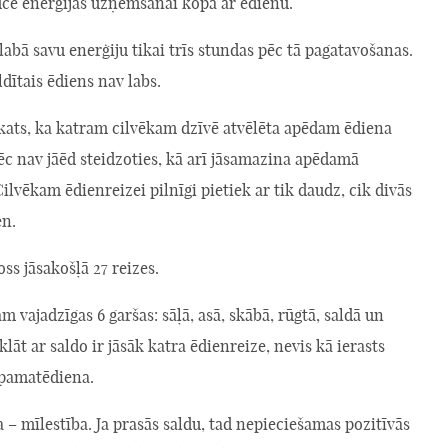
ucē enerģijas uzņemšanai kopā ar ēdienu.
labā savu enerģiju tikai trīs stundas pēc tā pagatavošanas.
ldītais ēdiens nav labs.
skats, ka katram cilvēkam dzīvē atvēlēta apēdam ēdiena
ēc nav jāēd steidzoties, kā arī jāsamazina apēdamā
lvēkam ēdienreizei pilnīgi pietiek ar tik daudz, cik divās
en.
ss jāsakošļā 27 reizes.
 vajadzīgas 6 garšas: sāļā, asā, skābā, rūgtā, saldā un
klāt ar saldo ir jāsāk katra ēdienreize, nevis kā ierasts
 pamatēdiena.
a – mīlestība. Ja prasās saldu, tad nepieciešamas pozitīvās