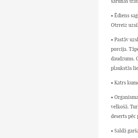
sarunas tra
• Ēdiens sag
Otrreiz uzsi
• Pastāv uz
porcija. Tāp
daudzums. Ci
plaukstās li
• Katrs kumo
• Organismam
velkošā. Tur
deserts pēc
• Saldā garš