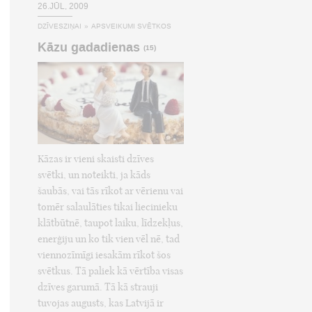
26.JŪL, 2009
DZĪVESZIŅAI
»
APSVEIKUMI SVĒTKOS
Kāzu gadadienas
(15)
Kāzas ir vieni skaisti dzīves
svētki, un noteikti, ja kāds
šaubās, vai tās rīkot ar vērienu vai
tomēr salaulāties tikai liecinieku
klātbūtnē, taupot laiku, līdzekļus,
enerģiju un ko tik vien vēl nē, tad
viennozīmīgi iesakām rīkot šos
svētkus. Tā paliek kā vērtība visas
dzīves garumā. Tā kā strauji
tuvojas augusts, kas Latvijā ir