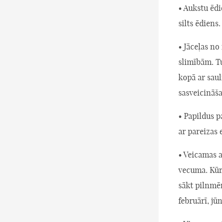
• Aukstu ēdi
silts ēdiens.
• Jāceļas no
slimībām. Tu
kopā ar sauli
sasveicināša
• Papildus p
ar pareizas
• Veicamas a
vecuma. Kūr
sākt pilnmē
februārī, jū