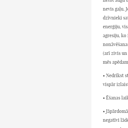
nevis gaļu. 
dzīvnieki sa
enerģiju, vi
agresiju, ko 
nonāvēšanas
(arī zivis u
mēs apēdam 
• Nedrīkst st
vispār izlais
• Ēšanas lai
• Jāpārdomā,
negatīvi lād