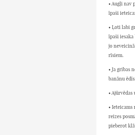
• Augļi nav 
īpaši ietei
• Ļoti labi 
īpaši iesaka
jo neveicinā
rīsiem.
• Ja gribas 
banānu ēdīsi
• Ajūrvēdas 
• Ieteicams 
reizes posmā
pieberot kl