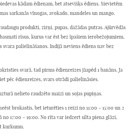
piedevas kādam ēdienam, bet atsevišķs ēdiens. Sievietēm
camas sarkanās vīnogas, avokado, mandeles un mango.
graudaugu produkti, zirņi, pupas, dažādas putras. Ajūrvēdās
 basmati rīsus, kurus var ēst bez īpašiem ierobežojumiem,
s svara palielināšanos. Indijā neviens ēdiens nav bez
nokristies svarā, tad pirms ēdienreizes jāapēd 1 banāns. Ja
et pēc ēdienreizes, svars otrādi palielināsies.
uzturā nelieto raudzēto maizi un sojas pupiņas.
neēst brokastis, bet ieturēties 1 reizi no 11:00 – 15:00 un 2
 no 17:00 – 19:00. No rīta var iedzert silta piena glāzi,
āt kurkumu.