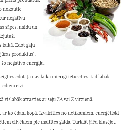
Jo nokautie
tur negatīvu
sas sāpes, naidu un
izjutuši
 laikā. Ēdot gaļu
n jūras produktus),
šo negatīvo enerģiju.
eigties ēdot. Ja nav laika mierīgi ieturēties, tad labāk
t ēdienreizi.
kā vislabāk atrasties ar seju ZA vai Z virzienā.
 ar ko ēdam kopā. Izvairīties no netīkamiem, enerģētiski
ētiem cilvēkiem pie maltītes galda. Turklāt jāēd klusējot,