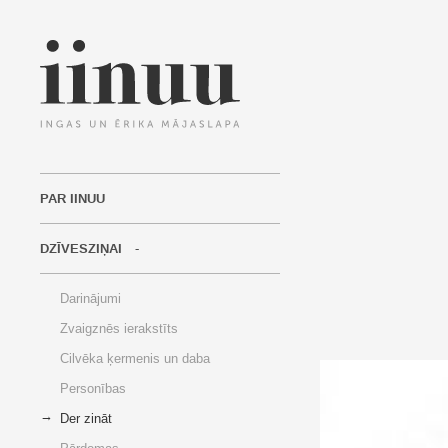
PAR IINUU
DZĪVESZIŅAI
Darinājumi
Zvaigznēs ierakstīts
Cilvēka ķermenis un daba
Personības
Der zināt