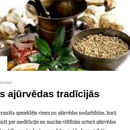
ER ZINĀT
s ajūrvēdas tradīcijās
runāta apmeklēju vienu no ajūrvēdas nodarbībām, kurā
runāt par meditāciju un mazām viltībām uzturā ajūrvēdas