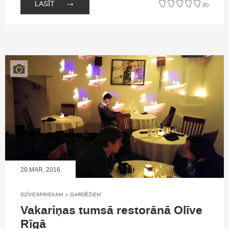
→
LASĪT
(0)
20.MAR, 2016
DZĪVESPRIEKAM
»
GARDĒŽIEM
Vakariņas tumsā restorānā Olīve
Rīgā