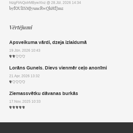
htzgFIAiQoIrMBywXlvz
@ 28.Jūl, 2026 14:34
byfOUlISMJyuncRwQhHfJmz
Vērtējumi
Apsveikuma vārdi, dzeja izlaidumā
19.Jūn, 2026 10:43
Lorāns Gunels. Dievs vienmēr ceļo anonīmi
21.Apr, 2026 13:32
Ziemassvētku dāvanas burkās
17.Nov, 2025 10:33