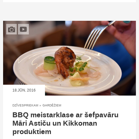
18.JŪN, 2016
DZĪVESPRIEKAM
»
GARDĒŽIEM
BBQ meistarklase ar šefpavāru
Māri Astiču un Kikkoman
produktiem