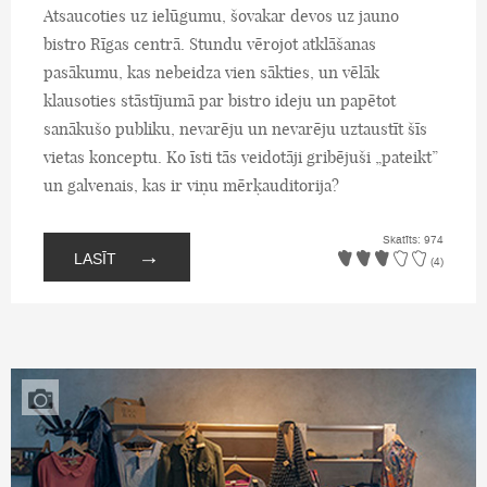
Atsaucoties uz ielūgumu, šovakar devos uz jauno
bistro Rīgas centrā. Stundu vērojot atklāšanas
pasākumu, kas nebeidza vien sākties, un vēlāk
klausoties stāstījumā par bistro ideju un papētot
sanākušo publiku, nevarēju un nevarēju uztaustīt šīs
vietas konceptu. Ko īsti tās veidotāji gribējuši „pateikt”
un galvenais, kas ir viņu mērķauditorija?
Skatīts: 974
→
LASĪT
(4)