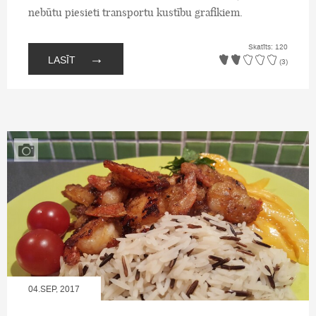
nebūtu piesieti transportu kustību grafikiem.
Skatīts: 120
→
LASĪT
(3)
04.SEP, 2017