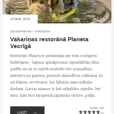
15.MAR, 2014
DZĪVESPRIEKAM
»
GARDĒŽIEM
Vakariņas restorānā Planeta
Vecrīgā
Restorāns Planeta ir piedomājis pie trim svarīgiem
kritērijiem - laipnas apkalpošanas (apmeklētājs jūtas
gaidīts un ne uz mirkli neatstāts bez uzmanības),
interjera un gaismas pareizās atmosfēras radīšanai, kā
arī ēdienu servēšanas, kas līdzinās mini mākslas
darbam. Garšas nianses ir ļoti subjektīvs aspekts, bet
tiem, kam tuva eiropeiski japāniska virtuve, patiks.
Skatīts: 755
→
LASĪT
(7)