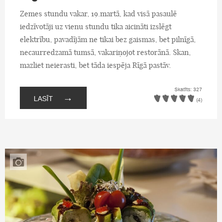
Zemes stundu vakar, 19.martā, kad visā pasaulē
iedzīvotāji uz vienu stundu tika aicināti izslēgt
elektrību, pavadījām ne tikai bez gaismas, bet pilnīgā,
necaurredzamā tumsā, vakariņojot restorānā. Skan,
mazliet neierasti, bet tāda iespēja Rīgā pastāv.
Skatīts: 327
→
LASĪT
(4)