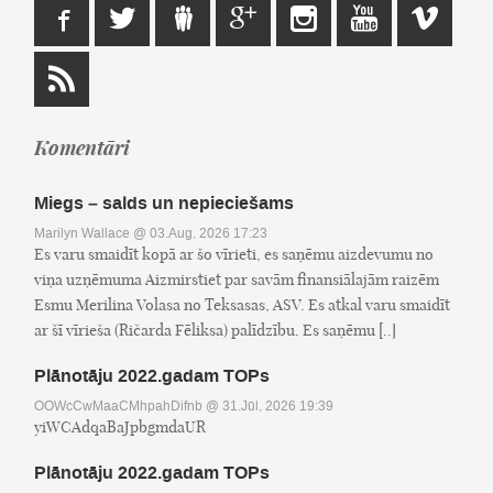
Komentāri
Miegs – salds un nepieciešams
Marilyn Wallace
@ 03.Aug, 2026 17:23
Es varu smaidīt kopā ar šo vīrieti, es saņēmu aizdevumu no
viņa uzņēmuma Aizmirstiet par savām finansiālajām raizēm
Esmu Merilina Volasa no Teksasas, ASV. Es atkal varu smaidīt
ar šī vīrieša (Ričarda Fēliksa) palīdzību. Es saņēmu [..]
Plānotāju 2022.gadam TOPs
OOWcCwMaaCMhpahDifnb
@ 31.Jūl, 2026 19:39
yiWCAdqaBaJpbgmdaUR
Plānotāju 2022.gadam TOPs