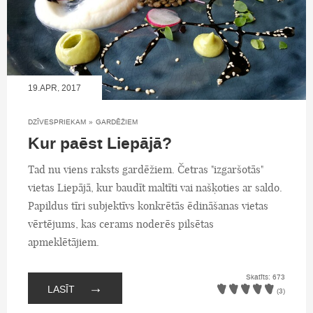
19.APR, 2017
DZĪVESPRIEKAM
»
GARDĒŽIEM
Kur paēst Liepājā?
Tad nu viens raksts gardēžiem. Četras "izgaršotās"
vietas Liepājā, kur baudīt maltīti vai našķoties ar saldo.
Papildus tīri subjektīvs konkrētās ēdināšanas vietas
vērtējums, kas cerams noderēs pilsētas
apmeklētājiem.
Skatīts: 673
→
LASĪT
(3)