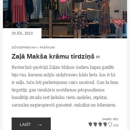
20.JŪL, 2013
DZĪVESPRIEKAM
»
PASĀKUMI
Zaļā Makša krāmu tirdziņš
(3)
Restorānā-picērijā Zaļais Maksis šodien laipni gaidīti
bija visi, kuriem mājās aizķērusies kāda lieta, kas it kā
ir mīļa, taču īsti pielietojumu vairs neatrod. Gan krāmu
tirgotāji, gan vienkārši sestdienas pēcpusdienas
baudītāji atrada šeit lielisku vietu andelei, atpūtai,
sarunām nepiespiestā gaisotnē, mūzikai un ēdieniem.
Skatīts: 882
→
LASĪT
(10)