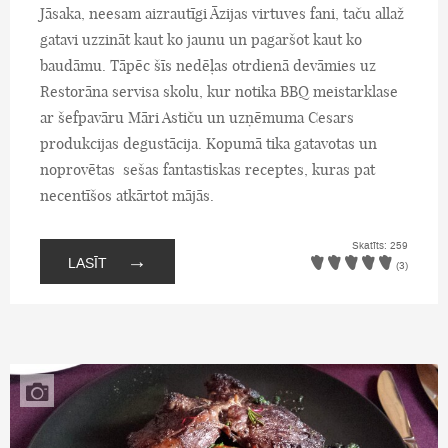
Jāsaka, neesam aizrautīgi Āzijas virtuves fani, taču allaž
gatavi uzzināt kaut ko jaunu un pagaršot kaut ko
baudāmu. Tāpēc šīs nedēļas otrdienā devāmies uz
Restorāna servisa skolu, kur notika BBQ meistarklase
ar šefpavāru Māri Astiču un uzņēmuma Cesars
produkcijas degustācija. Kopumā tika gatavotas un
noprovētas sešas fantastiskas receptes, kuras pat
necentīšos atkārtot mājās.
Skatīts: 259
→
LASĪT
(3)