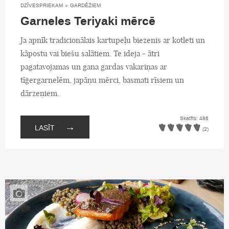
DZĪVESPRIEKAM
»
GARDĒŽIEM
Garneles Teriyaki mērcē
Ja apnīk tradicionālais kartupeļu biezenis ar kotleti un
kāpostu vai biešu salātiem. Te ideja - ātri
pagatavojamas un gana gardas vakariņas ar
tīģergarnelēm, japāņu mērci, basmati rīsiem un
dārzeņiem.
Skatīts: 486
→
LASĪT
(2)