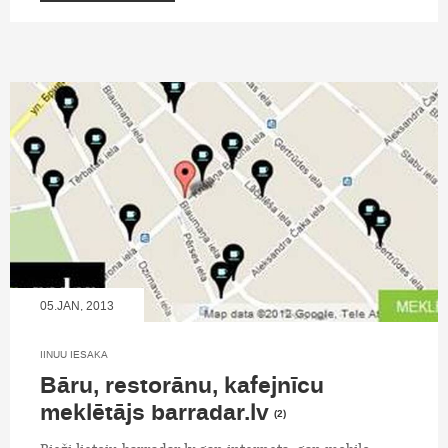
05.JAN, 2013
IINUU IESAKA
Bāru, restorānu, kafejnīcu
meklētājs barradar.lv
(2)