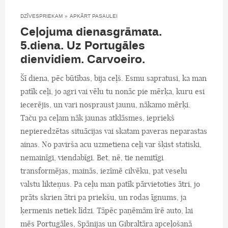
DZĪVESPRIEKAM
»
APKĀRT PASAULEI
Ceļojuma dienasgrāmata.
5.diena. Uz Portugāles
dienvidiem. Carvoeiro.
Šī diena, pēc būtības, bija ceļš. Esmu sapratusi, ka man
patīk ceļi, jo agri vai vēlu tu nonāc pie mērķa, kuru esi
iecerējis, un vari nospraust jaunu, nākamo mērķi.
Taču pa ceļam nāk jaunas atklāsmes, iepriekš
nepieredzētas situācijas vai skatam paveras neparastas
ainas. No pavirša acu uzmetiena ceļi var šķist statiski,
nemainīgi, viendabīgi. Bet, nē, tie nemitīgi
transformējas, mainās, iezīmē cilvēku, pat veselu
valstu likteņus. Pa ceļu man patīk pārvietoties ātri, jo
prāts skrien ātri pa priekšu, un rodas īgnums, ja
ķermenis netiek līdzi. Tāpēc paņēmām īrē auto, lai
mēs Portugāles, Spānijas un Gibraltāra apceļošanā