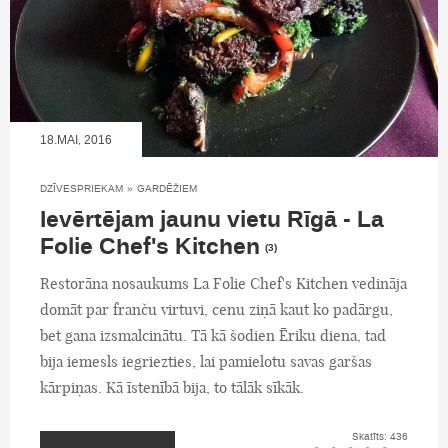
18.MAI, 2016
DZĪVESPRIEKAM
»
GARDĒŽIEM
Ievērtējam jaunu vietu Rīgā - La
Folie Chef's Kitchen
(3)
Restorāna nosaukums La Folie Chef's Kitchen vedināja
domāt par franču virtuvi, cenu ziņā kaut ko padārgu,
bet gana izsmalcinātu. Tā kā šodien Ēriku diena, tad
bija iemesls iegriezties, lai pamielotu savas garšas
kārpiņas. Kā īstenībā bija, to tālāk sīkāk.
Skatīts: 436