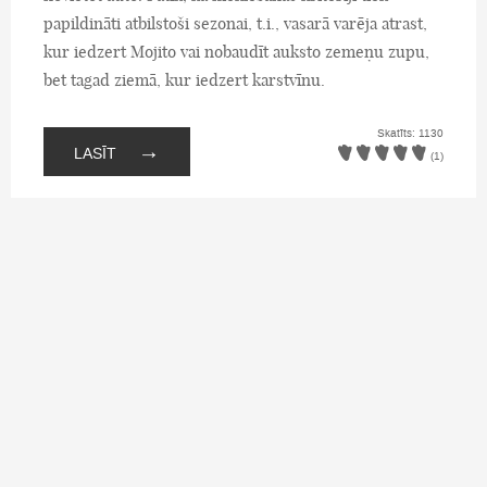
papildināti atbilstoši sezonai, t.i., vasarā varēja atrast,
kur iedzert Mojito vai nobaudīt auksto zemeņu zupu,
bet tagad ziemā, kur iedzert karstvīnu.
Skatīts: 1130
→
LASĪT
(1)