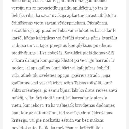
Bieži lietoju barradar.lv gan interneta, gan mobilo
versiju un ar nepacietību gaidu aplikāciju, jo tas ir
lielisks rīks, kā savā tuvākajā apkārtnē atrast atbilstošu
ēdināšanas vietu savam vēderpriekam. Piemēram,
sēžot birojā, ap pusdienlaiku var ielūkoties barradar.lv
kartē, kādas kafejnīcas vai ēstūži atrodas pāris kvartālu
rādiusā un vai tajos pieejams kompleksais pusdienu
piedāvājums ~Ls2 robežās. Savukārt piektdienas vēlā
vakarā draugu kompānijā klīstot pa Vecrīgu barradr.lv
noder, lai apskatītos, kuri bāri vai kafejnīcas šobrīd
vaļā, atliek tik izvēlēties opciju „pašreiz strādā”. Bija
gadījums, kad vasarā iebraucām Talsos (pilsētā, kurā
slikti orientējos, jo esmu bijusi labi ka divas reizes savā
mūžā), vilku ārā viedtālruni, lai barradar.lv atrastu
vietu, kur iekost. Tā kā visbiežāk brīvdienās dodamies
kaut kur ar automašīnu, tad svarīgs vietu šķirošanas
kritērijs, vai pie noskatītā ēstūža var bez maksas
novietot auto. Patīk, ka meklēšanas kritēriji tiek