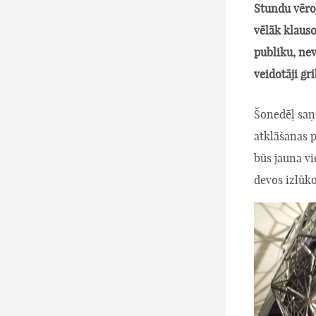
Stundu vēro
vēlāk klauso
publiku, nev
veidotāji gr
Šonedēļ saņ
atklāšanas p
būs jauna v
devos izlūko