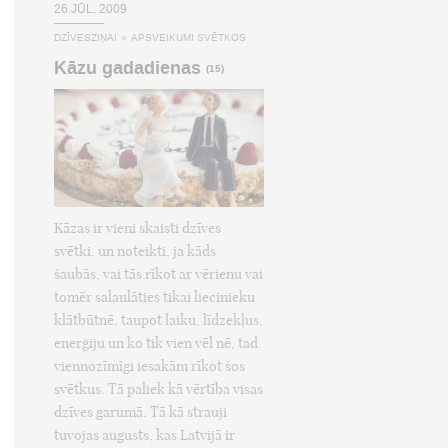
26.JŪL, 2009
DZĪVESZIŅAI
»
APSVEIKUMI SVĒTKOS
Kāzu gadadienas
(15)
Kāzas ir vieni skaisti dzīves
svētki, un noteikti, ja kāds
šaubās, vai tās rīkot ar vērienu vai
tomēr salaulāties tikai liecinieku
klātbūtnē, taupot laiku, līdzekļus,
enerģiju un ko tik vien vēl nē, tad
viennozīmīgi iesakām rīkot šos
svētkus. Tā paliek kā vērtība visas
dzīves garumā. Tā kā strauji
tuvojas augusts, kas Latvijā ir