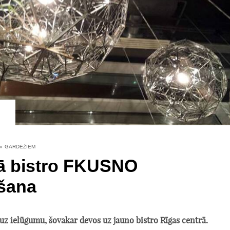
»
GARDĒŽIEM
ā bistro FKUSNO
ršana
uz ielūgumu, šovakar devos uz jauno bistro Rīgas centrā.