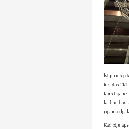
Īsi pirms pl
ierados FKU
kurš bija uz
kad nu būs j
jāgaida ilgā
Kad biju aps