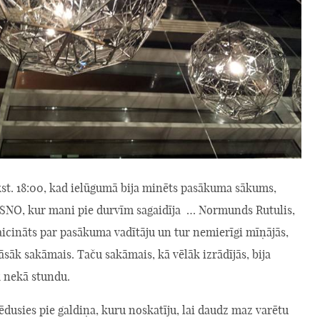
kst. 18:00, kad ielūgumā bija minēts pasākuma sākums,
SNO, kur mani pie durvīm sagaidīja … Normunds Rutulis,
aicināts par pasākuma vadītāju un tur nemierīgi mīņājās,
āsāk sakāmais. Taču sakāmais, kā vēlāk izrādījās, bija
k nekā stundu.
ēdusies pie galdiņa, kuru noskatīju, lai daudz maz varētu