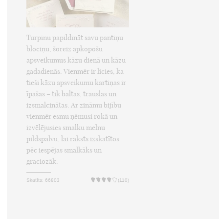
Turpinu papildināt savu pantiņu
blociņu, šoreiz apkopošu
apsveikumus kāzu dienā un kāzu
gadadienās. Vienmēr ir licies, ka
tieši kāzu apsveikumu kartiņas ir
īpašas – tik baltas, trauslas un
izsmalcinātas. Ar zināmu bijību
vienmēr esmu ņēmusi rokā un
izvēlējusies smalku melnu
pildspalvu, lai raksts izskatītos
pēc iespējas smalkāks un
graciozāk.
Skatīts: 66803
(110)