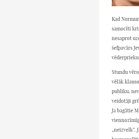
Kad Normunds
samocīti kri
nesaprot uzd
šefpavārs Je
vēderprieku
Stundu vēro
vēlāk klauso
publiku, nev
veidotāji gr
Ja bagātie M
viennozīmīg
„neizvelk”. 