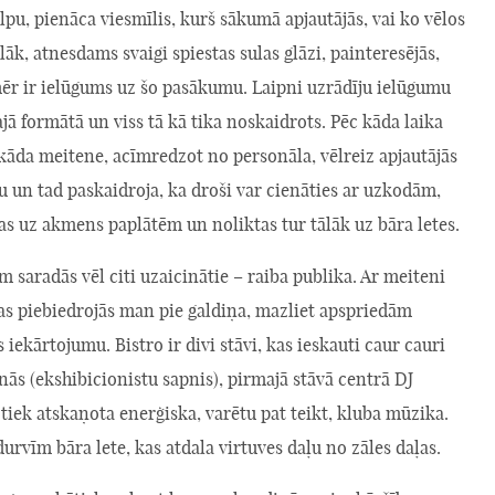
lpu, pienāca viesmīlis, kurš sākumā apjautājās, vai ko vēlos
lāk, atnesdams svaigi spiestas sulas glāzi, painteresējās,
ēr ir ielūgums uz šo pasākumu. Laipni uzrādīju ielūgumu
jā formātā un viss tā kā tika noskaidrots. Pēc kāda laika
kāda meitene, acīmredzot no personāla, vēlreiz apjautājās
 un tad paskaidroja, ka droši var cienāties ar uzkodām,
as uz akmens paplātēm un noliktas tur tālāk uz bāra letes.
saradās vēl citi uzaicinātie – raiba publika. Ar meiteni
as piebiedrojās man pie galdiņa, mazliet apspriedām
s iekārtojumu. Bistro ir divi stāvi, kas ieskauti caur cauri
enās (ekshibicionistu sapnis), pirmajā stāvā centrā DJ
 tiek atskaņota enerģiska, varētu pat teikt, kluba mūzika.
 durvīm bāra lete, kas atdala virtuves daļu no zāles daļas.