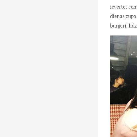
ievērtēt ce
dienas zupa 
burgeri, līd