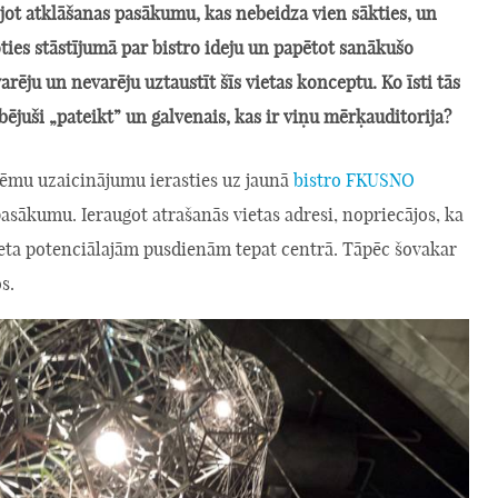
jot atklāšanas pasākumu, kas nebeidza vien sākties, un
ties stāstījumā par bistro ideju un papētot sanākušo
arēju un nevarēju uztaustīt šīs vietas konceptu. Ko īsti tās
ibējuši „pateikt” un galvenais, kas ir viņu mērķauditorija?
ēmu uzaicinājumu ierasties uz jaunā
bistro FKUSNO
asākumu. Ieraugot atrašanās vietas adresi, nopriecājos, ka
ieta potenciālajām pusdienām tepat centrā. Tāpēc šovakar
s.