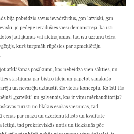
 bija pabeidzis savus ievadvārdus, gan latviski, gan
eviski, jo pēdējie ieradušies viesi demonstrēja, ka īsti
otos jautājumus vai aicinājumus, tad īsu uzrunu teica
vgēņijs, kurš turpmāk rūpēsies par apmeklētāju
.
jot atklāšanas pasākumu, kas nebeidza vien sākties, un
ties stāstījumā par bistro ideju un papētot sanākušo
arēju un nevarēju uztaustīt šīs vietas konceptu. Ko īsti tās
ibējuši „pateikt” un galvenais, kas ir viņu mērķauditorija?
askavas tūristi no blakus esošās viesnīcas, tad
i cenas par mazu un dzērienu klāsts un kvalitāte
Ja letiņi, tad prokrieviskās notis un tiekšanās pēc