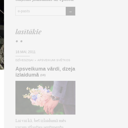
→
lasītākie
• •
18.MAI, 2011
DZĪVESZIŅAI
»
APSVEIKUMI SVĒTKOS
Apsveikuma vārdi, dzeja
izlaidumā
(10)
Lai vai kā, bet izlaidumā mēs
varam atļauties sentimentu,