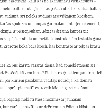
zgan askētiskas, kaut kas no skandināvu vienkāršības –
, melni balti rūtota grīda, tās pašas rūtis, bet sarkanbaltas,
nu audumā, arī pelēks audums atsevišķajiem krēsliem,
kāršas spuldzes un lampas gar malām. Interjera elementi,
odziņu, ir pieneņpūkām līdzīgas dizaina lampas pie
as saspēlē ar stikla un metāla konstrukcijām izskatās gana
gti krāsotie koka bāra krēsli, kas kontrastē ar telpas krāsu
iez kā būs karstā vasaras dienā, kad apmeklētājiem aiz
adzēs sēdēt kā zem lupas? Pie bistro griestiem gan ir palieli
ri, par kuriem pasākuma vadītājs norādīja, ka domāti
as labprāt pie maltītes uzvelk kādu cigaretes dūmu.
 bija bagātīgi noklāti (tiešā nozīmē) ar jaunajām
 kur varēja iepazīties ar dzērienu un ēdienu klāstu un