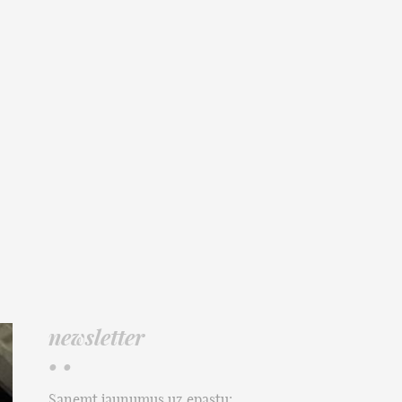
newsletter
• •
Saņemt jaunumus uz epastu: