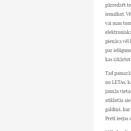
pārredzēt te
iemalkot. Vē
vai man tom
elektroniska
pienāca vēl 
par ielūgumu
kas izkārtot
Tad pamazām 
no LETAs, k
jaunās vieta
stiklotās si
galdiņš, kur
Pretī ieejas