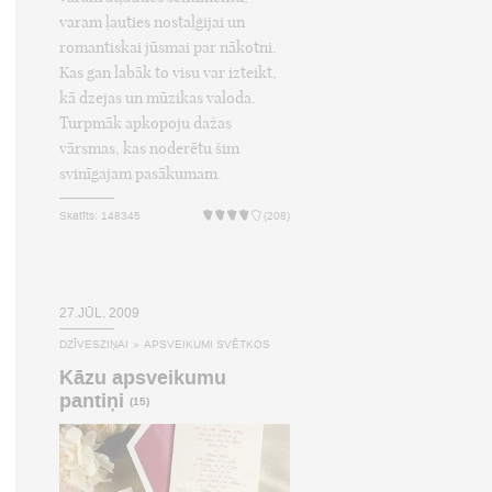
varam ļauties nostaļģijai un
romantiskai jūsmai par nākotni.
Kas gan labāk to visu var izteikt,
kā dzejas un mūzikas valoda.
Turpmāk apkopoju dažas
vārsmas, kas noderētu šim
svinīgajam pasākumam.
Skatīts: 148345
(208)
27.JŪL, 2009
DZĪVESZIŅAI
»
APSVEIKUMI SVĒTKOS
Kāzu apsveikumu
pantiņi
(15)