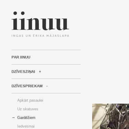
PAR IINUU
DZĪVESZIŅAI
DZĪVESPRIEKAM
Apkārt pasaulei
Uz skatuves
Gardēžiem
Iedvesmai