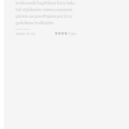
tradicionāli bagātākais kāzu laiks,
tad atgādināšu visiem jaunajiem
pāriem un precētajiem par kāzu
gadadienu tradīcijām.
Skatīts: 91718
(80)