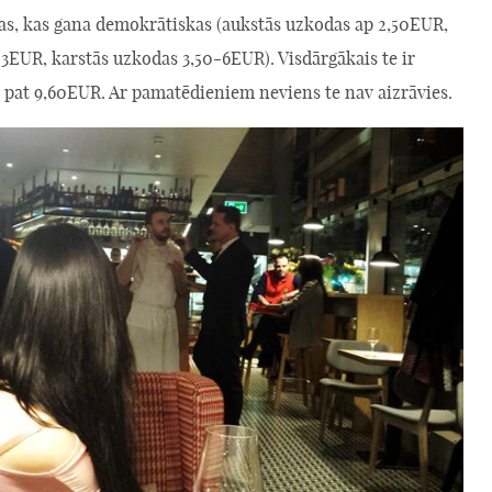
nas, kas gana demokrātiskas (aukstās uzkodas ap 2,50EUR,
3EUR, karstās uzkodas 3,50-6EUR). Visdārgākais te ir
z pat 9,60EUR. Ar pamatēdieniem neviens te nav aizrāvies.