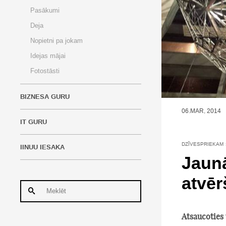
Pasākumi
Deja
Nopietni pa jokam
Idejas mājai
Fotostāsti
BIZNESA GURU
06.MAR, 2014
IT GURU
DZĪVESPRIEKAM
IINUU IESAKA
Jaun
atvē
Atsaucoties 