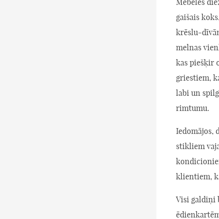
Mēbeles die
gaišais koks
krēslu-dīvā
melnas vien
kas piešķir 
griestiem, k
labi un spil
rimtumu.
Iedomājos, d
stikliem vaj
kondicionie
klientiem, k
Visi galdiņi
ēdienkartēm,