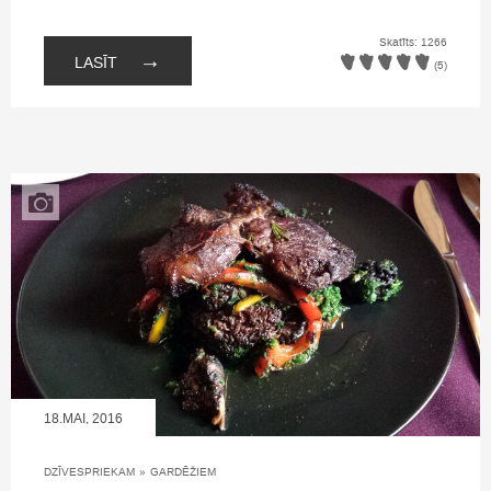
Skatīts: 1266
→
LASĪT
(5)
18.MAI, 2016
DZĪVESPRIEKAM
»
GARDĒŽIEM