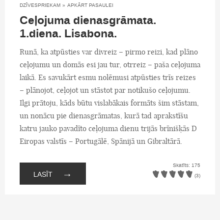
DZĪVESPRIEKAM
»
APKĀRT PASAULEI
Ceļojuma dienasgrāmata.
1.diena. Lisabona.
Runā, ka atpūsties var divreiz – pirmo reizi, kad plāno
ceļojumu un domās esi jau tur, otrreiz – paša ceļojuma
laikā. Es savukārt esmu nolēmusi atpūsties trīs reizes
– plānojot, ceļojot un stāstot par notikušo ceļojumu.
Ilgi prātoju, kāds būtu vislabākais formāts šim stāstam,
un nonācu pie dienasgrāmatas, kurā tad aprakstīšu
katru jauko pavadīto ceļojuma dienu trijās brīnišķās D
Eiropas valstīs – Portugālē, Spānijā un Gibraltārā.
Skatīts: 175
→
LASĪT
(3)