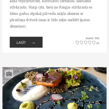
koka vējdzirnavām, Kuresāres cietoksni, klinšaino
stāvkrastu. Starp citu, tieši no Pangas stāvkrasta es
labus gadus atpakaļ pārvedu mājās akmeni ar
pīradziņa dvēseli (man ir tāds niķis meklēt īpašos
akmeņus).
Skatīts: 558
→
LASĪT
(0)