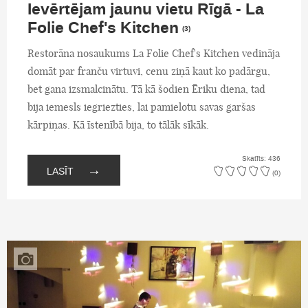
Ievērtējam jaunu vietu Rīgā - La
Folie Chef's Kitchen
(3)
Restorāna nosaukums La Folie Chef's Kitchen vedināja
domāt par franču virtuvi, cenu ziņā kaut ko padārgu,
bet gana izsmalcinātu. Tā kā šodien Ēriku diena, tad
bija iemesls iegriezties, lai pamielotu savas garšas
kārpiņas. Kā īstenībā bija, to tālāk sīkāk.
Skatīts: 436
→
LASĪT
(0)