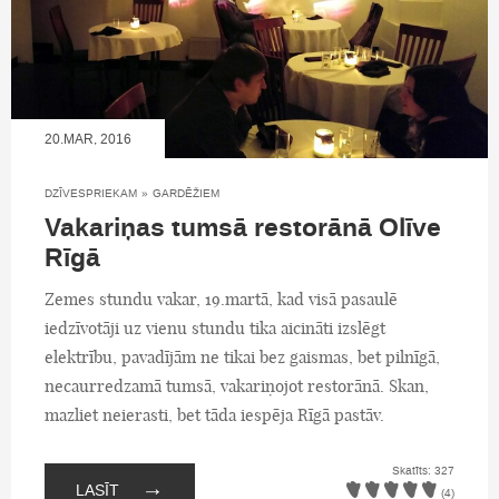
20.MAR, 2016
DZĪVESPRIEKAM
»
GARDĒŽIEM
Vakariņas tumsā restorānā Olīve
Rīgā
Zemes stundu vakar, 19.martā, kad visā pasaulē
iedzīvotāji uz vienu stundu tika aicināti izslēgt
elektrību, pavadījām ne tikai bez gaismas, bet pilnīgā,
necaurredzamā tumsā, vakariņojot restorānā. Skan,
mazliet neierasti, bet tāda iespēja Rīgā pastāv.
Skatīts: 327
→
LASĪT
(4)