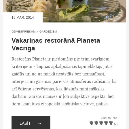
15.MAR, 2014
DZĪVESPRIEKAM
»
GARDĒŽIEM
Vakariņas restorānā Planeta
Vecrīgā
Restorāns Planeta ir piedomājis pie trim svarīgiem
kritērijiem - laipnas apkalpošanas (apmeklētājs jūtas
gaidīts un ne uz mirkli neatstāts bez uzmanības),
interjera un gaismas pareizās atmosfēras radīšanai, kā
arī ēdienu servēšanas, kas līdzinās mini mākslas
darbam. Garšas nianses ir ļoti subjektīvs aspekts, bet
tiem, kam tuva eiropeiski japāniska virtuve, patiks.
Skatīts: 755
→
LASĪT
(7)