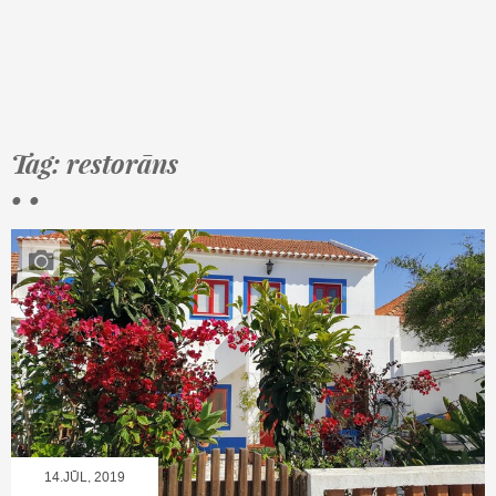
Tag: restorāns
• •
14.JŪL, 2019