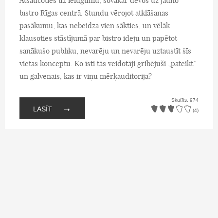
Atsaucoties uz ielūgumu, šovakar devos uz jauno
bistro Rīgas centrā. Stundu vērojot atklāšanas
pasākumu, kas nebeidza vien sākties, un vēlāk
klausoties stāstījumā par bistro ideju un papētot
sanākušo publiku, nevarēju un nevarēju uztaustīt šīs
vietas konceptu. Ko īsti tās veidotāji gribējuši „pateikt”
un galvenais, kas ir viņu mērķauditorija?
Skatīts: 974
→
LASĪT
(4)