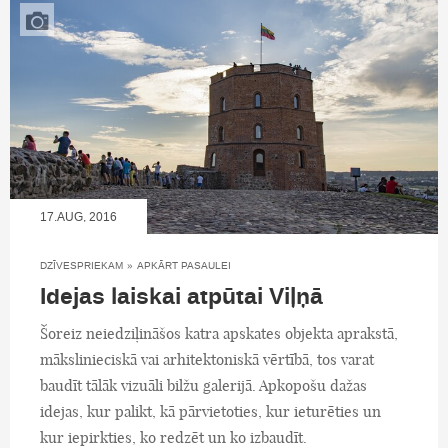
17.AUG, 2016
DZĪVESPRIEKAM
»
APKĀRT PASAULEI
Idejas laiskai atpūtai Viļņā
Šoreiz neiedziļināšos katra apskates objekta aprakstā,
mākslinieciskā vai arhitektoniskā vērtībā, tos varat
baudīt tālāk vizuāli bilžu galerijā. Apkopošu dažas
idejas, kur palikt, kā pārvietoties, kur ieturēties un
kur iepirkties, ko redzēt un ko izbaudīt.