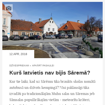
12.APR, 2018
DZĪVESPRIEKAM
»
APKĀRT PASAULEI
Kurš latvietis nav bijis Sāremā?
Kur tie laiki, kad uz Sārēmu tika braukts skolas nomātā
autobusā un dzīvots kempingā?! Visi paklausīgi tika
izvadāti pa tradicionālajām Muhu salas un Sāremas jeb
Sāmsalas populārākajām vietām - meteorīta krāteri,