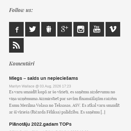
Follow us:
Komentāri
Miegs – salds un nepieciešams
Marilyn Wallace
@ 03.Aug, 2026 17:23
Es varu smaidīt kopā ar šo vīrieti, es saņēmu aizdevumu no
viņa uzņēmuma Aizmirstiet par savām finansiālajām raizēm
Esmu Merilina Volasa no Teksasas, ASV. Es atkal varu smaidīt
ar šī vīrieša (Ričarda Fēliksa) palīdzību. Es saņēmu [..]
Plānotāju 2022.gadam TOPs