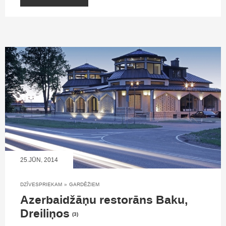
25.JŪN, 2014
DZĪVESPRIEKAM
»
GARDĒŽIEM
Azerbaidžāņu restorāns Baku,
Dreiliņos
(3)