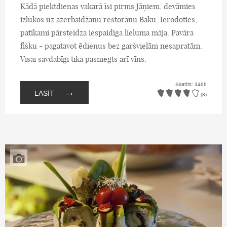
Kādā piektdienas vakarā īsi pirms Jāņiem, devāmies
izlūkos uz azerbaidžānu restorānu Baku. Ierodoties,
patīkami pārsteidza iespaidīga lieluma māja. Pavāra
fišku - pagatavot ēdienus bez garšvielām nesapratām.
Visai savdabīgi tika pasniegts arī vīns.
Skatīts: 3466
→
LASĪT
(8)