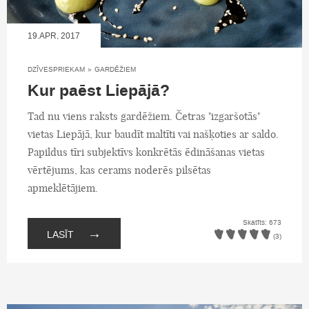
19.APR, 2017
DZĪVESPRIEKAM
»
GARDĒŽIEM
Kur paēst Liepājā?
Tad nu viens raksts gardēžiem. Četras "izgaršotās"
vietas Liepājā, kur baudīt maltīti vai našķoties ar saldo.
Papildus tīri subjektīvs konkrētās ēdināšanas vietas
vērtējums, kas cerams noderēs pilsētas
apmeklētājiem.
Skatīts: 673
→
LASĪT
(3)