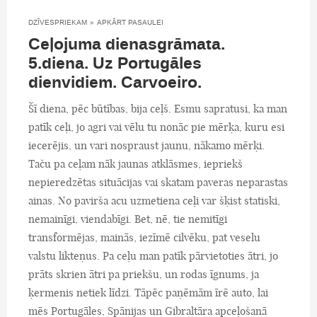
DZĪVESPRIEKAM
»
APKĀRT PASAULEI
Ceļojuma dienasgrāmata.
5.diena. Uz Portugāles
dienvidiem. Carvoeiro.
Šī diena, pēc būtības, bija ceļš. Esmu sapratusi, ka man
patīk ceļi, jo agri vai vēlu tu nonāc pie mērķa, kuru esi
iecerējis, un vari nospraust jaunu, nākamo mērķi.
Taču pa ceļam nāk jaunas atklāsmes, iepriekš
nepieredzētas situācijas vai skatam paveras neparastas
ainas. No pavirša acu uzmetiena ceļi var šķist statiski,
nemainīgi, viendabīgi. Bet, nē, tie nemitīgi
transformējas, mainās, iezīmē cilvēku, pat veselu
valstu likteņus. Pa ceļu man patīk pārvietoties ātri, jo
prāts skrien ātri pa priekšu, un rodas īgnums, ja
ķermenis netiek līdzi. Tāpēc paņēmām īrē auto, lai
mēs Portugāles, Spānijas un Gibraltāra apceļošanā