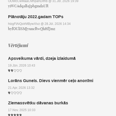
OOWcCwMaaCMhpahDifnb
@ 31.Jūl, 2026 19:39
yiWCAdqaBaJpbgmdaUR
Plānotāju 2022.gadam TOPs
htzgFIAiQoIrMBywXlvz
@ 28.Jūl, 2026 14:34
byfOUlISMJyuncRwQhHfJmz
Vērtējumi
Apsveikuma vārdi, dzeja izlaidumā
19.Jūn, 2026 10:43
Lorāns Gunels. Dievs vienmēr ceļo anonīmi
21.Apr, 2026 13:32
Ziemassvētku dāvanas burkās
17.Nov, 2025 10:33