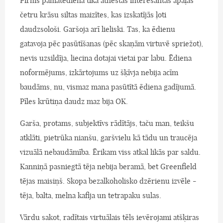
Pirms pamatēdiena tika atnestas interesantas apaļas
četru krāsu siltas maizītes, kas izskatījās ļoti
daudzsološi. Garšoja arī lieliski. Tas, ka ēdienu
gatavoja pēc pasūtīšanas (pēc skaņām virtuvē spriežot),
nevis uzsildīja, liecina dotajai vietai par labu. Ēdiena
noformējums, izkārtojums uz šķīvja nebija acīm
baudāms, nu, vismaz mana pasūtītā ēdiena gadījumā.
Pīles krūtiņa daudz maz bija OK.
Garša, protams, subjektīvs rādītājs, taču man, teikšu
atklāti, pietrūka nianšu, garšvielu kā tādu un traucēja
vizuālā nebaudāmība. Ērikam viss atkal likās par saldu.
Kanniņā pasniegtā tēja nebija beramā, bet Greenfield
tējas maisiņš. Skopa bezalkoholisko dzērienu izvēle -
tēja, balta, melna kafija un tetrapaku sulas.
Vārdu sakot, radītais virtuālais tēls ievērojami atšķiras