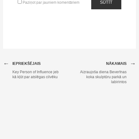
SŪTĪT
Paziņot par jauniem komentāriem
←
→
IEPRIEKŠĒJAIS
NĀKAMAIS
Key Person of Influence jeb
Aizraujoša diena Beverīnas
kā kļūt par atslēgas cilvēku
koka skulptūru parkā un
labirintos