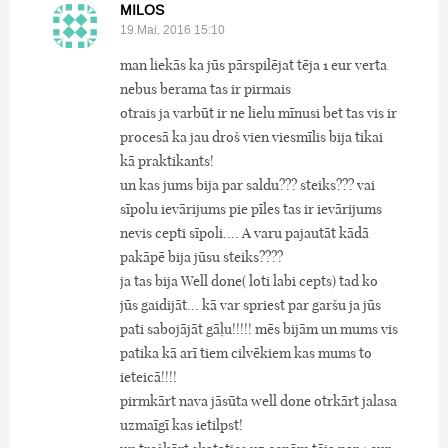
MILOS
19.Mai, 2016 15:10
man liekās ka jūs pārspilējat tēja 1 eur verta
nebus berama tas ir pirmais
otrais ja varbūt ir ne lielu mīnusi bet tas vis ir
procesā ka jau droš vien viesmīlis bija tikai
kā praktikants!
un kas jums bija par saldu??? steiks??? vai
sīpolu ievārijums pie pīles tas ir ievārijums
nevis cepti sīpoli.... A varu pajautāt kādā
pakāpē bija jūsu steiks????
ja tas bija Well done( loti labi cepts) tad ko
jūs gaidijāt... kā var spriest par garšu ja jūs
pati sabojājāt gāļu!!!!! mēs bijām un mums vis
patika kā arī tiem cilvēkiem kas mums to
ieteicā!!!!
pirmkārt nava jāsūta well done otrkārt jalasa
uzmaīgī kas ietilpst!