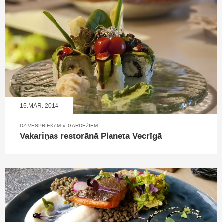
15.MAR, 2014
DZĪVESPRIEKAM
»
GARDĒŽIEM
Vakariņas restorānā Planeta Vecrīgā