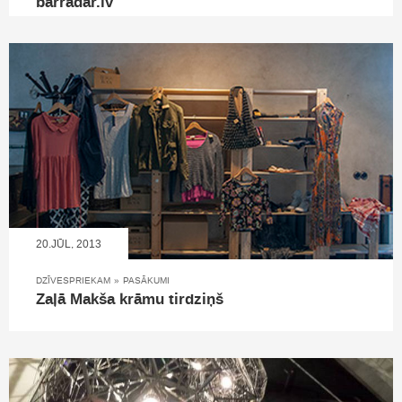
barradar.lv
20.JŪL, 2013
DZĪVESPRIEKAM
»
PASĀKUMI
Zaļā Makša krāmu tirdziņš