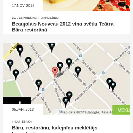
17.NOV, 2012
DZĪVESPRIEKAM
»
GARDĒŽIEM
Beaujolais Nouveau 2012 vīna svētki Teātra
Bāra restorānā
05.JAN, 2013
IINUU IESAKA
Bāru, restorānu, kafejnīcu meklētājs