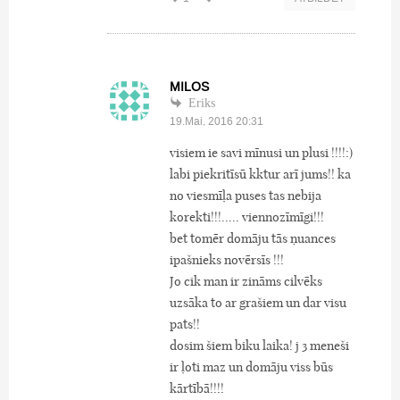
MILOS
Eriks
19.Mai, 2016 20:31
visiem ie savi mīnusi un plusi !!!!:)
labi piekritīsū kktur arī jums!! ka
no viesmīļa puses tas nebija
korekti!!!..... viennozīmīgi!!!
bet tomēr domāju tās ņuances
ipašnieks novērsīs !!!
Jo cik man ir zināms cilvēks
uzsāka to ar grašiem un dar visu
pats!!
dosim šiem biku laika! j 3 meneši
ir ļoti maz un domāju viss būs
kārtībā!!!!