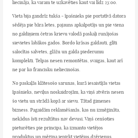
liecināja, ka varam te uzkavēties kaut vai līdz 23:00.
Vieta bija gandrīz tukša - īpašnieks pie portatīvā datora
sēdēja pie bāra letes, pajauns apkalpotājs un pie viena
no galdiņiem četras krievu valodā paskaļi runājošas
sievietes labākos gados. Bordo krāsas galdauti, glīti
salocītas salvetes, glāžu un galda piederumu
komplekti. Telpas nesen remontētas, svaigas, kaut arī
ne par ko francisku neliecinošas.
No paskaļās klātesošo sarunas, kurā iesaistījās vietas
īpašnieks, neviļus noskaidrojām, ka viņš atvēris nesen
šo vietu un strādā kopā ar sievu. Tātad ģimenes
bizness. Pagaidām reklamēšanās, kas nu izmēģināta,
nekādus īsti rezultātus nav devusi. Viņš cenšoties
pieturēties pie principa, ka izmanto vietējos
produktus un mēģina iepirkt vietējos dzērienus.