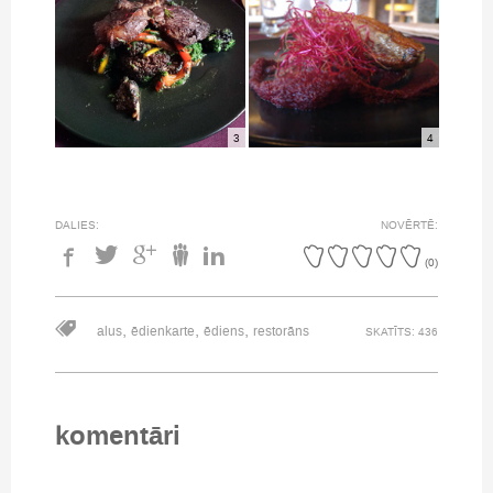
3
4
DALIES:
NOVĒRTĒ:
(
0
)
,
,
,
alus
ēdienkarte
ēdiens
restorāns
SKATĪTS: 436
komentāri