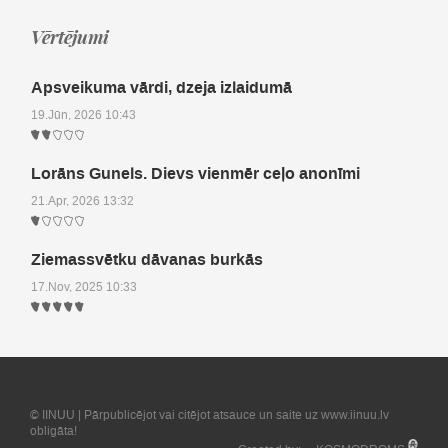
Vērtējumi
Apsveikuma vārdi, dzeja izlaidumā
19.Jūn, 2026 10:43
Lorāns Gunels. Dievs vienmēr ceļo anonīmi
21.Apr, 2026 13:32
Ziemassvētku dāvanas burkās
17.Nov, 2025 10:33
© IINUU | Pārpublicējot vai citējot atsauce un saite uz www.iinuu.lv
obligāta!