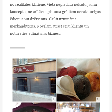
no realitātes klātienē. Vieta nepiedāvā nekādu jaunu
konceptu, ne arī šiem platuma grādiem neraksturīgus
ēdienus vai dzērienus. Grūti uzmināma
mērķauditorija. Novēlam atrast savu klientu un
noturēties ēdināšanas biznesā!
1
2