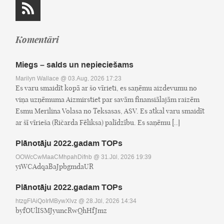
Komentāri
Miegs – salds un nepieciešams
Marilyn Wallace
@ 03.Aug, 2026 17:23
Es varu smaidīt kopā ar šo vīrieti, es saņēmu aizdevumu no
viņa uzņēmuma Aizmirstiet par savām finansiālajām raizēm
Esmu Merilina Volasa no Teksasas, ASV. Es atkal varu smaidīt
ar šī vīrieša (Ričarda Fēliksa) palīdzību. Es saņēmu [..]
Plānotāju 2022.gadam TOPs
OOWcCwMaaCMhpahDifnb
@ 31.Jūl, 2026 19:39
yiWCAdqaBaJpbgmdaUR
Plānotāju 2022.gadam TOPs
htzgFIAiQoIrMBywXlvz
@ 28.Jūl, 2026 14:34
byfOUlISMJyuncRwQhHfJmz