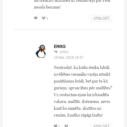
un treškārt skataties uz cenām tēja par 1 eur
nesola beramo!
1
ATBILDĒT
ERIKS
milos
19.Mai, 2016 15:57
Neatrodat, ka kādu steiku labāk
izvēlēties viesmīlis varēja ieteikt
pasūtīšanas brīdī, bet par to kā
garšoja, apvaicāties pēc maltītes?
Uz restorānu ejam lai izbaudītu
vakaru, maltīti, dzērienus, nevis
kaut ko minētu, skatītos uz
cenām, kautko rūpīgi lasītu!
1
ATBILDĒT