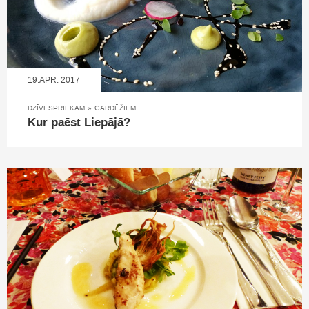
19.APR, 2017
DZĪVESPRIEKAM
»
GARDĒŽIEM
Kur paēst Liepājā?