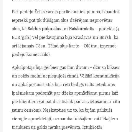
Par pēdējo Ēriks varēja pārliecināties pilnībā, izbaudot
iepriekš pat tik dūšīgam alus dzērējam neprovētus
alus, kā
Saldus puķu alus
un
Raiskumietis
- pudelēs (4
EUR/gab.) Vēl piedāvājumā bija Krāslavas un Bursh, kā
arī lejamais Cēsu. Tātad alus karte - OK (nu, izņemot
pēdējo komerciālo).
Apkalpotājs bija ģērbies gaužām dīvaini - džinsa bikses
un rokās melni nepieguļoši cimdi. Vēlākā komunikācija
un apkalpošanas stils bija reti bēdīgs (silts ieteikums
īpašniekam padomāt par džeka apmācīšanu pirms laiž
pie klientiem vai pat drastiskāk par aizvietošanu ar citu
jaunu censoni). Neskatoties uz to, ka bijām palikuši
vienīgie apmeklētāji, uzmanība tukšajiem vai liekajiem
traukiem uz galda netika pievērsta. Iztukšotās