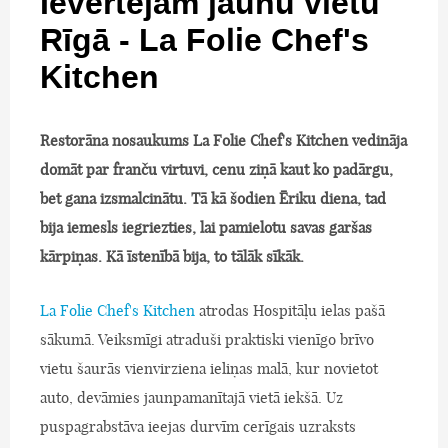
Ievērtējam jaunu vietu
Rīgā - La Folie Chef's
Kitchen
Restorāna nosaukums La Folie Chef's Kitchen vedināja
domāt par franču virtuvi, cenu ziņā kaut ko padārgu,
bet gana izsmalcinātu. Tā kā šodien Ēriku diena, tad
bija iemesls iegriezties, lai pamielotu savas garšas
kārpiņas. Kā īstenībā bija, to tālāk sīkāk.
La Folie Chef's Kitchen
atrodas Hospitāļu ielas pašā
sākumā. Veiksmīgi atraduši praktiski vienīgo brīvo
vietu šaurās vienvirziena ieliņas malā, kur novietot
auto, devāmies jaunpamanītajā vietā iekšā. Uz
puspagrabstāva ieejas durvīm cerīgais uzraksts