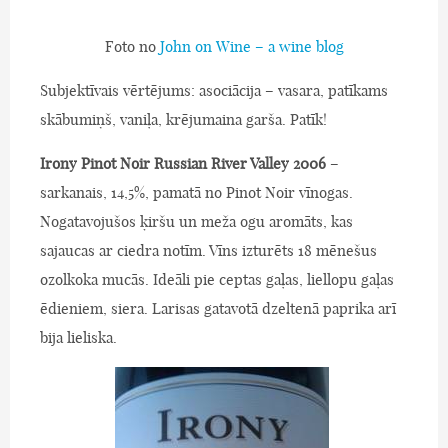
Foto no
John on Wine – a wine blog
Subjektīvais vērtējums: asociācija – vasara, patīkams
skābumiņš, vaniļa, krējumaina garša. Patīk!
Irony Pinot Noir Russian River Valley 2006
–
sarkanais, 14,5%, pamatā no Pinot Noir vīnogas.
Nogatavojušos ķiršu un meža ogu aromāts, kas
sajaucas ar ciedra notīm. Vīns izturēts 18 mēnešus
ozolkoka mucās. Ideāli pie ceptas gaļas, liellopu gaļas
ēdieniem, siera. Larisas gatavotā dzeltenā paprika arī
bija lieliska.