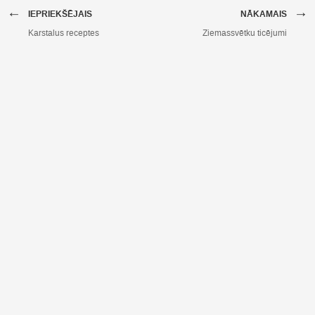
←
→
IEPRIEKŠĒJAIS
NĀKAMAIS
Karstalus receptes
Ziemassvētku ticējumi