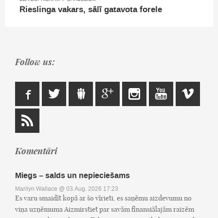
Rieslinga vakars, sālī gatavota forele
Follow us:
Komentāri
Miegs – salds un nepieciešams
Marilyn Wallace
@ 03.Aug, 2026 17:23
Es varu smaidīt kopā ar šo vīrieti, es saņēmu aizdevumu no
viņa uzņēmuma Aizmirstiet par savām finansiālajām raizēm