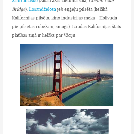
Sanfrancisko
(Alkatrazas cietuma sala,
Golden Gate
Bridge
),
Losandželosa
jeb eņģeļu pilsēta (lielākā
Kalifornijas pilsēta, kino industrijas meka - Holivuda
pie pilsētas robežām, smogs). Izrādās Kalifornijas štats
platības ziņā ir lielāks par Vāciju.