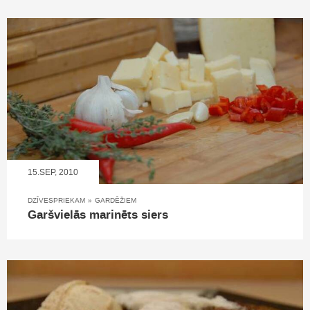
15.SEP, 2010
DZĪVESPRIEKAM
»
GARDĒŽIEM
Garšvielās marinēts siers