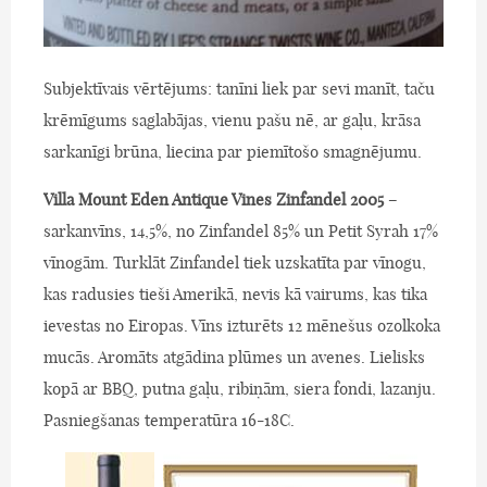
Subjektīvais vērtējums: tanīni liek par sevi manīt, taču
krēmīgums saglabājas, vienu pašu nē, ar gaļu, krāsa
sarkanīgi brūna, liecina par piemītošo smagnējumu.
Villa Mount Eden Antique Vines Zinfandel 2005
–
sarkanvīns, 14,5%, no Zinfandel 85% un Petit Syrah 17%
vīnogām. Turklāt Zinfandel tiek uzskatīta par vīnogu,
kas radusies tieši Amerikā, nevis kā vairums, kas tika
ievestas no Eiropas. Vīns izturēts 12 mēnešus ozolkoka
mucās. Aromāts atgādina plūmes un avenes. Lielisks
kopā ar BBQ, putna gaļu, ribiņām, siera fondi, lazanju.
Pasniegšanas temperatūra 16-18C.