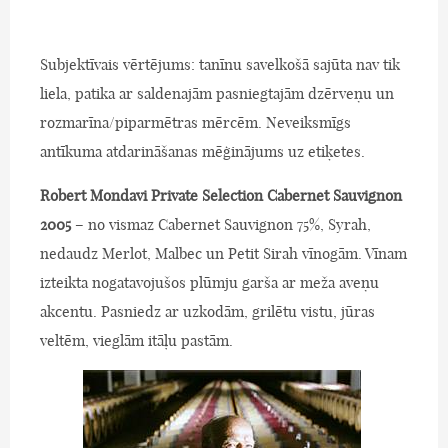
Subjektīvais vērtējums: tanīnu savelkošā sajūta nav tik
liela, patika ar saldenajām pasniegtajām dzērveņu un
rozmarīna/piparmētras mērcēm. Neveiksmīgs
antīkuma atdarināšanas mēģinājums uz etiķetes.
Robert Mondavi Private Selection Cabernet Sauvignon
2005
– no vismaz Cabernet Sauvignon 75%, Syrah,
nedaudz Merlot, Malbec un Petit Sirah vīnogām. Vīnam
izteikta nogatavojušos plūmju garša ar meža aveņu
akcentu. Pasniedz ar uzkodām, grilētu vistu, jūras
veltēm, vieglām itāļu pastām.