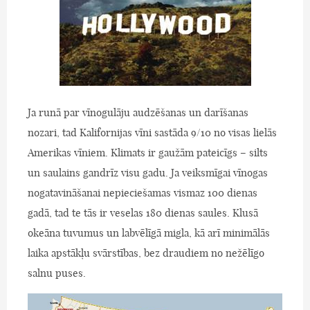
Ja runā par vīnogulāju audzēšanas un darīšanas
nozari, tad Kalifornijas vīni sastāda 9/10 no visas lielās
Amerikas vīniem. Klimats ir gaužām pateicīgs – silts
un saulains gandrīz visu gadu. Ja veiksmīgai vīnogas
nogatavināšanai nepieciešamas vismaz 100 dienas
gadā, tad te tās ir veselas 180 dienas saules. Klusā
okeāna tuvumus un labvēlīgā migla, kā arī minimālās
laika apstākļu svārstības, bez draudiem no nežēlīgo
salnu puses.