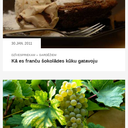
30.JAN, 2011
DZĪVESPRIEKAM
»
GARDĒŽIEM
Kā es franču šokolādes kūku gatavoju