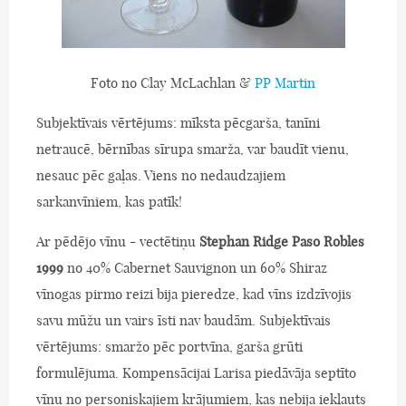
Foto no Clay McLachlan &
PP Martin
Subjektīvais vērtējums: mīksta pēcgarša, tanīni
netraucē, bērnības sīrupa smarža, var baudīt vienu,
nesauc pēc gaļas. Viens no nedaudzajiem
sarkanvīniem, kas patīk!
Ar pēdējo vīnu - vectētiņu
Stephan Ridge Paso Robles
1999
no 40% Cabernet Sauvignon un 60% Shiraz
vīnogas pirmo reizi bija pieredze, kad vīns izdzīvojis
savu mūžu un vairs īsti nav baudām. Subjektīvais
vērtējums: smaržo pēc portvīna, garša grūti
formulējuma. Kompensācijai Larisa piedāvāja septīto
vīnu no personiskajiem krājumiem, kas nebija iekļauts