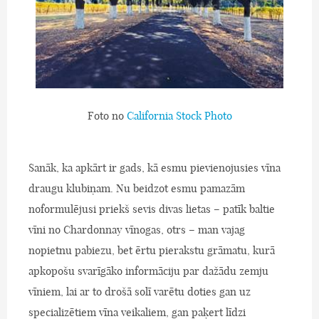
Foto no
California Stock Photo
Sanāk, ka apkārt ir gads, kā esmu pievienojusies vīna
draugu klubiņam. Nu beidzot esmu pamazām
noformulējusi priekš sevis divas lietas – patīk baltie
vīni no Chardonnay vīnogas, otrs – man vajag
nopietnu pabiezu, bet ērtu pierakstu grāmatu, kurā
apkopošu svarīgāko informāciju par dažādu zemju
vīniem, lai ar to drošā solī varētu doties gan uz
specializētiem vīna veikaliem, gan paķert līdzi