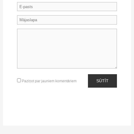
SŪTĪT
Paziņot par jauniem komentāriem