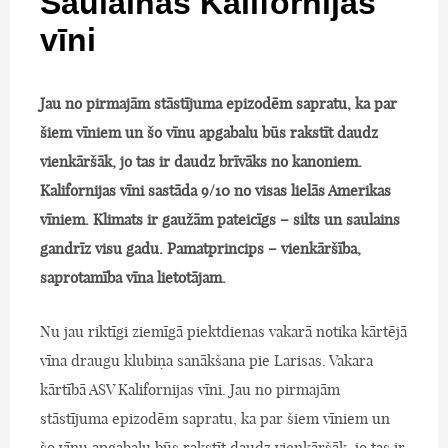
Saulainās Kalifornijas
vīni
Jau no pirmajām stāstījuma epizodēm sapratu, ka par
šiem vīniem un šo vīnu apgabalu būs rakstīt daudz
vienkāršāk, jo tas ir daudz brīvāks no kanoniem.
Kalifornijas vīni sastāda 9/10 no visas lielās Amerikas
vīniem. Klimats ir gaužām pateicīgs – silts un saulains
gandrīz visu gadu. Pamatprincips – vienkāršība,
saprotamība vīna lietotājam.
Nu jau riktīgi ziemīgā piektdienas vakarā notika kārtējā
vīna draugu klubiņa sanākšana pie Larisas. Vakara
kārtībā ASV Kalifornijas vīni. Jau no pirmajām
stāstījuma epizodēm sapratu, ka par šiem vīniem un
šo vīnu apgabalu būs rakstīt daudz vienkāršāk, jo tas ir