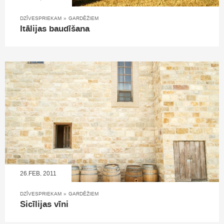
DZĪVESPRIEKAM
»
GARDĒŽIEM
Itālijas baudīšana
26.FEB, 2011
DZĪVESPRIEKAM
»
GARDĒŽIEM
Sicīlijas vīni