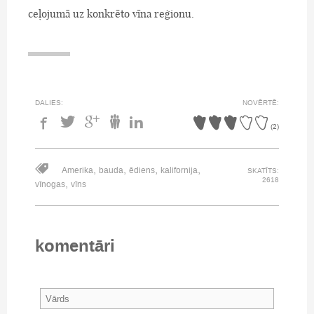
ceļojumā uz konkrēto vīna reģionu.
DALIES:
NOVĒRTĒ:
(
2
)
,
,
,
,
Amerika
bauda
ēdiens
kalifornija
SKATĪTS:
2618
,
vīnogas
vīns
komentāri