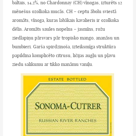
baltais, 14,2%, no Chardonnay (CH) vīnogas, izturēts 12
mēnešus ozolkoka mucās. CH – ceptu ābolu sviestā
aromāts, vīnoga, kuras labākais kavalieris ir ozolkoka
dēlis. Aromāts saules nopelns – jasmīns, rožu
ziedlapiņu pārsvars pār tropisko mango, ananāsu un
bumbieri. Garša spirdzinoša, izteiksmīga struktūra
papildina komplicēto citrusu, ličijas augļu un pļavu
ziedu salikumu ar tikko manāmu vaniļu.