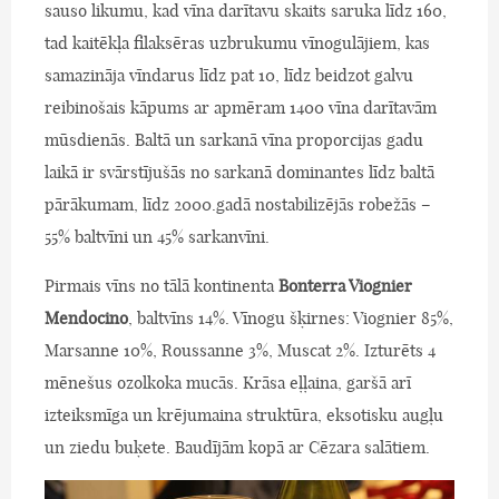
sauso likumu, kad vīna darītavu skaits saruka līdz 160,
tad kaitēkļa filaksēras uzbrukumu vīnogulājiem, kas
samazināja vīndarus līdz pat 10, līdz beidzot galvu
reibinošais kāpums ar apmēram 1400 vīna darītavām
mūsdienās. Baltā un sarkanā vīna proporcijas gadu
laikā ir svārstījušās no sarkanā dominantes līdz baltā
pārākumam, līdz 2000.gadā nostabilizējās robežās –
55% baltvīni un 45% sarkanvīni.
Pirmais vīns no tālā kontinenta
Bonterra Viognier
Mendocino
, baltvīns 14%. Vīnogu šķirnes: Viognier 85%,
Marsanne 10%, Roussanne 3%, Muscat 2%. Izturēts 4
mēnešus ozolkoka mucās. Krāsa eļļaina, garšā arī
izteiksmīga un krējumaina struktūra, eksotisku augļu
un ziedu buķete. Baudījām kopā ar Cēzara salātiem.