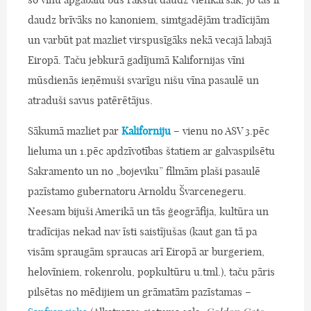
daudz brīvāks no kanoniem, simtgadējām tradīcijām
un varbūt pat mazliet virspusīgāks nekā vecajā labajā
Eiropā. Taču jebkurā gadījumā Kalifornijas vīni
mūsdienās ieņēmuši svarīgu nišu vīna pasaulē un
atraduši savus patērētājus.
Sākumā mazliet par
Kaliforniju
– vienu no ASV 3.pēc
lieluma un 1.pēc apdzīvotības štatiem ar galvaspilsētu
Sakramento un no „bojeviku” filmām plaši pasaulē
pazīstamo gubernatoru Arnoldu Švarcenegeru.
Neesam bijuši Amerikā un tās ģeogrāfija, kultūra un
tradīcijas nekad nav īsti saistījušas (kaut gan tā pa
visām spraugām spraucas arī Eiropā ar burgeriem,
helovīniem, rokenrolu, popkultūru u.tml.), taču pāris
pilsētas no mēdijiem un grāmatām pazīstamas –