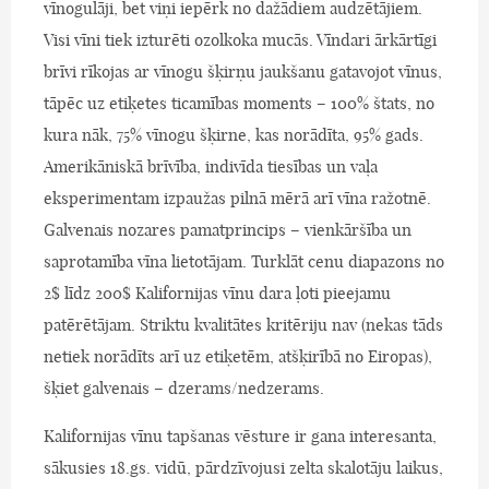
vīnogulāji, bet viņi iepērk no dažādiem audzētājiem.
Visi vīni tiek izturēti ozolkoka mucās. Vīndari ārkārtīgi
brīvi rīkojas ar vīnogu šķirņu jaukšanu gatavojot vīnus,
tāpēc uz etiķetes ticamības moments – 100% štats, no
kura nāk, 75% vīnogu šķirne, kas norādīta, 95% gads.
Amerikāniskā brīvība, indivīda tiesības un vaļa
eksperimentam izpaužas pilnā mērā arī vīna ražotnē.
Galvenais nozares pamatprincips – vienkāršība un
saprotamība vīna lietotājam. Turklāt cenu diapazons no
2$ līdz 200$ Kalifornijas vīnu dara ļoti pieejamu
patērētājam. Striktu kvalitātes kritēriju nav (nekas tāds
netiek norādīts arī uz etiķetēm, atšķirībā no Eiropas),
šķiet galvenais – dzerams/nedzerams.
Kalifornijas vīnu tapšanas vēsture ir gana interesanta,
sākusies 18.gs. vidū, pārdzīvojusi zelta skalotāju laikus,