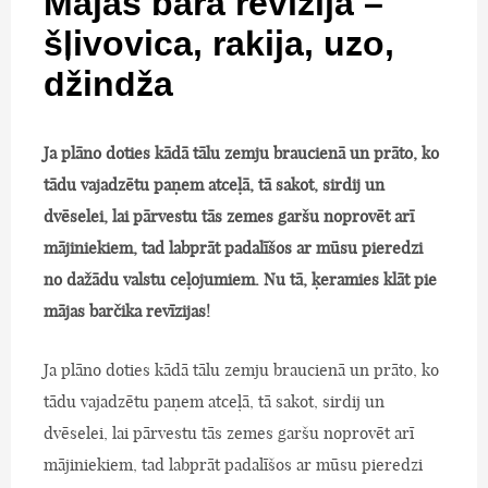
Mājas bāra revīzija –
šļivovica, rakija, uzo,
džindža
Ja plāno doties kādā tālu zemju braucienā un prāto, ko
tādu vajadzētu paņem atceļā, tā sakot, sirdij un
dvēselei, lai pārvestu tās zemes garšu noprovēt arī
mājiniekiem, tad labprāt padalīšos ar mūsu pieredzi
no dažādu valstu ceļojumiem. Nu tā, ķeramies klāt pie
mājas barčika revīzijas!
Ja plāno doties kādā tālu zemju braucienā un prāto, ko
tādu vajadzētu paņem atceļā, tā sakot, sirdij un
dvēselei, lai pārvestu tās zemes garšu noprovēt arī
mājiniekiem, tad labprāt padalīšos ar mūsu pieredzi