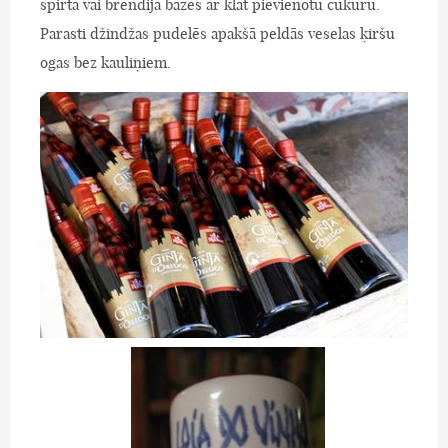
spirta vai brendija bāzes ar klāt pievienotu cukuru.
Parasti džindžas pudelēs apakšā peldās veselas ķiršu
ogas bez kauliņiem.