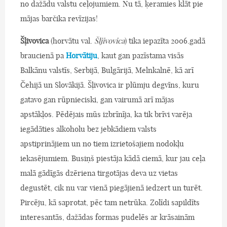
no dažādu valstu ceļojumiem. Nu tā, ķeramies klāt pie
mājas barčika revīzijas!
Šļivovica
(horvātu val.
Šljivovica
) tika iepazīta 2006.gadā
braucienā pa
Horvātiju
, kaut gan pazīstama visās
Balkānu valstīs, Serbijā, Bulgārijā, Melnkalnē, kā arī
Čehijā un Slovākijā. Šļivovica ir plūmju degvīns, kuru
gatavo gan rūpnieciski, gan vairumā arī mājas
apstākļos. Pēdējais mūs izbrīnīja, ka tik brīvi varēja
iegādāties alkoholu bez jebkādiem valsts
apstiprinājiem un no tiem izrietošajiem nodokļu
iekasējumiem. Busiņš piestāja kādā ciemā, kur jau ceļa
malā gādīgās dzēriena tirgotājas deva uz vietas
degustēt, cik nu var vienā piegājienā iedzert un turēt.
Pircēju, kā saprotat, pēc tam netrūka. Zolīdi sapildīts
interesantās, dažādas formas pudelēs ar krāsainām