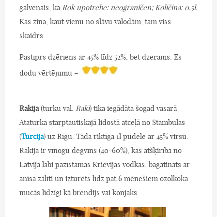
galvenais, ka
Rok upotrebe: neograničen; Količina: 0.5l.
Kas zina, kaut vienu no slāvu valodām, tam viss
skaidrs.
Pastiprs dzēriens ar 45% līdz 52%, bet dzerams. Es
dodu vērtējumu –
Rakija
(turku val.
Raki
) tika iegādāta šogad vasarā
Ataturka starptautiskajā lidostā atceļā no Stambulas
(
Turcija
) uz Rīgu. Tāda riktīga 1l pudele ar 45% virsū.
Rakija ir vīnogu degvīns (40-60%), kas atšķirībā no
Latvijā labi pazīstamās Krievijas vodkas, bagātināts ar
anīsa zālīti un izturēts līdz pat 6 mēnešiem ozolkoka
mucās līdzīgi kā brendijs vai konjaks.