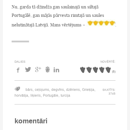
Nu, garda tā džindža gan saulainajā un siltajā
Portugālē, gan mājās pārvesta rimtajā un saules
nelutinātajā Latvijā. Mans vērtējums –
.
DALIES:
NOVĒRTĒ:
(
5
)
,
,
,
,
,
bārs
ceļojums
degvīns
dzēriens
Grieķija
SKATĪTS:
3745
,
,
,
horvātija
liķieris
Portugāle
turcija
komentāri