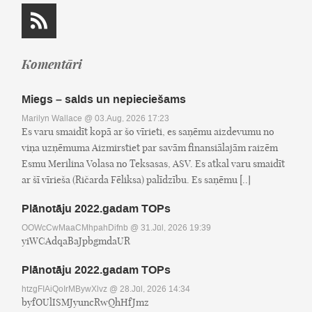
Komentāri
Miegs – salds un nepieciešams
Marilyn Wallace
@ 03.Aug, 2026 17:23
Es varu smaidīt kopā ar šo vīrieti, es saņēmu aizdevumu no
viņa uzņēmuma Aizmirstiet par savām finansiālajām raizēm
Esmu Merilina Volasa no Teksasas, ASV. Es atkal varu smaidīt
ar šī vīrieša (Ričarda Fēliksa) palīdzību. Es saņēmu [..]
Plānotāju 2022.gadam TOPs
OOWcCwMaaCMhpahDifnb
@ 31.Jūl, 2026 19:39
yiWCAdqaBaJpbgmdaUR
Plānotāju 2022.gadam TOPs
htzgFIAiQoIrMBywXlvz
@ 28.Jūl, 2026 14:34
byfOUlISMJyuncRwQhHfJmz