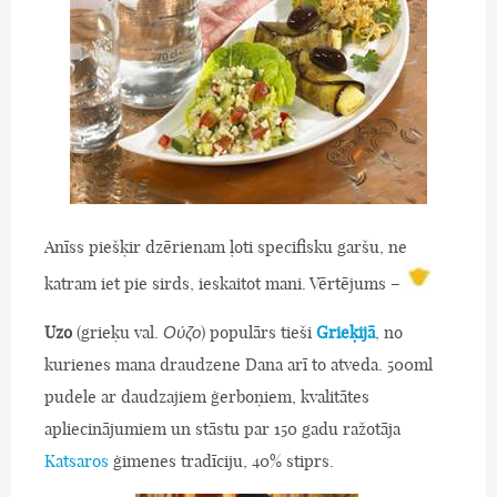
Anīss piešķir dzērienam ļoti specifisku garšu, ne
katram iet pie sirds, ieskaitot mani. Vērtējums –
Uzo
(grieķu val.
Ούζο
) populārs tieši
Grieķijā
, no
kurienes mana draudzene Dana arī to atveda. 500ml
pudele ar daudzajiem ģerboņiem, kvalitātes
apliecinājumiem un stāstu par 150 gadu ražotāja
Katsaros
ģimenes tradīciju, 40% stiprs.