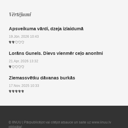
Vērtējumi
Apsveikuma vārdi, dzeja izlaidumā
19.Jūn, 2026 10:43
Lorāns Gunels. Dievs vienmēr ceļo anonīmi
21.Apr, 2026 13:32
Ziemassvētku dāvanas burkās
17.Nov, 2025 10:33
© IINUU | Pārpublicējot vai citējot atsauce un saite uz www.iinuu.lv
obligāta!