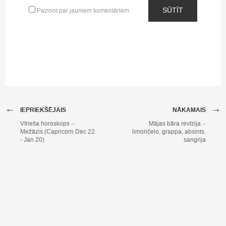
SŪTĪT
Paziņot par jauniem komentāriem
←
→
IEPRIEKŠĒJAIS
NĀKAMAIS
Vīrieša horoskops –
Mājas bāra revīzija –
Mežāzis (Capricorn Dec 22
limončelo, grappa, absints,
- Jan 20)
sangrija