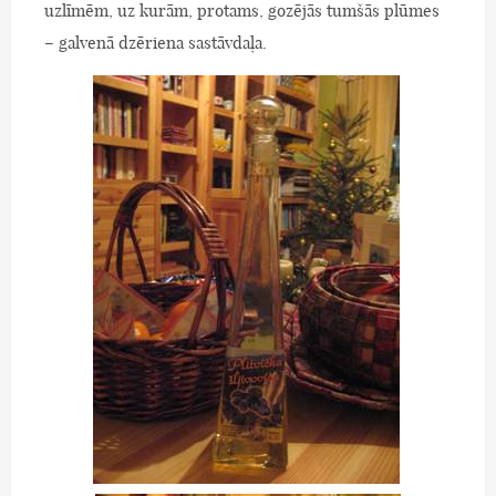
uzlīmēm, uz kurām, protams, gozējās tumšās plūmes
– galvenā dzēriena sastāvdaļa.