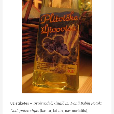
Uz etiķetes –
proizvodač: Čudič B., Donji Babin Potok;
God. poizvodnje:
(kas to, lai zin, nav norādīts);