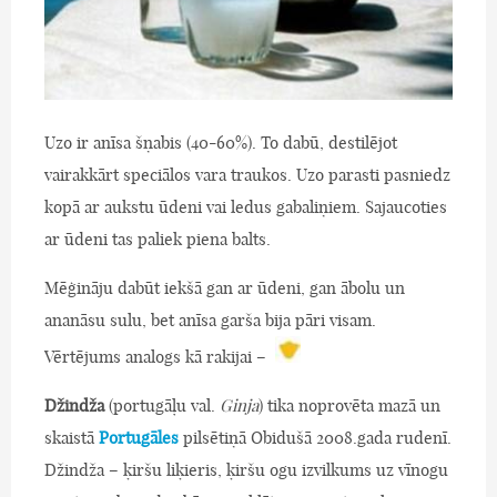
Uzo ir anīsa šņabis (40-60%). To dabū, destilējot
vairakkārt speciālos vara traukos. Uzo parasti pasniedz
kopā ar aukstu ūdeni vai ledus gabaliņiem. Sajaucoties
ar ūdeni tas paliek piena balts.
Mēģināju dabūt iekšā gan ar ūdeni, gan ābolu un
ananāsu sulu, bet anīsa garša bija pāri visam.
Vērtējums analogs kā rakijai –
Džindža
(portugāļu val.
Ginja
) tika noprovēta mazā un
skaistā
Portugāles
pilsētiņā Obidušā 2008.gada rudenī.
Džindža – ķiršu liķieris, ķiršu ogu izvilkums uz vīnogu