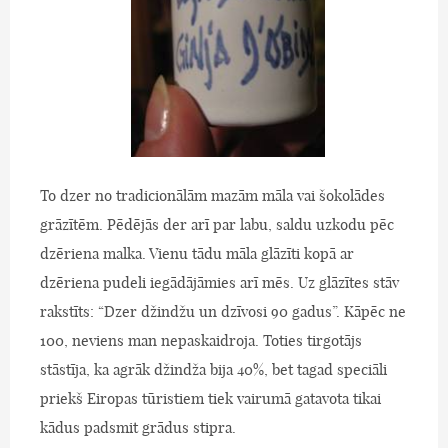
To dzer no tradicionālām mazām māla vai šokolādes
grāzītēm. Pēdējās der arī par labu, saldu uzkodu pēc
dzēriena malka. Vienu tādu māla glāzīti kopā ar
dzēriena pudeli iegādājāmies arī mēs. Uz glāzītes stāv
rakstīts: “Dzer džindžu un dzīvosi 90 gadus”. Kāpēc ne
100, neviens man nepaskaidroja. Toties tirgotājs
stāstīja, ka agrāk džindža bija 40%, bet tagad speciāli
priekš Eiropas tūristiem tiek vairumā gatavota tikai
kādus padsmit grādus stipra.