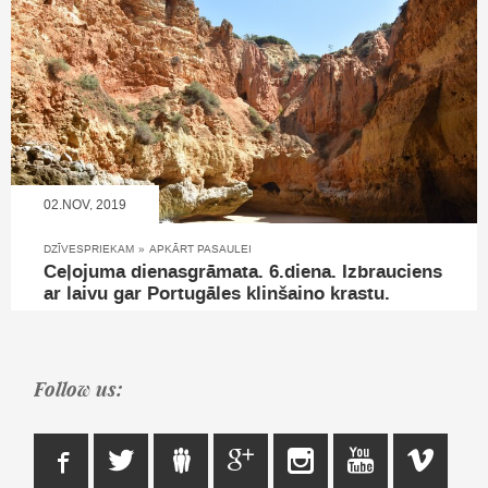
02.NOV, 2019
DZĪVESPRIEKAM
»
APKĀRT PASAULEI
Ceļojuma dienasgrāmata. 6.diena. Izbrauciens
ar laivu gar Portugāles klinšaino krastu.
Follow us: