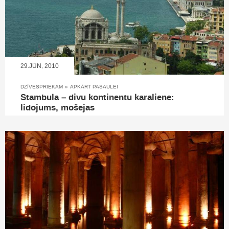
29.JŪN, 2010
DZĪVESPRIEKAM
»
APKĀRT PASAULEI
Stambula – divu kontinentu karaliene:
lidojums, mošejas