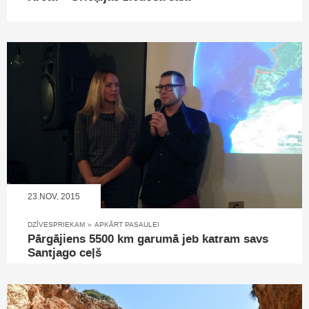
23.NOV, 2015
DZĪVESPRIEKAM
»
APKĀRT PASAULEI
Pārgājiens 5500 km garumā jeb katram savs
Santjago ceļš