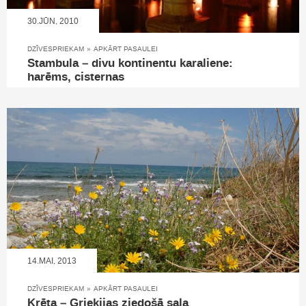
30.JŪN, 2010
DZĪVESPRIEKAM
»
APKĀRT PASAULEI
Stambula – divu kontinentu karaliene:
harēms, cisternas
14.MAI, 2013
DZĪVESPRIEKAM
»
APKĀRT PASAULEI
Krēta – Grieķijas ziedošā sala