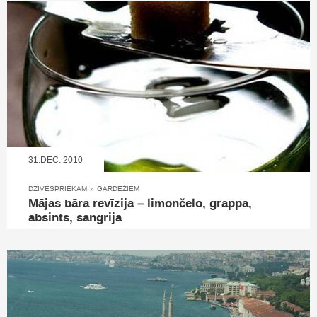
31.DEC, 2010
DZĪVESPRIEKAM
»
GARDĒŽIEM
Mājas bāra revīzija – limončelo, grappa,
absints, sangrija