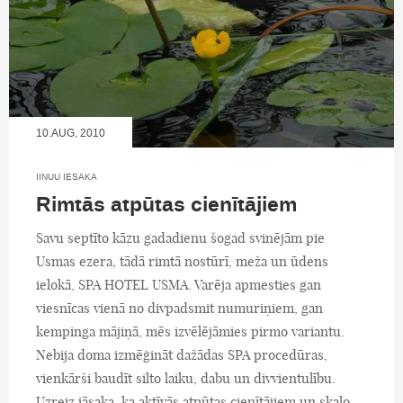
10.AUG, 2010
IINUU IESAKA
Rimtās atpūtas cienītājiem
Savu septīto kāzu gadadienu šogad svinējām pie
Usmas ezera, tādā rimtā nostūrī, meža un ūdens
ielokā, SPA HOTEL USMA. Varēja apmesties gan
viesnīcas vienā no divpadsmit numuriņiem, gan
kempinga mājiņā, mēs izvēlējāmies pirmo variantu.
Nebija doma izmēģināt dažādas SPA procedūras,
vienkārši baudīt silto laiku, dabu un divvientulību.
Uzreiz jāsaka, ka aktīvās atpūtas cienītājiem un skaļo