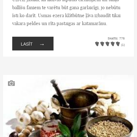
ballīšu faniem te varētu būt gana garlaicīgi, jo nebūtu
īsti ko darīt. Usmas ezera klātbūtne ļāva izbaudīt tikai
vakara peldes un rīta pastaigas ar katamarānu.
Skatīts: 776
→
LASĪT
(1)