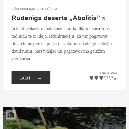
DZĪVESPRIEKAM
»
GARDĒŽIEM
Rudenīgs deserts „Ābolītis”
(2)
Ja kādu vakaru uznāk kāre kaut ko likt uz kārā zoba,
tad man te ir ideja. Izfunktierēju, kā var pagatavot
desertu ar pēc iespējas mazāku nevajadzīgo kaloriju
daudzumu. Sastāvdaļas un pagatavošana gaužām
vienkārša.
Skatīts: 2018
→
LASĪT
(5)