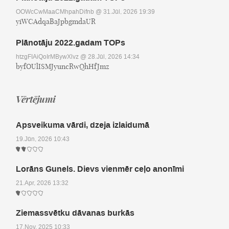
OOWcCwMaaCMhpahDifnb
@ 31.Jūl, 2026 19:39
yiWCAdqaBaJpbgmdaUR
Plānotāju 2022.gadam TOPs
htzgFIAiQoIrMBywXlvz
@ 28.Jūl, 2026 14:34
byfOUlISMJyuncRwQhHfJmz
Vērtējumi
Apsveikuma vārdi, dzeja izlaidumā
19.Jūn, 2026 10:43
Lorāns Gunels. Dievs vienmēr ceļo anonīmi
21.Apr, 2026 13:32
Ziemassvētku dāvanas burkās
17.Nov, 2025 10:33