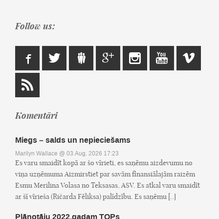
Follow us:
Komentāri
Miegs – salds un nepieciešams
Marilyn Wallace
@ 03.Aug, 2026 17:23
Es varu smaidīt kopā ar šo vīrieti, es saņēmu aizdevumu no
viņa uzņēmuma Aizmirstiet par savām finansiālajām raizēm
Esmu Merilina Volasa no Teksasas, ASV. Es atkal varu smaidīt
ar šī vīrieša (Ričarda Fēliksa) palīdzību. Es saņēmu [..]
Plānotāju 2022.gadam TOPs