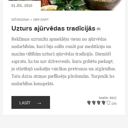
01.JŪL, 2010
DZĪVESZIŅAI
»
DER ZINĀT
Uzturs ajūrvēdas tradīcijās
(2)
Reklāmas uzrunāta apmeklēju vienu no ajūrvēdas
nodarbībām, kurā bija solīts runāt par meditāciju un
mazām viltībām uzturā ajūrvēdas tradīcijās. Diemžēl
sapratu, ka tas nav dzīvesveids, kuru gribētu piekopt,
jo stāstītajā saskatīju vairākas pretrunas un ačgārnības.
Taču dažas atziņas piefiksēju pārdomām. Turpmāk īss
nodarbības konspekts.
Skatīts: 8822
→
LASĪT
(29)