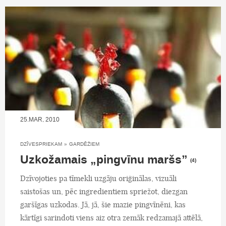
25.MAR, 2010
DZĪVESPRIEKAM
»
GARDĒŽIEM
Uzkožamais „pingvīnu maršs”
(4)
Dzīvojoties pa tīmekli uzgāju oriģinālas, vizuāli
saistošas un, pēc ingredientiem spriežot, diezgan
garšīgas uzkodas. Jā, jā, šie mazie pingvīnēni, kas
kārtīgi sarindoti viens aiz otra zemāk redzamajā attēlā,