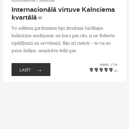
DZĪVESPRIEKAM
»
PASĀKUMI
Internacionālā virtuve Kalnciema
kvartālā
(2)
No solītiem gardumiem bija atrodami Sardīnijas
kulinārijas noslēpumi, nu kura gan cita, ja ne Roberto
izpildījumā un servējumā. Bija arī rieksti – to vai no
pašas Indijas, nemācēšu teikt gan.
Skatīts: 1734
→
LASĪT
(2)