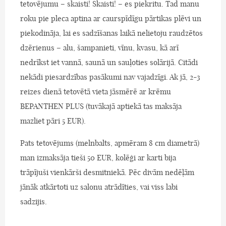
tetovējumu – skaisti! Skaisti! – es piekritu. Tad manu
roku pie pleca aptina ar caurspīdīgu pārtikas plēvi un
piekodināja, lai es sadzīšanas laikā nelietoju raudzētos
dzērienus – alu, šampanieti, vīnu, kvasu, kā arī
nedrīkst iet vannā, saunā un sauļoties solārijā. Citādi
nekādi piesardzības pasākumi nav vajadzīgi. Ak jā, 2-3
reizes dienā tetovētā vieta jāsmērē ar krēmu
BEPANTHEN PLUS (tuvākajā aptiekā tas maksāja
mazliet pāri 5 EUR).
Pats tetovējums (melnbalts, apmēram 8 cm diametrā)
man izmaksāja tieši 50 EUR, kolēģi ar karti bija
trāpījuši vienkārši desmitniekā. Pēc divām nedēļām
jānāk atkārtoti uz salonu atrādīties, vai viss labi
sadzijis.