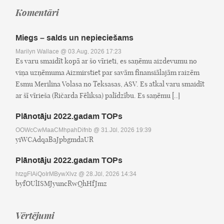
Komentāri
Miegs – salds un nepieciešams
Marilyn Wallace
@ 03.Aug, 2026 17:23
Es varu smaidīt kopā ar šo vīrieti, es saņēmu aizdevumu no
viņa uzņēmuma Aizmirstiet par savām finansiālajām raizēm
Esmu Merilina Volasa no Teksasas, ASV. Es atkal varu smaidīt
ar šī vīrieša (Ričarda Fēliksa) palīdzību. Es saņēmu [..]
Plānotāju 2022.gadam TOPs
OOWcCwMaaCMhpahDifnb
@ 31.Jūl, 2026 19:39
yiWCAdqaBaJpbgmdaUR
Plānotāju 2022.gadam TOPs
htzgFIAiQoIrMBywXlvz
@ 28.Jūl, 2026 14:34
byfOUlISMJyuncRwQhHfJmz
Vērtējumi