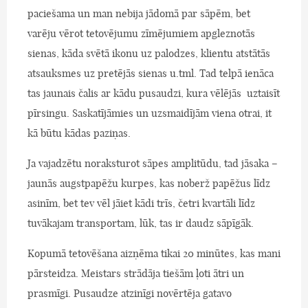
paciešama un man nebija jādomā par sāpēm, bet
varēju vērot tetovējumu zīmējumiem apgleznotās
sienas, kāda svētā ikonu uz palodzes, klientu atstātās
atsauksmes uz pretējās sienas u.tml. Tad telpā ienāca
tas jaunais čalis ar kādu pusaudzi, kura vēlējās uztaisīt
pīrsingu. Saskatījāmies un uzsmaidījām viena otrai, it
kā būtu kādas paziņas.
Ja vajadzētu noraksturot sāpes amplitūdu, tad jāsaka –
jaunās augstpapēžu kurpes, kas noberž papēžus līdz
asinīm, bet tev vēl jāiet kādi trīs, četri kvartāli līdz
tuvākajam transportam, lūk, tas ir daudz sāpīgāk.
Kopumā tetovēšana aizņēma tikai 20 minūtes, kas mani
pārsteidza. Meistars strādāja tiešām ļoti ātri un
prasmīgi. Pusaudze atzinīgi novērtēja gatavo