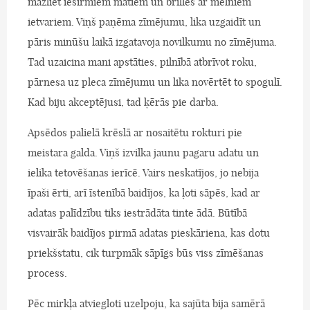
mazliet iesirmiem matiem un brillēs ar melniem
ietvariem. Viņš paņēma zīmējumu, lika uzgaidīt un
pāris minūšu laikā izgatavoja novilkumu no zīmējuma.
Tad uzaicina mani apstāties, pilnībā atbrīvot roku,
pārnesa uz pleca zīmējumu un lika novērtēt to spogulī.
Kad biju akceptējusi, tad ķērās pie darba.
Apsēdos palielā krēslā ar nosaitētu rokturi pie
meistara galda. Viņš izvilka jaunu pagaru adatu un
ielika tetovēšanas ierīcē. Vairs neskatījos, jo nebija
īpaši ērti, arī īstenībā baidījos, ka ļoti sāpēs, kad ar
adatas palīdzību tiks iestrādāta tinte ādā. Būtībā
visvairāk baidījos pirmā adatas pieskāriena, kas dotu
priekšstatu, cik turpmāk sāpīgs būs viss zīmēšanas
process.
Pēc mirkļa atviegloti uzelpoju, ka sajūta bija samērā