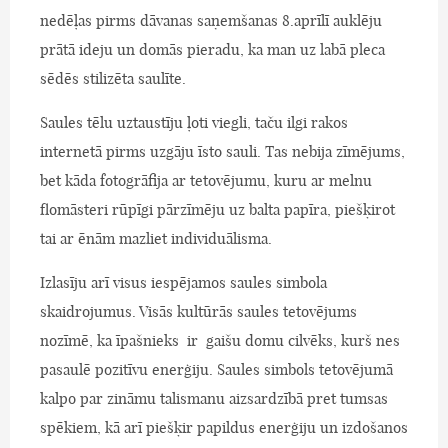
nedēļas pirms dāvanas saņemšanas 8.aprīlī auklēju
prātā ideju un domās pieradu, ka man uz labā pleca
sēdēs stilizēta saulīte.
Saules tēlu uztaustīju ļoti viegli, taču ilgi rakos
internetā pirms uzgāju īsto sauli. Tas nebija zīmējums,
bet kāda fotogrāfija ar tetovējumu, kuru ar melnu
flomāsteri rūpīgi pārzīmēju uz balta papīra, piešķirot
tai ar ēnām mazliet individuālisma.
Izlasīju arī visus iespējamos saules simbola
skaidrojumus. Visās kultūrās saules tetovējums
nozīmē, ka īpašnieks ir gaišu domu cilvēks, kurš nes
pasaulē pozitīvu enerģiju. Saules simbols tetovējumā
kalpo par zināmu talismanu aizsardzībā pret tumsas
spēkiem, kā arī piešķir papildus enerģiju un izdošanos