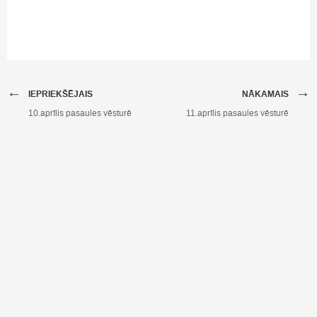
←
→
IEPRIEKŠĒJAIS
NĀKAMAIS
10.aprīlis pasaules vēsturē
11.aprīlis pasaules vēsturē