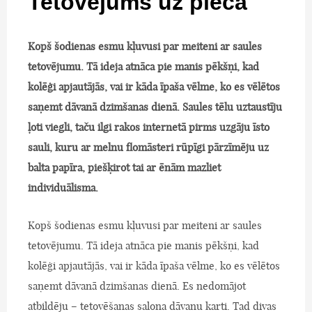
Tetovējums uz pleca
Kopš šodienas esmu kļuvusi par meiteni ar saules
tetovējumu. Tā ideja atnāca pie manis pēkšņi, kad
kolēģi apjautājās, vai ir kāda īpaša vēlme, ko es vēlētos
saņemt dāvanā dzimšanas dienā. Saules tēlu uztaustīju
ļoti viegli, taču ilgi rakos internetā pirms uzgāju īsto
sauli, kuru ar melnu flomāsteri rūpīgi pārzīmēju uz
balta papīra, piešķirot tai ar ēnām mazliet
individuālisma.
Kopš šodienas esmu kļuvusi par meiteni ar saules
tetovējumu. Tā ideja atnāca pie manis pēkšņi, kad
kolēģi apjautājās, vai ir kāda īpaša vēlme, ko es vēlētos
saņemt dāvanā dzimšanas dienā. Es nedomājot
atbildēju – tetovēšanas salona dāvanu karti. Tad divas