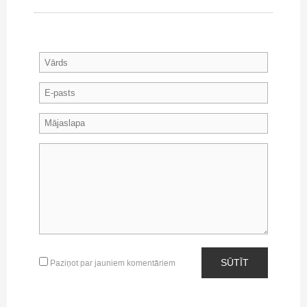
SŪTĪT
Paziņot par jauniem komentāriem