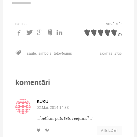
DALIES:
NOVĒRTĒ:
(
7
)
,
,
saule
simbols
tetovējums
SKATĪTS: 1730
komentāri
KUKU
02.Mai, 2014 14:33
...bet kur pats tetoveejums? :/
ATBILDĒT