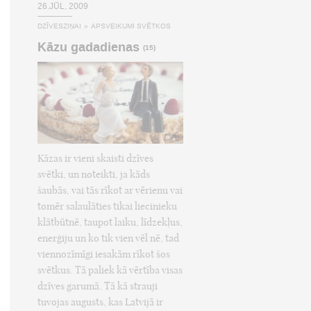
26.JŪL, 2009
DZĪVESZIŅAI
»
APSVEIKUMI SVĒTKOS
Kāzu gadadienas
(15)
Kāzas ir vieni skaisti dzīves
svētki, un noteikti, ja kāds
šaubās, vai tās rīkot ar vērienu vai
tomēr salaulāties tikai liecinieku
klātbūtnē, taupot laiku, līdzekļus,
enerģiju un ko tik vien vēl nē, tad
viennozīmīgi iesakām rīkot šos
svētkus. Tā paliek kā vērtība visas
dzīves garumā. Tā kā strauji
tuvojas augusts, kas Latvijā ir