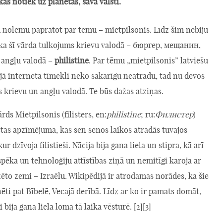
kas notiek uz planētas, savā valstī.
 nolēmu paprātot par tēmu – mietpilsonis. Līdz šim nebiju
 ka šī vārda tulkojums krievu valodā – бюргер, мещанин,
; angļu valodā –
philistine
. Par tēmu „mietpilsonis” latviešu
jā interneta tīmeklī neko sakarīgu neatradu, tad nu devos
s krievu un angļu valodā. Te būs dažas atziņas.
rds Mietpilsonis (filisters, en:
philistine
; ru:
Филистер
)
etas apzīmējuma, kas sen senos laikos atradās tuvajos
r dzīvoja filistieši. Nācija bija gana liela un stipra, kā arī
spēka un tehnoloģiju attīstības ziņā un nemitīgi karoja ar
ēto zemi – Izraēlu. Wikipēdijā ir atrodamas norādes, ka šie
inēti pat Bībelē, Vecajā derībā. Līdz ar ko ir pamats domāt,
i bija gana liela loma tā laika vēsturē. [2][3]