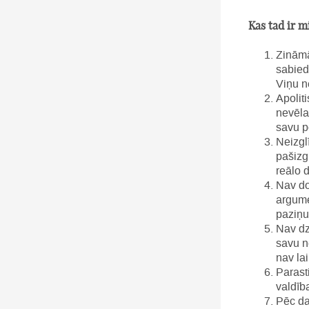
Kas tad ir m
Zināmā
sabied
Viņu n
Apoliti
nevēla
savu p
Neizglī
pašizg
reālo d
Nav do
argume
paziņu 
Nav dz
savu n
nav lai
Parasti
valdīb
Pēc da