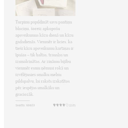
Turpinu papildināt savu pantiņu
blociņu, šoreiz apkopošu
apsveikumus kāzu dienā un kāzu
gadadienās. Vienmēr ir licies, ka
tieši kāzu apsveikumu kartiņas ir
īpašas – tik baltas, trauslas un
izsmalcinātas. Ar zināmu bijību
vienmēr esmu ņēmusi rokā un
izvēlējusies smalku melnu
pildspalvu, lai raksts izskatītos
pēc iespējas smalkāks un
graciozāk.
Skatīts: 66803
(110)