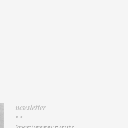
newsletter
• •
Saņemt jaunumus uz epastu: