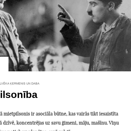
ILVĒKA ĶERMENIS UN DABA
ilsonība
mietpilsonis ir asociāla būtne, kas vairās tikt iesaistīta
ā dzīvē, koncentrējas uz savu ģimeni, māju, mašīnu. Viņu