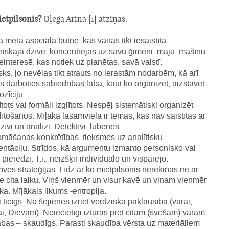
ietpilsonis?
Oļega Arina [1] atziņas.
 mērā asociāla būtne, kas vairās tikt iesaistīta
riskajā dzīvē, koncentrējas uz savu ģimeni, māju, mašīnu.
einteresē, kas notiek uz planētas, savā valstī.
sks, jo nevēlas tikt atrauts no ierastām nodarbēm, kā arī
s darboties sabiedrības labā, kaut ko organizēt, aizstāvēt
ozīciju.
tots vai formāli izglītots. Nespēj sistemātiski organizēt
lītošanos. Mīļākā lasāmviela ir tēmas, kas nav saistītas ar
zīvi un analīzi. Detektīvi, lubenes.
māšanas konkrētības, tieksmes uz analītisku
ntāciju. Strīdos, kā argumentu izmanto personisko vai
pieredzi. T.i., neizšķir individuālo un vispārējo.
īves stratēģijas. Līdz ar ko mietpilsonis nerēķinās ne ar
e cita laiku. Viņš vienmēr un visur kavē un viņam vienmēr
ka. Mīļākais likums -entropija.
 ticīgs. No šejienes izriet verdziskā paklausība (varai,
ai, Dievam). Neiecietīgi izturas pret citām (svešām) varām.
bas – skaudīgs. Parasti skaudība vērsta uz materiāliem