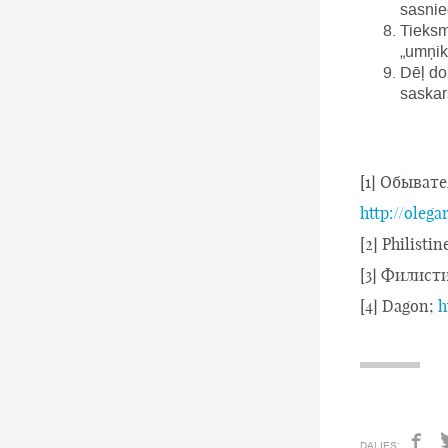
sasnie
Tieksm
„umņik
Dēļ do
saskar
[1] Обыват
http://oleg
[2] Philistin
[3] Филист
[4] Dagon;
h
DALIES: