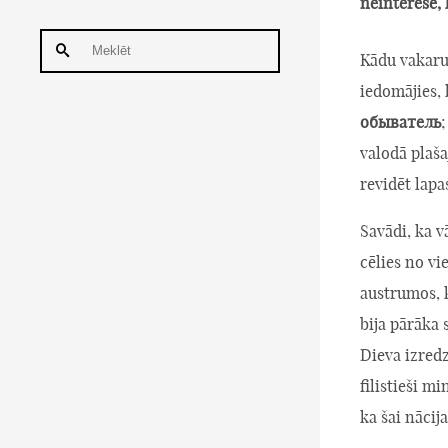
neinteresē, 
Kādu vakaru
iedomājies,
обыватель
valodā plaša
revidēt lapa
Savādi, ka vā
cēlies no vi
austrumos, ku
bija pārāka 
Dieva izredz
filistieši m
ka šai nācija