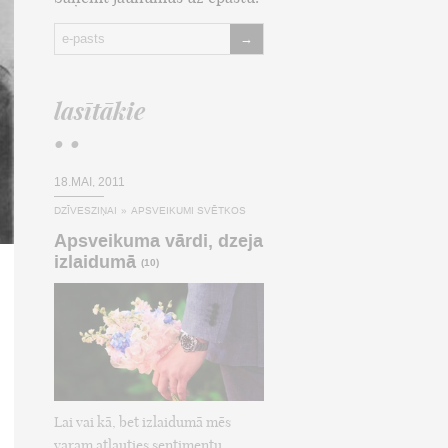
→
lasītākie
• •
18.MAI, 2011
DZĪVESZIŅAI
»
APSVEIKUMI SVĒTKOS
Apsveikuma vārdi, dzeja
izlaidumā
(10)
Lai vai kā, bet izlaidumā mēs
varam atļauties sentimentu,