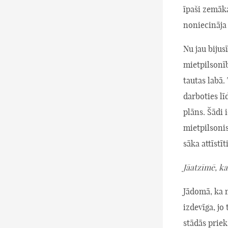
īpaši zemāk
noniecināja g
Nu jau biju
mietpilsonīb
tautas labā.
darboties lī
plāns. Šādi 
mietpilsonis
sāka attīstī
Jāatzīmē, k
Jādomā, ka 
izdevīga, jo 
stādās priekš