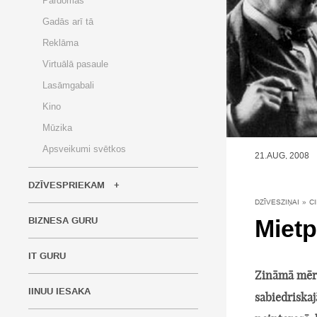
Pārdomas
Gadās arī tā
Reklāma
Virtuālā pasaule
Lasāmgabali
Kino
Mūzika
Apsveikumi svētkos
21.AUG, 2008
DZĪVESPRIEKAM
DZĪVESZIŅAI
»
C
Mietp
BIZNESA GURU
IT GURU
Zināmā mērā 
IINUU IESAKA
sabiedriskaj