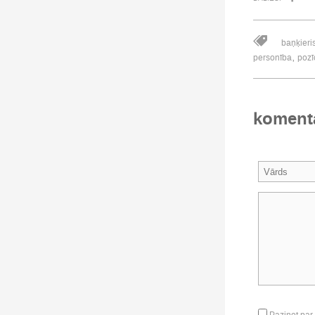
baņķieri
,
personība
pozī
koment