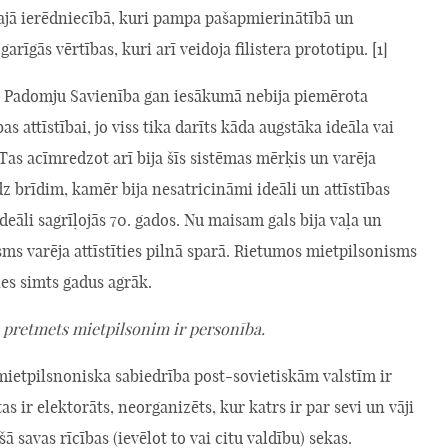
ajā ierēdniecībā, kuri pampa pašapmierinātībā un
arīgās vērtības, kuri arī veidoja filistera prototipu. [1]
sī Padomju Savienība gan iesākumā nebija piemērota
as attīstībai, jo viss tika darīts kāda augstāka ideāla vai
 Tas acīmredzot arī bija šīs sistēmas mērķis un varēja
dz brīdim, kamēr bija nesatricināmi ideāli un attīstības
ideāli sagrīļojās 70. gados. Nu maisam gals bija vaļa un
ms varēja attīstīties pilnā sparā. Rietumos mietpilsonisms
ties simts gadus agrāk.
a pretmets mietpilsonim ir personība.
mietpilsnoniska sabiedrība post-sovietiskām valstīm ir
tas ir elektorāts, neorganizēts, kur katrs ir par sevi un vāji
ā savas rīcības (ievēlot to vai citu valdību) sekas.