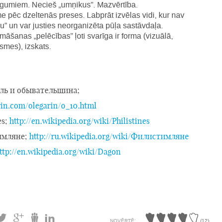
gumiem. Necieš „umņikus”. Mazvērtība.
e pēc dzeltenās preses. Labprāt izvēlas vidi, kur nav
u” un var justies neorganizēta pūļa sastāvdaļa.
māšanas „pelēcības” ļoti svarīga ir forma (vizuālā,
smes), izskats.
ель и обывательщина;
arin.com/olegarin/o_10.html
es;
http://en.wikipedia.org/wiki/Philistines
имляне;
http://ru.wikipedia.org/wiki/Филистимляне
ttp://en.wikipedia.org/wiki/Dagon
NOVĒRTĒ:
(
12
)