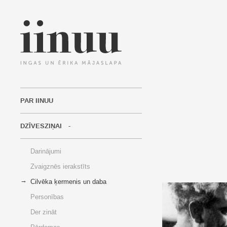
PAR IINUU
DZĪVESZIŅAI
Darinājumi
Zvaigznēs ierakstīts
Cilvēka ķermenis un daba
Personības
Der zināt