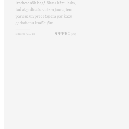
tradicionāli bagātākais kāzu laiks,
tad atgādināšu visiem jaunajiem
pāriem un precētajiem par kāzu
gadadienu tradīcijām.
Skatīts: 91718
(80)