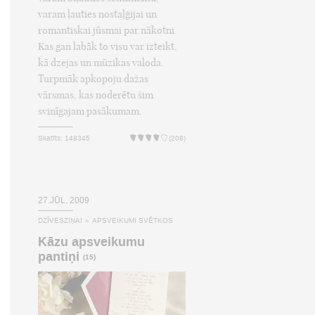
varam ļauties nostaļģijai un
romantiskai jūsmai par nākotni.
Kas gan labāk to visu var izteikt,
kā dzejas un mūzikas valoda.
Turpmāk apkopoju dažas
vārsmas, kas noderētu šim
svinīgajam pasākumam.
Skatīts: 148345
(208)
27.JŪL, 2009
DZĪVESZIŅAI
»
APSVEIKUMI SVĒTKOS
Kāzu apsveikumu
pantiņi
(15)