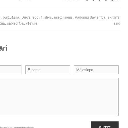
,
,
,
,
,
,
,
s
buržuāzija
Dievs
ego
filisters
mietpilsonis
Padomju Savienība
SKATĪTS:
,
,
cija
sabiedrība
vēsture
3307
āri
SŪTĪT