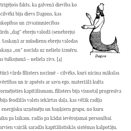
riģējošs fakts, ka galvenā dievība ko
 cilvēki bija dievs Dagons, kas
emkopības un zivsaimniecības
Vārds „dag” ebreju valodā (senebreju)
. Saskaņā ar mūsdienu ebreju valodas
skaņa „on” norāda uz nelielo izmēru.
 tulkojumā – neliela zivs. [4]
ūrā vārds filisters nozīmē - cilvēks, kurš nicina mākslas
vērtības un ir apsēsts ar savu ego, materiālā kulta
Formējoties kapitālismam, filisters bija visnotaļ progresīva
bija feodālās valsts iekārtas daļa, kas vēlāk radīja
– enerģisku uzņēmēju un baņķieru grupu, no kuru
iku pa laikam. radās pa kādai ievērojamai personībai.
 arvien vairāk saradās kapitālistiskās sistēmas kalpotāju,