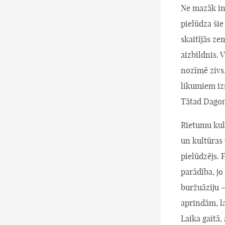
Ne mazāk int
pielūdza šie
skaitījās z
aizbildnis. 
nozīmē zivs
likumiem iz
Tātad Dagons
Rietumu kult
un kultūras 
pielūdzējs. 
parādība, jo 
buržuāziju 
aprindām, la
Laika gaitā,