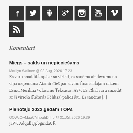
Komentāri
Miegs – salds un nepieciešams
Marilyn Wallace
@ 03.Aug, 2026 17:23
Es varu smaidīt kopā ar šo vīrieti, es saņēmu aizdevumu no
viņa uzņēmuma Aizmirstiet par savām finansiālajām raizēm
Esmu Merilina Volasa no Teksasas, ASV. Es atkal varu smaidīt
ar šī vīrieša (Ričarda Fēliksa) palīdzību. Es saņēmu [..]
Plānotāju 2022.gadam TOPs
OOWcCwMaaCMhpahDifnb
@ 31.Jūl, 2026 19:39
yiWCAdqaBaJpbgmdaUR