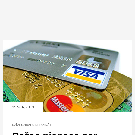
25.SEP, 2013
DZĪVESZIŅAI
»
DER ZINĀT