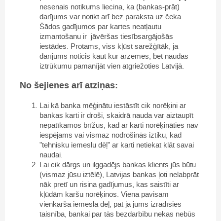
nesenais notikums liecina, ka (bankas-prāt)
darījums var notikt arī bez paraksta uz čeka.
Šādos gadījumos par kartes neatļautu
izmantošanu ir jāvēršas tiesībsargājošās
iestādes. Protams, viss kļūst sarežģītāk, ja
darījums noticis kaut kur ārzemēs, bet naudas
iztrūkumu pamanījāt vien atgriežoties Latvijā.
No šejienes arī atziņas:
Lai kā banka mēģinātu iestāstīt cik norēķini ar
bankas karti ir droši, skaidrā nauda var aiztaupīt
nepatīkamos brīžus, kad ar karti norēķināties nav
iespējams vai vismaz nodrošinās iztiku, kad
"tehnisku iemeslu dēļ" ar karti netiekat klāt savai
naudai.
Lai cik dārgs un ilggadējs bankas klients jūs būtu
(vismaz jūsu iztēlē), Latvijas bankas ļoti nelabprāt
nāk pretī un risina gadījumus, kas saistīti ar
kļūdām karšu norēķinos. Viena pavisam
vienkārša iemesla dēļ, pat ja jums izrādīsies
taisnība, bankai par tās bezdarbību nekas nebūs