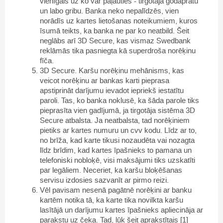
vienīgais uz ko var paļauties - tirgotāja godaprātu
un labo gribu. Banka neko nepalīdzēs, vien
norādīs uz kartes lietošanas noteikumiem, kuros
īsumā teikts, ka banka ne par ko neatbild. Šeit
neglābs arī 3D Secure, kas vismaz Swedbank
reklāmās tika pasniegta kā superdroša norēķinu
fīča.
3D Secure. Karšu norēķinu mehānisms, kas
veicot norēķinu ar bankas karti pieprasa
apstiprināt darījumu ievadot iepriekš iestatītu
paroli. Tas, ko banka noklusē, ka šāda parole tiks
pieprasīta vien gadījumā, ja tirgotāja sistēma 3D
Secure atbalsta. Ja neatbalsta, tad norēķiniem
pietiks ar kartes numuru un cvv kodu. Līdz ar to,
no brīža, kad karte tikusi nozaudēta vai nozagta
līdz brīdim, kad kartes īpašnieks to pamana un
telefoniski nobloķē, visi maksājumi tiks uzskatīti
par legāliem. Neceriet, ka karšu bloķēšanas
servisu izdosies sazvanīt ar pirmo reizi.
Vēl pavisam nesenā pagātnē norēķini ar banku
kartēm notika tā, ka karte tika novilkta karšu
lasītājā un darījumu kartes īpašnieks apliecināja ar
parakstu uz čeka. Tad, lūk šeit aprakstītais [1]