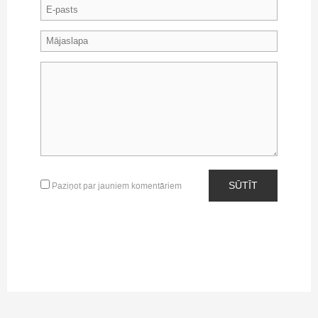
SŪTĪT
Paziņot par jauniem komentāriem