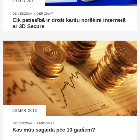
09.FEB, 2012
DZĪVESZIŅAI
»
DER ZINĀT
Cik patiesībā ir droši karšu norēķini internetā
ar 3D Secure
06.MAR, 2013
DZĪVESZIŅAI
»
PĀRDOMAS
Kas mūs sagaida pēc 10 gadiem?