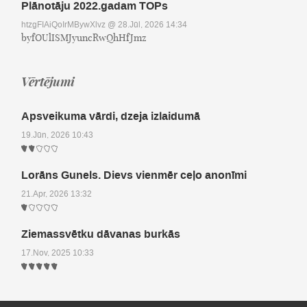
Plānotāju 2022.gadam TOPs
htzgFIAiQoIrMBywXlvz
@ 28.Jūl, 2026 14:34
byfOUlISMJyuncRwQhHfJmz
Vērtējumi
Apsveikuma vārdi, dzeja izlaidumā
19.Jūn, 2026 10:43
Lorāns Gunels. Dievs vienmēr ceļo anonīmi
21.Apr, 2026 13:32
Ziemassvētku dāvanas burkās
17.Nov, 2025 10:33