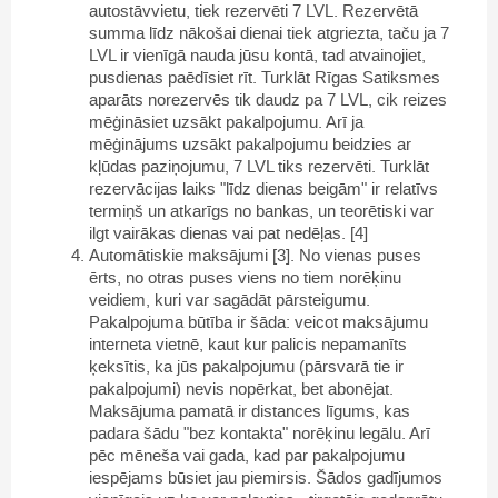
autostāvvietu, tiek rezervēti 7 LVL. Rezervētā
summa līdz nākošai dienai tiek atgriezta, taču ja 7
LVL ir vienīgā nauda jūsu kontā, tad atvainojiet,
pusdienas paēdīsiet rīt. Turklāt Rīgas Satiksmes
aparāts norezervēs tik daudz pa 7 LVL, cik reizes
mēģināsiet uzsākt pakalpojumu. Arī ja
mēģinājums uzsākt pakalpojumu beidzies ar
kļūdas paziņojumu, 7 LVL tiks rezervēti. Turklāt
rezervācijas laiks "līdz dienas beigām" ir relatīvs
termiņš un atkarīgs no bankas, un teorētiski var
ilgt vairākas dienas vai pat nedēļas. [4]
Automātiskie maksājumi [3]. No vienas puses
ērts, no otras puses viens no tiem norēķinu
veidiem, kuri var sagādāt pārsteigumu.
Pakalpojuma būtība ir šāda: veicot maksājumu
interneta vietnē, kaut kur palicis nepamanīts
ķeksītis, ka jūs pakalpojumu (pārsvarā tie ir
pakalpojumi) nevis nopērkat, bet abonējat.
Maksājuma pamatā ir distances līgums, kas
padara šādu "bez kontakta" norēķinu legālu. Arī
pēc mēneša vai gada, kad par pakalpojumu
iespējams būsiet jau piemirsis. Šādos gadījumos