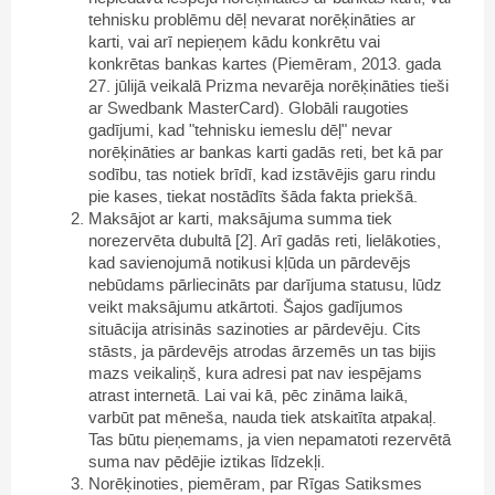
tehnisku problēmu dēļ nevarat norēķināties ar
karti, vai arī nepieņem kādu konkrētu vai
konkrētas bankas kartes (Piemēram, 2013. gada
27. jūlijā veikalā Prizma nevarēja norēķināties tieši
ar Swedbank MasterCard). Globāli raugoties
gadījumi, kad "tehnisku iemeslu dēļ" nevar
norēķināties ar bankas karti gadās reti, bet kā par
sodību, tas notiek brīdī, kad izstāvējis garu rindu
pie kases, tiekat nostādīts šāda fakta priekšā.
Maksājot ar karti, maksājuma summa tiek
norezervēta dubultā [2]. Arī gadās reti, lielākoties,
kad savienojumā notikusi kļūda un pārdevējs
nebūdams pārliecināts par darījuma statusu, lūdz
veikt maksājumu atkārtoti. Šajos gadījumos
situācija atrisinās sazinoties ar pārdevēju. Cits
stāsts, ja pārdevējs atrodas ārzemēs un tas bijis
mazs veikaliņš, kura adresi pat nav iespējams
atrast internetā. Lai vai kā, pēc zināma laikā,
varbūt pat mēneša, nauda tiek atskaitīta atpakaļ.
Tas būtu pieņemams, ja vien nepamatoti rezervētā
suma nav pēdējie iztikas līdzekļi.
Norēķinoties, piemēram, par Rīgas Satiksmes