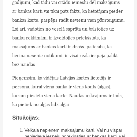
gadījumi, kad tādu vai citādu iemeslu dēļ maksājums
ar bankas karti vai tikai pats fakts, ka lietotājam pieder
bankas karte, paspējis radīt nevienu vien pārsteigumu.
Lai arī, vadoties no veselā saprāta un balstoties uz
banku reklāmām, ir izveidojies priekšstats, ka
maksājums ar bankas karti ir drošs, patiesībā, kā
liecina nesenie notikumi, ir visai reāla iespēja palikt
bez naudas.
Pieņemsim, ka vidējais Latvijas kartes lietotājs ir
persona, kurai vienā bankā ir viens konts (algas),
kuram piesieta viena karte. Naudas uzkrājums ir tāds,
ka pietiek no algas līdz algai.
Situācijas:
Veikalā nepieņem maksājumu karti. Vai nu vispār
nepiedāvā iespēju norēķināties ar bankas karti, vai