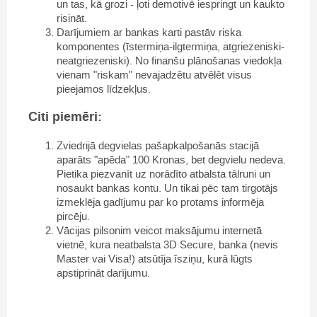
un tas, kā grozi - ļoti demotivē iespringt un kaukto
risināt.
Darījumiem ar bankas karti pastāv riska
komponentes (īstermiņa-ilgtermiņa, atgriezeniski-
neatgriezeniski). No finanšu plānošanas viedokļa
vienam "riskam" nevajadzētu atvēlēt visus
pieejamos līdzekļus.
Citi piemēri:
Zviedrijā degvielas pašapkalpošanās stacijā
aparāts "apēda" 100 Kronas, bet degvielu nedeva.
Pietika piezvanīt uz norādīto atbalsta tālruni un
nosaukt bankas kontu. Un tikai pēc tam tirgotājs
izmeklēja gadījumu par ko protams informēja
pircēju.
Vācijas pilsonim veicot maksājumu internetā
vietnē, kura neatbalsta 3D Secure, banka (nevis
Master vai Visa!) atsūtīja īsziņu, kurā lūgts
apstiprināt darījumu.