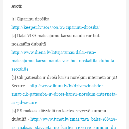
Avoti:
[1] Cipariņu drošība -
http://keeper.lv/2013/09/23/ciparinu-drosiba/
[2] Daļai VISA maksājumu karšu nauda var būt
noskaitīta dubultā -
http://www.diena.lv/latvija/zinas/dalai-visa-
maksajumu-karsu-nauda-var-but-noskaitita-dubulta-
14026184
[3] Cik patiesībā ir droši karšu norēķini internetā ar 3D
Secure -
http://www.iinuu.lv/lv/dziveszinai/der-
zinat/cik-patiesiba-ir-drosi-karsu-norekini-interneta-
ar-3d-secure
[4] RS maksas stāvvietā no kartes rezervē summu
dubultā -
http://www.tvnet.lv/zinas/tava_balss/468329-
rs_maksas_stavvieta_no_kartes_rezerve_summu_du