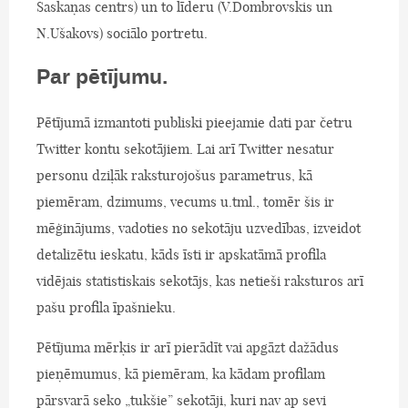
Saskaņas centrs) un to līderu (V.Dombrovskis un
N.Ušakovs) sociālo portretu.
Par pētījumu.
Pētījumā izmantoti publiski pieejamie dati par četru
Twitter kontu sekotājiem. Lai arī Twitter nesatur
personu dziļāk raksturojošus parametrus, kā
piemēram, dzimums, vecums u.tml., tomēr šis ir
mēģinājums, vadoties no sekotāju uzvedības, izveidot
detalizētu ieskatu, kāds īsti ir apskatāmā profila
vidējais statistiskais sekotājs, kas netieši raksturos arī
pašu profila īpašnieku.
Pētījuma mērķis ir arī pierādīt vai apgāzt dažādus
pieņēmumus, kā piemēram, ka kādam profilam
pārsvarā seko „tukšie” sekotāji, kuri nav ap sevi