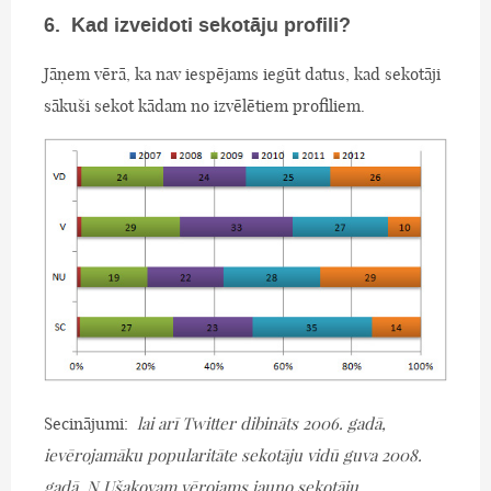
6. Kad izveidoti sekotāju profili?
Jāņem vērā, ka nav iespējams iegūt datus, kad sekotāji
sākuši sekot kādam no izvēlētiem profiliem.
Secinājumi:
lai arī Twitter dibināts 2006. gadā,
ievērojamāku popularitāte sekotāju vidū guva 2008.
gadā. N.Ušakovam vērojams jauno sekotāju