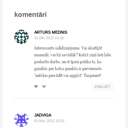
komentāri
ARTURS MEDNIS
31.Okt, 2012 13:18
Interesants salīdzinājums. Vai skaitījāt
manuāli, vai kā savādāk? Katrā ziņā ļoti labi
padarīts darbs, un it īpaši patika ta, ka
gandrīz pie katra punkta ir pieviienots
"mērķis pierādīt vai apgāzt". Turpiniet!
ATBILDĒT
JADVIGA
01.Nov, 2012 10:52