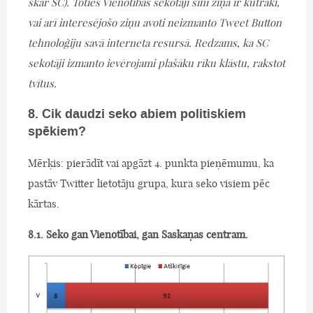
skar SC). Toties Vienotības sekotāji šinī ziņā ir kūtrāki,
vai arī interesējošo ziņu avoti neizmanto Tweet Button
tehnoloģiju savā interneta resursā. Redzams, ka SC
sekotāji izmanto ievērojami plašāku rīku klāstu, rakstot
tvītus.
8. Cik daudzi seko abiem politiskiem
spēkiem?
Mērķis: pierādīt vai apgāzt 4. punkta pieņēmumu, ka
pastāv Twitter lietotāju grupa, kura seko visiem pēc
kārtas.
8.1. Seko gan Vienotībai, gan Saskaņas centram.