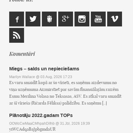
Komentāri
Miegs – salds un nepieciešams
Marilyn Wallace
@ 03.Aug, 2026 17:23
Es varu smaidīt kopā ar šo vīrieti, es saņēmu aizdevumu no
viņa uzņēmuma Aizmirstiet par savām finansiālajām raizēm
Esmu Merilina Volasa no Teksasas, ASV. Es atkal varu smaidīt
ar šī vīrieša (Ričarda Fēliksa) palīdzību. Es saņēmu [..]
Plānotāju 2022.gadam TOPs
OOWcCwMaaCMhpahDifnb
@ 31.Jūl, 2026 19:39
yiWCAdqaBaJpbgmdaUR