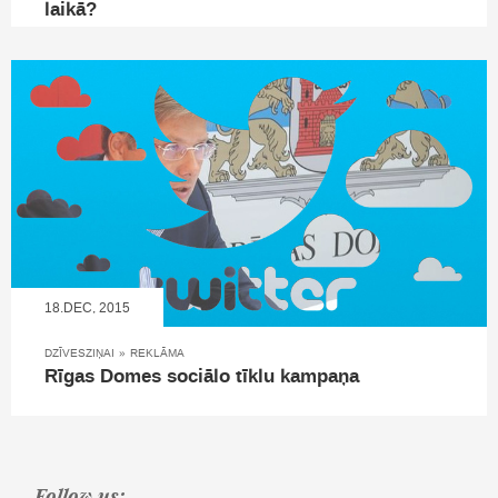
laikā?
18.DEC, 2015
DZĪVESZIŅAI
»
REKLĀMA
Rīgas Domes sociālo tīklu kampaņa
Follow us: