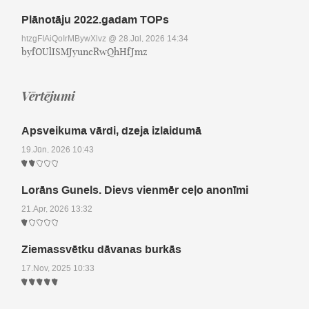
Plānotāju 2022.gadam TOPs
htzgFIAiQoIrMBywXlvz
@ 28.Jūl, 2026 14:34
byfOUlISMJyuncRwQhHfJmz
Vērtējumi
Apsveikuma vārdi, dzeja izlaidumā
19.Jūn, 2026 10:43
Lorāns Gunels. Dievs vienmēr ceļo anonīmi
21.Apr, 2026 13:32
Ziemassvētku dāvanas burkās
17.Nov, 2025 10:33