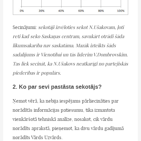
Secinājumi:
sekotāji izvēloties sekot N.Ušakovam, ļoti
reti kad seko Saskaņas centram, savukārt otrādi šāda
likumsakarība nav saskatāma. Mazāk izteikts šāds
sadalījums ir Vienotībai un tās līderim V.Dombrovskim.
Tas liek secināt, ka N.Ušakovs neatkarīgi no partejiskās
piederības ir populārs.
2. Ko par sevi pastāsta sekotājs?
Ņemot vērā, ka nebija iespējams pārliecināties par
norādītās informācijas patiesumu, tika izmantota
vienkāršotā tehniskā analīze, nosakot, cik vārdu
norādīts aprakstā, pieņemot, ka divu vārdu gadījumā
norādīts Vārds Uzvārds.