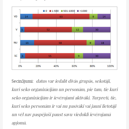
Secinājumi:
datus var iedalīt divās grupās, sekotāji,
kuri seko organizācijām un personām, pie tam, tie kuri
seko organizācijām ir ievērojami aktīvāki. Turpretī, tie,
kuri seko personām ir vai nu pasīvāki vai jauni lietotāji
un vēl nav paspējuši paust savu viedokli ievērojamā
apjomā.