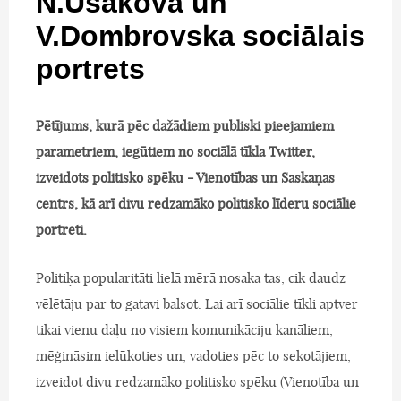
N.Ušakova un
V.Dombrovska sociālais
portrets
Pētījums, kurā pēc dažādiem publiski pieejamiem
parametriem, iegūtiem no sociālā tīkla Twitter,
izveidots politisko spēku - Vienotības un Saskaņas
centrs, kā arī divu redzamāko politisko līderu sociālie
portreti.
Politiķa popularitāti lielā mērā nosaka tas, cik daudz
vēlētāju par to gatavi balsot. Lai arī sociālie tīkli aptver
tikai vienu daļu no visiem komunikāciju kanāliem,
mēģināsim ielūkoties un, vadoties pēc to sekotājiem,
izveidot divu redzamāko politisko spēku (Vienotība un