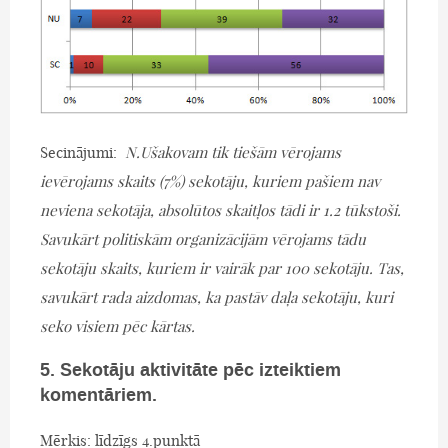
Secinājumi:
N.Ušakovam tik tiešām vērojams
ievērojams skaits (7%) sekotāju, kuriem pašiem nav
neviena sekotāja, absolūtos skaitļos tādi ir 1.2 tūkstoši.
Savukārt politiskām organizācijām vērojams tādu
sekotāju skaits, kuriem ir vairāk par 100 sekotāju. Tas,
savukārt rada aizdomas, ka pastāv daļa sekotāju, kuri
seko visiem pēc kārtas.
5. Sekotāju aktivitāte pēc izteiktiem
komentāriem.
Mērķis: līdzīgs 4.punktā