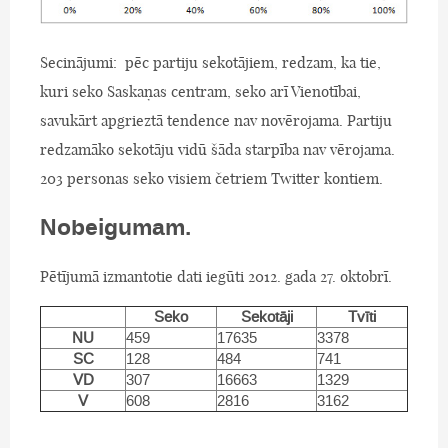
Secinājumi: pēc partiju sekotājiem, redzam, ka tie,
kuri seko Saskaņas centram, seko arī Vienotībai,
savukārt apgrieztā tendence nav novērojama. Partiju
redzamāko sekotāju vidū šāda starpība nav vērojama.
203 personas seko visiem četriem Twitter kontiem.
Nobeigumam.
Pētījumā izmantotie dati iegūti 2012. gada 27. oktobrī.
Seko
Sekotāji
Tvīti
NU
459
17635
3378
SC
128
484
741
VD
307
16663
1329
V
608
2816
3162