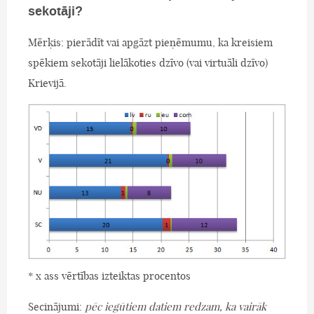
sekotāji?
Mērķis: pierādīt vai apgāzt pieņēmumu, ka kreisiem
spēkiem sekotāji lielākoties dzīvo (vai virtuāli dzīvo)
Krievijā.
* x ass vērtības izteiktas procentos
Secinājumi:
pēc iegūtiem datiem redzam, ka vairāk