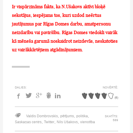
Ir vispārzināms fakts, ka N.Ušakovs aktīvi bloķē
sekotājus, iespējams tos, kuri uzdod neērtus
jautājumus par Rīgas Domes darbu, amatpersonu
neizdarību vai paviršību. Rīgas Domes viedokli vairāk
kā mēneša garumā noskaidrot neizdevās, neskatoties
uz vairākkārtējiem atgādinājumiem.
DALIES:
NOVĒRTĒ:
(
6
)
,
,
,
Valdis Dombrovskis
pētījums
politika
SKATĪTS:
589
,
,
,
Saskaņas centrs
Twitter
Nils Ušakovs
vienotība