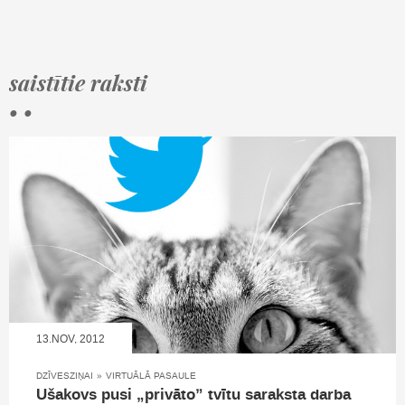
saistītie raksti
• •
13.NOV, 2012
DZĪVESZIŅAI
»
VIRTUĀLĀ PASAULE
Ušakovs pusi „privāto” tvītu saraksta darba