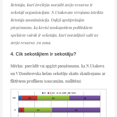
lietotāju, kuri izvēlējās norādīt ārējo resursu ir
sekotāji organizācijām. N.Ušakovam vērojama izteikta
lietotāja anonimizācija. Daļēji apstiprinājās
pieņēmums, ka kreisi noskaņotiem politiskiem
spēkiem vairāk ir sekotāju, kuri norādījuši saiti uz
ārējo resursu .ru zonā.
4. Cik sekotājiem ir sekotāju?
Mērķis: pierādīt vai apgāzt pieņēmumu, ka N.Ušakova
un V.Dombrovska lielais sekotāju skaits skaidrojams ar
fiktīviem profiliem (saucamām, nullītēm).