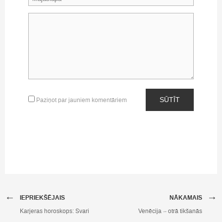
SŪTĪT
Paziņot par jauniem komentāriem
←
→
IEPRIEKŠĒJAIS
NĀKAMAIS
Karjeras horoskops: Svari
Venēcija – otrā tikšanās