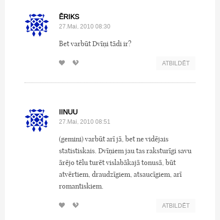
ĒRIKS
27.Mai, 2010 08:30
Bet varbūt Dvīņi tādi ir?
ATBILDĒT
IINUU
27.Mai, 2010 08:51
(gemini) varbūt arī jā, bet ne vidējais
statistiskais. Dvīņiem jau tas raksturīgi savu
ārējo tēlu turēt vislabākajā tonusā, būt
atvērtiem, draudzīgiem, atsaucīgiem, arī
romantiskiem.
ATBILDĒT