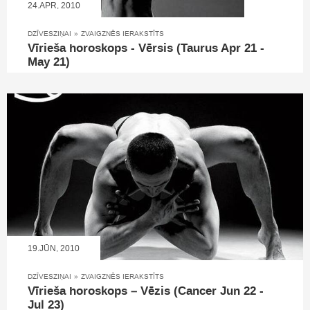
24.APR, 2010
DZĪVESZIŅAI
»
ZVAIGZNĒS IERAKSTĪTS
Vīrieša horoskops - Vērsis (Taurus Apr 21 -
May 21)
19.JŪN, 2010
DZĪVESZIŅAI
»
ZVAIGZNĒS IERAKSTĪTS
Vīrieša horoskops – Vēzis (Cancer Jun 22 -
Jul 23)