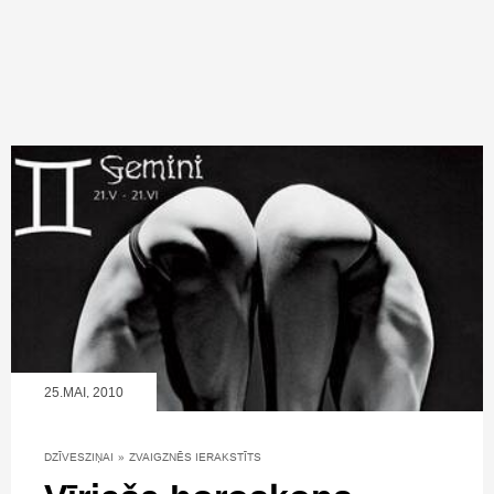
25.MAI, 2010
DZĪVESZIŅAI
»
ZVAIGZNĒS IERAKSTĪTS