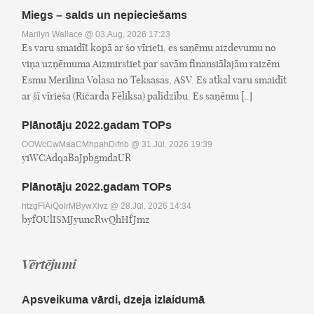
Miegs – salds un nepieciešams
Marilyn Wallace
@ 03.Aug, 2026 17:23
Es varu smaidīt kopā ar šo vīrieti, es saņēmu aizdevumu no
viņa uzņēmuma Aizmirstiet par savām finansiālajām raizēm
Esmu Merilina Volasa no Teksasas, ASV. Es atkal varu smaidīt
ar šī vīrieša (Ričarda Fēliksa) palīdzību. Es saņēmu [..]
Plānotāju 2022.gadam TOPs
OOWcCwMaaCMhpahDifnb
@ 31.Jūl, 2026 19:39
yiWCAdqaBaJpbgmdaUR
Plānotāju 2022.gadam TOPs
htzgFIAiQoIrMBywXlvz
@ 28.Jūl, 2026 14:34
byfOUlISMJyuncRwQhHfJmz
Vērtējumi
Apsveikuma vārdi, dzeja izlaidumā