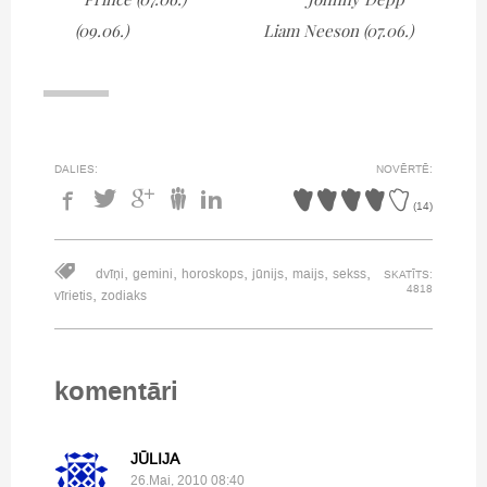
(09.06.) Liam Neeson (07.06.)
DALIES:
NOVĒRTĒ:
(
14
)
,
,
,
,
,
,
dvīņi
gemini
horoskops
jūnijs
maijs
sekss
SKATĪTS:
4818
,
vīrietis
zodiaks
komentāri
JŪLIJA
26.Mai, 2010 08:40