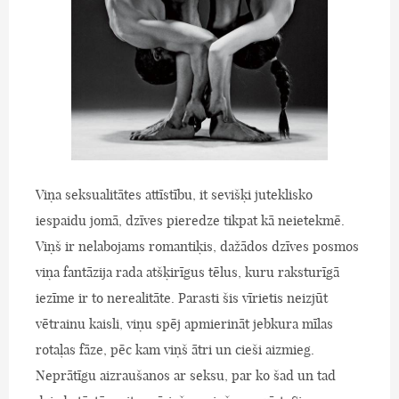
Viņa seksualitātes attīstību, it sevišķi juteklisko
iespaidu jomā, dzīves pieredze tikpat kā neietekmē.
Viņš ir nelabojams romantiķis, dažādos dzīves posmos
viņa fantāzija rada atšķirīgus tēlus, kuru raksturīgā
iezīme ir to nerealitāte. Parasti šis vīrietis neizjūt
vētrainu kaisli, viņu spēj apmierināt jebkura mīlas
rotaļas fāze, pēc kam viņš ātri un cieši aizmieg.
Neprātīgu aizraušanos ar seksu, par ko šad un tad