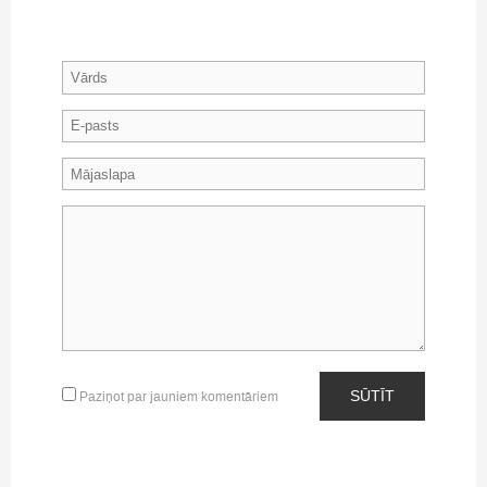
SŪTĪT
Paziņot par jauniem komentāriem