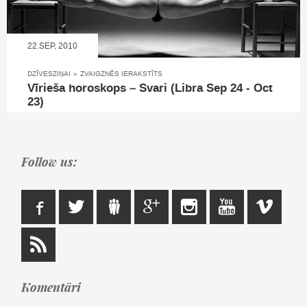
22.SEP, 2010
DZĪVESZIŅAI
»
ZVAIGZNĒS IERAKSTĪTS
Vīrieša horoskops – Svari (Libra Sep 24 - Oct
23)
Follow us:
Komentāri