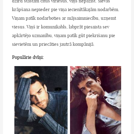
dzird stāstām citus vīriešus, viņš nepazīst. Sievas
krāpšana nepieder pie viņa iecienītākajām nodarbēm.
Viņam patīk nodarboties ar mājsaimniecību, uzņemt
viesus. Viņš ir komunikabls, labprāt piesaista sev
apkārtējo uzmanību, viņam patīk gūt piekrišanu pie
sievietēm un priecāties jautrā kompānijā.
Populārie dvīņi: