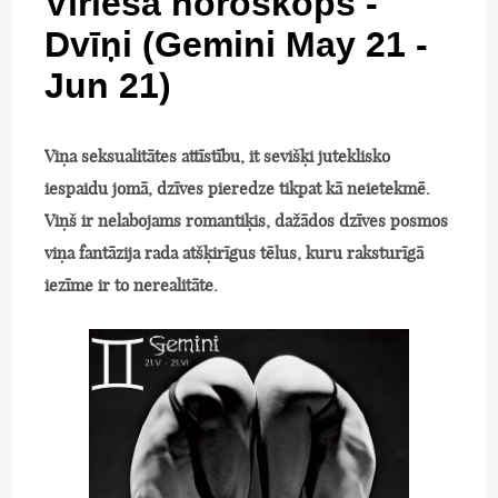
Vīrieša horoskops -
Dvīņi (Gemini May 21 -
Jun 21)
Viņa seksualitātes attīstību, it sevišķi juteklisko
iespaidu jomā, dzīves pieredze tikpat kā neietekmē.
Viņš ir nelabojams romantiķis, dažādos dzīves posmos
viņa fantāzija rada atšķirīgus tēlus, kuru raksturīgā
iezīme ir to nerealitāte.