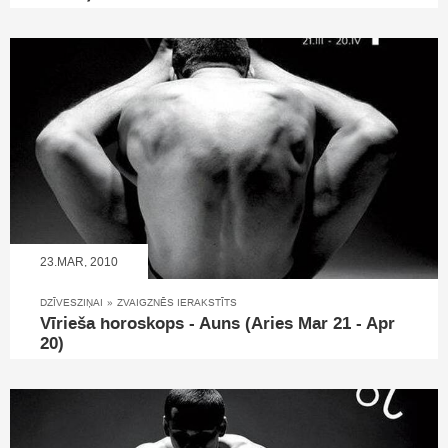
23.MAR, 2010
DZĪVESZIŅAI
»
ZVAIGZNĒS IERAKSTĪTS
Vīrieša horoskops - Auns (Aries Mar 21 - Apr
20)