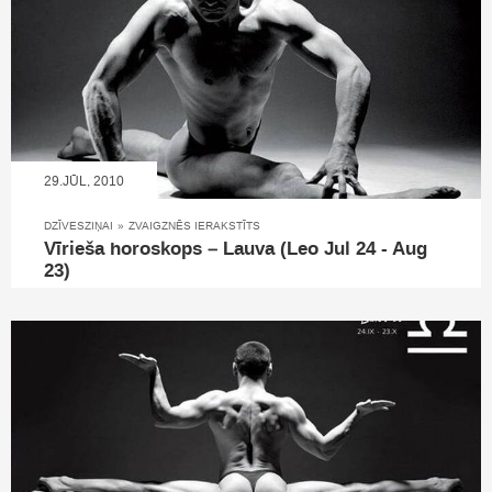
29.JŪL, 2010
DZĪVESZIŅAI
»
ZVAIGZNĒS IERAKSTĪTS
Vīrieša horoskops – Lauva (Leo Jul 24 - Aug
23)