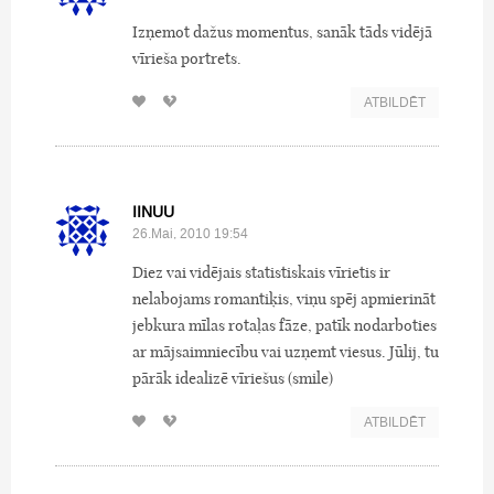
Izņemot dažus momentus, sanāk tāds vidējā
vīrieša portrets.
ATBILDĒT
IINUU
26.Mai, 2010 19:54
Diez vai vidējais statistiskais vīrietis ir
nelabojams romantiķis, viņu spēj apmierināt
jebkura mīlas rotaļas fāze, patīk nodarboties
ar mājsaimniecību vai uzņemt viesus. Jūlij, tu
pārāk idealizē vīriešus (smile)
ATBILDĒT