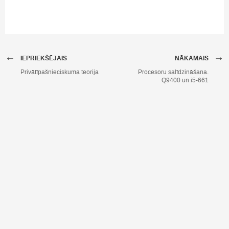
←
→
IEPRIEKŠĒJAIS
NĀKAMAIS
Privātīpašnieciskuma teorija
Procesoru salīdzināšana.
Q9400 un i5-661