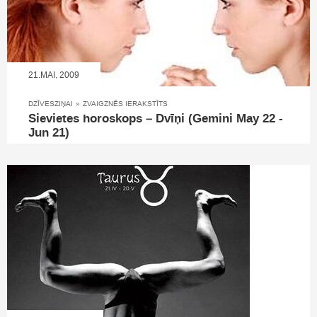
21.MAI, 2009
DZĪVESZIŅAI
»
ZVAIGZNĒS IERAKSTĪTS
Sievietes horoskops – Dvīņi (Gemini May 22 -
Jun 21)