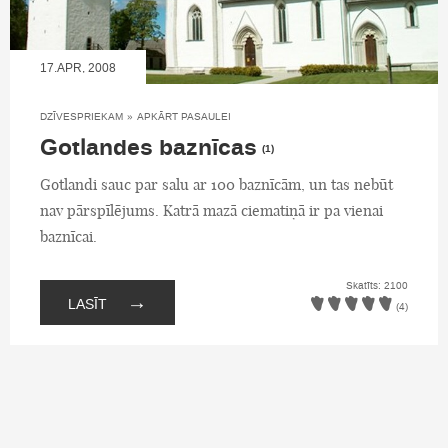
17.APR, 2008
DZĪVESPRIEKAM
»
APKĀRT PASAULEI
Gotlandes baznīcas
(1)
Gotlandi sauc par salu ar 100 baznīcām, un tas nebūt
nav pārspīlējums. Katrā mazā ciematiņā ir pa vienai
baznīcai.
Skatīts: 2100
→
LASĪT
(4)