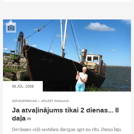
06.JŪL, 2008
DZĪVESPRIEKAM
»
APKĀRT PASAULEI
Ja atvaļinājums tikai 2 dienas... II
daļa
(3)
Devāmies ceļā sestdien diezgan agri no rīta. Diena bija