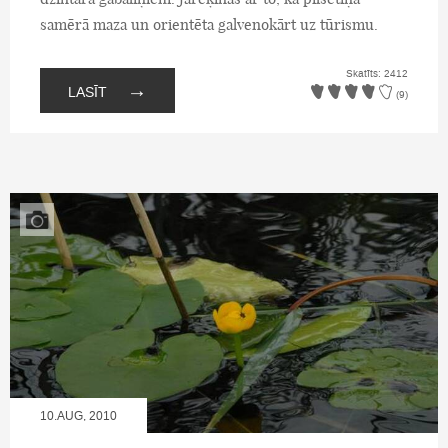
samērā maza un orientēta galvenokārt uz tūrismu.
Skatīts: 2412
→
LASĪT
(9)
10.AUG, 2010