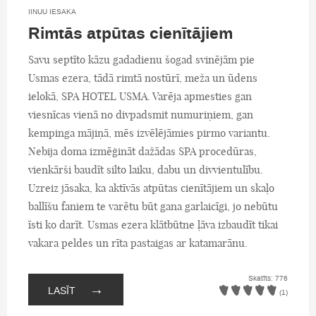
IINUU IESAKA
Rimtās atpūtas cienītājiem
Savu septīto kāzu gadadienu šogad svinējām pie
Usmas ezera, tādā rimtā nostūrī, meža un ūdens
ielokā, SPA HOTEL USMA. Varēja apmesties gan
viesnīcas vienā no divpadsmit numuriņiem, gan
kempinga mājiņā, mēs izvēlējāmies pirmo variantu.
Nebija doma izmēģināt dažādas SPA procedūras,
vienkārši baudīt silto laiku, dabu un divvientulību.
Uzreiz jāsaka, ka aktīvās atpūtas cienītājiem un skaļo
ballīšu faniem te varētu būt gana garlaicīgi, jo nebūtu
īsti ko darīt. Usmas ezera klātbūtne ļāva izbaudīt tikai
vakara peldes un rīta pastaigas ar katamarānu.
Skatīts: 776
→
LASĪT
(1)