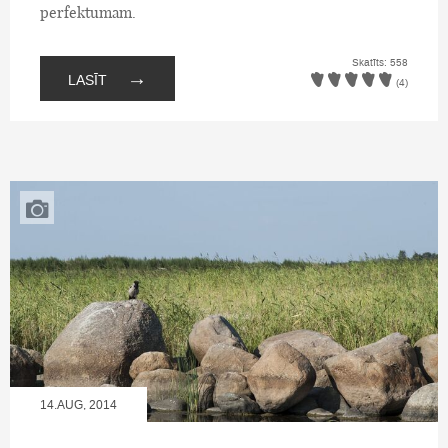
perfektumam.
Skatīts: 558
→
LASĪT
(4)
14.AUG, 2014