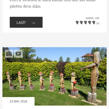
pilsētas divas daļas.
Skatīts: 195
→
LASĪT
(3)
22.MAI, 2016