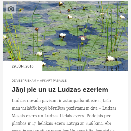
29.JŪN, 2016
DZĪVESPRIEKAM
»
APKĀRT PASAULEI
Jāņi pie un uz Ludzas ezeriem
Ludzas novadā pavisam ir astoņpadsmit ezeri, taču
man vislabāk kopš bērnības pazīstami ir divi – Ludzas
Mazais ezers un Ludzas Lielais ezers. Pēdējais pēc
platības ir 17. lielākais ezers Latvijā ar 8,46 km2. Abi
ezeri ir savienoti ar mazu kanālu zem tilta, kas atdala