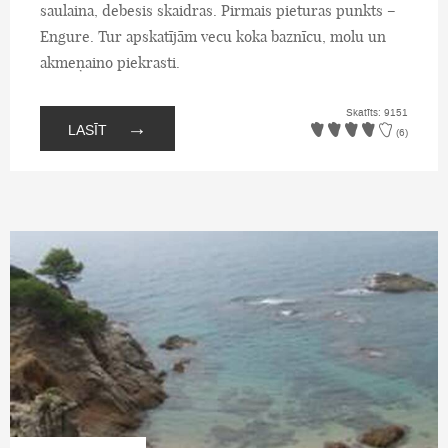
saulaina, debesis skaidras. Pirmais pieturas punkts –
Engure. Tur apskatījām vecu koka baznīcu, molu un
akmeņaino piekrasti.
Skatīts: 9151
→
LASĪT
(6)