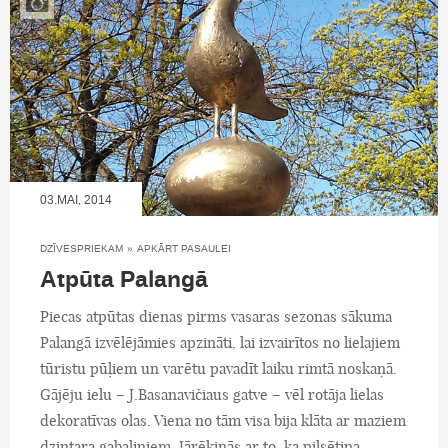
03.MAI, 2014
DZĪVESPRIEKAM
»
APKĀRT PASAULEI
Atpūta Palangā
Piecas atpūtas dienas pirms vasaras sezonas sākuma
Palangā izvēlējāmies apzināti, lai izvairītos no lielajiem
tūristu pūļiem un varētu pavadīt laiku rimtā noskaņā.
Gājēju ielu – J.Basanavičiaus gatve – vēl rotāja lielas
dekoratīvas olas. Viena no tām visa bija klāta ar maziem
dzintara gabaliņiem. Jārēķinās ar to, ka pilsētiņa