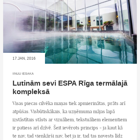
17.JAN, 2016
IINUU IESAKA
Lutinām sevi ESPA Rīga termālajā
kompleksā
Visas piecas cilvēka maņas tiek apmierinātas, prāts arī
atpūšas. Visbūtiskākais, ka uzņēmuma mājas lapā
izstāstītais stāsts ar vizuāliem, tekstuāliem elementiem
ir patiess arī dzīvē. Šeit ievērots princips - ja kaut kā
te nav, tad vienkārši nav, bet ja ir, tad tas novests līdz