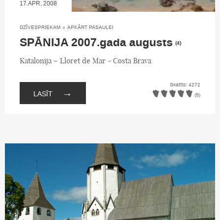
17.APR, 2008
DZĪVESPRIEKAM
»
APKĀRT PASAULEI
SPĀNIJA 2007.gada augusts
(4)
Katalonija – Lloret de Mar - Costa Brava
Skatīts: 4272
→
LASĪT
(5)