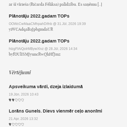
ar šī vīrieša (Ričarda Fēliksa) palīdzību. Es saņēmu [..]
Plānotāju 2022.gadam TOPs
OOWcCwMaaCMhpahDifnb
@ 31.Jūl, 2026 19:39
yiWCAdqaBaJpbgmdaUR
Plānotāju 2022.gadam TOPs
htzgFIAiQoIrMBywXlvz
@ 28.Jūl, 2026 14:34
byfOUlISMJyuncRwQhHfJmz
Vērtējumi
Apsveikuma vārdi, dzeja izlaidumā
19.Jūn, 2026 10:43
Lorāns Gunels. Dievs vienmēr ceļo anonīmi
21.Apr, 2026 13:32