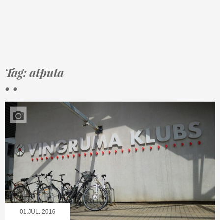
Tag: atpūta
• •
01.JŪL, 2016