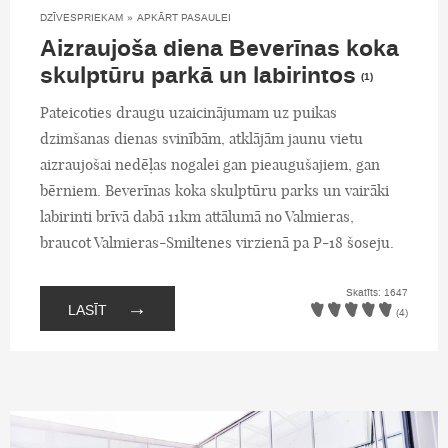
DZĪVESPRIEKAM
»
APKĀRT PASAULEI
Aizraujoša diena Beverīnas koka
skulptūru parkā un labirintos
(1)
Pateicoties draugu uzaicinājumam uz puikas
dzimšanas dienas svinībām, atklājām jaunu vietu
aizraujošai nedēļas nogalei gan pieaugušajiem, gan
bērniem. Beverīnas koka skulptūru parks un vairāki
labirinti brīvā dabā 11km attālumā no Valmieras,
braucot Valmieras-Smiltenes virzienā pa P-18 šoseju.
Skatīts: 1647
→
LASĪT
(4)