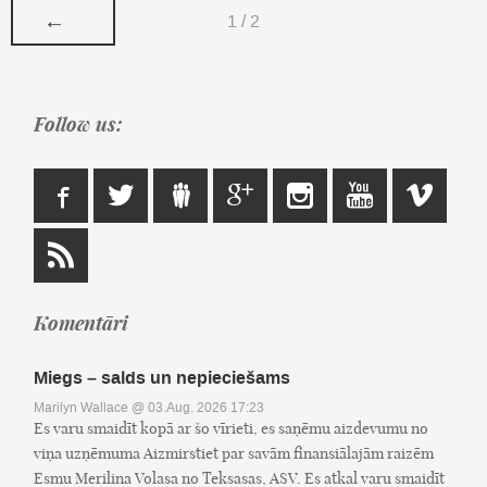
←
1 / 2
Follow us:
Komentāri
Miegs – salds un nepieciešams
Marilyn Wallace
@ 03.Aug, 2026 17:23
Es varu smaidīt kopā ar šo vīrieti, es saņēmu aizdevumu no
viņa uzņēmuma Aizmirstiet par savām finansiālajām raizēm
Esmu Merilina Volasa no Teksasas, ASV. Es atkal varu smaidīt