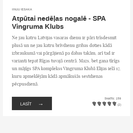
IINUU IESAKA
Atpūtai nedēļas nogalē - SPA
Vingruma Klubs
Ne jau katru Latvijas vasaras dienu ir pāri trīsdesmit
plusā un ne jau katru brīvdienu gribas doties kādā
izbraukumā vai pārgājienā pa dabas takām, arī tad ir
varianti tepat Rīgas tuvajā centrā. Mazs, bet gana tīrīgs
un mājīgs SPA komplekss Vingruma Klubā Elijas ielā 17,
kuru apmeklējām kādā apmākušās sestdienas
pēcpusdienā.
Skatīts: 159
→
LASĪT
(2)