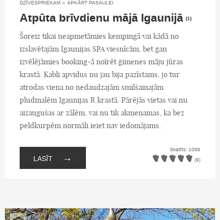
DZĪVESPRIEKAM
»
APKĀRT PASAULEI
Atpūta brīvdienu mājā Igaunijā
(1)
Šoreiz tikai neapmetāmies kempingā vai kādā no
izslavētajām Igaunijas SPA viesnīcām, bet gan
izvēlējāmies booking-ā noīrēt ģimenes māju jūras
krastā. Kabli apvidus nu jau bija pazīstams, jo tur
atrodas viena no nedaudzajām smilšainajām
pludmalēm Igaunijas R krastā. Pārējās vietas vai nu
aizaugušas ar zālēm, vai nu tik akmeņainas, ka bez
peldkurpēm normāli ieiet nav iedomājams.
Skatīts: 1066
→
LASĪT
(9)