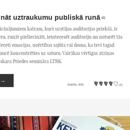
nāt uztraukumu publiskā runā
(1)
icinājumiem katram, kurš uzstājas auditorijas priekšā, ir
ru, runāt pārliecināti, ieinteresēt auditoriju un noturēt tās
reti emocijas, neērtības sajūta vai doma, ka tevi tagad
traucē koncentrēties uz saturu. Vairākas vērtīgas atziņas
skara Priedes semināra LTRK.
→
Skatīts: 506
(4)