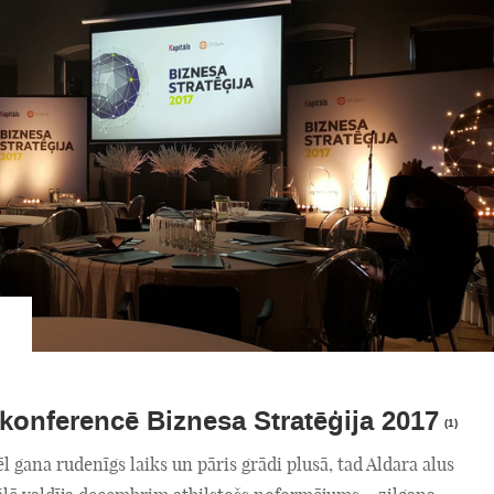
 konferencē Biznesa Stratēģija 2017
(1)
vēl gana rudenīgs laiks un pāris grādi plusā, tad Aldara alus