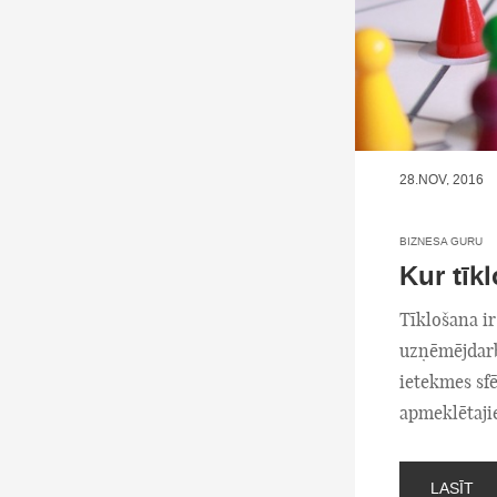
28.NOV, 2016
BIZNESA GURU
Kur tīk
Tīklošana ir
uzņēmējdarb
ietekmes sfē
apmeklētaji
LASĪT