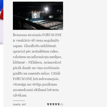
Brensona ierašanās FORUM ONE
ir vienkārši vēl viens nogalināts
sapnis. Glorificēts neklātienē,
spriežot pēc iestudētiem video,
rakstiem un informāciju medijos,
klātienē – NElīderis. Acīmredzot
pārāk daudz no viņa uzstāšanās
gaidīts un saņemts nekas. Citādi
FORUM ONE ļoti iedvesmojošs,
vērienīgs un vērtīgs pasākums
aizsniedzamā attālumā latviešu
cilvēkam.
Skatīts: 687
(7)