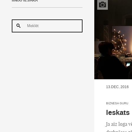
IINUU IESAKA
13.DEC, 2016
BIZNESA GURU
Ieskats
Ja aiz loga 