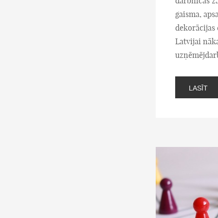
darbnīcas z
gaisma, apsa
dekorācijas 
Latvijai nāk
uzņēmējdarb
LASĪT