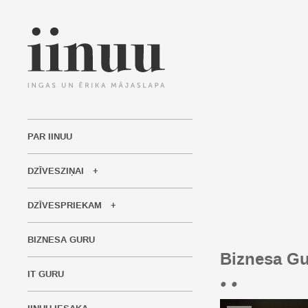
PAR IINUU
DZĪVESZIŅAI
DZĪVESPRIEKAM
BIZNESA GURU
Biznesa G
IT GURU
• •