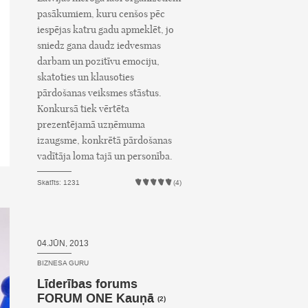
pasākumiem, kuru cenšos pēc
iespējas katru gadu apmeklēt, jo
sniedz gana daudz iedvesmas
darbam un pozitīvu emociju,
skatoties un klausoties
pārdošanas veiksmes stāstus.
Konkursā tiek vērtēta
prezentējamā uzņēmuma
izaugsme, konkrētā pārdošanas
vadītāja loma tajā un personība.
Skatīts: 1231
(4)
04.JŪN, 2013
BIZNESA GURU
Līderības forums
FORUM ONE Kauņā
(2)