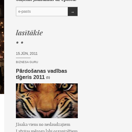
→
lasītākie
• •
15.JŪN, 2011
BIZNESA GURU
Pārdošanas vadības
tīģeris 2011
(1)
Jāsaka viens no nedaudzajiem
Latvijas mēroga labi organizētiem