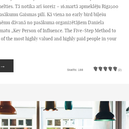
elties. Tā notika arī šoreiz – 16.martā apmeklēju Riga500
asākumu Gaismas pilī. Kā viena no early bird biļešu
ņēmu dāvanā no pasākuma organizētājiem Daniela
āmatu „Key Person of Influence. The Five-Step Method to
of the most highly valued and highly paid people in your
→
Skatīts: 188
(2)