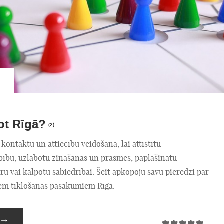
lot Rīgā?
(2)
 kontaktu un attiecību veidošana, lai attīstītu
ību, uzlabotu zināšanas un prasmes, paplašinātu
ru vai kalpotu sabiedrībai. Šeit apkopoju savu pieredzi par
em tīklošanas pasākumiem Rīgā.
→