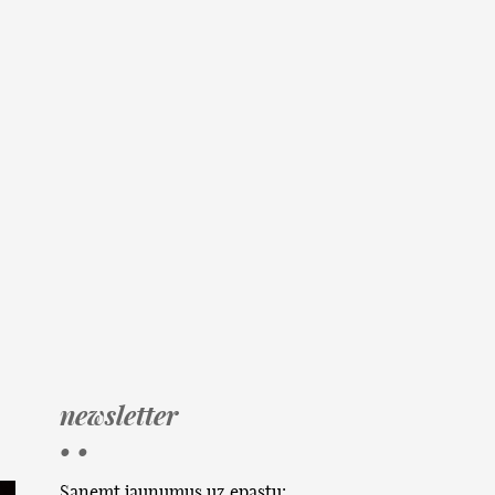
newsletter
• •
Saņemt jaunumus uz epastu: