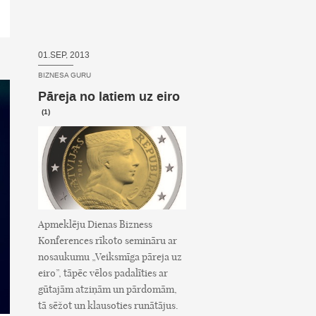
01.SEP, 2013
BIZNESA GURU
Pāreja no latiem uz eiro
(1)
Apmeklēju Dienas Bizness
Konferences rīkoto semināru ar
nosaukumu „Veiksmīga pāreja uz
eiro”, tāpēc vēlos padalīties ar
gūtajām atziņām un pārdomām,
tā sēžot un klausoties runātājus.