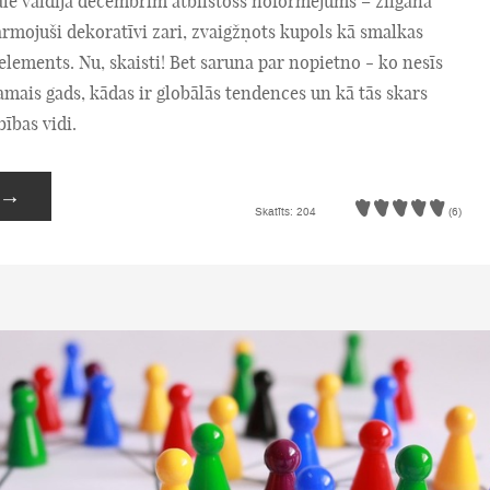
ālē valdīja decembrim atbilstošs noformējums – zilgana
rmojuši dekoratīvi zari, zvaigžņots kupols kā smalkas
elements. Nu, skaisti! Bet saruna par nopietno - ko nesīs
amais gads, kādas ir globālās tendences un kā tās skars
ības vidi.
→
Skatīts: 204
(6)