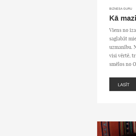
BIZNESA GURU
Kā mazi
Viens no iza
saglabāt mie
uzmanību. Ne
visi vērtē, 
smēlos no O
LASĪT