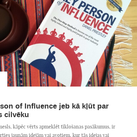
son of Influence jeb kā kļūt par
s cilvēku
mesls, kāpēc vērts apmeklēt tīklošanas pasākumus, ir
rties jaunām idejām vai avotiem, kur tās idejas vai