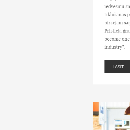
iedvesmu sm
tīklošanas p
pircējām sa
Pristleja gr
become one 
industry”.
LASĪT