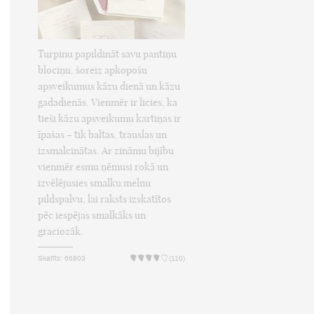
Turpinu papildināt savu pantiņu
blociņu, šoreiz apkopošu
apsveikumus kāzu dienā un kāzu
gadadienās. Vienmēr ir licies, ka
tieši kāzu apsveikumu kartiņas ir
īpašas – tik baltas, trauslas un
izsmalcinātas. Ar zināmu bijību
vienmēr esmu ņēmusi rokā un
izvēlējusies smalku melnu
pildspalvu, lai raksts izskatītos
pēc iespējas smalkāks un
graciozāk.
Skatīts: 66803
(110)