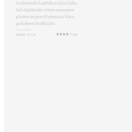
tradicionāli bagātākais kāzu laiks,
tad atgādināšu visiem jaunajiem
pāriem un precētajiem par kāzu
gadadienu tradīcijām.
Skatīts: 91718
(80)