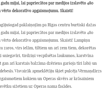
 gadu mijai, lai papriecātos par medijos izslavēto 480
u vērto dekoratīvo apgaismojumu. Skaisti!
 pagājušogad paklaiņojām pa Rīgas centru burtiski dažas
 gadu mijai, lai papriecātos par medijos izslavēto 480
tu vērto dekoratīvo apgaismojumu. Skaisti! Lampiņu
u zaros, virs ielām, tiltiem un arī zem tiem, dekorētas
gi sniegavīri, tirdziņi vecpilsētas laukumos, karstvīna
 gan arī karstais balzāma dzēriens garšoja tīri labi) un
debesīs. Visvairāk apmeklētāju šķiet pulcēja Vērmaņdārzs
 izgaismotiem kokiem un Operas skvērs ar krāsainiem
 svētku sižetiem uz Operas nama fasādes.