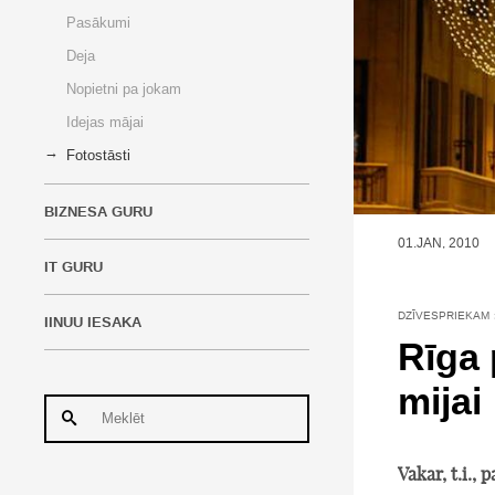
Pasākumi
Deja
Nopietni pa jokam
Idejas mājai
Fotostāsti
BIZNESA GURU
01.JAN, 2010
IT GURU
DZĪVESPRIEKAM
IINUU IESAKA
Rīga 
mijai
Vakar, t.i.,