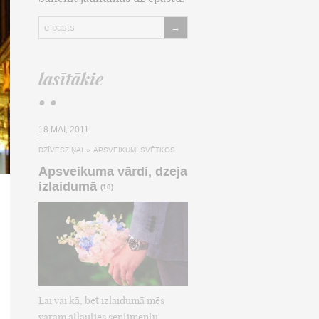
→
lasītākie
• •
18.MAI, 2011
DZĪVESZIŅAI
»
APSVEIKUMI SVĒTKOS
Apsveikuma vārdi, dzeja
izlaidumā
(10)
Lai vai kā, bet izlaidumā mēs
varam atļauties sentimentu,