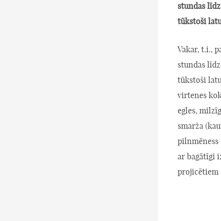
stundas līdz
tūkstoši lat
Vakar, t.i.,
stundas līdz
tūkstoši la
virtenes kok
egles, milzī
smarža (kaut
pilnmēness 
ar bagātīgi
projicētiem