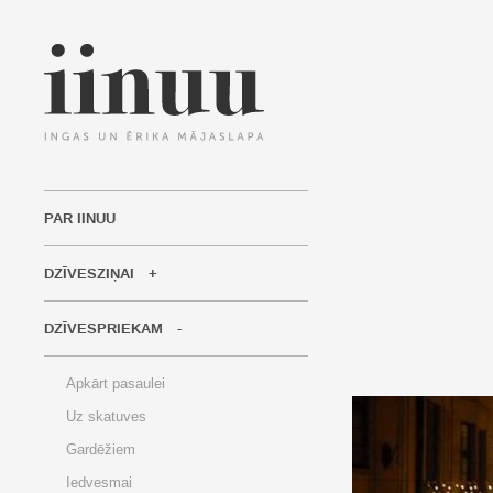
PAR IINUU
DZĪVESZIŅAI
DZĪVESPRIEKAM
Apkārt pasaulei
Uz skatuves
Gardēžiem
Iedvesmai