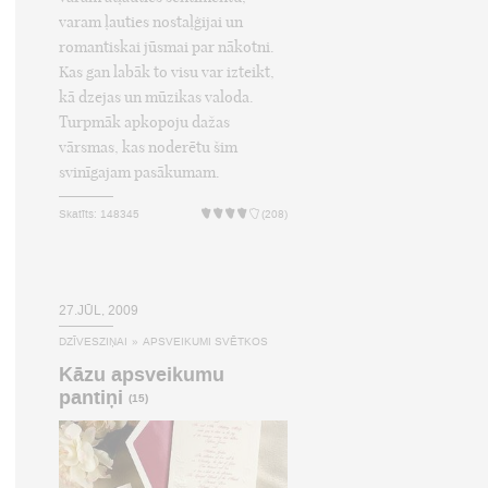
varam ļauties nostaļģijai un
romantiskai jūsmai par nākotni.
Kas gan labāk to visu var izteikt,
kā dzejas un mūzikas valoda.
Turpmāk apkopoju dažas
vārsmas, kas noderētu šim
svinīgajam pasākumam.
Skatīts: 148345
(208)
27.JŪL, 2009
DZĪVESZIŅAI
»
APSVEIKUMI SVĒTKOS
Kāzu apsveikumu
pantiņi
(15)