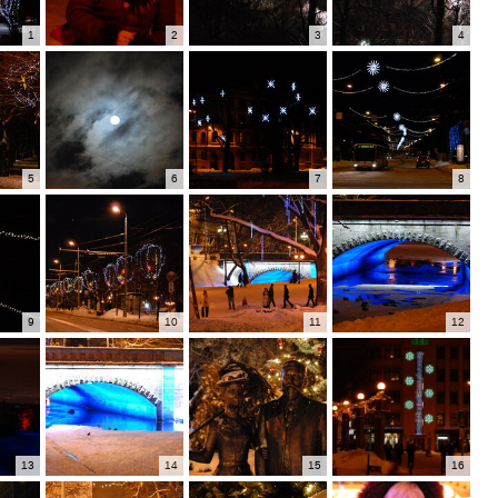
1
2
3
4
5
6
7
8
9
10
11
12
13
14
15
16