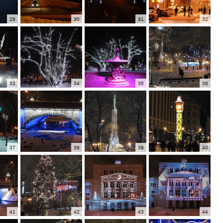
29
30
31
32
33
34
35
36
37
38
39
40
41
42
43
44