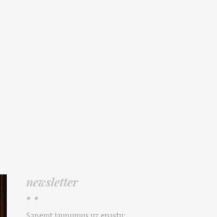
newsletter
• •
Saņemt jaunumus uz epastu: