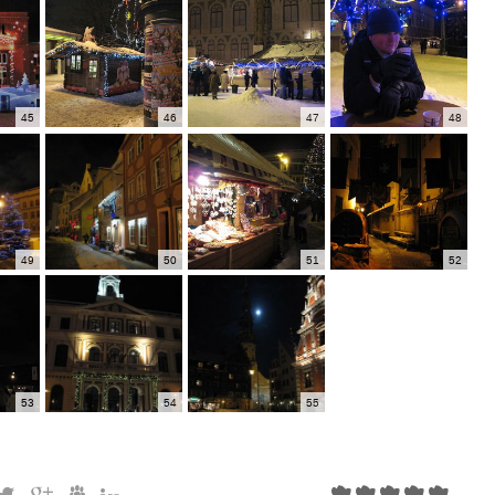
45
46
47
48
49
50
51
52
53
54
55