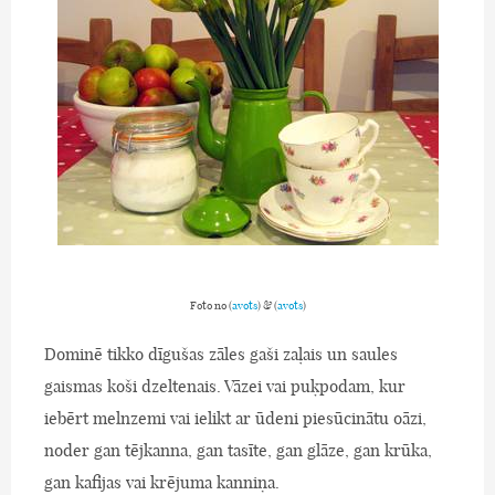
Foto no (
avots
) & (
avots
)
Dominē tikko dīgušas zāles gaši zaļais un saules
gaismas koši dzeltenais. Vāzei vai puķpodam, kur
iebērt melnzemi vai ielikt ar ūdeni piesūcinātu oāzi,
noder gan tējkanna, gan tasīte, gan glāze, gan krūka,
gan kafijas vai krējuma kanniņa.