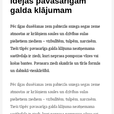
Idejas pavasarīgam
galda klājumam
Pēc ilgas dusēšanas zem pabiezās sniega segas zeme
atmostas ar krāšņiem saules un dzīvības sulas
pielietiem ziediem – vizbulītēm, tulpēm, narcisēm.
Tieši tāpēc pavasarīga galda klājuma neatņemama
sastāvdaļa ir ziedi, kuri neprasa pompozas vāzes vai
košas bantes. Pavasara ziedi skaidrās un tīrās formās
un dabiskā vienkāršībā.
Pēc ilgas dusēšanas zem pabiezās sniega segas zeme
atmostas ar krāšņiem saules un dzīvības sulas
pielietiem ziediem – vizbulītēm, tulpēm, narcisēm.
Tieši tāpēc pavasarīga galda klājuma neatņemama
sastāvdaļa ir ziedi, kuri neprasa pompozas vāzes vai