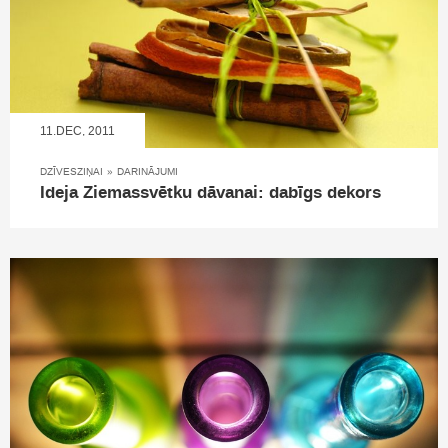
11.DEC, 2011
DZĪVESZIŅAI
»
DARINĀJUMI
Ideja Ziemassvētku dāvanai: dabīgs dekors