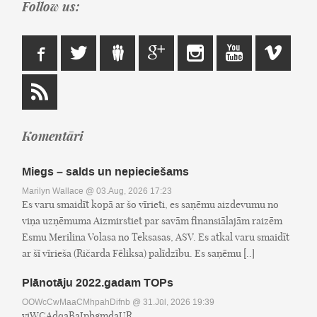
Follow us:
Komentāri
Miegs – salds un nepieciešams
Marilyn Wallace
@ 03.Aug, 2026 17:23
Es varu smaidīt kopā ar šo vīrieti, es saņēmu aizdevumu no
viņa uzņēmuma Aizmirstiet par savām finansiālajām raizēm
Esmu Merilina Volasa no Teksasas, ASV. Es atkal varu smaidīt
ar šī vīrieša (Ričarda Fēliksa) palīdzību. Es saņēmu [..]
Plānotāju 2022.gadam TOPs
OOWcCwMaaCMhpahDifnb
@ 31.Jūl, 2026 19:39
yiWCAdqaBaJpbgmdaUR