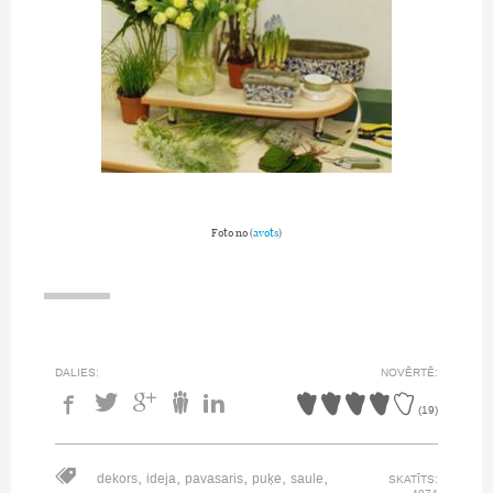
Foto no (
avots
)
DALIES:
NOVĒRTĒ:
(
19
)
,
,
,
,
,
dekors
ideja
pavasaris
puķe
saule
SKATĪTS: