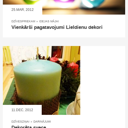
25.MAR, 2012
DZĪVESPRIEKAM
»
IDEJAS MĀJAI
Vienkārši pagatavojumi Lieldienu dekori
11.DEC, 2012
DZĪVESZIŅAI
»
DARINĀJUMI
Dekorēta svece