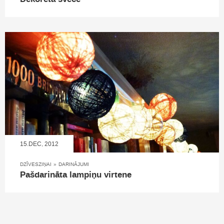
15.DEC, 2012
DZĪVESZIŅAI
»
DARINĀJUMI
Pašdarināta lampiņu virtene