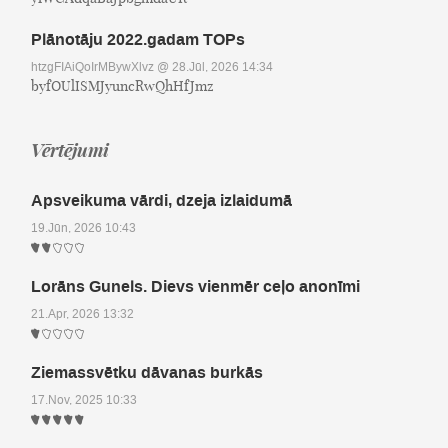
Plānotāju 2022.gadam TOPs
htzgFIAiQoIrMBywXlvz
@ 28.Jūl, 2026 14:34
byfOUlISMJyuncRwQhHfJmz
Vērtējumi
Apsveikuma vārdi, dzeja izlaidumā
19.Jūn, 2026 10:43
Lorāns Gunels. Dievs vienmēr ceļo anonīmi
21.Apr, 2026 13:32
Ziemassvētku dāvanas burkās
17.Nov, 2025 10:33