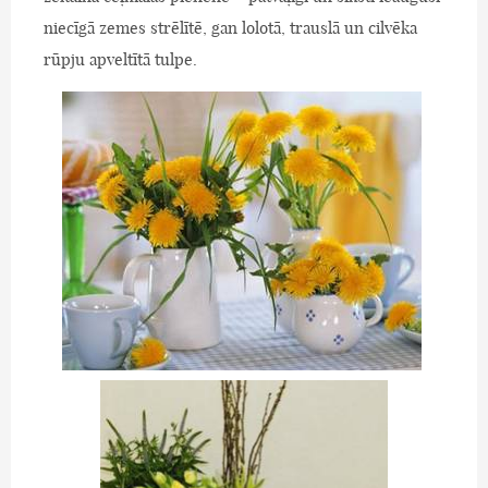
niecīgā zemes strēlītē, gan lolotā, trauslā un cilvēka
rūpju apveltītā tulpe.