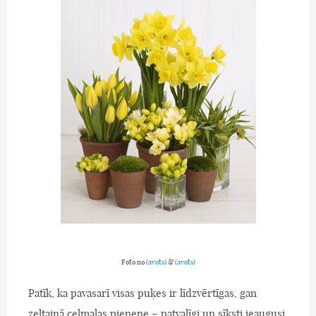
Foto no (
avots
) & (
avots
)
Patīk, ka pavasarī visas puķes ir līdzvērtīgas, gan
zeltainā ceļmalas pienene – patvaļīgi un sīksti ieaugusi