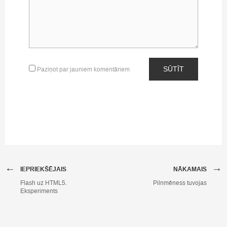
SŪTĪT
Paziņot par jauniem komentāriem
←
→
IEPRIEKŠĒJAIS
NĀKAMAIS
Flash uz HTML5.
Pilnmēness tuvojas
Eksperiments