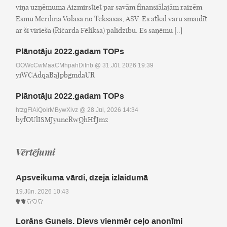
viņa uzņēmuma Aizmirstiet par savām finansiālajām raizēm
Esmu Merilina Volasa no Teksasas, ASV. Es atkal varu smaidīt
ar šī vīrieša (Ričarda Fēliksa) palīdzību. Es saņēmu [..]
Plānotāju 2022.gadam TOPs
OOWcCwMaaCMhpahDifnb
@ 31.Jūl, 2026 19:39
yiWCAdqaBaJpbgmdaUR
Plānotāju 2022.gadam TOPs
htzgFIAiQoIrMBywXlvz
@ 28.Jūl, 2026 14:34
byfOUlISMJyuncRwQhHfJmz
Vērtējumi
Apsveikuma vārdi, dzeja izlaidumā
19.Jūn, 2026 10:43
Lorāns Gunels. Dievs vienmēr ceļo anonīmi