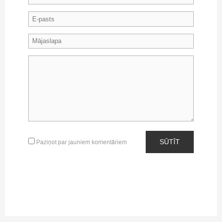
SŪTĪT
Paziņot par jauniem komentāriem