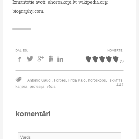
Izmantotie avoti: ehoroskopi.lv; wikipedia.org;
biography.com.
DALIES:
NOVĒRTĒ:
(
5
)
,
,
,
,
Antonio Gaudi
Forbes
Frīda Kalo
horoskops
SKATĪTS:
2117
,
,
karjera
profesija
vēzis
komentāri