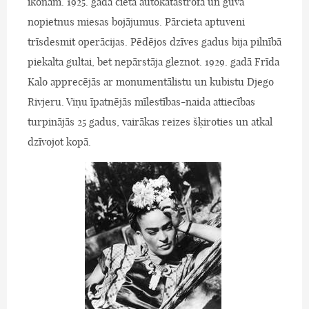
ikonām. 1925. gadā cieta autokatastrofā un guva
nopietnus miesas bojājumus. Pārcieta aptuveni
trīsdesmit operācijas. Pēdējos dzīves gadus bija pilnībā
piekalta gultai, bet nepārstāja gleznot. 1929. gadā Frīda
Kalo apprecējās ar monumentālistu un kubistu Djego
Rivjeru. Viņu īpatnējās mīlestības-naida attiecības
turpinājās 25 gadus, vairākas reizes šķiroties un atkal
dzīvojot kopā.