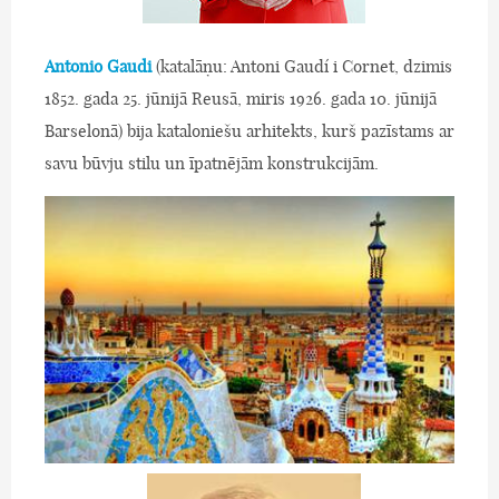
Antonio Gaudi
(katalāņu: Antoni Gaudí i Cornet, dzimis
1852. gada 25. jūnijā Reusā, miris 1926. gada 10. jūnijā
Barselonā) bija kataloniešu arhitekts, kurš pazīstams ar
savu būvju stilu un īpatnējām konstrukcijām.