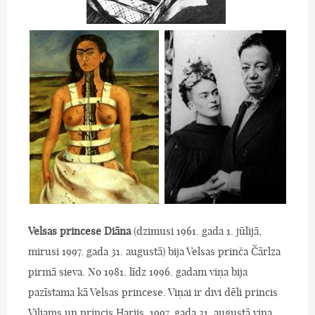
Velsas princese Diāna
(dzimusi 1961. gada 1. jūlijā,
mirusi 1997. gada 31. augustā) bija Velsas prinča Čārlza
pirmā sieva. No 1981. līdz 1996. gadam viņa bija
pazīstama kā Velsas princese. Viņai ir divi dēli princis
Viljams un princis Harijs. 1997. gada 31. augustā viņa