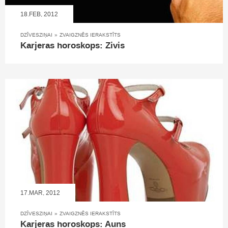
18.FEB, 2012
DZĪVESZIŅAI
»
ZVAIGZNĒS IERAKSTĪTS
Karjeras horoskops: Zivis
17.MAR, 2012
DZĪVESZIŅAI
»
ZVAIGZNĒS IERAKSTĪTS
Karjeras horoskops: Auns