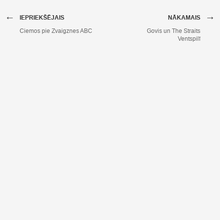
←
→
IEPRIEKŠĒJAIS
NĀKAMAIS
Ciemos pie Zvaigznes ABC
Govis un The Straits
Ventspilī