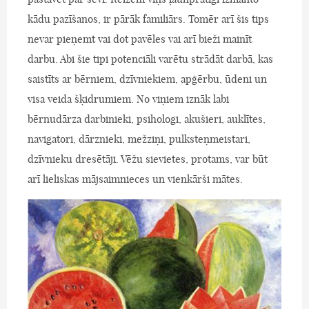
kādu pazīšanos, ir pārāk familiārs. Tomēr arī šis tips
nevar pieņemt vai dot pavēles vai arī bieži mainīt
darbu. Abi šie tipi potenciāli varētu strādāt darbā, kas
saistīts ar bērniem, dzīvniekiem, apģērbu, ūdeni un
visa veida šķidrumiem. No viņiem iznāk labi
bērnudārza darbinieki, psihologi, akušieri, auklītes,
navigatori, dārznieki, mežziņi, pulksteņmeistari,
dzīvnieku dresētāji. Vēžu sievietes, protams, var būt
arī lieliskas mājsaimnieces un vienkārši mātes.