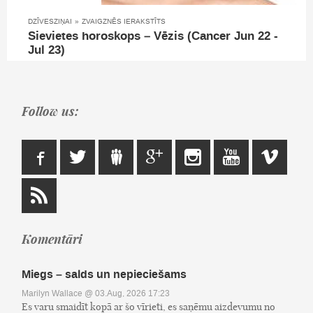
DZĪVESZIŅAI
»
ZVAIGZNĒS IERAKSTĪTS
Sievietes horoskops – Vēzis (Cancer Jun 22 -
Jul 23)
Follow us:
Komentāri
Miegs – salds un nepieciešams
Marilyn Wallace
@ 03.Aug, 2026 17:23
Es varu smaidīt kopā ar šo vīrieti, es saņēmu aizdevumu no