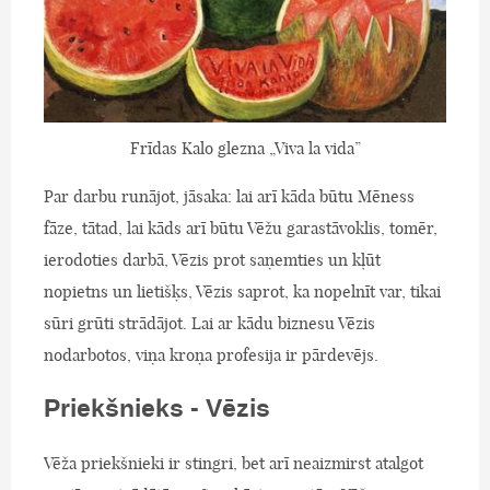
Frīdas Kalo glezna „Viva la vida”
Par darbu runājot, jāsaka: lai arī kāda būtu Mēness
fāze, tātad, lai kāds arī būtu Vēžu garastāvoklis, tomēr,
ierodoties darbā, Vēzis prot saņemties un kļūt
nopietns un lietišķs, Vēzis saprot, ka nopelnīt var, tikai
sūri grūti strādājot. Lai ar kādu biznesu Vēzis
nodarbotos, viņa kroņa profesija ir pārdevējs.
Priekšnieks - Vēzis
Vēža priekšnieki ir stingri, bet arī neaizmirst atalgot