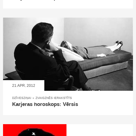
21.APR, 2012
DZĪVESZIŅAI
»
ZVAIGZNĒS IERAKSTĪTS
Karjeras horoskops: Vērsis