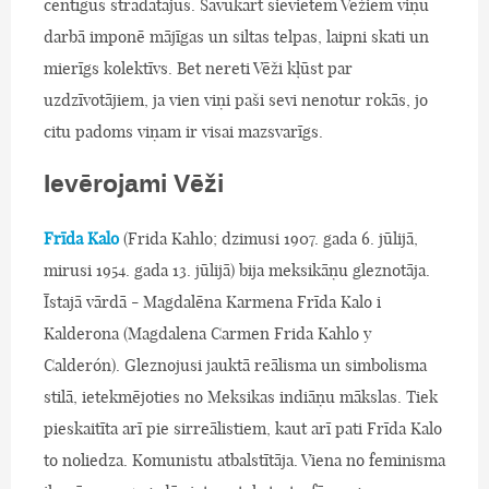
centīgus strādātājus. Savukārt sievietēm Vēžiem viņu
darbā imponē mājīgas un siltas telpas, laipni skati un
mierīgs kolektīvs. Bet nereti Vēži kļūst par
uzdzīvotājiem, ja vien viņi paši sevi nenotur rokās, jo
citu padoms viņam ir visai mazsvarīgs.
Ievērojami Vēži
Frīda Kalo
(Frida Kahlo; dzimusi 1907. gada 6. jūlijā,
mirusi 1954. gada 13. jūlijā) bija meksikāņu gleznotāja.
Īstajā vārdā - Magdalēna Karmena Frīda Kalo i
Kalderona (Magdalena Carmen Frida Kahlo y
Calderón). Gleznojusi jauktā reālisma un simbolisma
stilā, ietekmējoties no Meksikas indiāņu mākslas. Tiek
pieskaitīta arī pie sirreālistiem, kaut arī pati Frīda Kalo
to noliedza. Komunistu atbalstītāja. Viena no feminisma