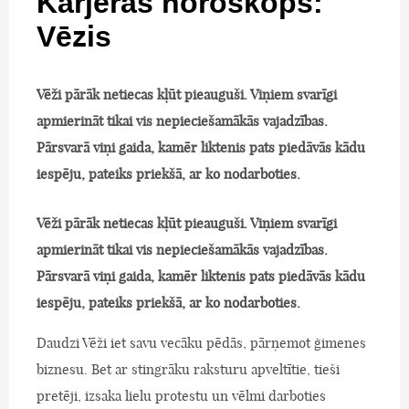
Karjeras horoskops:
Vēzis
Vēži pārāk netiecas kļūt pieauguši. Viņiem svarīgi
apmierināt tikai vis nepieciešamākās vajadzības.
Pārsvarā viņi gaida, kamēr liktenis pats piedāvās kādu
iespēju, pateiks priekšā, ar ko nodarboties.
Vēži pārāk netiecas kļūt pieauguši. Viņiem svarīgi
apmierināt tikai vis nepieciešamākās vajadzības.
Pārsvarā viņi gaida, kamēr liktenis pats piedāvās kādu
iespēju, pateiks priekšā, ar ko nodarboties.
Daudzi Vēži iet savu vecāku pēdās, pārņemot ģimenes
biznesu. Bet ar stingrāku raksturu apveltītie, tieši
pretēji, izsaka lielu protestu un vēlmi darboties