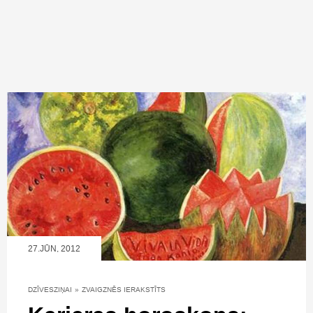
27.JŪN, 2012
DZĪVESZIŅAI
»
ZVAIGZNĒS IERAKSTĪTS