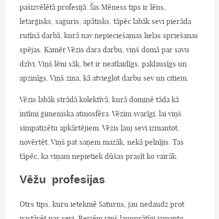
pašizvēlētā profesijā. Šis Mēness tips ir lēns,
letarģisks, saguris, apātisks, tāpēc labāk sevi pierāda
rutīnā darbā, kurā nav nepieciešamas lielas spriešanas
spējas. Kamēr Vēzis dara darbu, viņš domā par savu
dzīvi. Viņš lēni sāk, bet ir neatlaidīgs, paklausīgs un
apzinīgs. Viņš zina, kā atvieglot darbu sev un citiem.
Vēzis labāk strādā kolektīvā, kurā dominē tāda kā
intīmi ģimeniska atmosfēra. Vēzim svarīgi, lai viņš
simpatizētu apkārtējiem. Vēzis ļauj sevi izmantot,
novērtēt. Viņš pat saņem mazāk, nekā pelnījis. Tas
tāpēc, ka viņam nepietiek dūšas prasīt ko vairāk.
Vēžu profesijas
Otrs tips, kuru ietekmē Saturns, jau nedaudz prot
pastāvēt par sevi. Reizēm viņš ļaunprātīgi izmanto