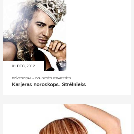
01.DEC, 2012
DZĪVESZIŅAI
»
ZVAIGZNĒS IERAKSTĪTS
Karjeras horoskops: Strēlnieks