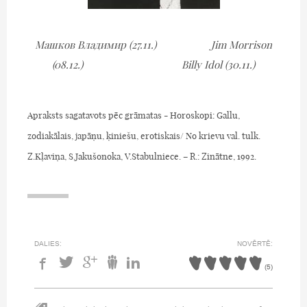
Машков Владимир (27.11.) Jim Morrison
(08.12.) Billy Idol (30.11.)
Apraksts sagatavots pēc grāmatas - Horoskopi: Gallu,
zodiakālais, japāņu, ķiniešu, erotiskais/ No krievu val. tulk.
Z.Kļaviņa, S.Jakušonoka, V.Stabulniece. – R.: Zinātne, 1992.
DALIES:
NOVĒRTĒ:
(
5
)