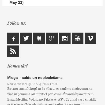
May 21)
Follow us:
Komentāri
Miegs – salds un nepieciešams
Marilyn Wallace
@ 03.Aug, 2026 17:23
Es varu smaidīt kopā ar šo vīrieti, es saņēmu aizdevumu no
viņa uzņēmuma Aizmirstiet par savām finansiālajām raizēm
Esmu Merilina Volasa no Teksasas, ASV. Es atkal varu smaidīt
ar šī vīrieša (Ričarda Fēliksa) palīdzību. Es saņēmu [..]