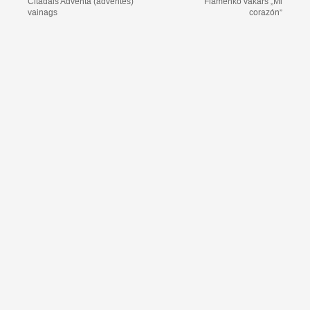
Citādais Adventa (adventes)
Flamenko vakars „Mi
vainags
corazón”