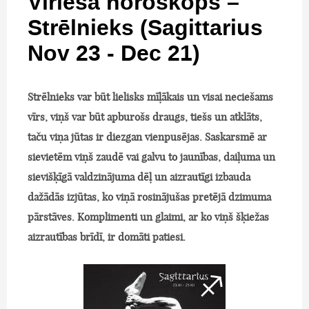
Vīrieša horoskops –
Strēlnieks (Sagittarius
Nov 23 - Dec 21)
Strēlnieks var būt lielisks mīļākais un visai neciešams
vīrs, viņš var būt apburošs draugs, tiešs un atklāts,
taču viņa jūtas ir diezgan vienpusējas. Saskarsmē ar
sievietēm viņš zaudē vai galvu to jaunības, daiļuma un
sievišķīgā valdzinājuma dēļ un aizrautīgi izbauda
dažādās izjūtas, ko viņā rosinājušas pretējā dzimuma
pārstāves. Komplimenti un glaimi, ar ko viņš šķiežas
aizrautības brīdī, ir domāti patiesi.