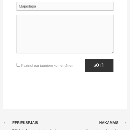
SŪTĪT
Paziņot par jauniem komentāriem
←
→
IEPRIEKŠĒJAIS
NĀKAMAIS