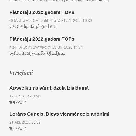
Plānotāju 2022.gadam TOPs
OOWcCwMaaCMhpahDifnb
@ 31.Jūl, 2026 19:39
yiWCAdqaBaJpbgmdaUR
Plānotāju 2022.gadam TOPs
htzgFIAiQoIrMBywXlvz
@ 28.Jūl, 2026 14:34
byfOUlISMJyuncRwQhHfJmz
Vērtējumi
Apsveikuma vārdi, dzeja izlaidumā
19.Jūn, 2026 10:43
Lorāns Gunels. Dievs vienmēr ceļo anonīmi
21.Apr, 2026 13:32