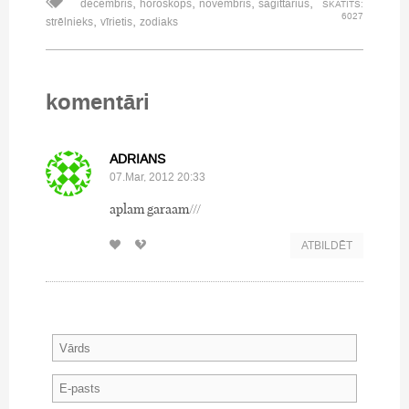
,
,
,
,
decembris
horoskops
novembris
sagittarius
SKATĪTS:
6027
,
,
strēlnieks
vīrietis
zodiaks
komentāri
ADRIANS
07.Mar, 2012 20:33
aplam garaam///
ATBILDĒT