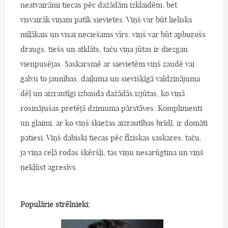
neatvairāmi tiecas pēc dažādām izklaidēm, bet
visvairāk viņam patīk sievietes. Viņš var būt lielisks
mīļākais un visai neciešams vīrs, viņš var būt apburošs
draugs, tiešs un atklāts, taču viņa jūtas ir diezgan
vienpusējas. Saskarsmē ar sievietēm viņš zaudē vai
galvu to jaunības, daiļuma un sievišķīgā valdzinājuma
dēļ un aizrautīgi izbauda dažādās izjūtas, ko viņā
rosinājušas pretējā dzimuma pārstāves. Komplimenti
un glaimi, ar ko viņš šķiežas aizrautības brīdī, ir domāti
patiesi. Viņš dabiski tiecas pēc fiziskas saskares, taču,
ja viņa ceļā rodas šķēršļi, tas viņu nesarūgtina un viņš
nekļūst agresīvs.
Populārie strēlnieki: