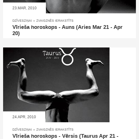
23.MAR, 2010
DZĪVESZIŅAI
»
ZVAIGZNĒS IERAKSTĪTS
Vīrieša horoskops - Auns (Aries Mar 21 - Apr
20)
24.APR, 2010
DZĪVESZIŅAI
»
ZVAIGZNĒS IERAKSTĪTS
Vīrieša horoskops - Vērsis (Taurus Apr 21 -