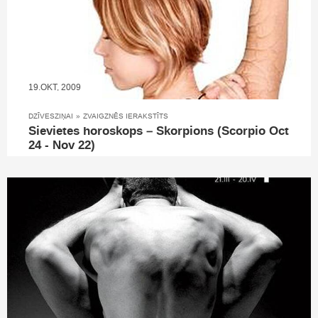
19.OKT, 2009
DZĪVESZIŅAI
»
ZVAIGZNĒS IERAKSTĪTS
Sievietes horoskops – Skorpions (Scorpio Oct
24 - Nov 22)