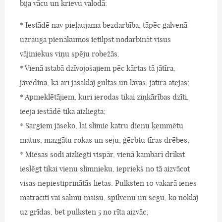
bija vācu un krievu valodā:
* Iestādē nav pieļaujama bezdarbība, tāpēc galvenā
uzrauga pienākumos ietilpst nodarbināt visus
vājiniekus viņu spēju robežās.
* Vienā istabā dzīvojošajiem pēc kārtas tā jātīra,
jāvēdina, kā arī jāsaklāj gultas un lāvas, jātīra atejas;
* Apmeklētājiem, kuri ierodas tikai ziņkārības dzīti,
ieeja iestādē tika aizliegta;
* Sargiem jāseko, lai slimie katru dienu ķemmētu
matus, mazgātu rokas un seju, ģērbtu tīras drēbes;
* Miesas sodi aizliegti vispār, vienā kambarī drīkst
ieslēgt tikai vienu slimnieku, iepriekš no tā aizvācot
visas nepiestiprinātās lietas. Pulksten 10 vakarā ienes
matracīti vai salmu maisu, spilvenu un segu, ko noklāj
uz grīdas, bet pulksten 5 no rīta aizvāc;