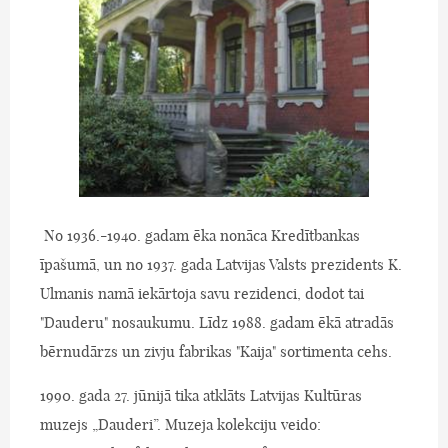
No 1936.-1940. gadam ēka nonāca Kredītbankas
īpašumā, un no 1937. gada Latvijas Valsts prezidents K.
Ulmanis namā iekārtoja savu rezidenci, dodot tai
"Dauderu" nosaukumu. Līdz 1988. gadam ēkā atradās
bērnudārzs un zivju fabrikas "Kaija" sortimenta cehs.
1990. gada 27. jūnijā tika atklāts Latvijas Kultūras
muzejs „Dauderi”. Muzeja kolekciju veido: