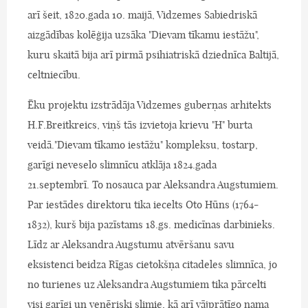
arī šeit, 1820.gada 10. maijā, Vidzemes Sabiedriskā
aizgādības kolēģija uzsāka "Dievam tīkamu iestāžu",
kuru skaitā bija arī pirmā psihiatriskā dziednīca Baltijā,
celtniecību.
Ēku projektu izstrādāja Vidzemes guberņas arhitekts
H.F.Breitkreics, viņš tās izvietoja krievu "H" burta
veidā."Dievam tīkamo iestāžu" kompleksu, tostarp,
garīgi neveselo slimnīcu atklāja 1824.gada
21.septembrī. To nosauca par Aleksandra Augstumiem.
Par iestādes direktoru tika iecelts Oto Hūns (1764-
1832), kurš bija pazīstams 18.gs. medicīnas darbinieks.
Līdz ar Aleksandra Augstumu atvēršanu savu
eksistenci beidza Rīgas cietokšņa citadeles slimnīca, jo
no turienes uz Aleksandra Augstumiem tika pārcelti
visi garīgi un venēriski slimie, kā arī vājprātīgo nama