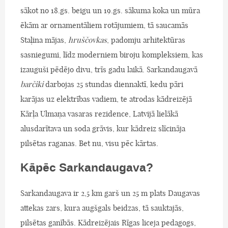
sākot no 18.gs. beigu un 19.gs. sākuma koka un mūra
ēkām ar ornamentāliem rotājumiem, tā saucamās
Staļina mājas,
hruščovkas
, padomju arhitektūras
sasniegumi, līdz moderniem biroju kompleksiem, kas
izauguši pēdējo divu, trīs gadu laikā. Sarkandaugavā
barčiki
darbojas 25 stundas diennaktī, kedu pāri
karājas uz elektrības vadiem, te atrodas kādreizējā
Kārļa Ulmaņa vasaras rezidence, Latvijā lielākā
alusdarītava un soda grāvis, kur kādreiz slīcināja
pilsētas raganas. Bet nu, visu pēc kārtas.
Kāpēc Sarkandaugava?
Sarkandaugava ir 2,5 km garš un 25 m plats Daugavas
attekas zars, kura augšgals beidzas, tā sauktajās,
pilsētas ganībās. Kādreizējais Rīgas liceja pedagogs,