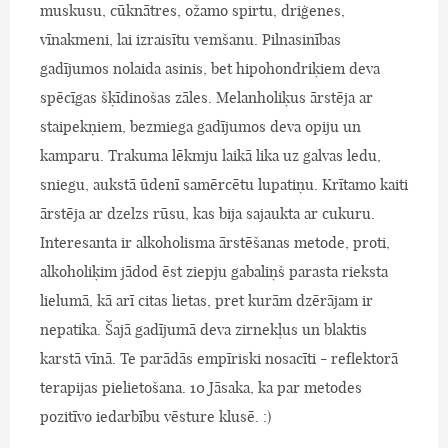
muskusu, cūknātres, ožamo spirtu, driģenes,
vīnakmeni, lai izraisītu vemšanu. Pilnasinības
gadījumos nolaida asinis, bet hipohondriķiem deva
spēcīgas šķīdinošas zāles. Melanholiķus ārstēja ar
staipekņiem, bezmiega gadījumos deva opiju un
kamparu. Trakuma lēkmju laikā lika uz galvas ledu,
sniegu, aukstā ūdenī samērcētu lupatiņu. Krītamo kaiti
ārstēja ar dzelzs rūsu, kas bija sajaukta ar cukuru.
Interesanta ir alkoholisma ārstēšanas metode, proti,
alkoholiķim jādod ēst ziepju gabaliņš parasta rieksta
lielumā, kā arī citas lietas, pret kurām dzērājam ir
nepatika. Šajā gadījumā deva zirnekļus un blaktis
karstā vīnā. Te parādās empīriski nosacīti - reflektorā
terapijas pielietošana. 10 Jāsaka, ka par metodes
pozitīvo iedarbību vēsture klusē. :)