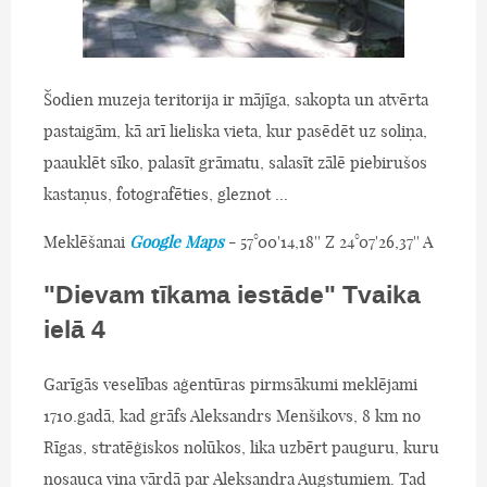
Šodien muzeja teritorija ir mājīga, sakopta un atvērta
pastaigām, kā arī lieliska vieta, kur pasēdēt uz soliņa,
paauklēt sīko, palasīt grāmatu, salasīt zālē piebirušos
kastaņus, fotografēties, gleznot ...
Meklēšanai
Google Maps
- 57°00'14,18'' Z 24°07'26,37'' A
"Dievam tīkama iestāde" Tvaika
ielā 4
Garīgās veselības aģentūras pirmsākumi meklējami
1710.gadā, kad grāfs Aleksandrs Menšikovs, 8 km no
Rīgas, stratēģiskos nolūkos, lika uzbērt pauguru, kuru
nosauca viņa vārdā par Aleksandra Augstumiem. Tad