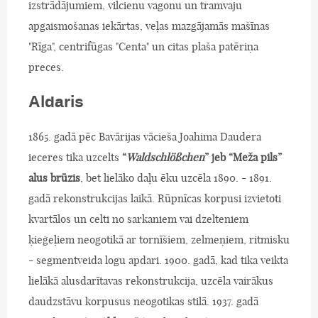
izstrādājumiem, vilcienu vagonu un tramvaju
apgaismošanas iekārtas, veļas mazgājamās mašīnas
"Rīga", centrifūgas "Centa" un citas plaša patēriņa
preces.
Aldaris
1865. gadā pēc Bavārijas vācieša Joahima Daudera
ieceres tika uzcelts
“
Waldschlößchen
” jeb “Meža pils”
alus brūzis
, bet lielāko daļu ēku uzcēla 1890. - 1891.
gadā rekonstrukcijas laikā. Rūpnīcas korpusi izvietoti
kvartālos un celti no sarkaniem vai dzelteniem
ķieģeļiem neogotikā ar tornīšiem, zelmeņiem, ritmisku
- segmentveida logu apdari. 1900. gadā, kad tika veikta
lielākā alusdarītavas rekonstrukcija, uzcēla vairākus
daudzstāvu korpusus neogotikas stilā. 1937. gadā