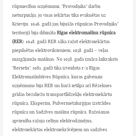
rūpniecības uzņēmumi, "Provodņiks" darbu
neturpināja, jo visas iekārtas tika evakuētas uz
Krieviju. 1946. gadā jau bijušās rūpnīcas Provodņiks"
teritorijā bija dibināta
Rīgas elektromašīnu rūpnīca
(RER
). 1948. gadā RER sāka ražot elektroiekārtas
piepilsētas elektrovilcieniem, 1958. gadā – veļas
mazgājamās mašīnas. No 1958. gada iznāca laikraksts
"Rerietis". 1981. gadā tika izveidota r/a Rīgas
Elektromašīnbūves Rūpnīca, kuras galvenais
uzņēmums bija RER un kurā ietilpa arī Rēzeknes
grīdas bezsliežu transportlīdzekļu elektroiekārtu
rūpnīca, Eksperim, Pulvermetalurģijas izstrādes
rūpnīca un Sadzīves mašīnu rūpnīca. Ražošanas
apvienība ražoja celtņu elektrodzinējus,
elektroiekārtas elektroiekrāvējiem un sadzīves