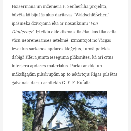
Hoisermana un inženiera F. Senberliha projekta,
būvēta kā bijušās alus darītavas “Waldschlößchen”
īpašnieka dzīvojamā ēka ar nosaukumu "
Von
Dinderner
". Izteikta eklektisma stila ēka, kas tika celta
vācu neorenesanses ietekmē, izmantojot no Vācijas
ievestus sarkanos apdares ķieģeļus, tumši pelēkās
dabīgā šīfera jumta ieseguma plāksnītes, kā arī citus
interjera apdares materiālus. Parku ar dīķi un
mākslīgajām pilsdrupām ap to iekārtojis Rīgas pilsētas
galvenais dārzu arhitekts G. F. F. Kūfalts.