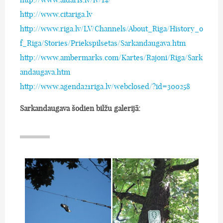
http://www.citariga.lv
http://www.riga.lv/LV/Channels/About_Riga/History_o
f_Riga/Stories/Priekspilsetas/Sarkandaugava.htm
http://www.ambermarks.com/Kartes/Rajoni/Riga/Sark
andaugava.htm
http://www.agenda21riga.lv/webclosed/?id=300258
Sarkandaugava šodien bilžu galerijā: