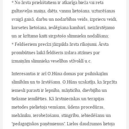
* No ārsta priekštatiem ir atkarīga bieža vai reta
gultasveļas maiņa, diēta, vannu lietošana, uzturēšanas
svaigā gaisā, darbu un nodarbības veids, izpriecu veidi,
korsetes lietošana, ieslēgšana kambarī, neizārstējamo
un ar krītamo kaiti sirgstošo slimnieku nodalīšana;
* Feldšeriem precīzi jāizpilda ārsta rīkojumi. Ārsta
prombūtnes laikā feldšeris izdara atzīmes par
izmaiņām slimnieka veselības stāvoklī u.c.
Interesantas ir arī O.Hūna domas par psihiskajām
slimībām un to ārstēšanu. O.Hūns uzskatīja, ka ārprāta
iemesli parasti ir lepnība, māņticība, dievbijība un
tieksme iemīlēties. Kā ārstnieciskas un terapijas
metodes pielietoja vemšanu, ūdens procedūras,
mehāniku, ierobežošanu, stingrību, iebiedēšanu un
"pedagoģiskos paņēmienus". Lielos daudzumos lietoja