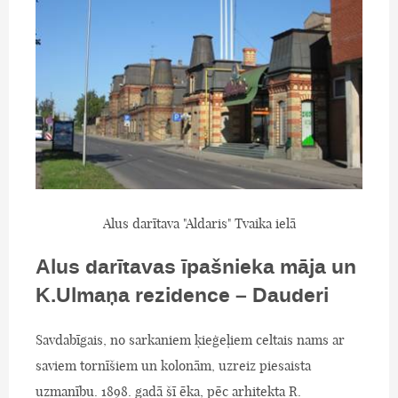
Alus darītava "Aldaris" Tvaika ielā
Alus darītavas īpašnieka māja un
K.Ulmaņa rezidence – Dauderi
Savdabīgais, no sarkaniem ķieģeļiem celtais nams ar
saviem tornīšiem un kolonām, uzreiz piesaista
uzmanību. 1898. gadā šī ēka, pēc arhitekta R.