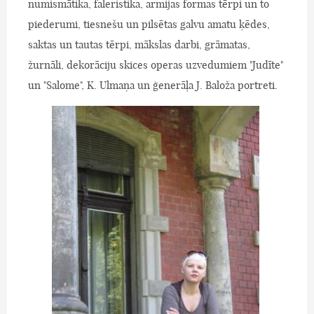
numismātika, faleristika, armijas formas tērpi un to
piederumi, tiesnešu un pilsētas galvu amatu ķēdes,
saktas un tautas tērpi, mākslas darbi, grāmatas,
žurnāli, dekorāciju skices operas uzvedumiem "Judīte"
un "Salome", K. Ulmaņa un ģenerāļa J. Baloža portreti.