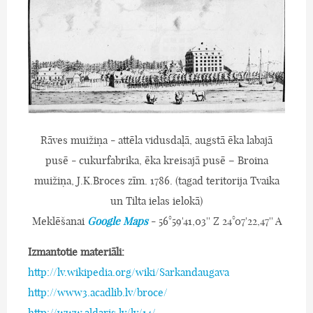
Rāves muižiņa - attēla vidusdaļā, augstā ēka labajā
pusē - cukurfabrika, ēka kreisajā pusē – Broina
muižiņa, J.K.Broces zīm. 1786. (tagad teritorija Tvaika
un Tilta ielas ielokā)
Meklēšanai
Google Maps
- 56°59'41,03'' Z 24°07'22,47'' A
Izmantotie materiāli:
http://lv.wikipedia.org/wiki/Sarkandaugava
http://www3.acadlib.lv/broce/
http://www.aldaris.lv/lv/14/