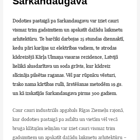
Sarkandaugava
Dodoties pastaigā pa Sarkandaugavu var iziet cauri
vismaz trim gadsimtiem un apskatīt dažādu laikmetu
arhitektūru. Te barčiki darbojas 25 stundas diennaktī,
kedu pāri karājas uz elektrības vadiem, te atrodas
kādreizējā Kārļa Ulmaņa vasaras rezidence, Latvijā
lielākā alusdarītava un soda grāvis, kur kādreiz
slīcināja pilsētas raganas. Vēl par rūpnīcu vēsturi,
trako nama kārtības rulli, ārstēšanas metodēm 19.gs.
un kā izskatījās Sarkandaugava pirms 300 gadiem.
Caur cauri industriāls apgabals Rīgas Ziemeļu rajonā,
kur dodoties pastaigā pa asfalta un vietām vēl vecā
bruģa klātajām ieliņām var iziet cauri vismaz trim
gadsimtiem un apskatīt dažādu laikmetu arhitektūru –