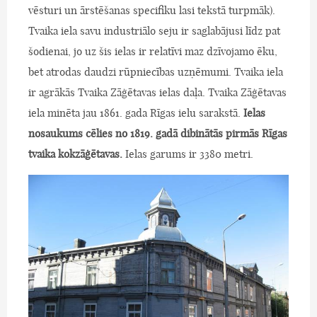
vēsturi un ārstēšanas specifiku lasi tekstā turpmāk).
Tvaika iela savu industriālo seju ir saglabājusi līdz pat
šodienai, jo uz šis ielas ir relatīvi maz dzīvojamo ēku,
bet atrodas daudzi rūpniecības uzņēmumi. Tvaika iela
ir agrākās Tvaika Zāģētavas ielas daļa. Tvaika Zāģētavas
iela minēta jau 1861. gada Rīgas ielu sarakstā.
Ielas
nosaukums cēlies no 1819. gadā dibinātās pirmās Rīgas
tvaika kokzāģētavas.
Ielas garums ir 3380 metri.