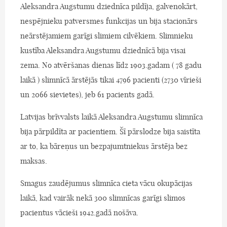
Aleksandra Augstumu dziednīca pildīja, galvenokārt,
nespējnieku patversmes funkcijas un bija stacionārs
neārstējamiem garīgi slimiem cilvēkiem. Slimnieku
kustība Aleksandra Augstumu dziednīcā bija visai
zema. No atvēršanas dienas līdz 1903.gadam ( 78 gadu
laikā ) slimnīcā ārstējās tikai 4796 pacienti (2730 vīrieši
un 2066 sievietes), jeb 61 pacients gadā.
Latvijas brīvvalsts laikā Aleksandra Augstumu slimnīca
bija pārpildīta ar pacientiem. Šī pārslodze bija saistīta
ar to, ka bāreņus un bezpajumtniekus ārstēja bez
maksas.
Smagus zaudējumus slimnīca cieta vācu okupācijas
laikā, kad vairāk nekā 300 slimnīcas garīgi slimos
pacientus vācieši 1942.gadā nošāva.