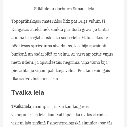
Stiklinieku darbnīca Sīmaņa ielā
Topogrāfiskajos materiālos līdz pat 19.gs vidum šī
Daugavas atteka tiek saukta par Soda grāvi, jo tautas
atmiņā tā saglabājusies kā soda vieta. Viduslaikos te
pēc tiesas sprieduma atveda tos, kas bija apvainoti
buršanā un sadarbībā ar velnu. Ar virvi apjoztus viņus
meta ūdenī. Ja apsūdzētais negrima, viņa vaina bija
pierādīta, jo viņam palīdzēja velns. Pēc tam vainīgais
tika sadedzināts uz sārta.
Tvaika iela
Tvaika iela
, manuprāt, ir Sarkandaugavas
vispopulārākā iela, kaut vai tāpēc, ka uz tās atrodas
visiem labi zināmā Psihoneiroloģiskā slimnīca (par tās