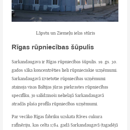
Lāpstu un Ziemeļu ielas stūris
Rīgas rūpniecības šūpulis
Sarkandaugava ir Rīgas rūpniecības šūpulis. 19. gs. 30.
gados sāka koncentrēties lieli rūpnieciskie uzņēmumi.
Sarkandaugavā izvietotie rūpniecības uzņēmumi
atainoja visas Baltijas jūras piekrastes rūpniecības
specifiku, jo salīdzinoši nelielajā Sarkandaugavā
atradās plaša profila rūpniecības uzņēmumi.
Par vecāko Rīgas fabriku uzskata Rāves cukura
rafinēriju, kas celta 1784. gadā Sarkandaugavā (tagadējā