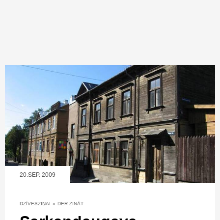
20.SEP, 2009
DZĪVESZIŅAI
»
DER ZINĀT