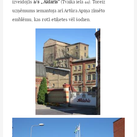
izveidojās
a/s „ Aldaris”
(Tvaika iela 44). Toreiz
uzņēmums iemantoja arī Artūra Apiņa zīmēto
emblēmu, kas rotā etiķetes vēl šodien.