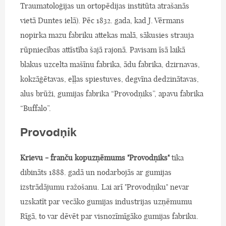
Traumatoloģijas un ortopēdijas institūta atrašanās
vietā Duntes ielā). Pēc 1832. gada, kad J. Vērmans
nopirka mazu fabriku attekas malā, sākusies strauja
rūpniecības attīstība šajā rajonā. Pavisam īsā laikā
blakus uzcelta mašīnu fabrika, ādu fabrika, dzirnavas,
kokzāģētavas, eļļas spiestuves, degvīna dedzinātavas,
alus brūži, gumijas fabrika “Provodņiks”, apavu fabrika
“Buffalo”.
Provodņik
Krievu - franču kopuzņēmums "Provodņiks"
tika
dibināts 1888. gadā un nodarbojās ar gumijas
izstrādājumu ražošanu. Lai arī "Provodņiku" nevar
uzskatīt par vecāko gumijas industrijas uzņēmumu
Rīgā, to var dēvēt par visnozīmīgāko gumijas fabriku.