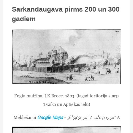
Sarkandaugava pirms 200 un 300
gadiem
Fogta muižiņa, J.K.Broce. 1803. (tagad teritorija starp
Tvaika un Aptiekas ielu)
Meklēšanai
Google Maps
- 56°59'51,54'' Z 24°07'05,50'' A