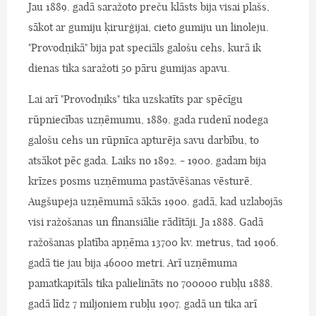
Jau 1889. gadā saražoto preču klāsts bija visai plašs,
sākot ar gumiju ķirurģijai, cieto gumiju un linoleju.
"Provodņikā" bija pat speciāls galošu cehs, kurā ik
dienas tika saražoti 50 pāru gumijas apavu.
Lai arī "Provodņiks" tika uzskatīts par spēcīgu
rūpniecības uzņēmumu, 1889. gada rudenī nodega
galošu cehs un rūpnīca apturēja savu darbību, to
atsākot pēc gada. Laiks no 1892. - 1900. gadam bija
krīzes posms uzņēmuma pastāvēšanas vēsturē.
Augšupeja uzņēmumā sākās 1900. gadā, kad uzlabojās
visi ražošanas un finansiālie rādītāji. Ja 1888. Gadā
ražošanas platība apņēma 13700 kv. metrus, tad 1906.
gadā tie jau bija 46000 metri. Arī uzņēmuma
pamatkapitāls tika palielināts no 700000 rubļu 1888.
gadā līdz 7 miljoniem rubļu 1907. gadā un tika arī