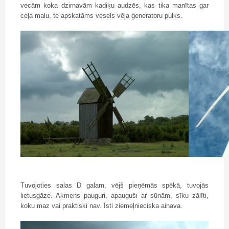
vecām koka dzirnavām kadiķu audzēs, kas tika manītas gar
ceļa malu, te apskatāms vesels vēja ģeneratoru pulks.
Tuvojoties salas D galam, vējš pieņēmās spēkā, tuvojās
lietusgāze. Akmens pauguri, apauguši ar sūnām, sīku zālīti,
koku maz vai praktiski nav. Īsti ziemeļnieciska ainava.