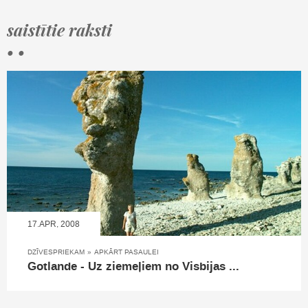
saistītie raksti
• •
17.APR, 2008
DZĪVESPRIEKAM
»
APKĀRT PASAULEI
Gotlande - Uz ziemeļiem no Visbijas ...