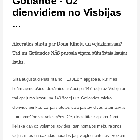
Gotlande - Uz
dienvidiem no Visbijas
...
Atceraties stāstu par Donu Kihotu un vējdzirnavām?
Tad nu Gotlandes NÄS pussala viņam būtu īstais kaujas
lauks.
Siltā augusta dienas rītā no HEJDEBY apgabala, kur mēs
bijām apmetušies, devāmies ar Audi pa 147. ceļu uz Visbiju un
tad gar jūras krastu pa 140.šoseju uz Gotlandes tālāko
dienvidu punktu. Lai pārvietotos salā pastāv divas alternatīvas
– automašīna vai velosipēds. Ceļu kvalitāte ir apskaužami
lieliska gan dzīvojamos apvidos, gan nomaļos mežu rajonos.
Ceļu zīmes un dažādas norādes ļauj viegli orientēties. Reizēm