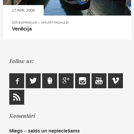
17.APR, 2008
DZĪVESPRIEKAM
»
APKĀRT PASAULEI
Venēcija
Follow us:
Komentāri
Miegs – salds un nepieciešams