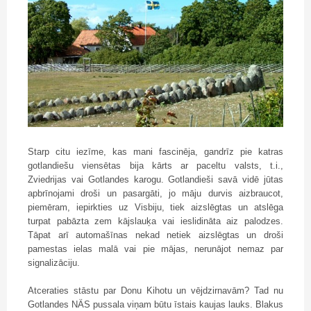
Starp citu iezīme, kas mani fascinēja, gandrīz pie katras
gotlandiešu viensētas bija kārts ar paceltu valsts, t.i.,
Zviedrijas vai Gotlandes karogu. Gotlandieši savā vidē jūtas
apbrīnojami droši un pasargāti, jo māju durvis aizbraucot,
piemēram, iepirkties uz Visbiju, tiek aizslēgtas un atslēga
turpat pabāzta zem kājslauķa vai ieslidināta aiz palodzes.
Tāpat arī automašīnas nekad netiek aizslēgtas un droši
pamestas ielas malā vai pie mājas, nerunājot nemaz par
signalizāciju.
Atceraties stāstu par Donu Kihotu un vējdzirnavām? Tad nu
Gotlandes NÄS pussala viņam būtu īstais kaujas lauks. Blakus