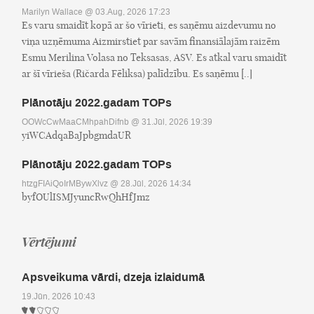
Marilyn Wallace
@ 03.Aug, 2026 17:23
Es varu smaidīt kopā ar šo vīrieti, es saņēmu aizdevumu no
viņa uzņēmuma Aizmirstiet par savām finansiālajām raizēm
Esmu Merilina Volasa no Teksasas, ASV. Es atkal varu smaidīt
ar šī vīrieša (Ričarda Fēliksa) palīdzību. Es saņēmu [..]
Plānotāju 2022.gadam TOPs
OOWcCwMaaCMhpahDifnb
@ 31.Jūl, 2026 19:39
yiWCAdqaBaJpbgmdaUR
Plānotāju 2022.gadam TOPs
htzgFIAiQoIrMBywXlvz
@ 28.Jūl, 2026 14:34
byfOUlISMJyuncRwQhHfJmz
Vērtējumi
Apsveikuma vārdi, dzeja izlaidumā
19.Jūn, 2026 10:43