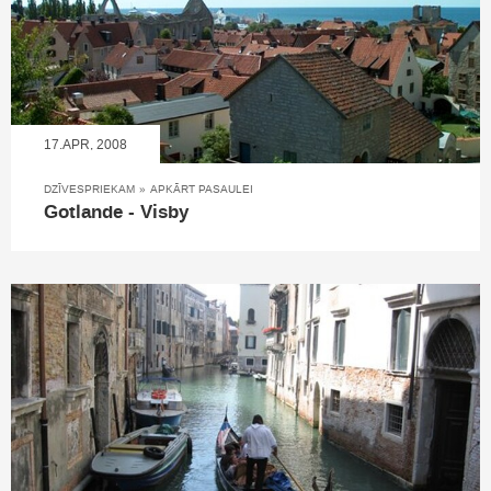
17.APR, 2008
DZĪVESPRIEKAM
»
APKĀRT PASAULEI
Gotlande - Visby