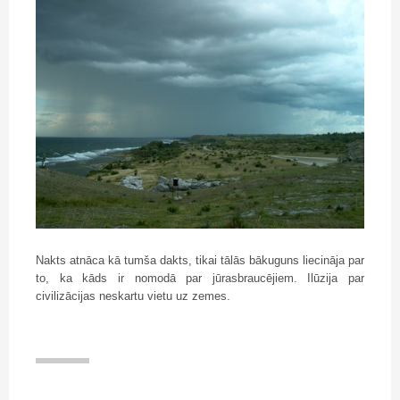
Nakts atnāca kā tumša dakts, tikai tālās bākuguns liecināja par
to, ka kāds ir nomodā par jūrasbraucējiem. Ilūzija par
civilizācijas neskartu vietu uz zemes.