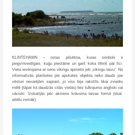
KLINTEHAMN – ostas pilsētiņa, kuras simbols ir
pingvīnveidīgais, kuģu piestātne un garš koka tiltiņš pār līci.
Vieta ievērojama ar seno vikingu apmetni jeb „vikingu laivu”. No
informatīvās planšetes pie apskates objekta neko daudz par
vēsturi nevarējām saprast, jo viss bija rakstīts tikai zviedru
mēlē (tāpat kā daudzās citās vietās) bez tulkojuma angliski vai
vāciski. Izskatījās pēc akmens krāvuma laivas formā (skat.
attēlu zemāk).