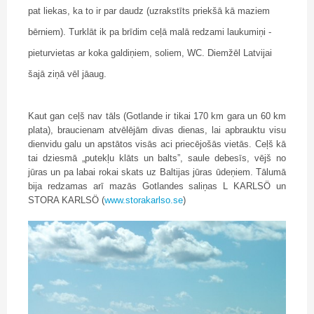
pat liekas, ka to ir par daudz (uzrakstīts priekšā kā maziem
bērniem). Turklāt ik pa brīdim ceļā malā redzami laukumiņi -
pieturvietas ar koka galdiņiem, soliem, WC. Diemžēl Latvijai
šajā ziņā vēl jāaug.
Kaut gan ceļš nav tāls (Gotlande ir tikai 170 km gara un 60 km
plata), braucienam atvēlējām divas dienas, lai apbrauktu visu
dienvidu galu un apstātos visās aci priecējošās vietās. Ceļš kā
tai dziesmā „putekļu klāts un balts”, saule debesīs, vējš no
jūras un pa labai rokai skats uz Baltijas jūras ūdeņiem. Tālumā
bija redzamas arī mazās Gotlandes saliņas L KARLSÖ un
STORA KARLSÖ (
www.storakarlso.se
)