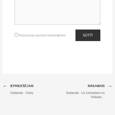
SŪTĪT
Paziņot par jauniem komentāriem
←
→
IEPRIEKŠĒJAIS
NĀKAMAIS
Gotlande - Visby
Gotlande - Uz ziemeļiem no
Visbijas ...